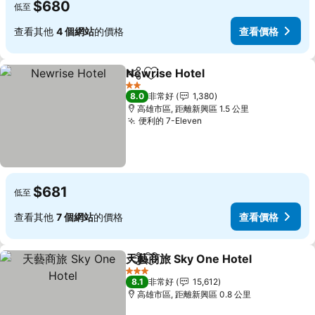
$680
低至
查看其他
4 個網站
的價格
查看價格
Newrise Hotel
分享
加入我的最愛
查看價格
2 星級
8.0
非常好
1,380
高雄市區, 距離新興區 1.5 公里
便利的 7-Eleven
查看價格
$681
低至
查看其他
7 個網站
的價格
查看價格
天藝商旅 Sky One Hotel
分享
加入我的最愛
查
3 星級
8.1
非常好
15,612
高雄市區, 距離新興區 0.8 公里