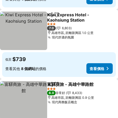
Kiwi Express Hotel -
分享
加入我的最愛
Kaohsiung Station
查看價格
3 星級
7.0
6,803
高雄市區, 距離新興區 1.0 公里
現代舒適的氛圍
查看價格
$739
低至
查看其他
8 個網站
的價格
查看價格
富驛商旅 - 高雄中華路館
分享
加入我的最愛
查
3 星級
8.0
非常好
8,433
高雄市區, 距離新興區 0.9 公里
現代商務飯店概念
查看價格