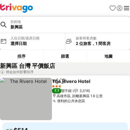
我的最愛
登入
選
目的地
新興區
入住日期/退房日期
旅客和客房數
選擇日期
2 位旅客，1 間客房
排序
篩選
地圖
新興區 台灣 平價飯店
佣金如何影響排序
The Rivero Hotel
分享
加入我的最愛
查看價格
3 星級
7.7
蠻不錯
3,016
高雄市區, 距離新興區 1.9 公里
便利的公共休息區
查看價格