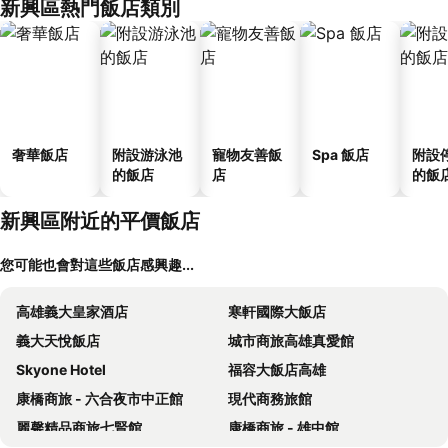
新興區熱門飯店類別
奢華飯店
附設游泳池
寵物友善飯
Spa 飯店
附設
的飯店
店
的飯
新興區附近的平價飯店
您可能也會對這些飯店感興趣...
高雄義大皇家酒店
寒軒國際大飯店
義大天悅飯店
城市商旅高雄真愛館
Skyone Hotel
福容大飯店高雄
康橋商旅 - 六合夜市中正館
現代商務旅館
麗馨精品商旅七賢館
康橋商旅 - 雄中館