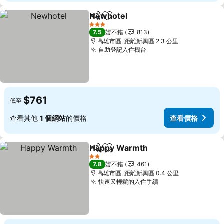
Newhotel
分享
加入我的最愛
查看價格
3 星級
7.5
蠻不錯
813
高雄市區, 距離新興區 2.3 公里
自助登記入住機台
查看價格
$761
低至
查看其他
1 個網站
的價格
查看價格
Happy Warmth
分享
加入我的最愛
查看價格
2 星級
7.8
蠻不錯
461
高雄市區, 距離新興區 0.4 公里
快速又輕鬆的入住手續
查看價格