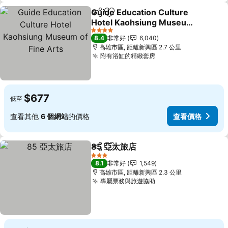
Guide Education Culture
分享
加入我的最愛
Hotel Kaohsiung Museum
of Fine Arts
查看價格
4 星級
8.4
非常好
6,040
高雄市區, 距離新興區 2.7 公里
附有浴缸的精緻套房
查看價格
$677
低至
查看其他
6 個網站
的價格
查看價格
85 亞太旅店
分享
加入我的最愛
查看價格
3 星級
8.1
非常好
1,549
高雄市區, 距離新興區 2.3 公里
專屬票務與旅遊協助
查看價格