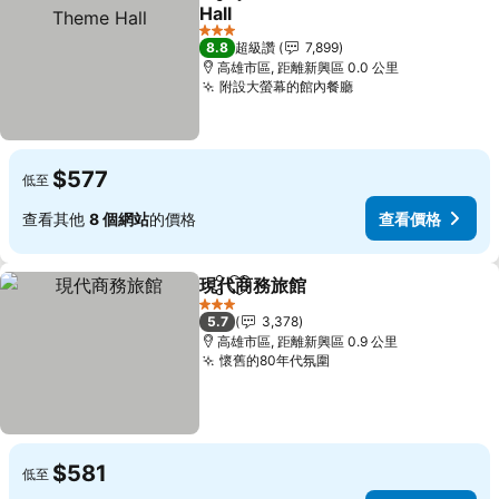
分享
加入我的最愛
Hall
查看價格
3 星級
8.8
超級讚
7,899
高雄市區, 距離新興區 0.0 公里
附設大螢幕的館內餐廳
查看價格
$577
低至
查看其他
8 個網站
的價格
查看價格
現代商務旅館
分享
加入我的最愛
查看價格
3 星級
5.7
3,378
高雄市區, 距離新興區 0.9 公里
懷舊的80年代氛圍
查看價格
$581
低至