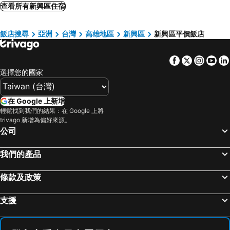
Harbour 10 Hotel
Long Siang Hotel
查看所有新興區住宿
高雄圓山飯店
Grand Hi Lai Hotel
飯店搜尋
亞洲
台灣
高雄地區
新興區
新興區平價飯店
德立莊 - 高雄博愛館
Watermark Hotel-The Harbour
中央飯店
城市商旅 - 高雄駁二特區
Facebook
Twitter
Insta
Yo
麗尊酒店
康瀚行旅
選擇您的國家
河堤國際商旅
宮賞藝術大飯店
高雄旗津道沙灘酒店
京城大飯店
在 Google 上新增
高雄商旅
Kaohsiung Marriott Hotel
輕鬆找到我們的結果：在 Google 上將
trivago 新增為偏好來源。
和逸飯店高雄中山館
高雄華園飯店
公司
好地方大飯店
康橋大飯店 - 三多商圈館
我們的產品
巨蛋旅店
宜都大飯店
康橋商旅光榮碼頭館
凱羅藝術大飯店
條款及政策
喜迎旅店
秝芯旅店駁二館
康橋商旅五甲館 Kindness Wu Jia
River inn ZihLi
支援
Chao She Hotel
Talmud Hotel Kaohsiung LoveRiver
國眾大飯店
Chateau de Chine Hotel Kaohsiung