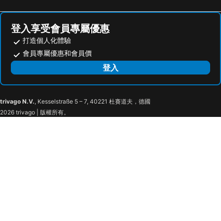
La Charm Hoi An Hotel - Peaceful Boutique In Old Town
Hoi An TNT Villa
Hoi An Green Apple Hotel
Aman Boutique Hotel
登入享受會員專屬優惠
Grandvrio Ocean Resort Danang
Lantana Boutique Hoi An Hotel
打造個人化體驗
Mulberry Collection Silk Eco
May Boutique Villa Hoi An
會員專屬優惠和會員價
Lantana Riverside Hoi An Boutique Hotel & Spa
Hoi An Blue Sky Boutique Hotel & Spa
登入
ZEN Boutique Hoi An - Eco-Friendly Villa
Hoianese Heritage Hotel - Truly Hoi An
Hoi An Hai Au Boutique Hotel
Panda Garden Homestay
trivago N.V.
, Kesselstraße 5 – 7, 40221 杜賽道夫，德國
Little Town Villa
Unity Villa Hoi An
2026 trivago | 版權所有。
Riverside White House Hotel
Kaia Gallery Hotel Hoi An
Hoi An Hideaway Villa
New World Hoiana Hotel Vietnam
White Lotus Hotel Hoian
Hoi An Odyssey Hotel
Tan Thanh Garden Homestay
Phuc Thao Villa
Solea Boutique Hotel Hoi An
Royal Riverside Hoi An Hotel
Santa Sea Villa
Ocean Breeze Villa
Rokas Hoi An Boutique Hotel