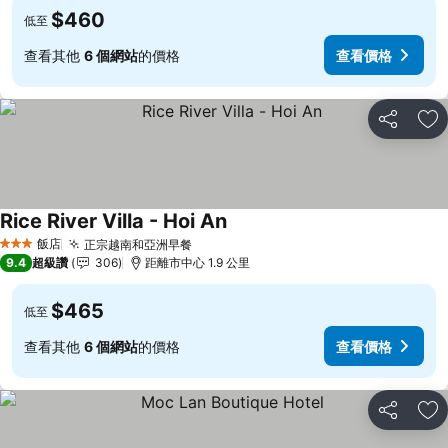
$460
低至
查看其他
6 個網站
的價格
查看價格
分享
加
Rice River Villa - Hoi An
飯店
正宗越南和亞洲早餐
3 星級
9.4
超級讚
306
距離市中心 1.9 公里
$465
低至
查看其他
6 個網站
的價格
查看價格
分享
加