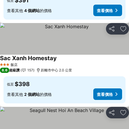
$391
低至
查看其他
4 個網站
的價格
查看價格
分享
加
Sac Xanh Homestay
飯店
3 星級
8.6
超級讚
157
距離市中心 2.0 公里
$398
低至
查看其他
2 個網站
的價格
查看價格
分享
加