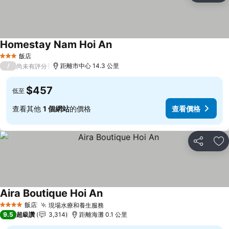
Homestay Nam Hoi An
飯店
3 星級
/
距離市中心 14.3 公里
尚未有評分
$457
低至
查看其他
1 個網站
的價格
查看價格
分享
加
Aira Boutique Hoi An
飯店
現場水療和養生服務
4 星級
9.5
超級讚
3,314
距離海灘 0.1 公里