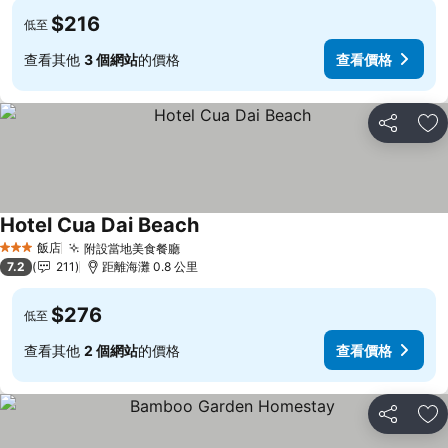
$216
低至
查看其他
3 個網站
的價格
查看價格
分享
加
Hotel Cua Dai Beach
飯店
附設當地美食餐廳
3 星級
7.2
211
距離海灘 0.8 公里
$276
低至
查看其他
2 個網站
的價格
查看價格
分享
加