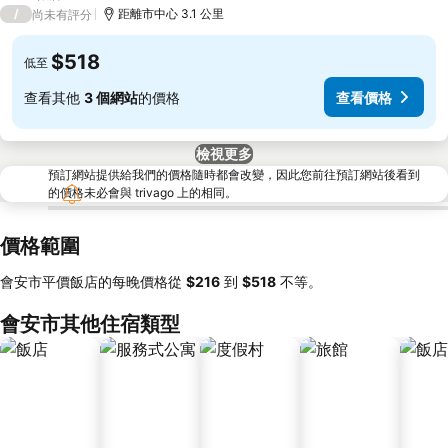
3 星級
/
距離市中心 3.1 公里
尚未有評分
$518
低至
查看其他
3 個網站
的價格
查看價格
檢視更多
預訂網站提供給我們的價格隨時都會改變，因此您前往預訂網站後看到
的價格未必會與 trivago 上的相同。
價格範圍
會安市平價飯店的每晚價格從
‎$216
到
‎$518
不等。
會安市其他住宿類型