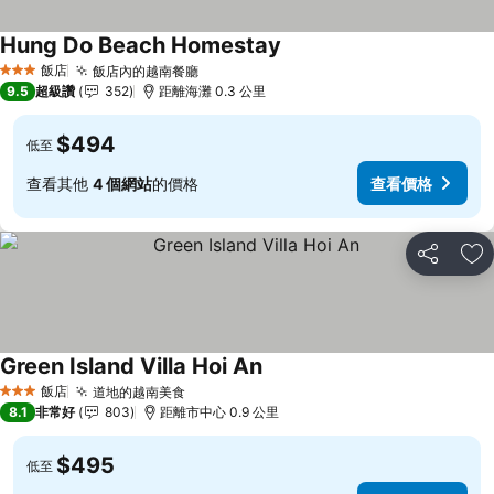
Hung Do Beach Homestay
飯店
飯店內的越南餐廳
3 星級
9.5
超級讚
352
距離海灘 0.3 公里
$494
低至
查看其他
4 個網站
的價格
查看價格
分享
加
Green Island Villa Hoi An
飯店
道地的越南美食
3 星級
8.1
非常好
803
距離市中心 0.9 公里
$495
低至