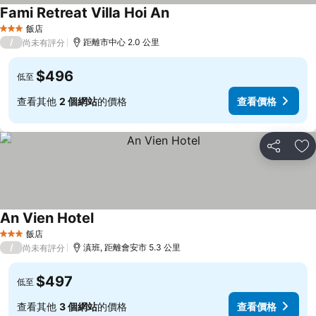
Fami Retreat Villa Hoi An
飯店
3 星級
/
距離市中心 2.0 公里
尚未有評分
$496
低至
查看其他
2 個網站
的價格
查看價格
分享
加
An Vien Hotel
飯店
3 星級
/
滇班, 距離會安市 5.3 公里
尚未有評分
$497
低至
查看其他
3 個網站
的價格
查看價格