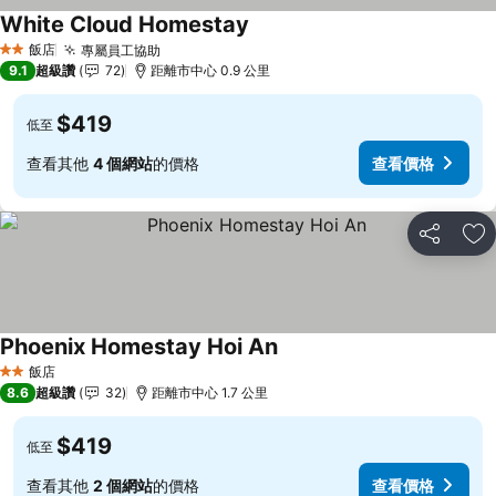
White Cloud Homestay
飯店
專屬員工協助
2 星級
9.1
超級讚
72
距離市中心 0.9 公里
$419
低至
查看其他
4 個網站
的價格
查看價格
分享
加
Phoenix Homestay Hoi An
飯店
2 星級
8.6
超級讚
32
距離市中心 1.7 公里
$419
低至
查看其他
2 個網站
的價格
查看價格