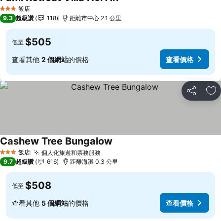
飯店
3 星級
9.3
超級讚
118
距離市中心 2.1 公里
$505
低至
查看其他
2 個網站
的價格
查看價格
分享
加
Cashew Tree Bungalow
飯店
個人化旅遊和票務服務
3 星級
9.7
超級讚
616
距離海灘 0.3 公里
$508
低至
查看其他
5 個網站
的價格
查看價格