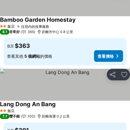
Bamboo Garden Homestay
飯店
住宿內的按摩服務
2 星級
8.1
非常好
365
距離市中心 0.8 公里
$363
低至
查看其他
5 個網站
的價格
查看價格
分享
加
Lang Dong An Bang
飯店
2 星級
7.7
蠻不錯
100
距離海灘 0.2 公里