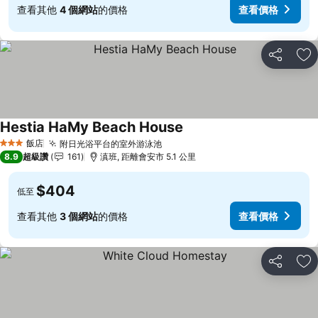
查看其他
4 個網站
的價格
查看價格
分享
加
Hestia HaMy Beach House
飯店
附日光浴平台的室外游泳池
3 星級
8.9
超級讚
161
滇班, 距離會安市 5.1 公里
$404
低至
查看其他
3 個網站
的價格
查看價格
分享
加