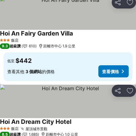
分享
加
Hoi An Fairy Garden Villa
飯店
3 星級
9.3
超級讚
610
距離市中心 1.9 公里
$442
低至
查看其他
3 個網站
的價格
查看價格
分享
加
Hoi An Dream City Hotel
飯店
屋頂城市景觀
3 星級
8.5
超級讚
1,685
距離市中心 1.0 公里