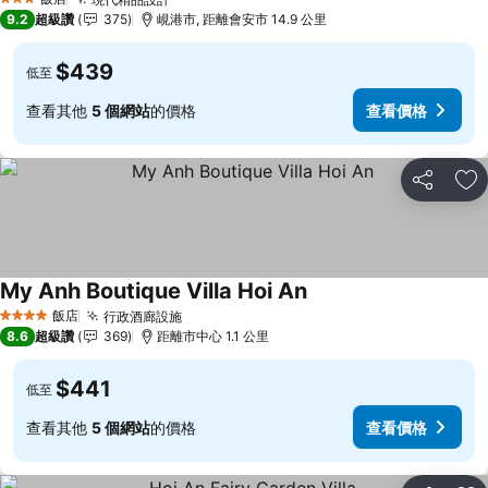
3 星級
9.2
超級讚
375
峴港市, 距離會安市 14.9 公里
$439
低至
查看其他
5 個網站
的價格
查看價格
分享
加
My Anh Boutique Villa Hoi An
飯店
行政酒廊設施
4 星級
8.6
超級讚
369
距離市中心 1.1 公里
$441
低至
查看其他
5 個網站
的價格
查看價格