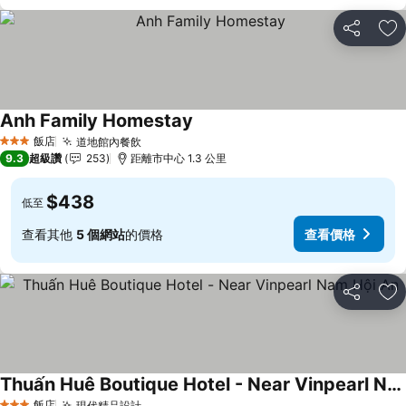
分享
加
Anh Family Homestay
飯店
道地館內餐飲
3 星級
9.3
超級讚
253
距離市中心 1.3 公里
$438
低至
查看其他
5 個網站
的價格
查看價格
分享
加
Thuấn Huê Boutique Hotel - Near Vinpearl Nam Hội An
飯店
現代精品設計