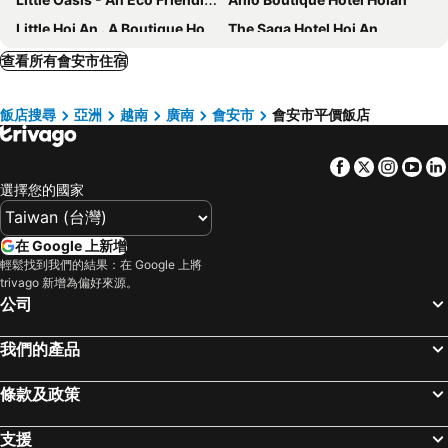
Little Hoi An . A Boutique Hotel & Spa
The Saga Hotel Hoi An
Little Riverside Hoi An . A Luxury Hotel & Spa
Hoi An Golden Holiday Elite
查看所有會安市住宿
Hoianan Boutique Hotel
Soluna D'Annam - The Art of Hoi An Relaxation
飯店搜尋
亞洲
越南
廣南
會安市
會安市平價飯店
Hoian Central Hotel
Laluna Hoi An Riverside Hotel & Spa
Little Gem Hoi An Boutique Hotel & Spa
White House Central Villa
Facebook
Twitter
Insta
Yo
Vignette Collection Moire Hoi An By Ihg
Hoi An Central Boutique Hotel & Spa
選擇您的國家
Lasenta Boutique Hotel Hoian
Hoiana Hotel & Suites
Reu Boutique Hotel
Cozy Savvy Hoi An - The Quintessence of Exquisite Retreat
在 Google 上新增
Hoang Trinh Hotel
Wyndham Garden Hoi An Cua Dai Beach
輕鬆找到我們的結果：在 Google 上將
trivago 新增為偏好來源。
Aira Boutique Hoi An
Gem Riverside Hotel Hoi An
公司
Hoiana Residences
Wyndham Hoi An Royal Beachfront Resort & Villas
我們的產品
Vinpearl Resort & Golf Nam Hoi An
Little Residence - A Boutique Hotel & Spa
Vaia Hoi An Boutique Hotel
La Silk Riverside Hoi An Hotel & Spa
條款及政策
Ally Beach Boutique Hotel Hoian
Ahoy Hoi An Boutique Resort & Spa
Hoi An Emotion Boutique Villa
Thanh Binh Riverside Hotel
支援