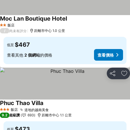
Moc Lan Boutique Hotel
飯店
2 星級
/
距離市中心 1.0 公里
尚未有評分
$467
低至
查看其他
2 個網站
的價格
查看價格
分享
加
Phuc Thao Villa
飯店
道地的越南美食
3 星級
9.2
超級讚
693
距離市中心 1.1 公里
$473
低至