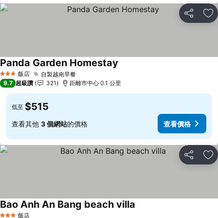
分享
加
Panda Garden Homestay
飯店
自製越南早餐
3 星級
9.7
超級讚
321
距離市中心 0.1 公里
$515
低至
查看其他
3 個網站
的價格
查看價格
分享
加
Bao Anh An Bang beach villa
飯店