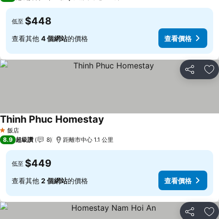
$448
低至
查看其他
4 個網站
的價格
查看價格
分享
加
Thinh Phuc Homestay
飯店
1 星級
8.9
超級讚
8
距離市中心 1.1 公里
$449
低至
查看其他
2 個網站
的價格
查看價格
分享
加