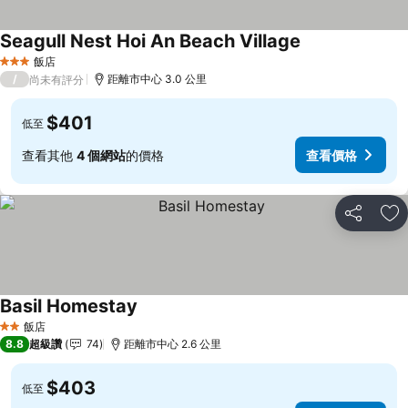
Seagull Nest Hoi An Beach Village
飯店
3 星級
/
距離市中心 3.0 公里
尚未有評分
$401
低至
查看其他
4 個網站
的價格
查看價格
分享
加
Basil Homestay
飯店
2 星級
8.8
超級讚
74
距離市中心 2.6 公里
$403
低至