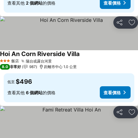
查看其他
2 個網站
的價格
查看價格
分享
加
Hoi An Corn Riverside Villa
飯店
陽台或露台河景
3 星級
8.0
非常好
987
距離市中心 1.0 公里
$496
低至
查看其他
6 個網站
的價格
查看價格
分享
加