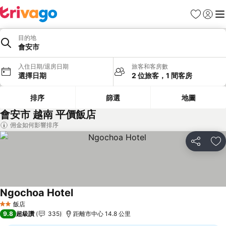
我的最愛
登入
選
目的地
會安市
入住日期/退房日期
旅客和客房數
選擇日期
2 位旅客，1 間客房
排序
篩選
地圖
會安市 越南 平價飯店
佣金如何影響排序
分享
加
Ngochoa Hotel
飯店
2 星級
9.8
超級讚
335
距離市中心 14.8 公里