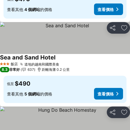
查看其他
4 個網站
的價格
查看價格
分享
加
Sea and Sand Hotel
飯店
道地的越南和國際美食
3 星級
8.3
非常好
637
距離海灘 0.2 公里
$490
低至
查看其他
5 個網站
的價格
查看價格
分享
加