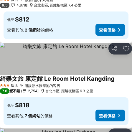
3 星級
6.5
4,878
台北市區, 距離板橋區 7.4 公里
$812
低至
查看其他
2 個網站
的價格
查看價格
分享
加
綺樂文旅 康定館 Le Room Hotel Kangding
飯店
附設熱水按摩池的客房
3 星級
7.6
蠻不錯
2,754
台北市區, 距離板橋區 6.3 公里
$818
低至
查看其他
7 個網站
的價格
查看價格