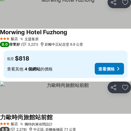
分享
加
Morwing Hotel Fuzhong
飯店
主題客房
3 星級
8.0
非常好
3,221
距離中正紀念堂 6.9 公里
$818
低至
查看其他
4 個網站
的價格
查看價格
分享
加
力歐時尚旅館站前館
飯店
獨特的淋浴間設計
3 星級
6.9
2,278
中正區, 距離板橋區 7.1 公里