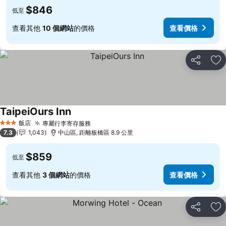
$846
低至
查看其他
10 個網站
的價格
查看價格
分享
加
TaipeiOurs Inn
飯店
專屬行李寄存服務
3 星級
7.3
1,043
中山區, 距離板橋區 8.9 公里
$859
低至
查看其他
3 個網站
的價格
查看價格
分享
加