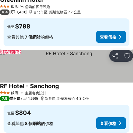
飯店
必備的客房設施
3 星級
6.4
1,461
台北市區, 距離板橋區 7.7 公里
$798
低至
查看其他
7 個網站
的價格
查看價格
受歡迎的住宿
分享
加
RF Hotel - Sanchong
飯店
主題客房設計
3 星級
7.5
蠻不錯
1,596
新莊區, 距離板橋區 4.3 公里
$804
低至
查看其他
8 個網站
的價格
查看價格