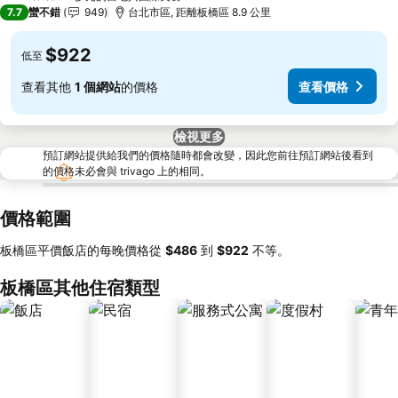
3 星級
7.7
蠻不錯
949
台北市區, 距離板橋區 8.9 公里
$922
低至
查看其他
1 個網站
的價格
查看價格
檢視更多
預訂網站提供給我們的價格隨時都會改變，因此您前往預訂網站後看到
的價格未必會與 trivago 上的相同。
價格範圍
板橋區平價飯店的每晚價格從
‎$486
到
‎$922
不等。
板橋區其他住宿類型