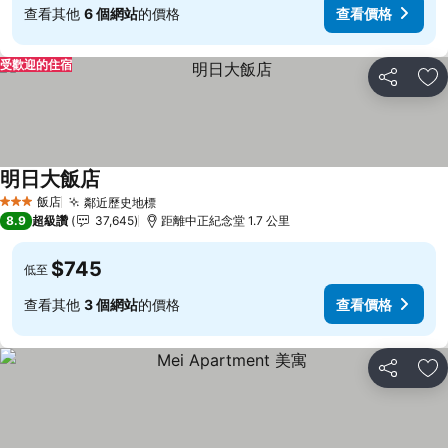
查看其他
6 個網站
的價格
查看價格
受歡迎的住宿
分享
加
明日大飯店
飯店
鄰近歷史地標
3 星級
8.9
超級讚
37,645
距離中正紀念堂 1.7 公里
$745
低至
查看其他
3 個網站
的價格
查看價格
分享
加