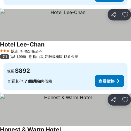
分享
加
Hotel Lee-Chan
飯店
指定吸菸區
3 星級
7.1
1,996
松山區, 距離板橋區 12.9 公里
$892
低至
查看其他
7 個網站
的價格
查看價格
分享
加
Honest & Warm Hotel