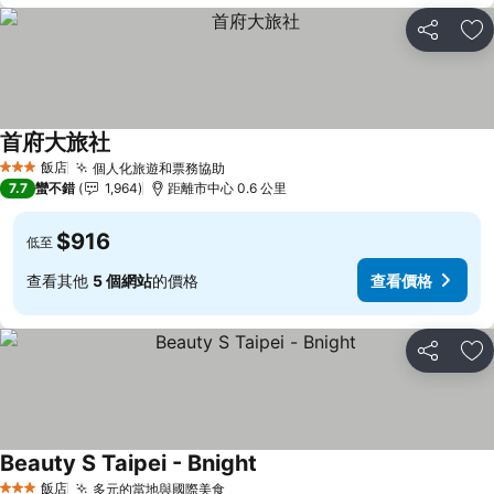
分享
加
首府大旅社
飯店
個人化旅遊和票務協助
3 星級
7.7
蠻不錯
1,964
距離市中心 0.6 公里
$916
低至
查看其他
5 個網站
的價格
查看價格
分享
加
Beauty S Taipei - Bnight
飯店
多元的當地與國際美食