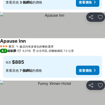
查看其他
3 個網站
的價格
查看價格
分享
加
Apause Inn
飯店
飯店內有多樣化的餐飲選擇
3 星級
8.7
超級讚
4,019
台北市區, 距離板橋區 7.3 公里
$885
低至
查看其他
7 個網站
的價格
查看價格
分享
加