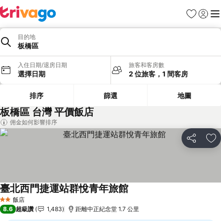
我的最愛
登入
選
目的地
板橋區
入住日期/退房日期
旅客和客房數
選擇日期
2 位旅客，1 間客房
排序
篩選
地圖
板橋區 台灣 平價飯店
佣金如何影響排序
分享
加
臺北西門捷運站群悅青年旅館
飯店
2 星級
8.6
超級讚
1,483
距離中正紀念堂 1.7 公里