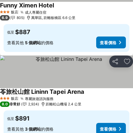
Funny Ximen Hotel
飯店
成人專屬住宿
3 星級
6.9
805
萬華區, 距離板橋區 6.6 公里
$887
低至
查看其他
5 個網站
的價格
查看價格
分享
加
苓旅松山館 Lininn Tapei Arena
飯店
專屬旅遊諮詢服務
3 星級
8.0
非常好
2,924
距離松山機場 2.4 公里
$891
低至
查看其他
3 個網站
的價格
查看價格