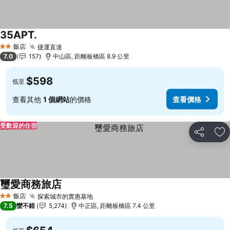
35APT.
飯店
捷運直達
2 星級
7.0
157
中山區, 距離板橋區 8.9 公里
$598
低至
查看其他
1 個網站
的價格
查看價格
受歡迎的住宿
分享
加
璽愛商務旅店
飯店
探索城市的實惠基地
2 星級
7.5
蠻不錯
5,274
中正區, 距離板橋區 7.4 公里