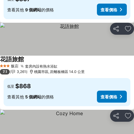
查看其他
9 個網站
的價格
查看價格
分享
加
花語旅館
飯店
套房內設有熱水浴缸
3 星級
7.1
3,261
桃園市區, 距離板橋區 14.0 公里
$868
低至
查看其他
5 個網站
的價格
查看價格
分享
加