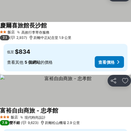
慶爾喜旅館長沙館
飯店
高效行李寄存服務
2 星級
7.1
2,937
距離中正紀念堂 1.9 公里
$834
低至
查看其他
5 個網站
的價格
查看價格
分享
加
富裕自由商旅 - 忠孝館
飯店
現代時尚設計
3 星級
7.9
蠻不錯
9,623
距離松山機場 2.9 公里