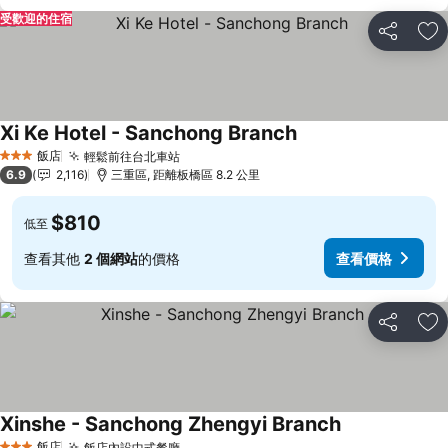
受歡迎的住宿
分享
加
Xi Ke Hotel - Sanchong Branch
飯店
輕鬆前往台北車站
3 星級
6.9
2,116
三重區, 距離板橋區 8.2 公里
$810
低至
查看其他
2 個網站
的價格
查看價格
分享
加
Xinshe - Sanchong Zhengyi Branch
飯店
飯店內設中式餐廳