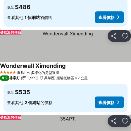
$486
低至
查看其他
1 個網站
的價格
查看價格
受歡迎的住宿
分享
加
Wonderwall Ximending
飯店
多樣化的房型選擇
5 星級
8.2
非常好
1,999
萬華區, 距離板橋區 6.7 公里
$535
低至
查看其他
2 個網站
的價格
查看價格
受歡迎的住宿
分享
加