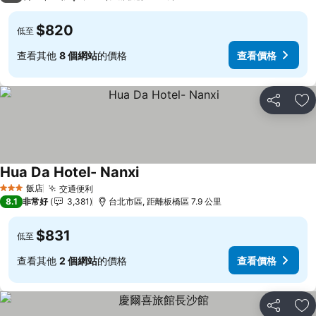
$820
低至
查看其他
8 個網站
的價格
查看價格
分享
加
Hua Da Hotel- Nanxi
飯店
交通便利
3 星級
8.1
非常好
3,381
台北市區, 距離板橋區 7.9 公里
$831
低至
查看其他
2 個網站
的價格
查看價格
分享
加