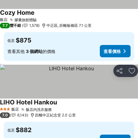
Cozy Home
飯店
膠囊旅館體驗
7.7
蠻不錯
1,578
中正區, 距離板橋區 7.1 公里
$875
低至
查看其他
3 個網站
的價格
查看價格
分享
加
LIHO Hotel Hankou
飯店
飯店內洗衣服務
3 星級
7.0
6,143
距離中正紀念堂 2.0 公里
$882
低至