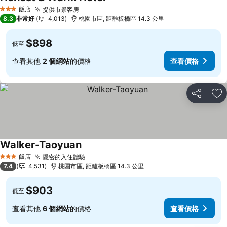
飯店
提供市景客房
3 星級
8.3
非常好
4,013
桃園市區, 距離板橋區 14.3 公里
$898
低至
查看其他
2 個網站
的價格
查看價格
分享
加
Walker-Taoyuan
飯店
隱密的入住體驗
3 星級
7.4
4,531
桃園市區, 距離板橋區 14.3 公里
$903
低至
查看其他
6 個網站
的價格
查看價格