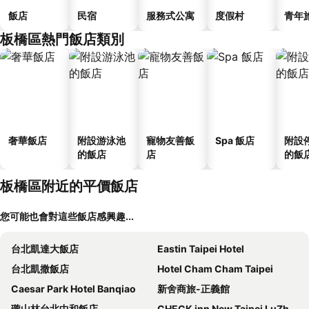
飯店
民宿
服務式公寓
度假村
青年
板橋區熱門飯店類別
奢華飯店
附設游泳池
寵物友善飯
Spa 飯店
附設
的飯店
店
的飯
板橋區附近的平價飯店
您可能也會對這些飯店感興趣...
台北凱達大飯店
Eastin Taipei Hotel
台北凱撒飯店
Hotel Cham Cham Taipei
Caesar Park Hotel Banqiao
新舍商旅-正義館
瓏山林台北中和飯店
CHECK inn New Taipei LuZhou