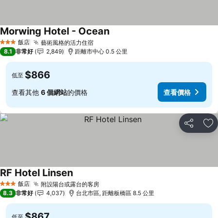
Morwing Hotel - Ocean
飯店
藝術風格的活力住宿
3 星級
8.1
非常好
2,849
距離市中心 0.5 公里
$866
低至
查看其他
6 個網站
的價格
查看價格
分享
加
RF Hotel Linsen
飯店
附設陽台或露台的客房
3 星級
8.3
非常好
4,037
台北市區, 距離板橋區 8.5 公里
$867
低至