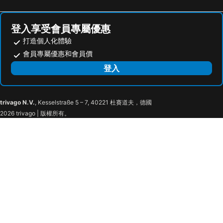
成旅晶贊飯店‧台北蘆洲
Just Palace
馥都商務飯店
City Suites Taoyuan Station
登入享受會員專屬優惠
Walker Hotel - Sanchong
苓旅松山館 Lininn Tapei Arena
打造個人化體驗
承億文旅淡水吹風
台北花園大酒店
會員專屬優惠和會員價
台北福華大飯店
漁人碼頭休閒旅館
登入
Morwing Hotel - Ocean
福格大飯店
Love Tree Motel
Ya Dou
trivago N.V.
, Kesselstraße 5 – 7, 40221 杜賽道夫，德國
Banciaoking Hotel
Forward Suites
2026 trivago | 版權所有。
悅喜商務飯店
百麗旅店
Rich & Free Hotel - Fuzhong Fuyiluqu-banqiaofuzhongguan
Forward Suites II
Yen Inn
藝宿商旅
Merry Day City
Morwing Hotel Fuzhong
Yi Yuan Hotel
金色年代旅店
府中棧精品商旅
Morwing Ii
The Cole Hotel
Champion Hotel