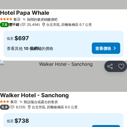
Hotel Papa Whale
飯店
熱鬧的臺虎精釀酒吧
4 星級
7.8
蠻不錯
20,494
台北市區, 距離板橋區 6.7 公里
$697
低至
查看其他
10 個網站
的價格
查看價格
分享
加
Walker Hotel - Sanchong
飯店
附設陽台或露台的客房
3 星級
6.9
6,125
台北市區, 距離板橋區 6.0 公里
$738
低至