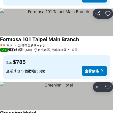
分享
加
Formosa 101 Taipei Main Branch
飯店
設備齊全的共用廚房
2 星級
7.7
蠻不錯
1,516
台北市區, 距離板橋區 7.1 公里
$785
低至
查看其他
3 個網站
的價格
查看價格
分享
加
Greeninn Hotel