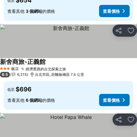
$654
低至
查看其他
3 個網站
的價格
查看價格
分享
加
新舍商旅-正義館
飯店
經濟實惠的台北探索之旅
3 星級
6.5
6,315
台北市區, 距離板橋區 7.4 公里
$696
低至
查看其他
6 個網站
的價格
查看價格
分享
加