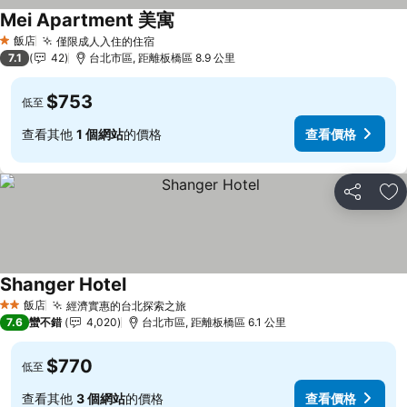
Mei Apartment 美寓
飯店
僅限成人入住的住宿
1 星級
7.1
42
台北市區, 距離板橋區 8.9 公里
$753
低至
查看其他
1 個網站
的價格
查看價格
分享
加
Shanger Hotel
飯店
經濟實惠的台北探索之旅
2 星級
7.6
蠻不錯
4,020
台北市區, 距離板橋區 6.1 公里
$770
低至
查看其他
3 個網站
的價格
查看價格