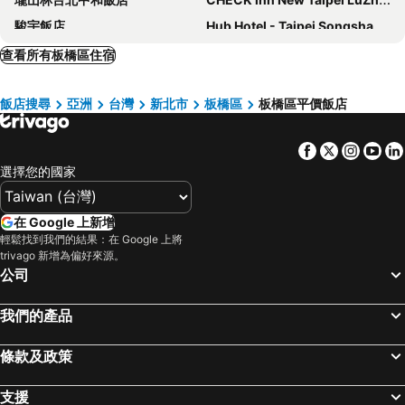
駿宇飯店
Hub Hotel - Taipei Songshan Airport
The Grand Hotel
福容大飯店 - 台北二館
查看所有板橋區住宿
德立莊酒店
璽愛商務旅店
飯店搜尋
亞洲
台灣
新北市
板橋區
板橋區平價飯店
Xi Ke Hotel - Sanchong Branch
Miramar Garden Taipei
富裕自由商旅 - 忠孝館
柯達大飯店台北一店
Facebook
Twitter
Insta
Yo
FX Hotel Taipei Nanjing East Road Branch
福容大飯店淡水漁人碼頭
選擇您的國家
Hotel Fun - Linsen
Yidear Hotel
麗京棧酒店
CHIENTAN Youth Hotel
在 Google 上新增
台北天成大飯店
Mayer Inn
輕鬆找到我們的結果：在 Google 上將
trivago 新增為偏好來源。
HiONE Holiday Hotel Taipei
Via Hotel Breeze
公司
Forte Hotel Xizhi
Beauty Hotels Taipei - Hotel Bchic
我們的產品
Finders Hotel
梅樓商務驛站
首都大飯店 - 松山館
Brother Hotel
條款及政策
Honest & Warm Hotel
Formosa 101 Taipei Main Branch
Hotel Gracery Taipei
台北西門窩
支援