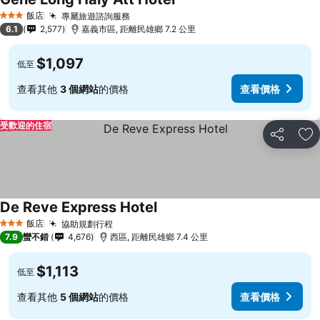
飯店
專屬旅遊諮詢服務
3 星級
6.1
2,577
嘉義市區, 距離民雄鄉 7.2 公里
$1,097
低至
查看其他
3 個網站
的價格
查看價格
受歡迎的住宿
分享
加
De Reve Express Hotel
飯店
協助規劃行程
3 星級
7.9
蠻不錯
4,676
西區, 距離民雄鄉 7.4 公里
$1,113
低至
查看其他
5 個網站
的價格
查看價格