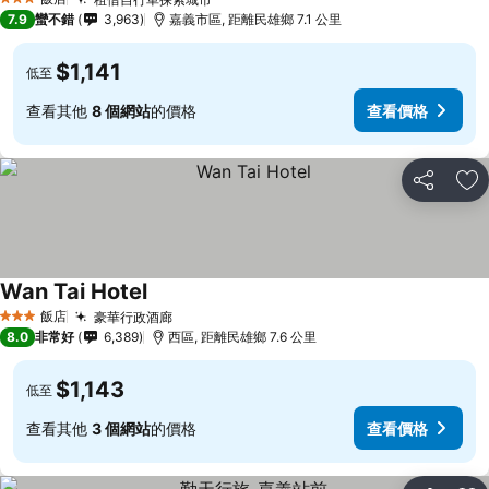
3 星級
7.9
蠻不錯
3,963
嘉義市區, 距離民雄鄉 7.1 公里
$1,141
低至
查看其他
8 個網站
的價格
查看價格
分享
加
Wan Tai Hotel
飯店
豪華行政酒廊
3 星級
8.0
非常好
6,389
西區, 距離民雄鄉 7.6 公里
$1,143
低至
查看其他
3 個網站
的價格
查看價格