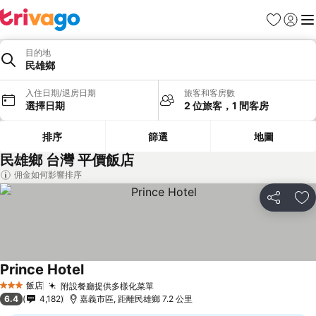
我的最愛
登入
選
目的地
民雄鄉
入住日期/退房日期
旅客和客房數
選擇日期
2 位旅客，1 間客房
排序
篩選
地圖
民雄鄉 台灣 平價飯店
佣金如何影響排序
分享
加
Prince Hotel
飯店
附設餐廳提供多樣化菜單
3 星級
6.4
4,182
嘉義市區, 距離民雄鄉 7.2 公里