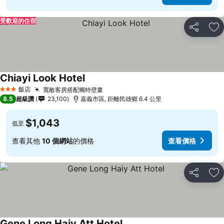
受歡迎的住宿
分享
加
Chiayi Look Hotel
飯店
寬敞客房搭配獨特壁畫
3 星級
8.5
超級讚
23,100
嘉義市區, 距離民雄鄉 6.4 公里
$1,043
低至
查看其他
10 個網站
的價格
查看價格
分享
加
Gene Long Haiy Att Hotel