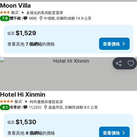
Moon Villa
飯店
多樣化的客房配置選擇
3 星級
7.9
蠻不錯
668
中埔鄉, 距離民雄鄉 14.9 公里
$1,529
低至
查看其他
7 個網站
的價格
查看價格
分享
加
Hotel Hi Xinmin
飯店
時尚優雅與優質裝潢
4 星級
8.1
非常好
11,220
嘉義市區, 距離民雄鄉 8.0 公里
$1,530
低至
查看其他
8 個網站
的價格
查看價格