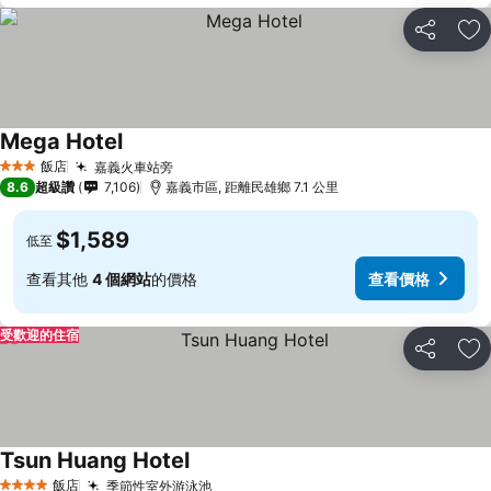
分享
加
Mega Hotel
飯店
嘉義火車站旁
3 星級
8.6
超級讚
7,106
嘉義市區, 距離民雄鄉 7.1 公里
$1,589
低至
查看其他
4 個網站
的價格
查看價格
受歡迎的住宿
分享
加
Tsun Huang Hotel
飯店
季節性室外游泳池