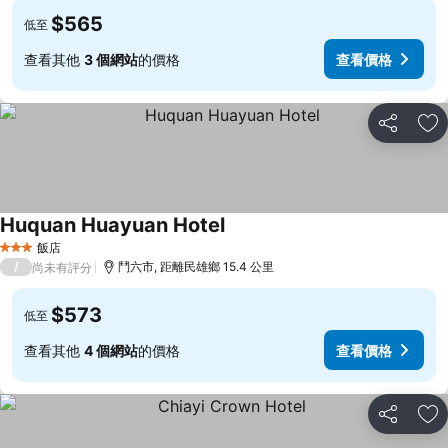
$565
低至
查看其他
3 個網站
的價格
查看價格
分享
加
Huquan Huayuan Hotel
飯店
3 星級
/
鬥六市, 距離民雄鄉 15.4 公里
尚未有評分
$573
低至
查看其他
4 個網站
的價格
查看價格
分享
加