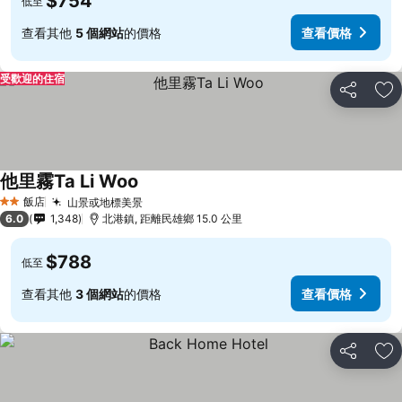
$754
低至
查看其他
5 個網站
的價格
查看價格
受歡迎的住宿
分享
加
他里霧Ta Li Woo
飯店
山景或地標美景
2 星級
6.0
1,348
北港鎮, 距離民雄鄉 15.0 公里
$788
低至
查看其他
3 個網站
的價格
查看價格
分享
加