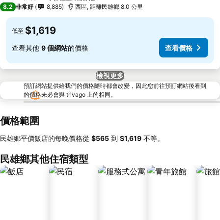
4 星級
8.2
非常好
8,885
西區, 距離民雄鄉 8.0 公里
$1,619
低至
查看其他
9 個網站
的價格
查看價格
檢視更多
預訂網站提供給我們的價格隨時都會改變，因此您前往預訂網站後看到
的價格未必會與 trivago 上的相同。
價格範圍
民雄鄉平價飯店的每晚價格從
‎$565
到
‎$1,619
不等。
民雄鄉其他住宿類型