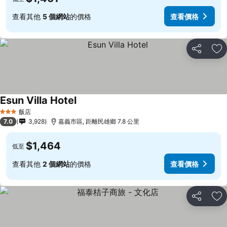
查看其他
5 個網站
的價格
查看價格
分享
加
Esun Villa Hotel
飯店
3 星級
7.0
3,928
嘉義市區, 距離民雄鄉 7.8 公里
$1,464
低至
查看其他
2 個網站
的價格
查看價格
分享
加