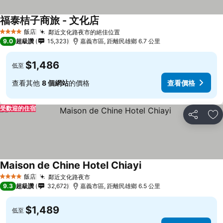
福泰桔子商旅 - 文化店
飯店
鄰近文化路夜市的絕佳位置
4 星級
9.0
超級讚
15,323
嘉義市區, 距離民雄鄉 6.7 公里
$1,486
低至
查看其他
8 個網站
的價格
查看價格
受歡迎的住宿
分享
加
Maison de Chine Hotel Chiayi
飯店
鄰近文化路夜市
4 星級
9.3
超級讚
32,672
嘉義市區, 距離民雄鄉 6.5 公里
$1,489
低至