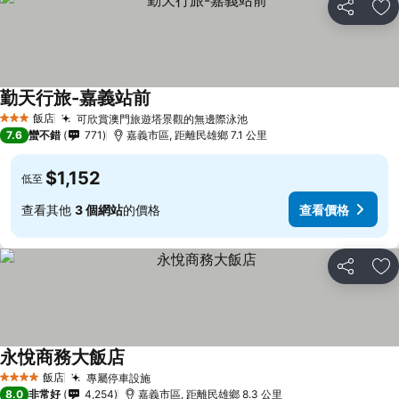
分享
加
勤天行旅-嘉義站前
飯店
可欣賞澳門旅遊塔景觀的無邊際泳池
3 星級
7.6
蠻不錯
771
嘉義市區, 距離民雄鄉 7.1 公里
$1,152
低至
查看其他
3 個網站
的價格
查看價格
分享
加
永悅商務大飯店
飯店
專屬停車設施
4 星級
8.0
非常好
4,254
嘉義市區, 距離民雄鄉 8.3 公里