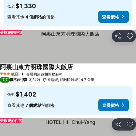
$1,330
低至
查看其他
4 個網站
的價格
查看價格
受歡迎的住宿
分享
加
阿裏山東方明珠國際大飯店
飯店
專屬的旅遊和票務服務
3 星級
7.7
蠻不錯
3,242
番路鄉, 距離民雄鄉 14.7 公里
$1,402
低至
查看其他
7 個網站
的價格
查看價格
受歡迎的住宿
分享
加