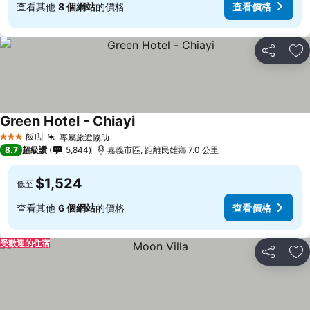
查看其他
8 個網站
的價格
查看價格
分享
加
Green Hotel - Chiayi
飯店
專屬旅遊協助
3 星級
8.7
超級讚
5,844
嘉義市區, 距離民雄鄉 7.0 公里
$1,524
低至
查看其他
6 個網站
的價格
查看價格
受歡迎的住宿
分享
加