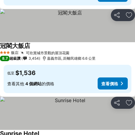
分享
加
冠閣大飯店
飯店
可欣賞城市景觀的屋頂花園
3 星級
8.7
超級讚
3,454
嘉義市區, 距離民雄鄉 6.6 公里
$1,536
低至
查看其他
4 個網站
的價格
查看價格
分享
加
Sunrise Hotel