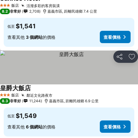
飯店
活潑多彩的客房裝潢
3 星級
8.2
非常好
2,708
嘉義市區, 距離民雄鄉 7.4 公里
$1,541
低至
查看其他
3 個網站
的價格
查看價格
分享
加
皇爵大飯店
飯店
鄰近文化路夜市
3 星級
8.3
非常好
11,244
嘉義市區, 距離民雄鄉 6.9 公里
$1,549
低至
查看其他
6 個網站
的價格
查看價格