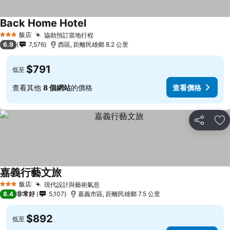
Back Home Hotel
飯店
協助預訂當地行程
3 星級
6.9
7,576
西區, 距離民雄鄉 8.2 公里
$791
低至
查看其他
8 個網站
的價格
查看價格
分享
加
嘉義行藝文旅
飯店
現代設計與藝術氣息
3 星級
8.4
非常好
5,107
嘉義市區, 距離民雄鄉 7.5 公里
$892
低至