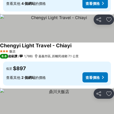
查看其他
4 個網站
的價格
查看價格
分享
加
Chengyi Light Travel - Chiayi
飯店
3 星級
8.6
超級讚
1,788
嘉義市區, 距離民雄鄉 7.1 公里
$897
低至
查看其他
2 個網站
的價格
查看價格
分享
加