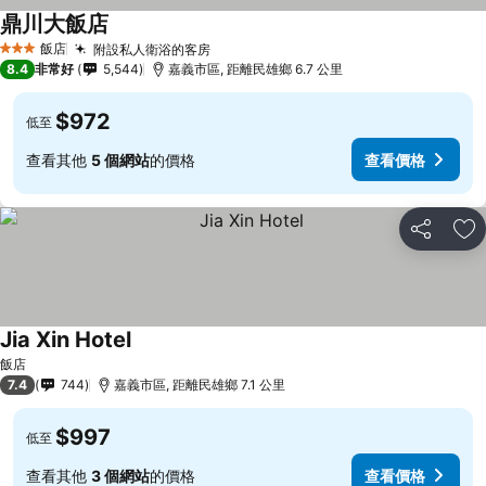
鼎川大飯店
飯店
附設私人衛浴的客房
3 星級
8.4
非常好
5,544
嘉義市區, 距離民雄鄉 6.7 公里
$972
低至
查看其他
5 個網站
的價格
查看價格
分享
加
Jia Xin Hotel
飯店
7.4
744
嘉義市區, 距離民雄鄉 7.1 公里
$997
低至
查看其他
3 個網站
的價格
查看價格