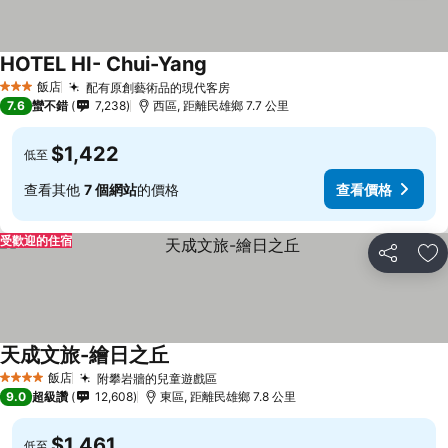
HOTEL HI- Chui-Yang
飯店
配有原創藝術品的現代客房
3 星級
7.6
蠻不錯
7,238
西區, 距離民雄鄉 7.7 公里
$1,422
低至
查看其他
7 個網站
的價格
查看價格
受歡迎的住宿
分享
加
天成文旅-繪日之丘
飯店
附攀岩牆的兒童遊戲區
4 星級
9.0
超級讚
12,608
東區, 距離民雄鄉 7.8 公里
$1,461
低至