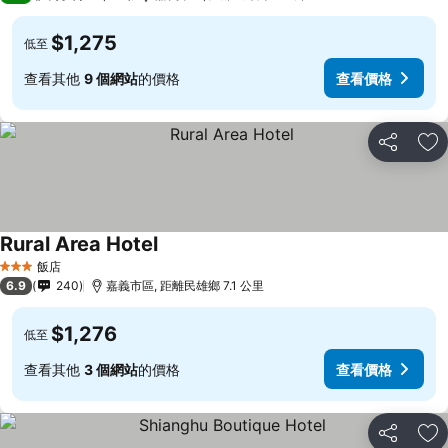
$1,275
低至
查看其他
9 個網站
的價格
查看價格
分享
加
Rural Area Hotel
飯店
3 星級
6.9
240
嘉義市區, 距離民雄鄉 7.1 公里
$1,276
低至
查看其他
3 個網站
的價格
查看價格
分享
加