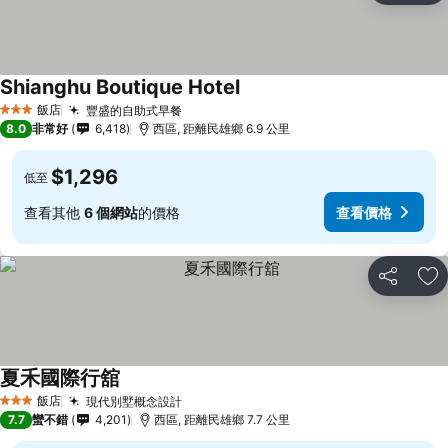
Shianghu Boutique Hotel
飯店
豐盛的自助式早餐
3 星級
8.0
非常好
6,418
西區, 距離民雄鄉 6.9 公里
$1,296
低至
查看其他
6 個網站
的價格
查看價格
分享
加
夏禾國際行舘
飯店
現代別墅概念設計
3 星級
7.7
蠻不錯
4,201
西區, 距離民雄鄉 7.7 公里