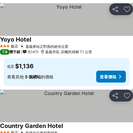
分享
加
Yoyo Hotel
飯店
嘉義車站正對面的絕佳位置
3 星級
7.8
蠻不錯
6,147
嘉義市區, 距離民雄鄉 7.1 公里
$1,136
低至
查看其他
5 個網站
的價格
查看價格
分享
加
Country Garden Hotel
飯店
租借自行車探索城市