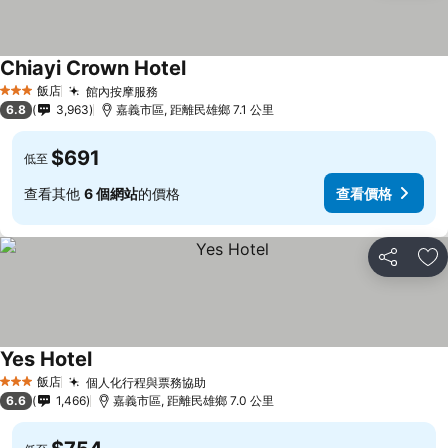
Chiayi Crown Hotel
飯店
館內按摩服務
3 星級
6.8
3,963
嘉義市區, 距離民雄鄉 7.1 公里
$691
低至
查看其他
6 個網站
的價格
查看價格
分享
加
Yes Hotel
飯店
個人化行程與票務協助
3 星級
6.6
1,466
嘉義市區, 距離民雄鄉 7.0 公里