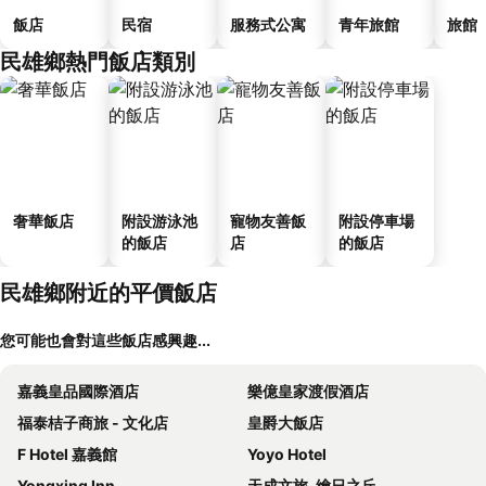
飯店
民宿
服務式公寓
青年旅館
旅館
民雄鄉熱門飯店類別
奢華飯店
附設游泳池
寵物友善飯
附設停車場
的飯店
店
的飯店
民雄鄉附近的平價飯店
您可能也會對這些飯店感興趣...
嘉義皇品國際酒店
樂億皇家渡假酒店
福泰桔子商旅 - 文化店
皇爵大飯店
F Hotel 嘉義館
Yoyo Hotel
Yongxing Inn
天成文旅-繪日之丘