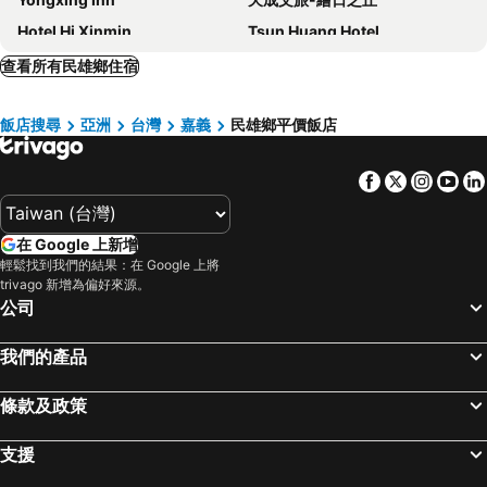
Hotel Hi Xinmin
Tsun Huang Hotel
Chiayi Look Hotel
Hsin Hotel
查看所有民雄鄉住宿
嘉義觀止飯店
Huquan Huayuan Hotel
飯店搜尋
亞洲
台灣
嘉義
民雄鄉平價飯店
Maison de Chine Hotel Chiayi
里亞行旅
Lan Kwai Fong Garden Hotel
阿裏山東方明珠國際大飯店
Facebook
Twitter
Insta
Yo
Shianghu Boutique Hotel
承億文旅 - 桃城茶樣子
Country Garden Hotel
鼎川大飯店
在 Google 上新增
Voco Chiayi By Ihg
The Brick Hotel
輕鬆找到我們的結果：在 Google 上將
耐斯王子大飯店
Renyi Lake Hotel
trivago 新增為偏好來源。
公司
永悅商務大飯店
Yes Hotel
Anna King Hotel
Orient Luxury Hotel
我們的產品
Hoya Resort Hotel Chiayi
南院旅墅
條款及政策
Gene Long Haiy Att Hotel
夏禾國際行舘
HOTEL HI- Chui-Yang
Mega Hotel
支援
Back Home Hotel
Esun Villa Hotel