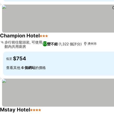
Champion Hotel
3 星級
步行前往龍頭岩, 可使用
蠻不錯
(1,322 個評分)
7.7
濟州市
館內共用廚房
$754
低至
查看其他
6 個網站
的價格
Mstay Hotel
4 星級