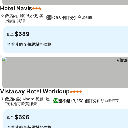
Hotel Navis
3 星級
飯店內用餐很方便, 客
(298 個評分)
6.4
濟州市
房設計獨特
$689
低至
查看其他
3 個網站
的價格
Vistacay Hotel Worldcup
4 星級
飯店內設 Madre 餐廳, 屋
蠻不錯
(3,258 個評分)
7.6
西歸浦市
頂泳池可欣賞海景
$696
低至
查看其他
5 個網站
的價格