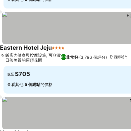
Eastern Hotel Jeju
4 星級
飯店內健身與按摩設施, 可欣賞
非常好
(3,796 個評分)
8.1
西歸浦市
日落美景的屋頂花園
$705
低至
查看其他
5 個網站
的價格