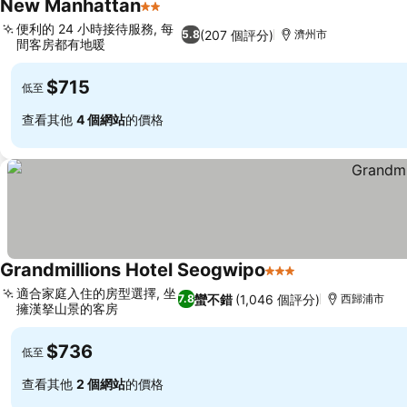
New Manhattan
2 星級
便利的 24 小時接待服務, 每
(207 個評分)
5.8
濟州市
間客房都有地暖
$715
低至
查看其他
4 個網站
的價格
Grandmillions Hotel Seogwipo
3 星級
適合家庭入住的房型選擇, 坐
蠻不錯
(1,046 個評分)
7.8
西歸浦市
擁漢拏山景的客房
$736
低至
查看其他
2 個網站
的價格