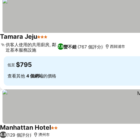
Tamara Jeju
3 星級
供客人使用的共用廚房, 鄰
蠻不錯
(767 個評分)
7.9
西歸浦市
近基本服務設施
$795
低至
查看其他
4 個網站
的價格
Manhattan Hotel
2 星級
(129 個評分)
4.8
濟州市