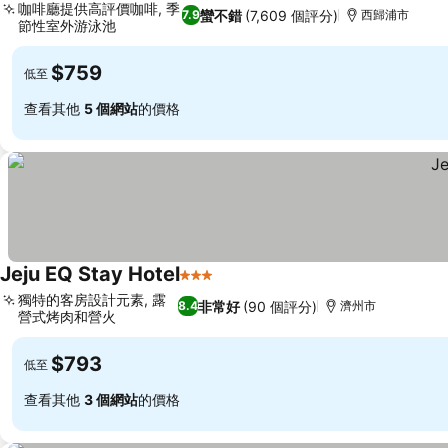
咖啡廳提供高評價咖啡, 季
蠻不錯
(7,609 個評分)
7.9
西歸浦市
節性室外游泳池
$759
低至
查看其他
5 個網站
的價格
Jeju EQ Stay Hotel
3 星級
獨特的客房設計元素, 露
非常好
(90 個評分)
8.4
濟州市
營式烤肉和營火
$793
低至
查看其他
3 個網站
的價格