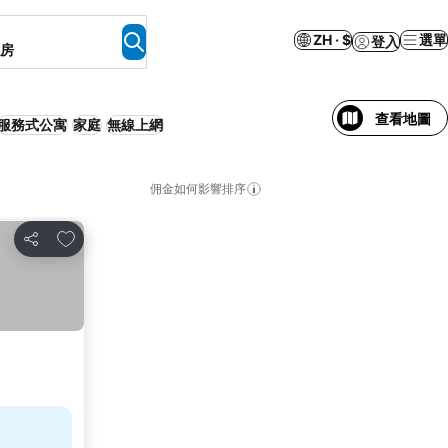
ZH · $
選單
登入
客房
查看地圖
服務式公寓
家庭
無線上網
佣金如何影響排序
加入我的最愛
分享