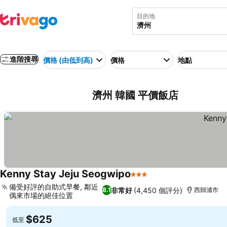
目的地
進階搜尋
價格 (由低到高)
價格
地點
濟州 韓國 平價飯店
Kenny Stay Jeju Seogwipo
3 星級
備受好評的自助式早餐, 鄰近
非常好
(4,450 個評分)
8.1
西歸浦市
偶來市場的絕佳位置
$625
低至