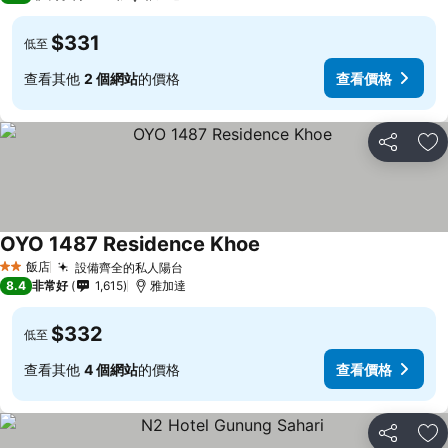
$331
低至
查看其他
2 個網站
的價格
查看價格
分享
加
OYO 1487 Residence Khoe
飯店
設備齊全的私人陽台
2 星級
8.4
非常好
1,615
雅加達
$332
低至
查看其他
4 個網站
的價格
查看價格
分享
加