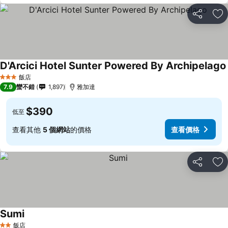
分享
加
D'Arcici Hotel Sunter Powered By Archipelago
飯店
3 星級
7.9
蠻不錯
1,897
雅加達
$390
低至
查看其他
5 個網站
的價格
查看價格
分享
加
Sumi
飯店