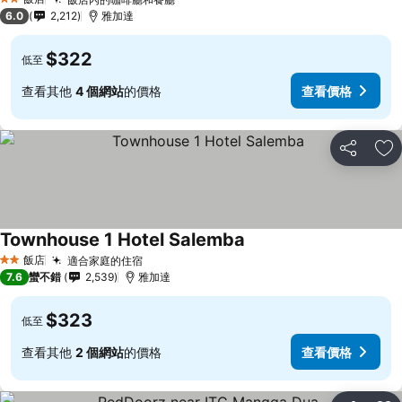
2 星級
6.0
2,212
雅加達
$322
低至
查看其他
4 個網站
的價格
查看價格
分享
加
Townhouse 1 Hotel Salemba
飯店
適合家庭的住宿
2 星級
7.6
蠻不錯
2,539
雅加達
$323
低至
查看其他
2 個網站
的價格
查看價格