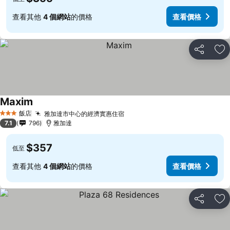
查看其他
4 個網站
的價格
查看價格
分享
加
Maxim
飯店
雅加達市中心的經濟實惠住宿
3 星級
7.1
796
雅加達
$357
低至
查看其他
4 個網站
的價格
查看價格
分享
加