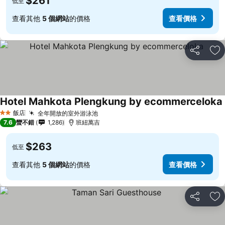
$261
低至
查看其他
5 個網站
的價格
查看價格
分享
加
Hotel Mahkota Plengkung by ecommerceloka
飯店
全年開放的室外游泳池
2 星級
7.6
蠻不錯
1,286
班紐萬吉
$263
低至
查看其他
5 個網站
的價格
查看價格
分享
加