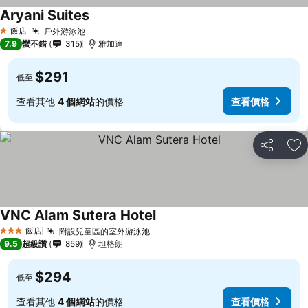
Aryani Suites
飯店
戶外游泳池
1 星級
7.9
蠻不錯
315
雅加達
$291
低至
查看其他
4 個網站
的價格
查看價格
分享
加
VNC Alam Sutera Hotel
飯店
附設兒童區的室外游泳池
3 星級
9.5
超級讚
859
坦格朗
$294
低至
查看其他
4 個網站
的價格
查看價格