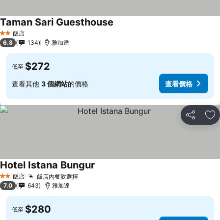
Taman Sari Guesthouse
飯店
2 星級
6.8
134
雅加達
$272
低至
查看其他
3 個網站
的價格
查看價格
分享
加
Hotel Istana Bungur
飯店
飯店內餐飲選擇
2 星級
7.0
643
雅加達
$280
低至