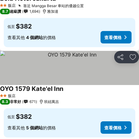
飯店
靠近 Mangga Besar 車站的優越位置
2 星級
8.7
超級讚
1,694
雅加達
$382
低至
查看其他
4 個網站
的價格
查看價格
分享
加
OYO 1579 Kate'el Inn
飯店
2 星級
8.3
非常好
671
班紐萬吉
$382
低至
查看其他
5 個網站
的價格
查看價格