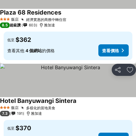
Plaza 68 Residences
飯店
經濟實惠的商務中轉住宿
3 星級
8.5
超級讚
603
雅加達
$362
低至
查看其他
4 個網站
的價格
查看價格
分享
加
Hotel Banyuwangi Sintera
飯店
多樣化的當地美食
3 星級
7.3
191
雅加達
$370
低至