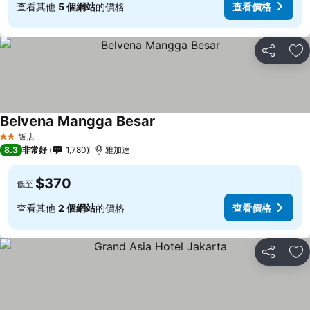
查看其他
5 個網站
的價格
查看價格
分享
加
Belvena Mangga Besar
飯店
2 星級
8.3
非常好
1,780
雅加達
$370
低至
查看其他
2 個網站
的價格
查看價格
分享
加