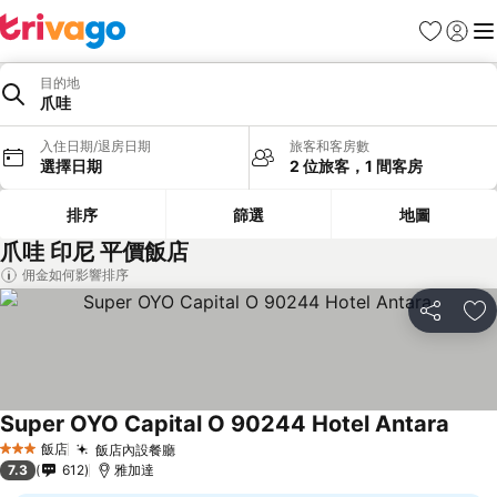
我的最愛
登入
選
目的地
爪哇
入住日期/退房日期
旅客和客房數
選擇日期
2 位旅客，1 間客房
排序
篩選
地圖
爪哇 印尼 平價飯店
佣金如何影響排序
分享
加
Super OYO Capital O 90244 Hotel Antara
飯店
飯店內設餐廳
3 星級
7.3
612
雅加達