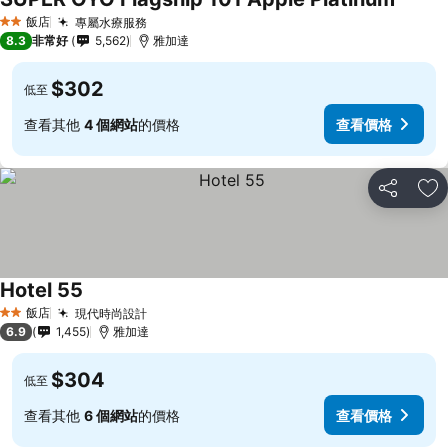
飯店
專屬水療服務
2 星級
8.3
非常好
5,562
雅加達
$302
低至
查看其他
4 個網站
的價格
查看價格
分享
加
Hotel 55
飯店
現代時尚設計
2 星級
6.9
1,455
雅加達
$304
低至
查看其他
6 個網站
的價格
查看價格