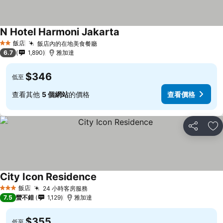
N Hotel Harmoni Jakarta
飯店
飯店內的在地美食餐廳
2 星級
6.7
1,890
雅加達
$346
低至
查看其他
5 個網站
的價格
查看價格
分享
加
City Icon Residence
飯店
24 小時客房服務
3 星級
7.5
蠻不錯
1,129
雅加達
$355
低至