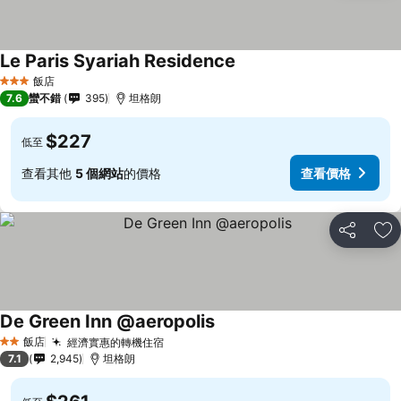
Le Paris Syariah Residence
飯店
3 星級
7.6
蠻不錯
395
坦格朗
$227
低至
查看其他
5 個網站
的價格
查看價格
分享
加
De Green Inn @aeropolis
飯店
經濟實惠的轉機住宿
2 星級
7.1
2,945
坦格朗