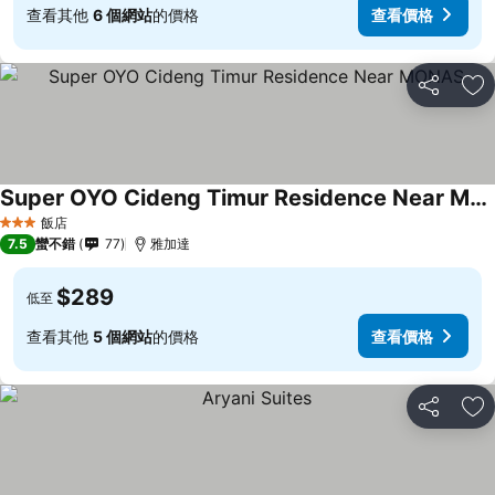
查看其他
6 個網站
的價格
查看價格
分享
加
Super OYO Cideng Timur Residence Near MONAS
飯店
3 星級
7.5
蠻不錯
77
雅加達
$289
低至
查看其他
5 個網站
的價格
查看價格
分享
加