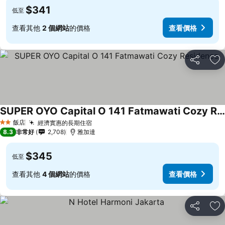
$341
低至
查看其他
2 個網站
的價格
查看價格
分享
加
SUPER OYO Capital O 141 Fatmawati Cozy Residence
飯店
經濟實惠的長期住宿
2 星級
8.3
非常好
2,708
雅加達
$345
低至
查看其他
4 個網站
的價格
查看價格
分享
加