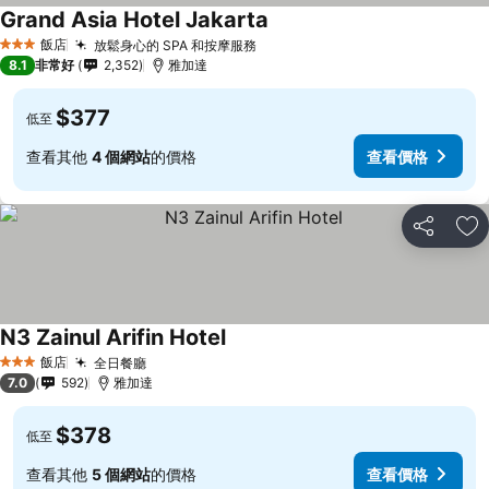
Grand Asia Hotel Jakarta
飯店
放鬆身心的 SPA 和按摩服務
3 星級
8.1
非常好
2,352
雅加達
$377
低至
查看其他
4 個網站
的價格
查看價格
分享
加
N3 Zainul Arifin Hotel
飯店
全日餐廳
3 星級
7.0
592
雅加達
$378
低至
查看其他
5 個網站
的價格
查看價格