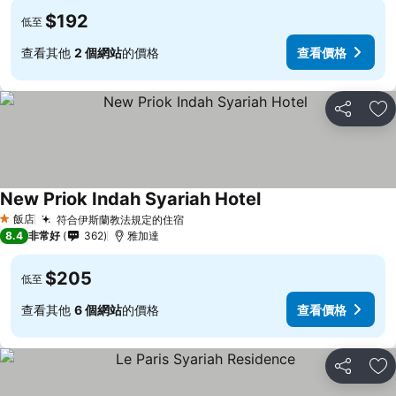
$192
低至
查看其他
2 個網站
的價格
查看價格
分享
加
New Priok Indah Syariah Hotel
飯店
符合伊斯蘭教法規定的住宿
1 星級
8.4
非常好
362
雅加達
$205
低至
查看其他
6 個網站
的價格
查看價格
分享
加