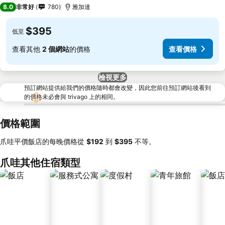
2 星級
8.0
非常好
780
雅加達
$395
低至
查看其他
2 個網站
的價格
查看價格
檢視更多
預訂網站提供給我們的價格隨時都會改變，因此您前往預訂網站後看到
的價格未必會與 trivago 上的相同。
價格範圍
爪哇平價飯店的每晚價格從
‎$192
到
‎$395
不等。
爪哇其他住宿類型