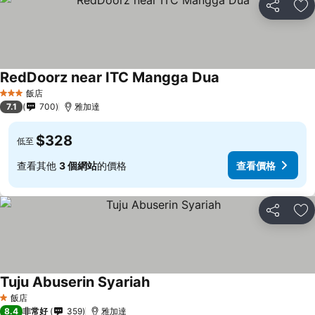
分享
加
RedDoorz near ITC Mangga Dua
飯店
3 星級
7.1
700
雅加達
$328
低至
查看其他
3 個網站
的價格
查看價格
分享
加
Tuju Abuserin Syariah
飯店
1 星級
8.4
非常好
359
雅加達