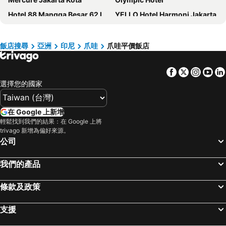
Hotel 88 Mangga Besar 62 Lokasari By WH
YELLO Hotel Harmoni Jakarta
Swissôtel Living Jakarta Mega Kuningan
The Langham, Jakarta
Merlynn Park
Hotel Santika Premiere Hayam Wuruk
飯店搜尋
亞洲
印尼
爪哇
爪哇平價飯店
Heef Hotel
The Phoenix Hotel Yogyakarta - Handwritten Collection
Facebook
Twitter
Insta
Yo
Holiday Inn Express Jakarta International Expo By Ihg
Novotel Tangerang
選擇您的國家
Halogen Hotel Airport Surabaya
MaxOne Platinum Hayam Wuruk
Sheraton Surabaya Hotel & Towers
Kartika Chandra
在 Google 上新增
d'primahotel ITC Mangga Dua
Hotel Santika Premiere ICE BSD City
輕鬆找到我們的結果：在 Google 上將
trivago 新增為偏好來源。
Wyndham Casablanca Jakarta
Novotel Jakarta Mangga Dua Square
公司
Vertu Harmoni Jakarta
Hilton Garden Inn Jakarta Taman Palem
Redstar Hotel
Pullman Jakarta Central Park
我們的產品
Mercure Jakarta Pantai Indah Kapuk
Melia Purosani Yogyakarta
條款及政策
Grand Anara Airport Hotel
The New Atrium Hotel Yogyakarta
Holiday Inn Express Jakarta Wahid Hasyim By Ihg
The Manohara Hotel Yogyakarta
支援
Santika Jemursari
BeOne House Jogja