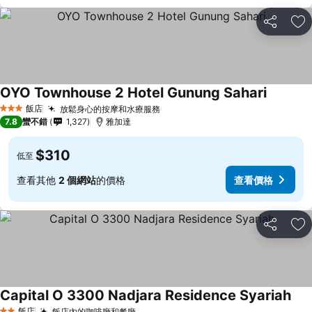
分享
加
OYO Townhouse 2 Hotel Gunung Sahari
飯店
放鬆身心的按摩和水療服務
3 星級
7.8
蠻不錯
1,327
雅加達
$310
低至
查看其他
2 個網站
的價格
查看價格
分享
加
Capital O 3300 Nadjara Residence Syariah
飯店
飯店內的咖啡廳和餐廳