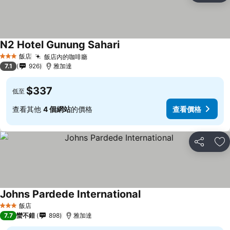
N2 Hotel Gunung Sahari
飯店
飯店內的咖啡廳
3 星級
7.1
926
雅加達
$337
低至
查看其他
4 個網站
的價格
查看價格
分享
加
Johns Pardede International
飯店
3 星級
7.7
蠻不錯
898
雅加達