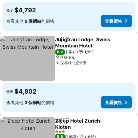
$4,792
低至
查看其他
9 個網站
的價格
查看價格
Jungfrau Lodge, Swiss
分享
加入我的最愛
Mountain Hotel
查看價格
8.2
非常好
1,992
格林德瓦
艾格峰北壁全景
查看價格
$4,802
低至
查看其他
3 個網站
的價格
查看價格
Zleep Hotel Zürich-
分享
加入我的最愛
Kloten
查看價格
3 星級
8.5
超級讚
2,944