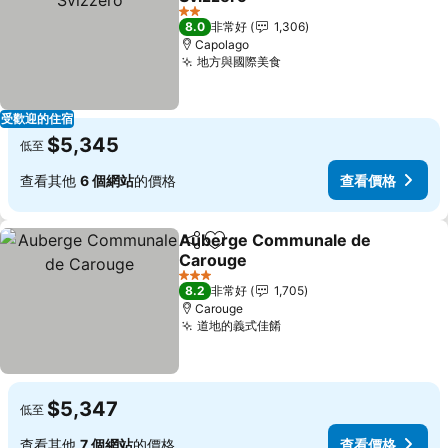
查看價格
2 星級
8.0
非常好
1,306
Capolago
地方與國際美食
查看價格
受歡迎的住宿
$5,345
低至
查看其他
6 個網站
的價格
查看價格
Auberge Communale de
分享
加入我的最愛
Carouge
查看價格
3 星級
8.2
非常好
1,705
Carouge
道地的義式佳餚
查看價格
$5,347
低至
查看其他
7 個網站
的價格
查看價格