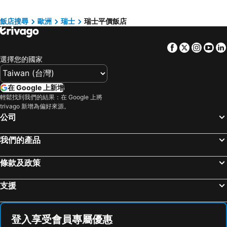
Waldstätterhof Swiss Quality Hotel
Matterhorn Inn
Hotel Alpina
Hotel Europe Brig
飯店搜尋
歐洲
瑞士
瑞士平價飯店
Hotel Bahnhof
3100 Kulmhotel Gornergrat
Facebook
Twitter
Insta
Yo
Hotel Elite Zermatt
MEININGER Hotel Zürich Greencity
選擇您的國家
Hotel Jägerhof
ibis budget Luzern City
Central Hotel Wolter
Hotel Montana Zürich
在 Google 上新增
AMERON Luzern Hotel Flora
Ambassador Self Check-in Hotel
輕鬆找到我們的結果：在 Google 上將
trivago 新增為偏好來源。
Essential by Dorint Interlaken
Sunstar Hotel Grindelwald
公司
Hotel Parnass
Hotel Bernerhof Grindelwald
Hotel Bristol
Hotel Mountime
我們的產品
Gasthaus zur Waldegg
Hotel Butterfly
條款及政策
Fred Hotel Hauptbahnhof
Hotel Bristol
Hotel Weisses Kreuz
Hotel Taescherhof
支援
Hotel Antika
Hotel Hirschen
Hotel Porta Cervino
Hotel Excelsior
登入享受會員專屬優惠
Hotel Residence
Gaia Hotel