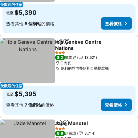
受歡迎的住宿
$5,390
低至
查看其他
5 個網站
的價格
查看價格
ibis Genève Centre
分享
加入我的最愛
Nations
查看價格
3 星級
8.2
非常好
13,521
日內瓦
便利的館內餐飲和自動提款機
查看價格
受歡迎的住宿
$5,395
低至
查看其他
7 個網站
的價格
查看價格
Jade Manotel
分享
加入我的最愛
查看價格
3 星級
8.8
超級讚
3,714