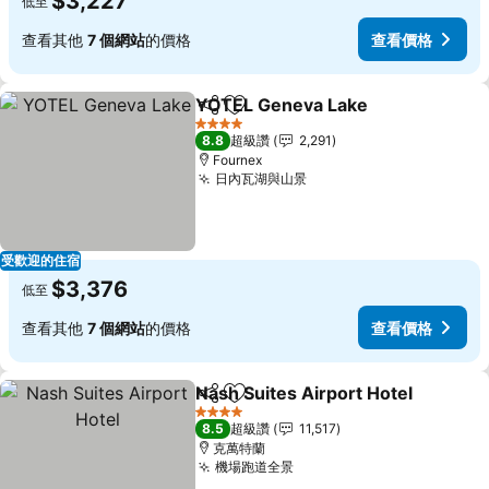
$3,227
低至
查看其他
7 個網站
的價格
查看價格
YOTEL Geneva Lake
分享
加入我的最愛
查看
4 星級
8.8
超級讚
2,291
Fournex
日內瓦湖與山景
查看價格
受歡迎的住宿
$3,376
低至
查看其他
7 個網站
的價格
查看價格
Nash Suites Airport Hotel
分享
加入我的最愛
4 星級
8.5
超級讚
11,517
克萬特蘭
機場跑道全景
查看價格