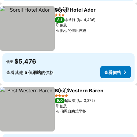
Sorell Hotel Ador
分享
加入我的最愛
查看價格
3 星級
8.1
非常好
4,436
伯恩
貼心的借用設施
查看價格
$5,476
低至
查看其他
5 個網站
的價格
查看價格
Best Western Bären
分享
加入我的最愛
查看
4 星級
9.0
超級讚
3,275
伯恩
伯恩自助式早餐
查看價格