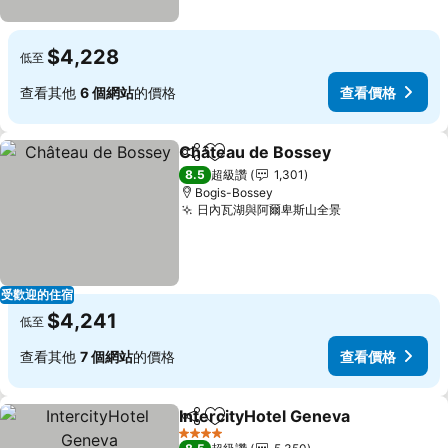
$4,228
低至
查看其他
6 個網站
的價格
查看價格
Château de Bossey
分享
加入我的最愛
查看價
8.5
超級讚
1,301
Bogis-Bossey
日內瓦湖與阿爾卑斯山全景
查看價格
受歡迎的住宿
$4,241
低至
查看其他
7 個網站
的價格
查看價格
IntercityHotel Geneva
分享
加入我的最愛
查看
4 星級