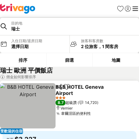
我的最愛
登入
選
目的地
瑞士
入住日期/退房日期
旅客和客房數
選擇日期
2 位旅客，1 間客房
排序
篩選
地圖
瑞士 歐洲 平價飯店
佣金如何影響排序
B&B HOTEL Geneva
分享
加入我的最愛
Airport
查看價格
3 星級
8.7
超級讚
14,720
Vernier
韋爾涅區的便利性
查看價格
受歡迎的住宿