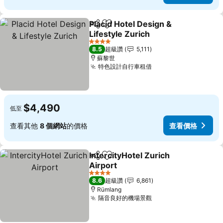
Placid Hotel Design &
分享
加入我的最愛
Lifestyle Zurich
查看價格
4 星級
8.5
超級讚
5,111
蘇黎世
特色設計自行車租借
查看價格
$4,490
低至
查看其他
8 個網站
的價格
查看價格
IntercityHotel Zurich
分享
加入我的最愛
Airport
查看價格
4 星級
8.6
超級讚
6,861
Rümlang
隔音良好的機場景觀
查看價格