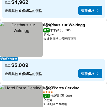
$4,962
低至
查看其他
9 個網站
的價格
查看價格
Gasthaus zur Waldegg
分享
加入我的最愛
查
8.2
非常好
786
Horw
皮拉圖斯山景啤酒花園
查看價格
受歡迎的住宿
$5,009
低至
查看其他
6 個網站
的價格
查看價格
Hotel Porta Cervino
分享
加入我的最愛
查看價
4 星級
9.1
超級讚
900
特施
道地達文西餐廳
查看價格