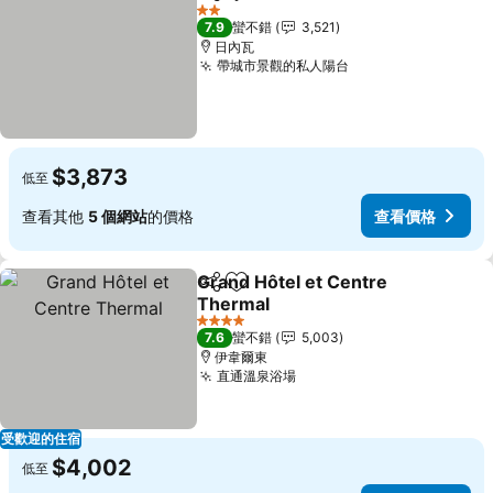
分享
加入我的最愛
查看價格
2 星級
7.9
蠻不錯
3,521
日內瓦
帶城市景觀的私人陽台
查看價格
$3,873
低至
查看其他
5 個網站
的價格
查看價格
Grand Hôtel et Centre
分享
加入我的最愛
Thermal
查看價格
4 星級
7.6
蠻不錯
5,003
伊韋爾東
直通溫泉浴場
查看價格
受歡迎的住宿
$4,002
低至