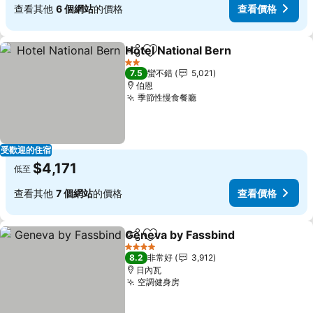
查看其他
6 個網站
的價格
查看價格
Hotel National Bern
分享
加入我的最愛
查看價
2 星級
7.5
蠻不錯
5,021
伯恩
季節性慢食餐廳
查看價格
受歡迎的住宿
$4,171
低至
查看其他
7 個網站
的價格
查看價格
Geneva by Fassbind
分享
加入我的最愛
查看價
4 星級
8.2
非常好
3,912
日內瓦
空調健身房
查看價格