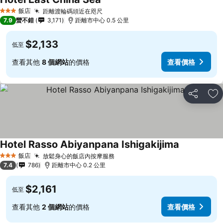
飯店
距離渡輪碼頭近在咫尺
3 星級
7.9
蠻不錯
3,171
距離市中心 0.5 公里
$2,133
低至
查看其他
8 個網站
的價格
查看價格
分享
加
Hotel Rasso Abiyanpana Ishigakijima
飯店
放鬆身心的飯店內按摩服務
3 星級
7.4
786
距離市中心 0.2 公里
$2,161
低至
查看其他
2 個網站
的價格
查看價格