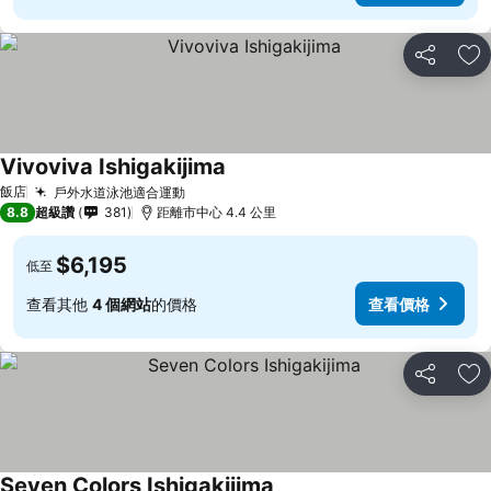
分享
加
Vivoviva Ishigakijima
飯店
戶外水道泳池適合運動
8.8
超級讚
381
距離市中心 4.4 公里
$6,195
低至
查看其他
4 個網站
的價格
查看價格
分享
加
Seven Colors Ishigakijima