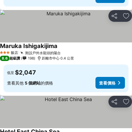
分享
加
Maruka Ishigakijima
飯店
附設戶外水龍頭的陽台
3 星級
8.6
超級讚
198
距離市中心 0.4 公里
$2,047
低至
查看其他
5 個網站
的價格
查看價格
分享
加
Hotel East China Sea