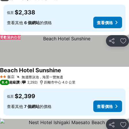
$2,338
低至
查看其他
6 個網站
的價格
查看價格
受歡迎的住宿
分享
加
Beach Hotel Sunshine
飯店
無邊際泳池，海景一覽無遺
2 星級
8.4
超級讚
2,292
距離市中心 4.0 公里
$2,399
低至
查看其他
7 個網站
的價格
查看價格
分享
加