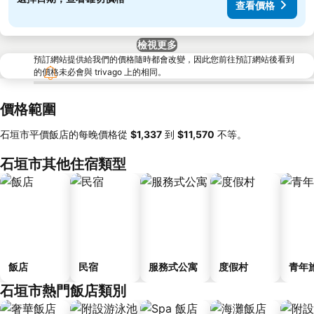
查看價格
檢視更多
預訂網站提供給我們的價格隨時都會改變，因此您前往預訂網站後看到
的價格未必會與 trivago 上的相同。
價格範圍
石垣市平價飯店的每晚價格從
‎$1,337
到
‎$11,570
不等。
石垣市其他住宿類型
飯店
民宿
服務式公寓
度假村
青年
石垣市熱門飯店類別