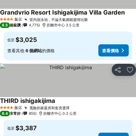
Grandvrio Resort Ishigakijima Villa Garden
飯店
室內游泳池，不論天氣都能盡情玩樂
4 星級
8.5
超級讚
4,775
距離市中心 3.5 公里
$3,025
低至
查看其他
6 個網站
的價格
查看價格
分享
加
THIRD ishigakijima
飯店
寬敞的家庭房和套房選擇
4 星級
8.4
非常好
855
距離市中心 0.3 公里
$3,387
低至