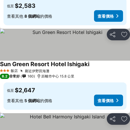
$2,583
低至
查看其他
8 個網站
的價格
查看價格
分享
加
Sun Green Resort Hotel Ishigaki
飯店
鄰近伊野田海灘
3 星級
8.2
非常好
160
距離市中心 15.8 公里
$2,647
低至
查看其他
5 個網站
的價格
查看價格
分享
加