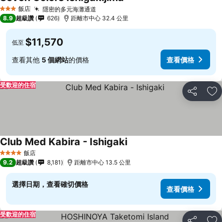
飯店
隱密的多元海灘通道
3 星級
8.9
超級讚
626
距離市中心 32.4 公里
$11,570
低至
查看其他
5 個網站
的價格
查看價格
受歡迎的住宿
分享
加
Club Med Kabira - Ishigaki
飯店
4 星級
9.2
超級讚
8,181
距離市中心 13.5 公里
選擇日期，查看確切價格
查看價格
受歡迎的住宿