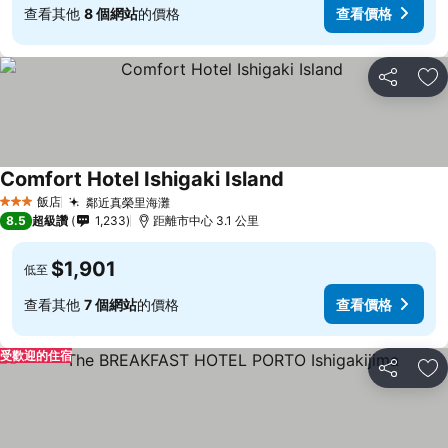
查看其他
8 個網站
的價格
查看價格
分享
加
Comfort Hotel Ishigaki Island
飯店
鄰近真榮里海灘
3 星級
8.5
超級讚
1,233
距離市中心 3.1 公里
$1,901
低至
查看其他
7 個網站
的價格
查看價格
受歡迎的住宿
分享
加