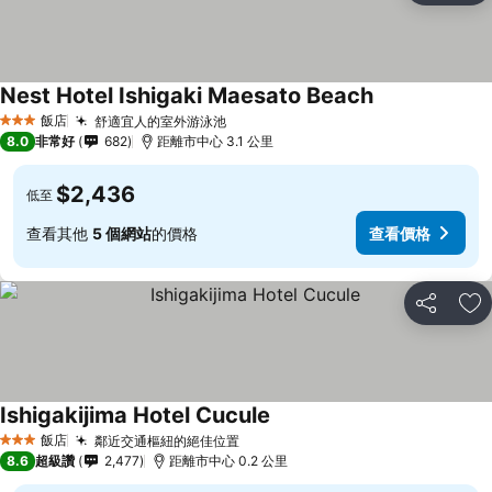
Nest Hotel Ishigaki Maesato Beach
飯店
舒適宜人的室外游泳池
3 星級
8.0
非常好
682
距離市中心 3.1 公里
$2,436
低至
查看其他
5 個網站
的價格
查看價格
分享
加
Ishigakijima Hotel Cucule
飯店
鄰近交通樞紐的絕佳位置
3 星級
8.6
超級讚
2,477
距離市中心 0.2 公里