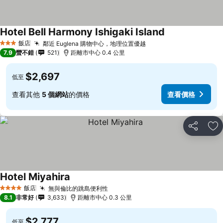
Hotel Bell Harmony Ishigaki Island
飯店
鄰近 Euglena 購物中心，地理位置優越
3 星級
7.9
蠻不錯
521
距離市中心 0.4 公里
$2,697
低至
查看其他
5 個網站
的價格
查看價格
分享
加
Hotel Miyahira
飯店
無與倫比的跳島便利性
4 星級
8.1
非常好
3,633
距離市中心 0.3 公里
$2,777
低至