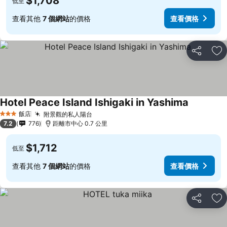
$1,708
低至
查看其他
7 個網站
的價格
查看價格
分享
加
Hotel Peace Island Ishigaki in Yashima
飯店
附景觀的私人陽台
3 星級
7.2
776
距離市中心 0.7 公里
$1,712
低至
查看其他
7 個網站
的價格
查看價格
分享
加