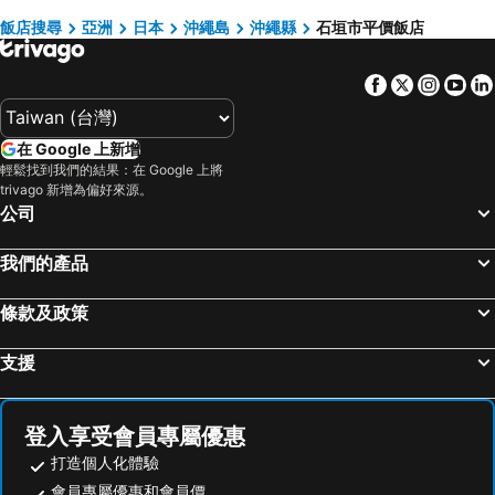
飯店搜尋
亞洲
日本
沖繩島
沖繩縣
石垣市平價飯店
Hotel Tulip Ishigakijima
Route Inn Grantia Ishigaki
VIVOVIVA石垣島
Hotel Ishigaki and Chikonkiya
Facebook
Twitter
Insta
Yo
Hotel Happy Holiday Ishigaki
イリワ -stay&coffee iriwa-
Vivoviva Ishigakijima
Hotel Sand River Ishigakijima
在 Google 上新增
Okinawa Kariyushi Resort EXES Ishigaki
AsobiBASE Yamabare-House
輕鬆找到我們的結果：在 Google 上將
Club Med Kabira - Ishigaki
APA Hotel Ishigakijima
trivago 新增為偏好來源。
公司
Sun Green Resort Hotel Ishigaki
Hotel Rasso Abiyanpana Ishigakijima
Hotel Emerald Isle Ishigakijima
Guest House Suntoru
我們的產品
Hotel Peace Island Ishigaki in Yashima
Little Mermaid Hotel Ishigakijima
條款及政策
Hotel Kaiho Ishigakijima
the avance hotel ishigakizima
THIRD ishigakijima
Paikaji
支援
Hotel Royal Marine Palace Ishigakijima
Ishigakijima Hotel Olive
Rich Lison Ishigaki
The Beach Terrace Hotel Ao Ishigaki
登入享受會員專屬優惠
Hotel Patina Ishigakijima
Hotel Bell Harmony Ishigaki Island
打造個人化體驗
HOTEL tuka miika
Hotel Granview Ishigaki Arakawa
會員專屬優惠和會員價