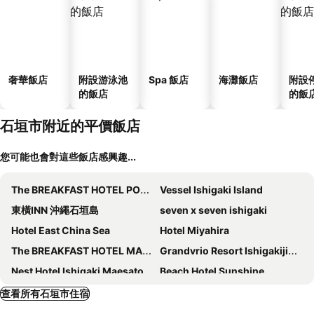
奢華飯店
附設游泳池
Spa 飯店
海灘飯店
附設
的飯店
的飯
石垣市附近的平價飯店
您可能也會對這些飯店感興趣...
The BREAKFAST HOTEL PORTO Ishigakijima
Vessel Ishigaki Island
東橫INN 沖繩石垣島
seven x seven ishigaki
Hotel East China Sea
Hotel Miyahira
The BREAKFAST HOTEL MARCHE Ishigakijima
Grandvrio Resort Ishigakijima Villa Garden
Nest Hotel Ishigaki Maesato Beach
Beach Hotel Sunshine
Ishigaki Seaside
Comfort Hotel Ishigaki Island
查看所有石垣市住宿
Ishigakijima Hotel Cucule
seven x seven 石垣