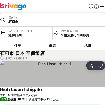
我的最愛
登入
選
目的地
石垣市
入住日期/退房日期
旅客和客房數
選擇日期
2 位旅客，1 間客房
排序
篩選
地圖
石垣市 日本 平價飯店
佣金如何影響排序
分享
加
Rich Lison Ishigaki
飯店
通往藍洞的私人小徑
8.5
超級讚
97
距離市中心 13.5 公里