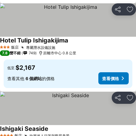
分享
加
Hotel Tulip Ishigakijima
飯店
專屬潛水設備設施
3 星級
7.8
蠻不錯
749
距離市中心 0.8 公里
$2,167
低至
查看其他
6 個網站
的價格
查看價格
分享
加
Ishigaki Seaside
飯店
欣賞迷人日落與觀星美景