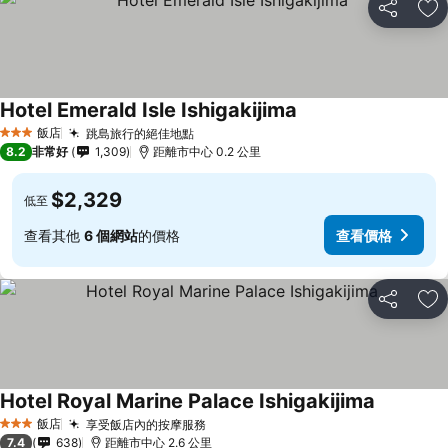
分享
加
Hotel Emerald Isle Ishigakijima
飯店
跳島旅行的絕佳地點
3 星級
8.2
非常好
1,309
距離市中心 0.2 公里
$2,329
低至
查看其他
6 個網站
的價格
查看價格
分享
加
Hotel Royal Marine Palace Ishigakijima
飯店
享受飯店內的按摩服務
3 星級
7.4
638
距離市中心 2.6 公里