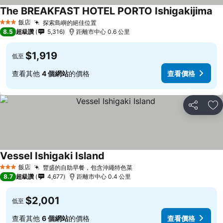
The BREAKFAST HOTEL PORTO Ishigakijima
飯店
探索島嶼的絕佳位置
3 星級
8.5
超級讚
5,316
距離市中心 0.6 公里
$1,919
低至
查看其他
4 個網站
的價格
查看價格
分享
加
Vessel Ishigaki Island
飯店
豐盛的自助早餐，包含沖繩特色菜
3 星級
8.7
超級讚
4,677
距離市中心 0.4 公里
$2,001
低至
查看其他
6 個網站
的價格
查看價格