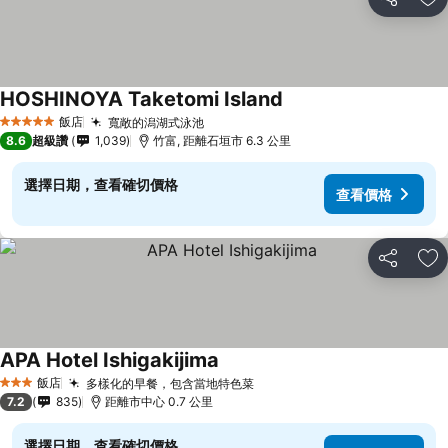
分享
加
HOSHINOYA Taketomi Island
飯店
寬敞的潟湖式泳池
5 星級
8.6
超級讚
1,039
竹富, 距離石垣市 6.3 公里
選擇日期，查看確切價格
查看價格
分享
加
APA Hotel Ishigakijima
飯店
多樣化的早餐，包含當地特色菜
3 星級
7.2
835
距離市中心 0.7 公里
選擇日期，查看確切價格