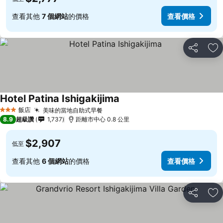
查看其他
7 個網站
的價格
查看價格
分享
加
Hotel Patina Ishigakijima
飯店
美味的當地自助式早餐
3 星級
8.9
超級讚
1,737
距離市中心 0.8 公里
$2,907
低至
查看其他
6 個網站
的價格
查看價格
分享
加