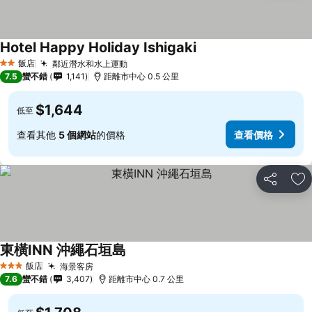
Hotel Happy Holiday Ishigaki
飯店
鄰近潛水和水上運動
2 星級
7.5
蠻不錯
1,141
距離市中心 0.5 公里
$1,644
低至
查看其他
5 個網站
的價格
查看價格
分享
加
東橫INN 沖繩石垣島
飯店
海景客房
3 星級
7.6
蠻不錯
3,407
距離市中心 0.7 公里