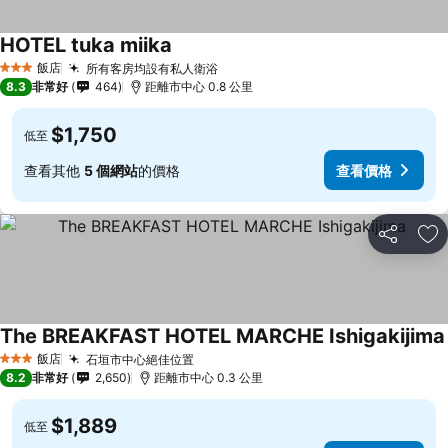
HOTEL tuka miika
飯店
所有客房均設有私人衛浴
3 星級
8.3
非常好
464
距離市中心 0.8 公里
$1,750
低至
查看其他
5 個網站
的價格
查看價格
分享
加
The BREAKFAST HOTEL MARCHE Ishigakijima
飯店
石垣市中心絕佳位置
3 星級
8.2
非常好
2,650
距離市中心 0.3 公里
$1,889
低至