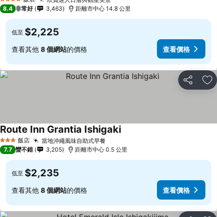
4 星級
8.4
非常好
3,463
距離市中心 14.8 公里
$2,225
低至
查看其他
8 個網站
的價格
查看價格
分享
加
Route Inn Grantia Ishigaki
飯店
當地沖繩風味自助式早餐
3 星級
7.7
蠻不錯
3,205
距離市中心 0.5 公里
$2,235
低至
查看其他
8 個網站
的價格
查看價格