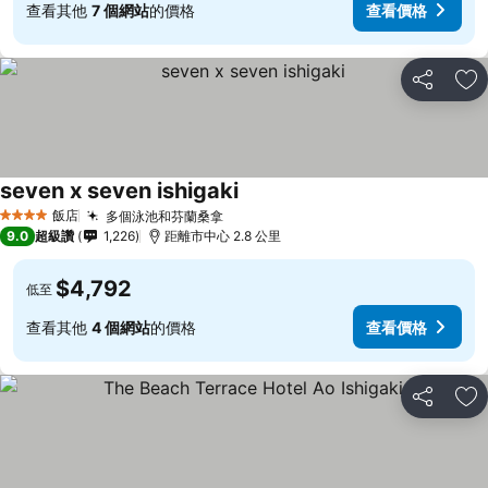
查看其他
7 個網站
的價格
查看價格
分享
加
seven x seven ishigaki
飯店
多個泳池和芬蘭桑拿
4 星級
9.0
超級讚
1,226
距離市中心 2.8 公里
$4,792
低至
查看其他
4 個網站
的價格
查看價格
分享
加