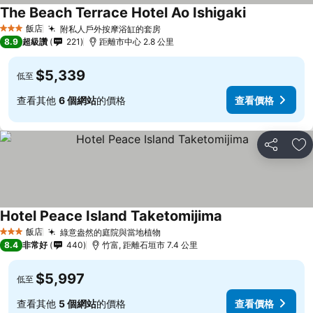
The Beach Terrace Hotel Ao Ishigaki
飯店
附私人戶外按摩浴缸的套房
3 星級
8.9
超級讚
221
距離市中心 2.8 公里
$5,339
低至
查看其他
6 個網站
的價格
查看價格
分享
加
Hotel Peace Island Taketomijima
飯店
綠意盎然的庭院與當地植物
3 星級
8.4
非常好
440
竹富, 距離石垣市 7.4 公里
$5,997
低至
查看其他
5 個網站
的價格
查看價格