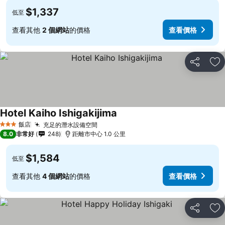
$1,337
低至
查看其他
2 個網站
的價格
查看價格
分享
加
Hotel Kaiho Ishigakijima
飯店
充足的潛水設備空間
3 星級
8.0
非常好
248
距離市中心 1.0 公里
$1,584
低至
查看其他
4 個網站
的價格
查看價格
分享
加