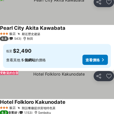
分享
加
Pearl City Akita Kawabata
查看價格
飯店
鄰近歷史建築
查看價格
3 星級
6.8
543
秋田
$2,490
低至
查看其他
5 個網站
的價格
查看價格
受歡迎的住宿
分享
加
Hotel Folkloro Kakunodate
查看價格
飯店
附設餐廳提供當地特色菜
查看價格
3 星級
8.3
非常好
1,153
Senboku