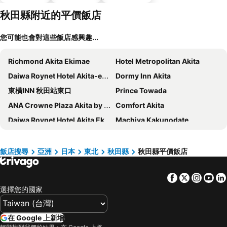
秋田縣附近的平價飯店
您可能也會對這些飯店感興趣...
Richmond Akita Ekimae
Hotel Metropolitan Akita
Daiwa Roynet Hotel Akita-ekimae
Dormy Inn Akita
東橫INN 秋田站東口
Prince Towada
ANA Crowne Plaza Akita by IHG
Comfort Akita
Daiwa Roynet Hotel Akita Ekimae
Machiya Kakunodate
Towada Prince Hotel
Kyukamura Nyuto-Onsenkyo
APA Hotel Akita Senshu Koen
Route-Inn Oomagari Ekimae
飯店搜尋
亞洲
日本
東北
秋田縣
秋田縣平價飯店
Hotel Folkloro Kakunodate
Quad Inn Yokote
Facebook
Twitter
Insta
Yo
Route-Inn Noshiro
Hotel Route-Inn Odate Eki Minami
選擇您的國家
Smile Hotel Towada - Vacation STAY 06130v
Grand Park Hotel Odate
En Hotel Akita
Hotel KAN-RAKU Akita Kawabata
在 Google 上新增
Tazawako Rose Park
HOTEL Reise Basis