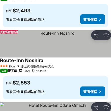
$2,493
低至
查看其他
6 個網站
的價格
查看價格
受歡迎的住宿
分享
加
Route-Inn Noshiro
查看價格
飯店
飯店內餐廳提供多樣美食
查看價格
3 星級
7.8
蠻不錯
982
Noshiro
$2,553
低至
查看其他
6 個網站
的價格
查看價格
分享
加