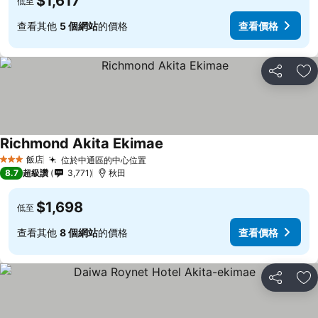
$1,617
低至
查看其他
5 個網站
的價格
查看價格
分享
加
Richmond Akita Ekimae
查看價格
飯店
位於中通區的中心位置
查看價格
3 星級
8.7
超級讚
3,771
秋田
$1,698
低至
查看其他
8 個網站
的價格
查看價格
分享
加