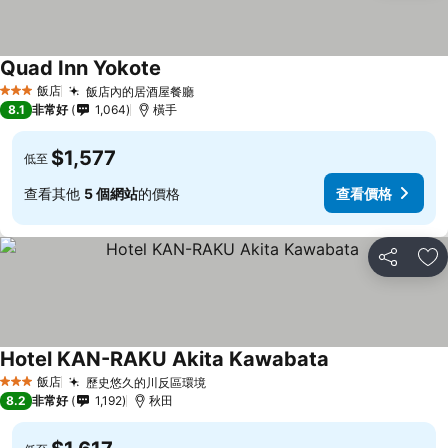
Quad Inn Yokote
查看價格
飯店
飯店內的居酒屋餐廳
查看價格
3 星級
8.1
非常好
1,064
橫手
$1,577
低至
查看其他
5 個網站
的價格
查看價格
分享
加
Hotel KAN-RAKU Akita Kawabata
查看價格
飯店
歷史悠久的川反區環境
查看價格
3 星級
8.2
非常好
1,192
秋田