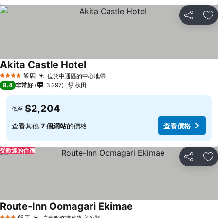
分享
加
Akita Castle Hotel
查看價格
飯店
位於中通區的中心地帶
查看價格
4 星級
8.4
非常好
3,297
秋田
$2,204
低至
查看其他
7 個網站
的價格
查看價格
受歡迎的住宿
分享
加
Route-Inn Oomagari Ekimae
查看價格
飯店
按摩服務讓你徹底放鬆