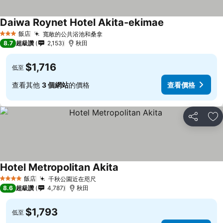
Daiwa Roynet Hotel Akita-ekimae
查看價格
飯店
寬敞的公共浴池和桑拿
查看價格
3 星級
8.7
超級讚
2,153
秋田
$1,716
低至
查看其他
3 個網站
的價格
查看價格
分享
加
Hotel Metropolitan Akita
查看價格
飯店
千秋公園近在咫尺
查看價格
4 星級
8.6
超級讚
4,787
秋田
$1,793
低至