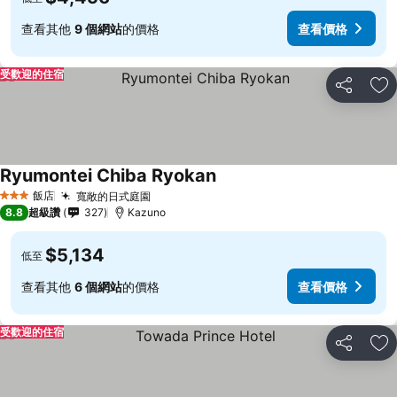
查看其他
9 個網站
的價格
查看價格
受歡迎的住宿
分享
加
Ryumontei Chiba Ryokan
查看價格
飯店
寬敞的日式庭園
查看價格
3 星級
8.8
超級讚
327
Kazuno
$5,134
低至
查看其他
6 個網站
的價格
查看價格
受歡迎的住宿
分享
加