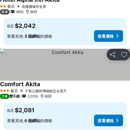
查看價格
飯店
高樓層城市全景
查看價格
2 星級
6.9
865
秋田
$2,042
低至
查看其他
3 個網站
的價格
查看價格
分享
加
Comfort Akita
查看價格
飯店
千秋公園與博物館近在咫尺
查看價格
3 星級
7.8
蠻不錯
2,055
秋田
$2,081
低至
查看其他
6 個網站
的價格
查看價格