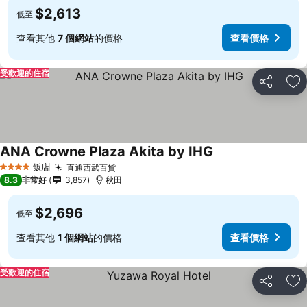
$2,613
低至
查看其他
7 個網站
的價格
查看價格
受歡迎的住宿
分享
加
ANA Crowne Plaza Akita by IHG
查看價格
飯店
直通西武百貨
查看價格
4 星級
8.3
非常好
3,857
秋田
$2,696
低至
查看其他
1 個網站
的價格
查看價格
受歡迎的住宿
分享
加