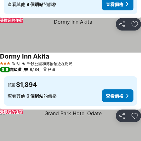
查看其他
8 個網站
的價格
查看價格
受歡迎的住宿
分享
加
Dormy Inn Akita
查看價格
飯店
千秋公園和博物館近在咫尺
查看價格
3 星級
8.6
超級讚
6,184
秋田
$1,894
低至
查看其他
6 個網站
的價格
查看價格
受歡迎的住宿
分享
加