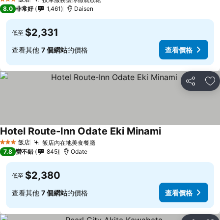
查看價格
3 星級
8.0
非常好
1,461
Daisen
$2,331
低至
查看其他
7 個網站
的價格
查看價格
分享
加
Hotel Route-Inn Odate Eki Minami
查看價格
飯店
飯店內在地美食餐廳
查看價格
3 星級
7.8
蠻不錯
845
Odate
$2,380
低至
查看其他
7 個網站
的價格
查看價格