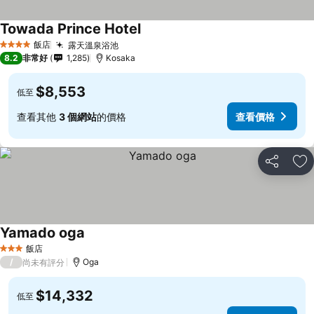
Towada Prince Hotel
查看價格
飯店
露天溫泉浴池
查看價格
4 星級
8.2
非常好
1,285
Kosaka
$8,553
低至
查看其他
3 個網站
的價格
查看價格
分享
加
Yamado oga
查看價格
飯店
3 星級
/
Oga
尚未有評分
$14,332
低至