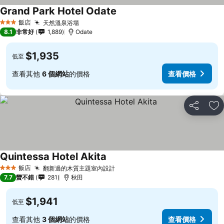
Grand Park Hotel Odate
查看價格
飯店
天然溫泉浴場
查看價格
3 星級
8.1
非常好
1,889
Odate
$1,935
低至
查看其他
6 個網站
的價格
查看價格
分享
加
Quintessa Hotel Akita
查看價格
飯店
翻新過的木質主題室內設計
查看價格
3 星級
7.7
蠻不錯
281
秋田
$1,941
低至
查看其他
3 個網站
的價格
查看價格