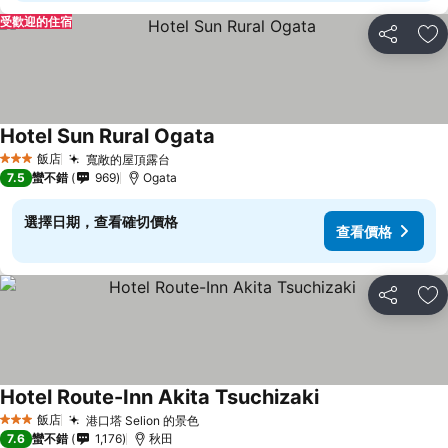
受歡迎的住宿
分享
加
Hotel Sun Rural Ogata
查看價格
飯店
寬敞的屋頂露台
查看價格
3 星級
7.5
蠻不錯
969
Ogata
選擇日期，查看確切價格
查看價格
分享
加
Hotel Route-Inn Akita Tsuchizaki
查看價格
飯店
港口塔 Selion 的景色
查看價格
3 星級
7.6
蠻不錯
1,176
秋田