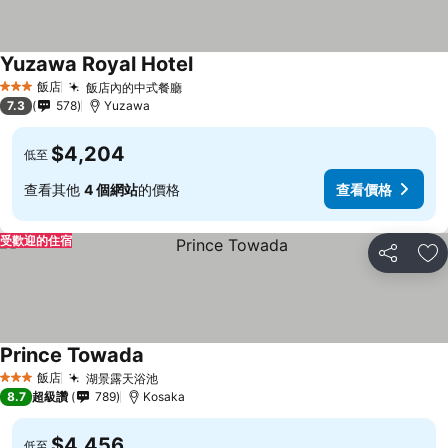
Yuzawa Royal Hotel
查看價格
飯店
飯店內的中式餐廳
查看價格
3 星級
7.3
578
Yuzawa
$4,204
低至
查看其他
4 個網站
的價格
查看價格
受歡迎的住宿
分享
加
Prince Towada
查看價格
飯店
湖景露天浴池
查看價格
3 星級
8.7
超級讚
789
Kosaka
$4,456
低至