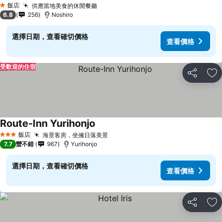
飯店
供應當地美食的休閒餐廳
查看價格
1 星級
6.8
256
Noshiro
選擇日期，查看確切價格
查看價格
受歡迎的住宿
分享
加
Route-Inn Yurihonjo
查看價格
飯店
海景客房，坐擁日落美景
查看價格
3 星級
7.7
蠻不錯
967
Yurihonjo
選擇日期，查看確切價格
查看價格
分享
加