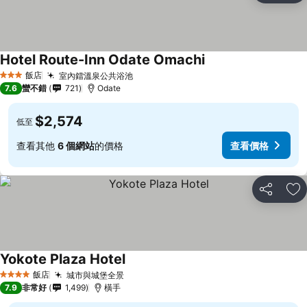
Hotel Route-Inn Odate Omachi
查看價格
飯店
室內鐳溫泉公共浴池
查看價格
3 星級
7.6
蠻不錯
721
Odate
$2,574
低至
查看其他
6 個網站
的價格
查看價格
分享
加
Yokote Plaza Hotel
查看價格
飯店
城市與城堡全景
查看價格
4 星級
7.9
非常好
1,499
橫手