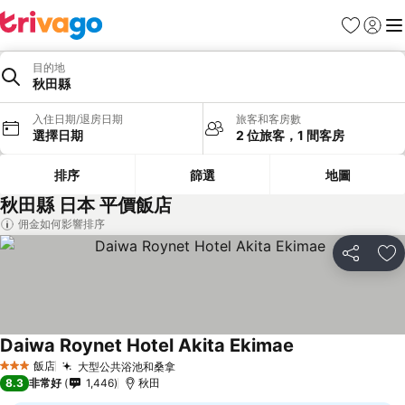
我的最愛
登入
選
目的地
秋田縣
入住日期/退房日期
旅客和客房數
選擇日期
2 位旅客，1 間客房
排序
篩選
地圖
秋田縣 日本 平價飯店
佣金如何影響排序
分享
加
Daiwa Roynet Hotel Akita Ekimae
查看價格
飯店
大型公共浴池和桑拿
查看價格
3 星級
8.3
非常好
1,446
秋田