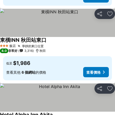
分享
加
東橫INN 秋田站東口
查看價格
飯店
寧靜的東口位置
查看價格
3 星級
8.0
非常好
3,316
秋田
$1,986
低至
查看其他
6 個網站
的價格
查看價格
分享
加
Hotel Alpha Inn Akita