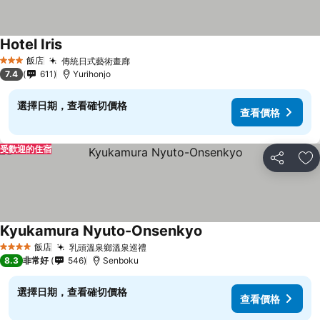
Hotel Iris
查看價格
飯店
傳統日式藝術畫廊
查看價格
3 星級
7.4
611
Yurihonjo
選擇日期，查看確切價格
查看價格
受歡迎的住宿
分享
加
Kyukamura Nyuto-Onsenkyo
查看價格
飯店
乳頭溫泉鄉溫泉巡禮
查看價格
4 星級
8.3
非常好
546
Senboku
選擇日期，查看確切價格
查看價格