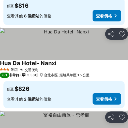
$816
低至
查看其他
8 個網站
的價格
查看價格
分享
加
Hua Da Hotel- Nanxi
飯店
交通便利
3 星級
8.1
非常好
3,381
台北市區, 距離萬華區 1.5 公里
$826
低至
查看其他
2 個網站
的價格
查看價格
分享
加