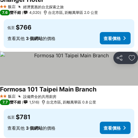
飯店
經濟實惠的台北探索之旅
2 星級
7.6
蠻不錯
4,020
台北市區, 距離萬華區 2.0 公里
$766
低至
查看其他
3 個網站
的價格
查看價格
分享
加
Formosa 101 Taipei Main Branch
飯店
設備齊全的共用廚房
2 星級
7.7
蠻不錯
1,516
台北市區, 距離萬華區 0.8 公里
$781
低至
查看其他
3 個網站
的價格
查看價格