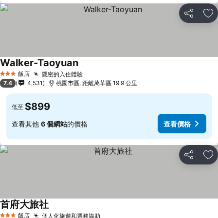
分享
加
Walker-Taoyuan
飯店
隱密的入住體驗
3 星級
7.4
4,531
桃園市區, 距離萬華區 19.9 公里
$899
低至
查看其他
6 個網站
的價格
查看價格
分享
加
首府大旅社
飯店
個人化旅遊和票務協助