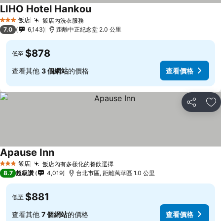
LIHO Hotel Hankou
飯店
飯店內洗衣服務
3 星級
7.0
6,143
距離中正紀念堂 2.0 公里
$878
低至
查看其他
3 個網站
的價格
查看價格
分享
加
Apause Inn
飯店
飯店內有多樣化的餐飲選擇
3 星級
8.7
超級讚
4,019
台北市區, 距離萬華區 1.0 公里
$881
低至
查看其他
7 個網站
的價格
查看價格