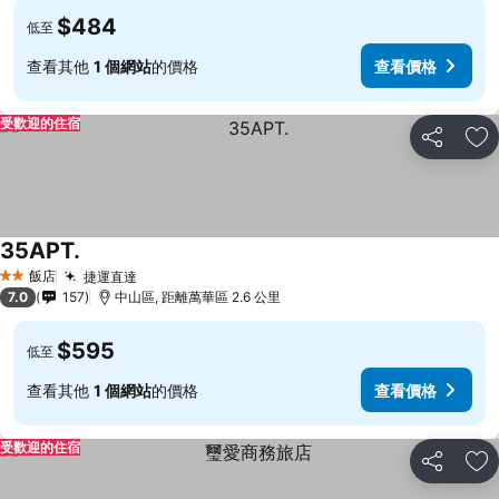
$484
低至
查看其他
1 個網站
的價格
查看價格
受歡迎的住宿
分享
加
35APT.
飯店
捷運直達
2 星級
7.0
157
中山區, 距離萬華區 2.6 公里
$595
低至
查看其他
1 個網站
的價格
查看價格
受歡迎的住宿
分享
加