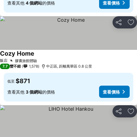
查看其他
4 個網站
的價格
查看價格
分享
加
Cozy Home
飯店
膠囊旅館體驗
7.7
蠻不錯
1,578
中正區, 距離萬華區 0.8 公里
$871
低至
查看其他
3 個網站
的價格
查看價格
分享
加