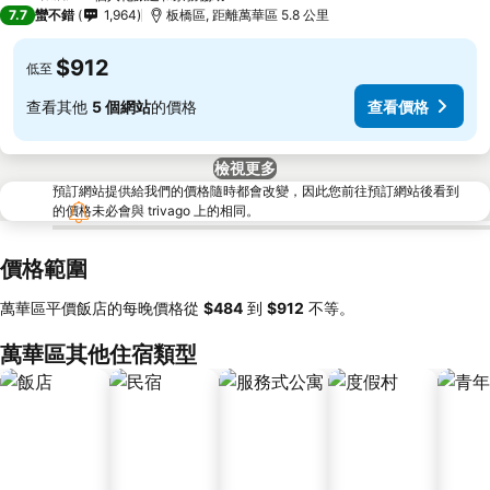
3 星級
7.7
蠻不錯
1,964
板橋區, 距離萬華區 5.8 公里
$912
低至
查看其他
5 個網站
的價格
查看價格
檢視更多
預訂網站提供給我們的價格隨時都會改變，因此您前往預訂網站後看到
的價格未必會與 trivago 上的相同。
價格範圍
萬華區平價飯店的每晚價格從
‎$484
到
‎$912
不等。
萬華區其他住宿類型