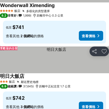
Wonderwall Ximending
飯店
多樣化的房型選擇
5 星級
8.2
非常好
1,999
距離市中心 0.3 公里
$741
低至
查看其他
2 個網站
的價格
查看價格
受歡迎的住宿
分享
加
明日大飯店
飯店
鄰近歷史地標
3 星級
8.9
超級讚
37,645
距離中正紀念堂 1.7 公里
$742
低至
查看其他
3 個網站
的價格
查看價格