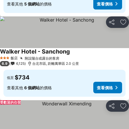
查看其他
5 個網站
的價格
查看價格
分享
加
Walker Hotel - Sanchong
飯店
附設陽台或露台的客房
3 星級
6.9
6,125
台北市區, 距離萬華區 2.0 公里
$734
低至
查看其他
6 個網站
的價格
查看價格
受歡迎的住宿
分享
加