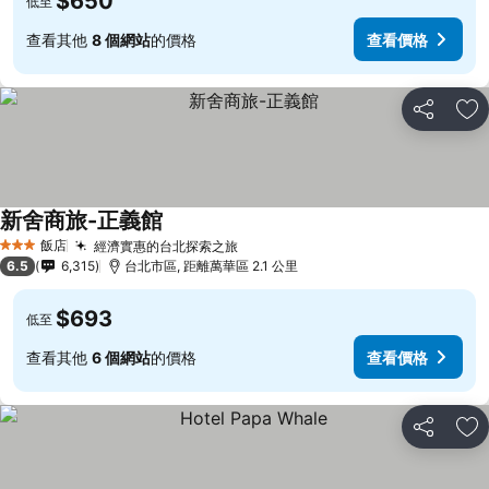
$650
低至
查看其他
8 個網站
的價格
查看價格
分享
加
新舍商旅-正義館
飯店
經濟實惠的台北探索之旅
3 星級
6.5
6,315
台北市區, 距離萬華區 2.1 公里
$693
低至
查看其他
6 個網站
的價格
查看價格
分享
加