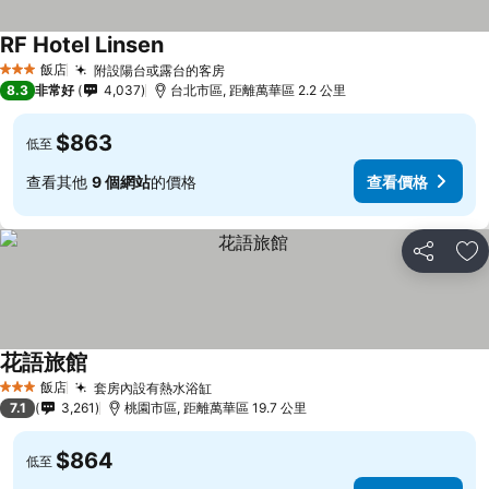
RF Hotel Linsen
飯店
附設陽台或露台的客房
3 星級
8.3
非常好
4,037
台北市區, 距離萬華區 2.2 公里
$863
低至
查看其他
9 個網站
的價格
查看價格
分享
加
花語旅館
飯店
套房內設有熱水浴缸
3 星級
7.1
3,261
桃園市區, 距離萬華區 19.7 公里
$864
低至