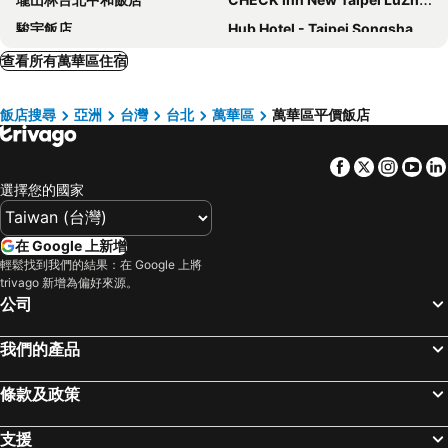
駿宇飯店
Hub Hotel - Taipei Songshan Airport
The Grand Hotel
福容大飯店 - 台北二館
查看所有萬華區住宿
德立莊酒店
璽愛商務旅店
飯店搜尋
亞洲
台灣
台北
萬華區
萬華區平價飯店
Xi Ke Hotel - Sanchong Branch
Miramar Garden Taipei
富裕自由商旅 - 忠孝館
柯達大飯店台北一店
Facebook
Twitter
Insta
Yo
FX Hotel Taipei Nanjing East Road Branch
福容大飯店淡水漁人碼頭
選擇您的國家
Hotel Fun - Linsen
Yidear Hotel
麗京棧酒店
CHIENTAN Youth Hotel
在 Google 上新增
台北天成大飯店
Mayer Inn
輕鬆找到我們的結果：在 Google 上將
trivago 新增為偏好來源。
HiONE Holiday Hotel Taipei
Via Hotel Breeze
公司
Forte Hotel Xizhi
Beauty Hotels Taipei - Hotel Bchic
我們的產品
Finders Hotel
梅樓商務驛站
首都大飯店 - 松山館
Brother Hotel
條款及政策
Honest & Warm Hotel
Formosa 101 Taipei Main Branch
Hotel Gracery Taipei
台北西門窩
支援