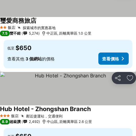
璽愛商務旅店
飯店
探索城市的實惠基地
2 星級
7.5
蠻不錯
5,274
中正區, 距離萬華區 1.0 公里
$650
低至
查看其他
3 個網站
的價格
查看價格
分享
加
Hub Hotel - Zhongshan Branch
飯店
鄰近捷運站，交通便利
3 星級
8.9
超級讚
2,492
中山區, 距離萬華區 2.6 公里