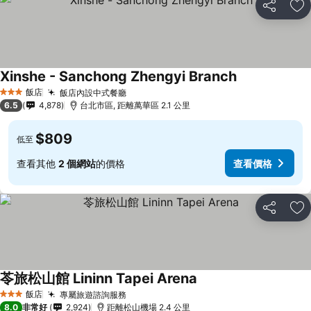
分享
加
Xinshe - Sanchong Zhengyi Branch
飯店
飯店內設中式餐廳
3 星級
6.5
4,878
台北市區, 距離萬華區 2.1 公里
$809
低至
查看其他
2 個網站
的價格
查看價格
分享
加
苓旅松山館 Lininn Tapei Arena
飯店
專屬旅遊諮詢服務
3 星級
8.0
非常好
2,924
距離松山機場 2.4 公里