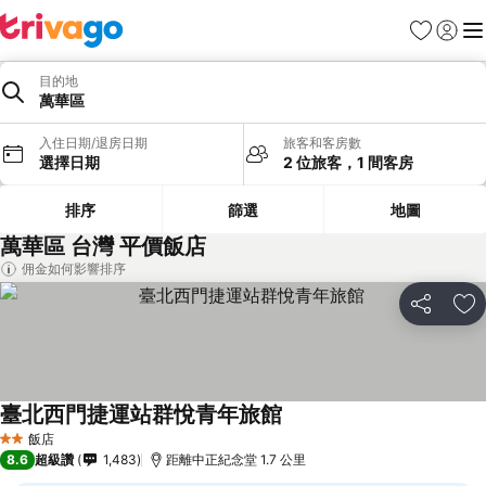
我的最愛
登入
選
目的地
萬華區
入住日期/退房日期
旅客和客房數
選擇日期
2 位旅客，1 間客房
排序
篩選
地圖
萬華區 台灣 平價飯店
佣金如何影響排序
分享
加
臺北西門捷運站群悅青年旅館
飯店
2 星級
8.6
超級讚
1,483
距離中正紀念堂 1.7 公里