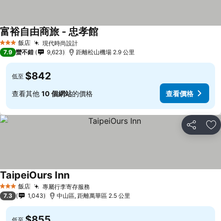
富裕自由商旅 - 忠孝館
飯店
現代時尚設計
3 星級
7.9
蠻不錯
9,623
距離松山機場 2.9 公里
$842
低至
查看其他
10 個網站
的價格
查看價格
分享
加
TaipeiOurs Inn
飯店
專屬行李寄存服務
3 星級
7.3
1,043
中山區, 距離萬華區 2.5 公里
$855
低至