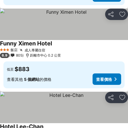
分享
加
Funny Ximen Hotel
飯店
成人專屬住宿
3 星級
6.9
805
距離市中心 0.2 公里
$883
低至
查看其他
5 個網站
的價格
查看價格
分享
加
Hotel Lee-Chan