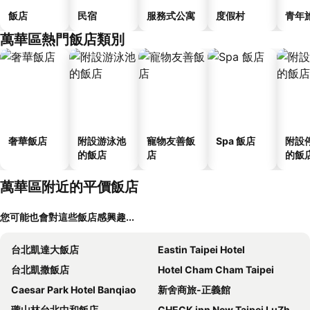
飯店
民宿
服務式公寓
度假村
青年
萬華區熱門飯店類別
奢華飯店
附設游泳池
寵物友善飯
Spa 飯店
附設
的飯店
店
的飯
萬華區附近的平價飯店
您可能也會對這些飯店感興趣...
台北凱達大飯店
Eastin Taipei Hotel
台北凱撒飯店
Hotel Cham Cham Taipei
Caesar Park Hotel Banqiao
新舍商旅-正義館
瓏山林台北中和飯店
CHECK inn New Taipei LuZhou