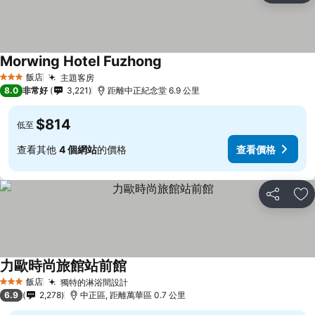
Morwing Hotel Fuzhong
飯店
主題客房
3 星級
8.0
非常好
3,221
距離中正紀念堂 6.9 公里
$814
低至
查看其他
4 個網站
的價格
查看價格
分享
加
力歐時尚旅館站前館
飯店
獨特的淋浴間設計
3 星級
6.9
2,278
中正區, 距離萬華區 0.7 公里