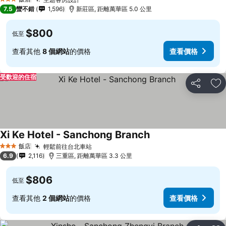
3 星級
7.5
蠻不錯
1,596
新莊區, 距離萬華區 5.0 公里
$800
低至
查看其他
8 個網站
的價格
查看價格
受歡迎的住宿
分享
加
Xi Ke Hotel - Sanchong Branch
飯店
輕鬆前往台北車站
3 星級
6.9
2,116
三重區, 距離萬華區 3.3 公里
$806
低至
查看其他
2 個網站
的價格
查看價格