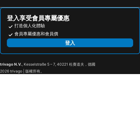
成旅晶贊飯店‧台北蘆洲
Just Palace
馥都商務飯店
Walker Hotel - Sanchong
登入享受會員專屬優惠
苓旅松山館 Lininn Tapei Arena
承億文旅淡水吹風
打造個人化體驗
台北花園大酒店
台北福華大飯店
會員專屬優惠和會員價
漁人碼頭休閒旅館
Morwing Hotel - Ocean
登入
福格大飯店
Life Hotel
Colormix Hotel & Hostel
Han She Hotel
trivago N.V.
, Kesselstraße 5 – 7, 40221 杜賽道夫，德國
愛客發商旅 - 西門町昆明館
Yizhuwenlukunmingguan
2026 trivago | 版權所有。
Jacky's House Ximen
台北夜光商旅
King Shi
Cho Hotel 3
金帥商旅
Mei Lodge
Riguanglejuximenguan Fun Stay Inn Ximen
Hotel 6 - Wannien
台北愛客發商務旅館-萬年館
町．記憶旅店
Chengduyiyiyishanglu
E-House Xining Branch
東第旅店 - 臺北
E-House 155