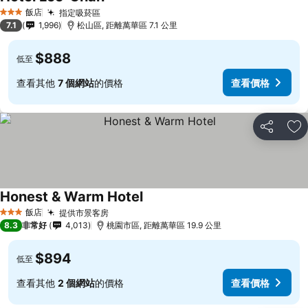
飯店
指定吸菸區
3 星級
7.1
1,996
松山區, 距離萬華區 7.1 公里
$888
低至
查看其他
7 個網站
的價格
查看價格
分享
加
Honest & Warm Hotel
飯店
提供市景客房
3 星級
8.3
非常好
4,013
桃園市區, 距離萬華區 19.9 公里
$894
低至
查看其他
2 個網站
的價格
查看價格