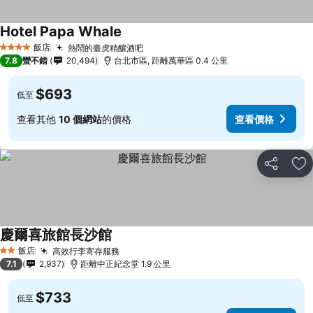
Hotel Papa Whale
飯店
熱鬧的臺虎精釀酒吧
4 星級
7.8
蠻不錯
20,494
台北市區, 距離萬華區 0.4 公里
$693
低至
查看其他
10 個網站
的價格
查看價格
分享
加
慶爾喜旅館長沙館
飯店
高效行李寄存服務
2 星級
7.1
2,937
距離中正紀念堂 1.9 公里
$733
低至