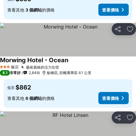
查看其他
3 個網站
的價格
查看價格
分享
加
Morwing Hotel - Ocean
飯店
藝術風格的活力住宿
3 星級
8.1
非常好
2,849
板橋區, 距離萬華區 6.1 公里
$862
低至
查看其他
6 個網站
的價格
查看價格
分享
加