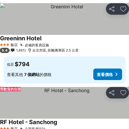
分享
加
Greeninn Hotel
飯店
必備的客房設施
3 星級
6.4
1,461
台北市區, 距離萬華區 2.5 公里
$794
低至
查看其他
7 個網站
的價格
查看價格
受歡迎的住宿
分享
加
RF Hotel - Sanchong
飯店
主題客房設計