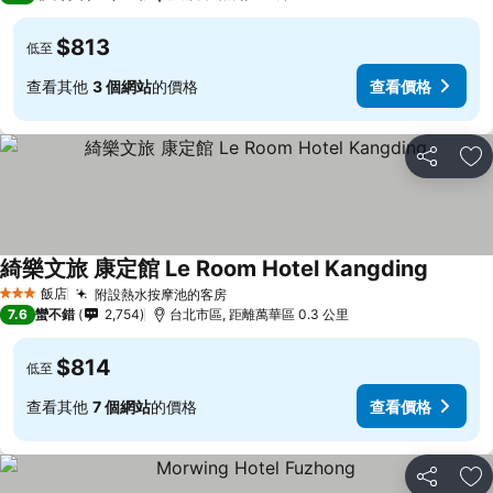
$813
低至
查看其他
3 個網站
的價格
查看價格
分享
加
綺樂文旅 康定館 Le Room Hotel Kangding
飯店
附設熱水按摩池的客房
3 星級
7.6
蠻不錯
2,754
台北市區, 距離萬華區 0.3 公里
$814
低至
查看其他
7 個網站
的價格
查看價格
分享
加