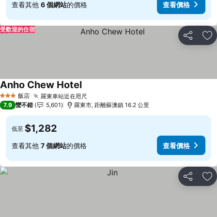
查看其他
6 個網站
的價格
查看價格
受歡迎的住宿
分享
加
Anho Chew Hotel
查看價格
飯店
羅東車站近在咫尺
查看價格
3 星級
7.9
蠻不錯
5,601
羅東市, 距離蘇澳鎮 16.2 公里
$1,282
低至
查看其他
7 個網站
的價格
查看價格
分享
加