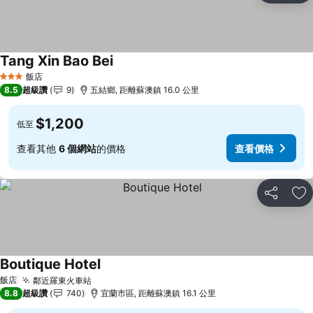
Tang Xin Bao Bei
查看價格
飯店
3 星級
8.5
超級讚
9
五結鄉, 距離蘇澳鎮 16.0 公里
$1,200
低至
查看其他
6 個網站
的價格
查看價格
分享
加
Boutique Hotel
查看價格
飯店
鄰近羅東火車站
查看價格
8.8
超級讚
740
宜蘭市區, 距離蘇澳鎮 16.1 公里