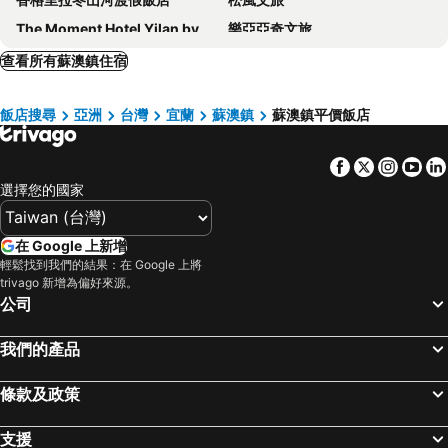
The Moment Hotel Yilan by Lakeshore
樂亞亞奇文旅
幸福星空旅店
Boutique Hotel
查看所有蘇澳鎮住宿
CHECK inn Yilan LuoDong
East Commercial Affairs Hotel
飯店搜尋
亞洲
台灣
宜蘭
蘇澳鎮
蘇澳鎮平價飯店
Hive Hotel
Jia-Jia Business Hotel
Jin Hua Hotel
金城客棧
Facebook
Twitter
Insta
Yo
天河行旅
川岸空中villa
選擇您的國家
Gui Zu Hotel
E E Home
Kapok Hotel & Resorts
Michi Hotel - Luodong
在 Google 上新增
Loherb Bed And Breakfast
Kids Fun Hotel
輕鬆找到我們的結果：在 Google 上將
trivago 新增為偏好來源。
Brighthouse
老車的家親子民宿
公司
Air Travel inn
CHIILIH HOTEL- Su ao
我們的產品
Bellis
綠舞國際觀光飯店
Cuncyue Hot Spring Resort
My House Hotel
條款及政策
Yilan Happiness Inn
CHECK inn MAGI Kids
Long Cherng Hotel
綠野仙蹤民宿
支援