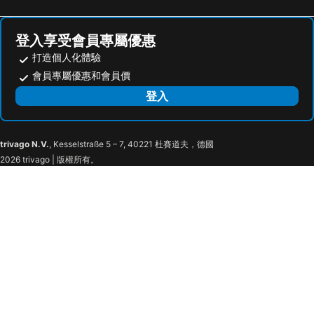
Lo Hong ka Countryside House
蘇澳大飯店
Luodong Night Market - Micha
Sea Forest Homestay
登入享受會員專屬優惠
The Glory Hotel
Dream B&B
打造個人化體驗
Ye-Bo Mei Hua Lu
國城飯店 (宜蘭縣)
會員專屬優惠和會員價
幼獅大飯店
Elan-Motel
登入
Photofun
幸福星空時尚旅館
Jinhua Cold Spring Hotel
Suao Hotel
trivago N.V.
, Kesselstraße 5 – 7, 40221 杜賽道夫，德國
Ting Shuan B B&B
Brand-minded station
2026 trivago | 版權所有。
Jhu Ji Hostel
C'est Mignon
安緹利亞家庭旅館
Gu Yi B&b
Meiman Xiaowo
Xiang Feng B & B
May的家民宿
Wo Club Hall
Rainbow Garden B&B
Static Stack House
Ecology River
Together House
Fossa Long Breakfast
Dancing Butterfly Inn