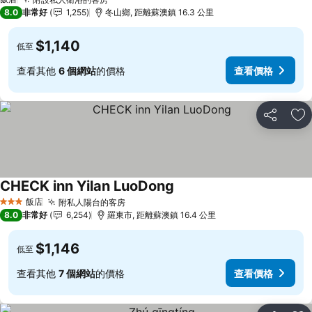
查看價格
8.0
非常好
1,255
冬山鄉, 距離蘇澳鎮 16.3 公里
$1,140
低至
查看其他
6 個網站
的價格
查看價格
分享
加
CHECK inn Yilan LuoDong
查看價格
飯店
附私人陽台的客房
查看價格
3 星級
8.0
非常好
6,254
羅東市, 距離蘇澳鎮 16.4 公里
$1,146
低至
查看其他
7 個網站
的價格
查看價格