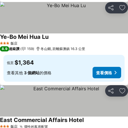
分享
加
Ye-Bo Mei Hua Lu
查看價格
飯店
3 星級
8.9
超級讚
159
冬山鄉, 距離蘇澳鎮 16.3 公里
$1,364
低至
查看其他
3 個網站
的價格
查看價格
分享
加
East Commercial Affairs Hotel
查看價格
飯店
彈性的客房配置
查看價格