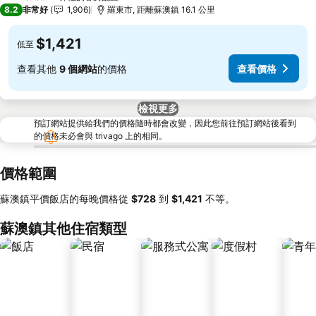
3 星級
8.2
非常好
1,906
羅東市, 距離蘇澳鎮 16.1 公里
$1,421
低至
查看其他
9 個網站
的價格
查看價格
檢視更多
預訂網站提供給我們的價格隨時都會改變，因此您前往預訂網站後看到
的價格未必會與 trivago 上的相同。
價格範圍
蘇澳鎮平價飯店的每晚價格從
‎$728
到
‎$1,421
不等。
蘇澳鎮其他住宿類型