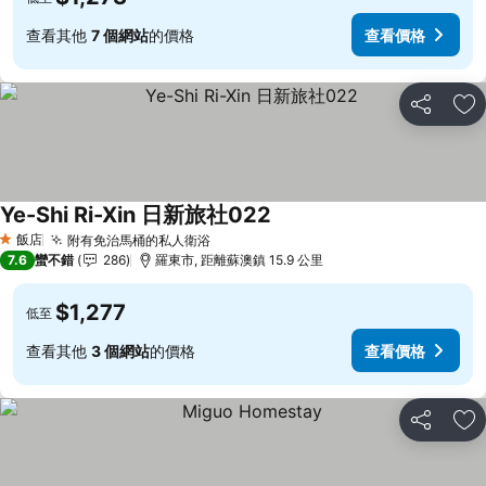
查看其他
7 個網站
的價格
查看價格
分享
加
Ye-Shi Ri-Xin 日新旅社022
查看價格
飯店
附有免治馬桶的私人衛浴
查看價格
1 星級
7.6
蠻不錯
286
羅東市, 距離蘇澳鎮 15.9 公里
$1,277
低至
查看其他
3 個網站
的價格
查看價格
分享
加