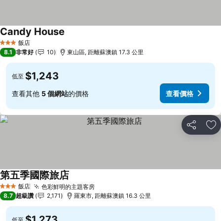
Candy House
查看價格
飯店
3 星級
8.1
非常好
10
東山區, 距離蘇澳鎮 17.3 公里
$1,243
低至
查看其他
5 個網站
的價格
查看價格
分享
加
第五季國際旅店
查看價格
飯店
色彩鮮明的主題客房
查看價格
3 星級
8.7
超級讚
2,171
羅東市, 距離蘇澳鎮 16.3 公里
$1,273
低至