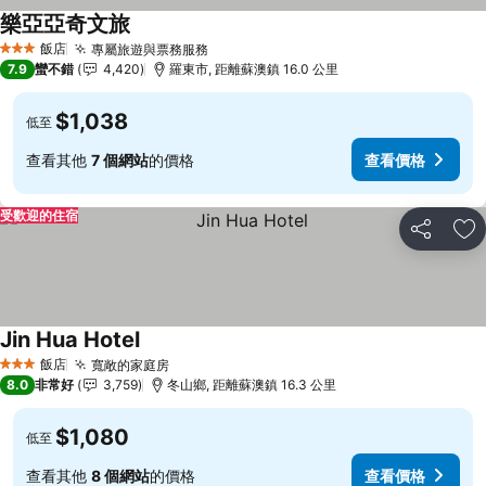
樂亞亞奇文旅
查看價格
飯店
專屬旅遊與票務服務
查看價格
3 星級
7.9
蠻不錯
4,420
羅東市, 距離蘇澳鎮 16.0 公里
$1,038
低至
查看其他
7 個網站
的價格
查看價格
受歡迎的住宿
分享
加
Jin Hua Hotel
查看價格
飯店
寬敞的家庭房
查看價格
3 星級
8.0
非常好
3,759
冬山鄉, 距離蘇澳鎮 16.3 公里
$1,080
低至
查看其他
8 個網站
的價格
查看價格