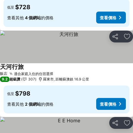
$728
低至
查看其他
4 個網站
的價格
查看價格
分享
加
天河行旅
查看價格
飯店
適合家庭入住的住宿選擇
查看價格
9.2
超級讚
307
羅東市, 距離蘇澳鎮 16.9 公里
$798
低至
查看其他
2 個網站
的價格
查看價格
分享
加