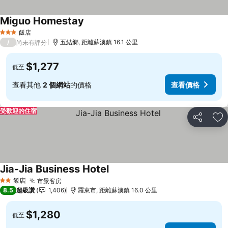
Miguo Homestay
查看價格
飯店
3 星級
/
五結鄉, 距離蘇澳鎮 16.1 公里
尚未有評分
$1,277
低至
查看其他
2 個網站
的價格
查看價格
受歡迎的住宿
分享
加
Jia-Jia Business Hotel
查看價格
飯店
市景客房
查看價格
2 星級
8.5
超級讚
1,406
羅東市, 距離蘇澳鎮 16.0 公里
$1,280
低至