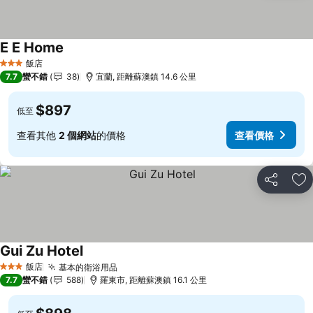
E E Home
查看價格
飯店
3 星級
7.7
蠻不錯
38
宜蘭, 距離蘇澳鎮 14.6 公里
$897
低至
查看其他
2 個網站
的價格
查看價格
分享
加
Gui Zu Hotel
查看價格
飯店
基本的衛浴用品
查看價格
3 星級
7.7
蠻不錯
588
羅東市, 距離蘇澳鎮 16.1 公里