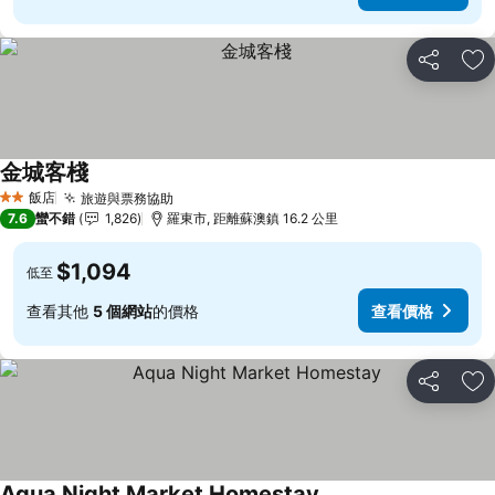
分享
加
金城客棧
查看價格
飯店
旅遊與票務協助
查看價格
2 星級
7.6
蠻不錯
1,826
羅東市, 距離蘇澳鎮 16.2 公里
$1,094
低至
查看其他
5 個網站
的價格
查看價格
分享
加
Aqua Night Market Homestay