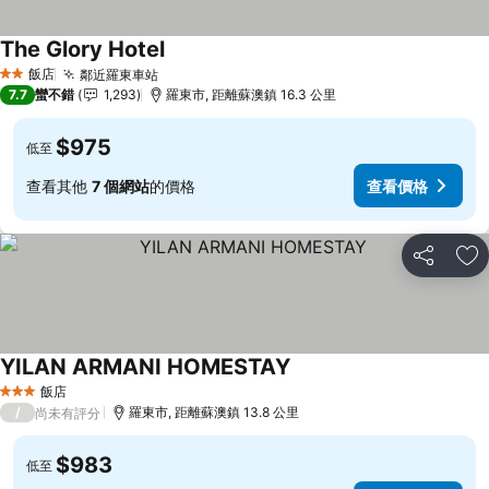
The Glory Hotel
查看價格
飯店
鄰近羅東車站
查看價格
2 星級
7.7
蠻不錯
1,293
羅東市, 距離蘇澳鎮 16.3 公里
$975
低至
查看其他
7 個網站
的價格
查看價格
分享
加
YILAN ARMANI HOMESTAY
查看價格
飯店
3 星級
/
羅東市, 距離蘇澳鎮 13.8 公里
尚未有評分
$983
低至