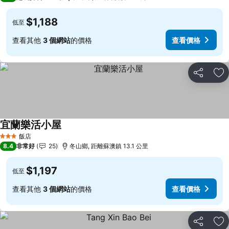
$1,188
低至
查看其他
3 個網站
的價格
查看價格
分享
加
宜蘭樂活小屋
查看價格
飯店
3 星級
8.4
非常好
25
冬山鄉, 距離蘇澳鎮 13.1 公里
$1,197
低至
查看其他
3 個網站
的價格
查看價格
分享
加