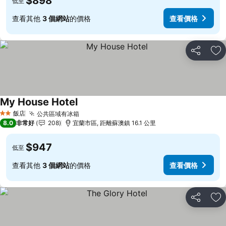
$898
低至
查看其他
3 個網站
的價格
查看價格
分享
加
My House Hotel
查看價格
飯店
公共區域有冰箱
查看價格
2 星級
8.0
非常好
208
宜蘭市區, 距離蘇澳鎮 16.1 公里
$947
低至
查看其他
3 個網站
的價格
查看價格
分享
加