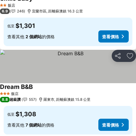
查看價格
飯店
2 星級
6.9
246
宜蘭市區, 距離蘇澳鎮 16.3 公里
$1,301
低至
查看其他
2 個網站
的價格
查看價格
分享
加
Dream B&B
查看價格
飯店
3 星級
8.8
超級讚
557
羅東市, 距離蘇澳鎮 15.8 公里
$1,308
低至
查看其他
7 個網站
的價格
查看價格