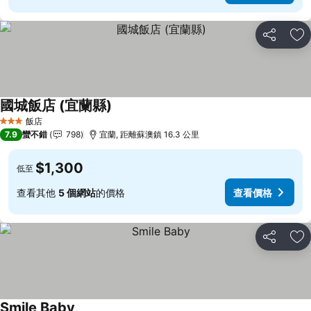
分享
加
國城飯店 (宜蘭縣)
查看價格
飯店
3 星級
7.9
蠻不錯
798
宜蘭, 距離蘇澳鎮 16.3 公里
$1,300
低至
查看其他
5 個網站
的價格
查看價格
分享
加
Smile Baby