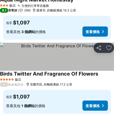
查看價格
飯店
方便的行李寄存服務
查看價格
3 星級
8.1
非常好
296
羅東市, 距離蘇澳鎮 16.3 公里
$1,097
低至
查看其他
3 個網站
的價格
查看價格
分享
加
Birds Twitter And Fragrance Of Flowers
查看價
飯店
5 星級
/
宜蘭市區, 距離蘇澳鎮 17.2 公里
尚未有評分
$1,097
低至
查看其他
1 個網站
的價格
查看價格