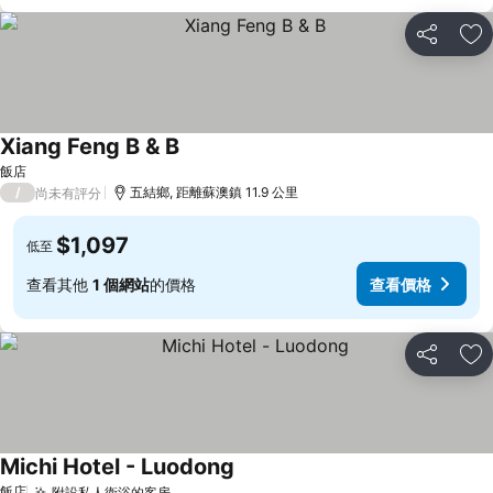
分享
加
Xiang Feng B & B
查看價格
飯店
/
五結鄉, 距離蘇澳鎮 11.9 公里
尚未有評分
$1,097
低至
查看其他
1 個網站
的價格
查看價格
分享
加
Michi Hotel - Luodong
查看價格
飯店
附設私人衛浴的客房