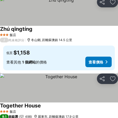
分享
加
Zhú qīngtíng
查看價格
飯店
3 星級
/
冬山鄉, 距離蘇澳鎮 14.5 公里
尚未有評分
$1,158
低至
查看其他
1 個網站
的價格
查看價格
分享
加
Together House
查看價格
飯店
3 星級
9.1
超級讚
498
羅東市, 距離蘇澳鎮 17.9 公里