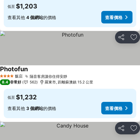
$1,203
低至
查看其他
4 個網站
的價格
查看價格
分享
加
Photofun
查看價格
飯店
隔音客房讓你住得安靜
查看價格
4 星級
8.4
非常好
562
羅東市, 距離蘇澳鎮 15.2 公里
$1,232
低至
查看其他
3 個網站
的價格
查看價格
分享
加