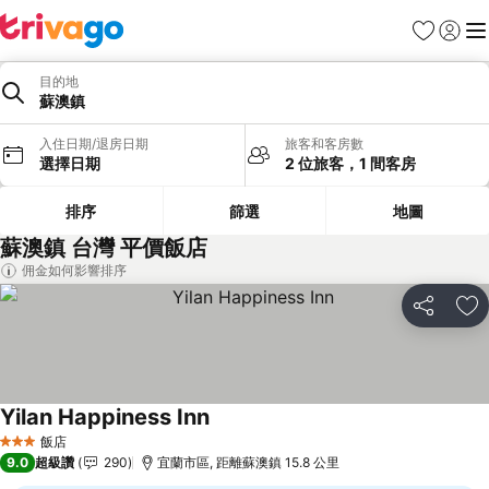
我的最愛
登入
選
目的地
蘇澳鎮
入住日期/退房日期
旅客和客房數
選擇日期
2 位旅客，1 間客房
排序
篩選
地圖
蘇澳鎮 台灣 平價飯店
佣金如何影響排序
分享
加
Yilan Happiness Inn
查看價格
飯店
3 星級
9.0
超級讚
290
宜蘭市區, 距離蘇澳鎮 15.8 公里