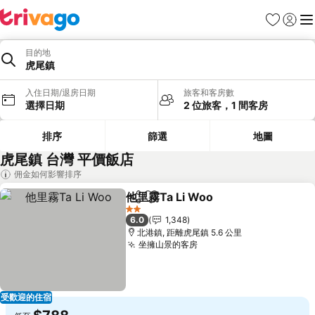
我的最愛
登入
選
目的地
虎尾鎮
入住日期/退房日期
旅客和客房數
選擇日期
2 位旅客，1 間客房
排序
篩選
地圖
虎尾鎮 台灣 平價飯店
佣金如何影響排序
他里霧Ta Li Woo
分享
加入我的最愛
查看價格
2 星級
6.0
1,348
北港鎮, 距離虎尾鎮 5.6 公里
坐擁山景的客房
查看價格
受歡迎的住宿