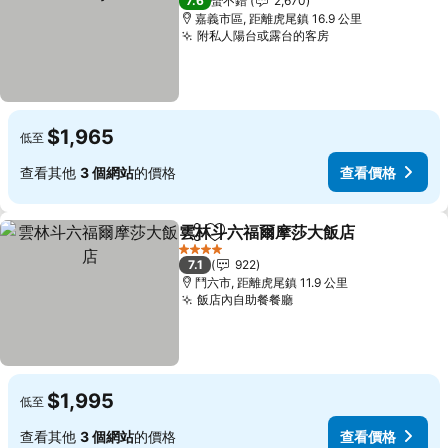
7.6
蠻不錯
2,670
嘉義市區, 距離虎尾鎮 16.9 公里
附私人陽台或露台的客房
查看價格
$1,965
低至
查看其他
3 個網站
的價格
查看價格
雲林斗六福爾摩莎大飯店
分享
加入我的最愛
查
4 星級
7.1
922
鬥六市, 距離虎尾鎮 11.9 公里
飯店內自助餐餐廳
查看價格
$1,995
低至
查看其他
3 個網站
的價格
查看價格