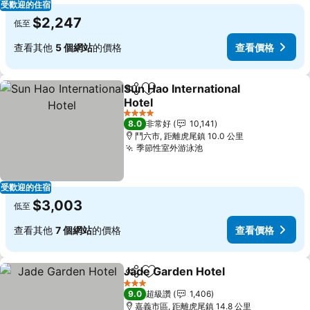
受歡迎的住宿
$2,247
低至
查看其他
5 個網站
的價格
查看價格
Sun Hao International
分享
加入我的最愛
Hotel
查看價格
4 星級
8.0
非常好
10,141
鬥六市, 距離虎尾鎮 10.0 公里
季節性室外游泳池
查看價格
受歡迎的住宿
$3,003
低至
查看其他
7 個網站
的價格
查看價格
Jade Garden Hotel
分享
加入我的最愛
查看價
3 星級
9.0
超級讚
1,406
嘉義市區, 距離虎尾鎮 14.8 公里