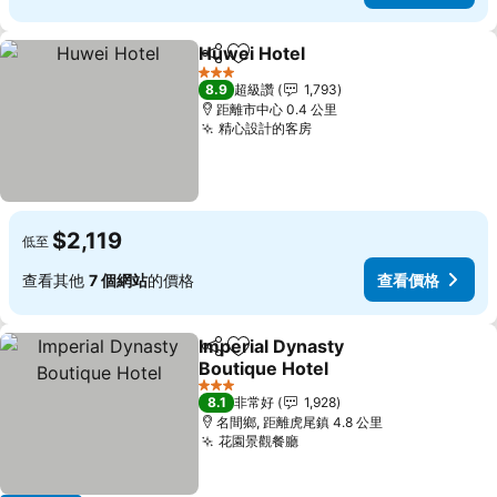
Huwei Hotel
分享
加入我的最愛
查看價格
3 星級
8.9
超級讚
1,793
距離市中心 0.4 公里
精心設計的客房
查看價格
$2,119
低至
查看其他
7 個網站
的價格
查看價格
Imperial Dynasty
分享
加入我的最愛
Boutique Hotel
查看價格
3 星級
8.1
非常好
1,928
名間鄉, 距離虎尾鎮 4.8 公里
花園景觀餐廳
查看價格