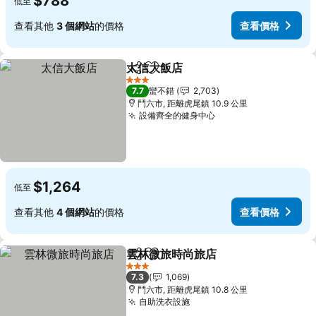
$788
低至
查看其他
3 個網站
的價格
查看價格
太信大飯店
分享
加入我的最愛
查看價格
3 星級
7.7
蠻不錯
2,703
鬥六市, 距離虎尾鎮 10.9 公里
設備齊全的健身中心
查看價格
$1,264
低至
查看其他
4 個網站
的價格
查看價格
雲林微旅時尚旅店
分享
加入我的最愛
查看價格
3 星級
7.3
1,069
鬥六市, 距離虎尾鎮 10.8 公里
自助洗衣設施
查看價格