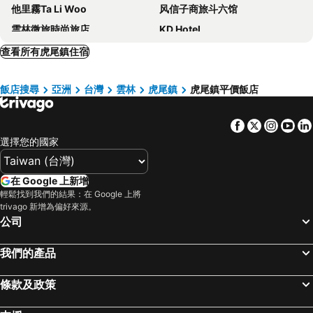
他里霧Ta Li Woo
风信子商旅斗六馆
雲林微旅時尚旅店
KD Hotel
Imperial Dynasty Boutique Hotel
Dengfeng Milan Business Hotel
查看所有虎尾鎮住宿
Metro Hotel
Beido Qixing
飯店搜尋
亞洲
台灣
雲林
虎尾鎮
虎尾鎮平價飯店
Huwei Hotel
Yunlin Commerce Ryokan
澐河民宿
Jade Garden Hotel
Facebook
Twitter
Insta
Yo
曖月商旅
Shiah Yih Hotel
選擇您的國家
Midu Business Hotel
Kumquat Township
Yundu Business
在 Google 上新增
輕鬆找到我們的結果：在 Google 上將
trivago 新增為偏好來源。
公司
我們的產品
條款及政策