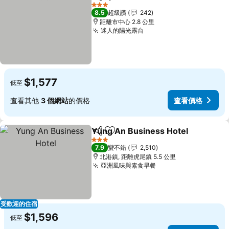
分享
加入我的最愛
查看價格
3 星級
8.5
超級讚
242
距離市中心 2.8 公里
迷人的陽光露台
查看價格
$1,577
低至
查看其他
3 個網站
的價格
查看價格
Yung An Business Hotel
分享
加入我的最愛
查
3 星級
7.9
蠻不錯
2,510
北港鎮, 距離虎尾鎮 5.5 公里
亞洲風味與素食早餐
查看價格
受歡迎的住宿
$1,596
低至