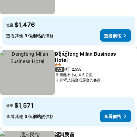
$1,476
低至
查看其他
3 個網站
的價格
查看價格
Dengfeng Milan Business
分享
加入我的最愛
Hotel
查看價格
2 星級
7.3
2,558
距離市中心 0.6 公里
附私人陽台或露台的客房
查看價格
$1,571
低至
查看其他
3 個網站
的價格
查看價格
澐河民宿