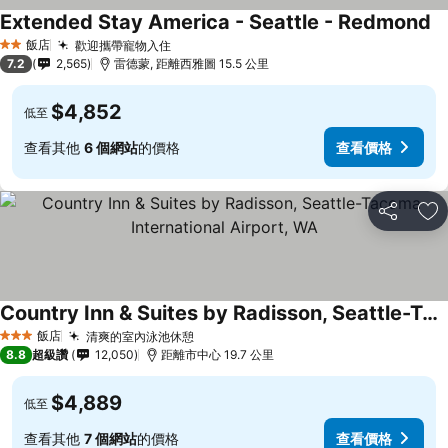
Extended Stay America - Seattle - Redmond
飯店
歡迎攜帶寵物入住
2 星級
7.2
2,565
雷德蒙, 距離西雅圖 15.5 公里
$4,852
低至
查看其他
6 個網站
的價格
查看價格
分享
加
Country Inn & Suites by Radisson, Seattle-Tacoma International Airport, WA
飯店
清爽的室內泳池休憩
3 星級
8.8
超級讚
12,050
距離市中心 19.7 公里
$4,889
低至
查看其他
7 個網站
的價格
查看價格