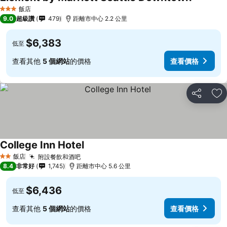
飯店
3 星級
9.0
超級讚
479
距離市中心 2.2 公里
$6,383
低至
查看其他
5 個網站
的價格
查看價格
分享
加
College Inn Hotel
飯店
附設餐飲和酒吧
2 星級
8.4
非常好
1,745
距離市中心 5.6 公里
$6,436
低至
查看其他
5 個網站
的價格
查看價格