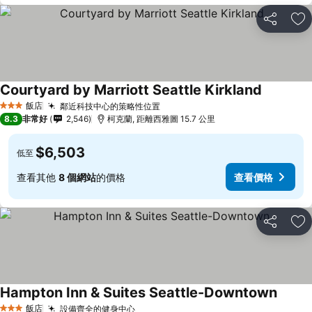
分享
加
Courtyard by Marriott Seattle Kirkland
飯店
鄰近科技中心的策略性位置
3 星級
8.3
非常好
2,546
柯克蘭, 距離西雅圖 15.7 公里
$6,503
低至
查看其他
8 個網站
的價格
查看價格
分享
加
Hampton Inn & Suites Seattle-Downtown
飯店
設備齊全的健身中心