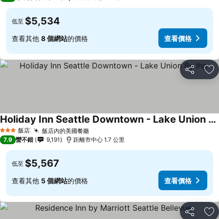
$5,534
低至
查看其他
8 個網站
的價格
查看價格
分享
加
Holiday Inn Seattle Downtown - Lake Union By Ihg
飯店
飯店內的美國餐廳
3 星級
7.9
蠻不錯
9,191
距離市中心 1.7 公里
$5,567
低至
查看其他
5 個網站
的價格
查看價格
分享
加