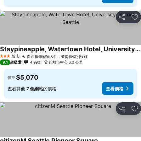
分享
加
Staypineapple, Watertown Hotel, University District Seattle
飯店
歡迎攜帶寵物入住，並提供特別設施
3 星級
9.1
超級讚
4,990
距離市中心 6.0 公里
$5,070
低至
查看其他
7 個網站
的價格
查看價格
分享
加
citizenM Seattle Pioneer Square