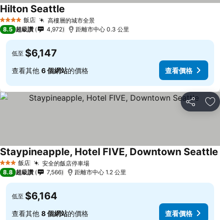
Hilton Seattle
飯店
高樓層的城市全景
4 星級
8.5
超級讚
4,972
距離市中心 0.3 公里
$6,147
低至
查看其他
6 個網站
的價格
查看價格
分享
加
Staypineapple, Hotel FIVE, Downtown Seattle
飯店
安全的飯店停車場
3 星級
8.8
超級讚
7,566
距離市中心 1.2 公里
$6,164
低至
查看其他
8 個網站
的價格
查看價格