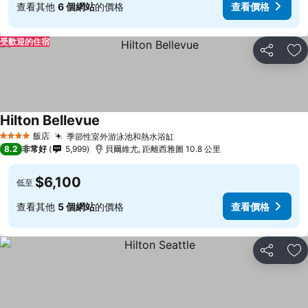
查看其他
6 個網站
的價格
查看價格
受歡迎的住宿
分享
加
Hilton Bellevue
飯店
季節性室外游泳池和熱水浴缸
4 星級
8.2
非常好
5,999
貝爾維尤, 距離西雅圖 10.8 公里
$6,100
低至
查看其他
5 個網站
的價格
查看價格
分享
加