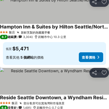
分享
加
Hampton Inn & Suites by Hilton Seattle/Northgate
飯店
新鮮烹製的熱騰騰早餐
3 星級
8.7
超級讚
3,304
距離市中心 10.3 公里
$5,471
低至
查看其他
5 個網站
的價格
查看價格
分享
加
Reside Seattle Downtown, a Wyndham Residence
飯店
部分客房可欣賞海灣和市場美景
4 星級
8.4
非常好
1,491
距離市中心 0.7 公里