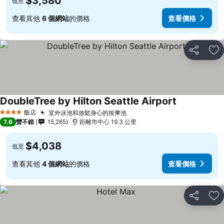
$3,580
低至
查看其他
6 個網站
的價格
查看價格
分享
加
DoubleTree by Hilton Seattle Airport
飯店
室外泳池和放鬆身心的按摩池
4 星級
7.6
蠻不錯
15,265
距離市中心 19.3 公里
$4,038
低至
查看其他
4 個網站
的價格
查看價格
分享
加