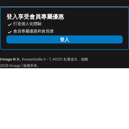
citizenM Seattle South Lake Union
MarQueen
Courtyard by Marriott Seattle Southcenter
Quality Inn SeaTac Airport-Seattle
登入享受會員專屬優惠
Belltown Inn
AC Hotel by Marriott Seattle Downtown
打造個人化體驗
The Westin Seattle
Residence Inn by Marriott Seattle University District
會員專屬優惠和會員價
The Charter Hotel Seattle, Curio Collection by Hilton
Hilton Motif Seattle
登入
Hotel Theodore Seattle Downtown, Tapestry by Hilton
The Sweet Suite in the North
W Seattle
Kimpton Hotel Vintage Seattle By Ihg
trivago N.V.
, Kesselstraße 5 – 7, 40221 杜賽道夫，德國
Fairmont Olympic Hotel
Renaissance Seattle Hotel
2026 trivago | 版權所有。
Hotel 1000, in The Unbound Collection by Hyatt
The Alexis Royal Sonesta Hotel Seattle
Four Seasons Seattle
Sheraton Grand Seattle
The State Hotel
citizenM Seattle Pioneer Square
Hotel Sorrento
Best Western Plus Pioneer Square
The Baroness
The Inn at Virginia Mason
Palihotel Seattle
Staypineapple, Hotel FIVE, Downtown Seattle
Seattle Airport Marriott
Mediterranean Inn