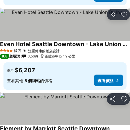
分享
加
Even Hotel Seattle Downtown - Lake Union By Ihg
飯店
注重健康的飯店設計
4 星級
8.8
超級讚
3,569
距離市中心 1.9 公里
$6,207
低至
查看其他
5 個網站
的價格
查看價格
分享
加
Element by Marriott Seattle Downtown