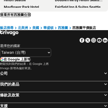
Mayflower Park Hotel
Fairfield Inn & Suites Seattle Downtown/Seattle Center
Comfort Suites Airport Tukwila Seattle
ilton Seattle Airport & Conference Center
查看所有西雅圖住宿
Residence Inn by Marriott Seattle Downtown/Convention Center
SureStay Hotel by Best Western SeaTac Airport North
飯店搜尋
北美洲
美國
華盛頓
西雅圖
西雅圖平價飯店
Hotel Max
Hyatt Place Seattle Downtown
Ramada by Wyndham Tukwila Southcenter
Radisson Hotel Seattle Airport
Facebook
Twitter
Insta
Yo
Holiday Inn Seattle Downtown - Lake Union By Ihg
Four Points by Sheraton Downtown Seattle Center
選擇您的國家
Red Roof Inn Seattle Airport - SEATAC
Days Inn by Wyndham Seatac Airport
Executive Hotel Pacific
Hampton Inn & Suites Seattle-Downtown
在 Google 上新增
Hyatt Regency Seattle
Warwick Seattle
輕鬆找到我們的結果：在 Google 上將
trivago 新增為偏好來源。
Hotel 116, A Coast Hotel Bellevue
Comfort Inn & Suites Sea-Tac Airport
公司
Hampton Inn & Suites Seattle-Airport/28th Ave
Grand Hyatt Seattle
我們的產品
Days Inn by Wyndham Seattle Aurora
Hilton Bellevue
Redmond Inn
The Paramount Hotel
條款及政策
Hyatt House Seattle Downtown
Hyatt House Seattle/Bellevue
Ramada by Wyndham SeaTac Airport
La Quinta Inn & Suites by Wyndham Seattle Sea-Tac Airport
支援