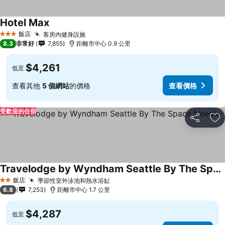
Hotel Max
飯店
客房內健身設施
3 星級
8.3
非常好
7,855
距離市中心 0.9 公里
$4,261
低至
查看其他
5 個網站
的價格
查看價格
受歡迎的住宿
分享
加
Travelodge by Wyndham Seattle By The Space Needle
飯店
季節性室外泳池和熱水浴缸
2 星級
6.8
7,253
距離市中心 1.7 公里
$4,287
低至