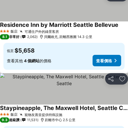
Residence Inn by Marriott Seattle Bellevue
飯店
可通往戶外的綠景客房
3 星級
8.1
非常好
2,062
貝爾維尤, 距離西雅圖 14.3 公里
$5,658
低至
查看其他
4 個網站
的價格
查看價格
分享
加
Staypineapple, The Maxwell Hotel, Seattle Center Seattle
飯店
寵物友善並提供特殊設施
3 星級
9.3
超級讚
11,531
距離市中心 2.5 公里