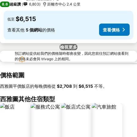
3 星級
8.6
超級讚
6,803
距離市中心 2.4 公里
$6,515
低至
查看其他
5 個網站
的價格
查看價格
檢視更多
預訂網站提供給我們的價格隨時都會改變，因此您前往預訂網站後看到
的價格未必會與 trivago 上的相同。
價格範圍
西雅圖平價飯店的每晚價格從
‎$2,708
到
‎$6,515
不等。
西雅圖其他住宿類型