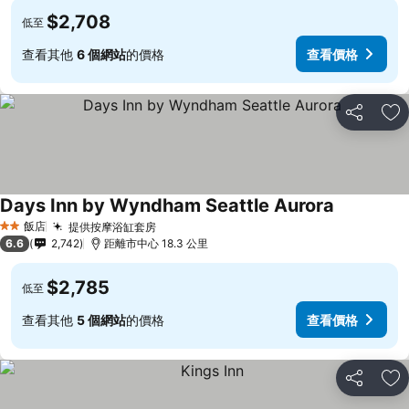
$2,708
低至
查看其他
6 個網站
的價格
查看價格
分享
加
Days Inn by Wyndham Seattle Aurora
飯店
提供按摩浴缸套房
2 星級
6.6
2,742
距離市中心 18.3 公里
$2,785
低至
查看其他
5 個網站
的價格
查看價格
分享
加