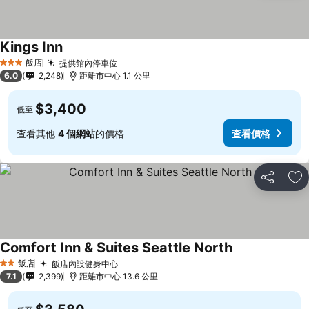
Kings Inn
飯店
提供館內停車位
3 星級
6.0
2,248
距離市中心 1.1 公里
$3,400
低至
查看其他
4 個網站
的價格
查看價格
分享
加
Comfort Inn & Suites Seattle North
飯店
飯店內設健身中心
2 星級
7.1
2,399
距離市中心 13.6 公里