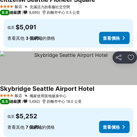
飯店
充滿活力的客廳社交空間
4 星級
8.8
超級讚
8,695
距離市中心 0.5 公里
$5,091
低至
查看其他
3 個網站
的價格
查看價格
分享
加
Skybridge Seattle Airport Hotel
飯店
獨家使用當地健身中心
4 星級
8.5
超級讚
5,692
距離市中心 18.0 公里
$5,252
低至
查看其他
7 個網站
的價格
查看價格