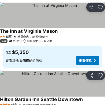
分享
加
The Inn at Virginia Mason
飯店
精選套房，獨特設施齊全
2 星級
7.4
2,828
距離市中心 0.6 公里
$5,350
低至
查看其他
6 個網站
的價格
查看價格
分享
加
Hilton Garden Inn Seattle Downtown
飯店
室內游泳池和放鬆熱水浴缸