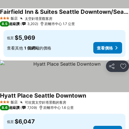
Fairfield Inn & Suites Seattle Downtown/Seattle Center
飯店
太空針塔景觀客房
3 星級
8.5
超級讚
3,202
距離市中心 1.7 公里
$5,969
低至
查看其他
1 個網站
的價格
查看價格
分享
加
Hyatt Place Seattle Downtown
飯店
可欣賞太空針塔景觀的客房
3 星級
8.6
超級讚
7,109
距離市中心 1.6 公里
$6,047
低至