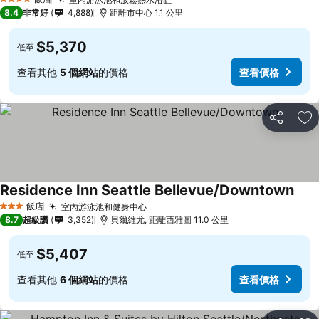
4 星級
8.4
非常好
4,888
距離市中心 1.1 公里
$5,370
低至
查看其他
5 個網站
的價格
查看價格
分享
加
Residence Inn Seattle Bellevue/Downtown
飯店
室內游泳池和健身中心
3 星級
8.7
超級讚
3,352
貝爾維尤, 距離西雅圖 11.0 公里
$5,407
低至
查看其他
6 個網站
的價格
查看價格