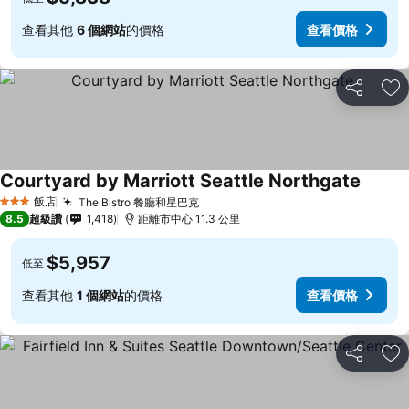
查看其他
6 個網站
的價格
查看價格
分享
加
Courtyard by Marriott Seattle Northgate
飯店
The Bistro 餐廳和星巴克
3 星級
8.5
超級讚
1,418
距離市中心 11.3 公里
$5,957
低至
查看其他
1 個網站
的價格
查看價格
分享
加