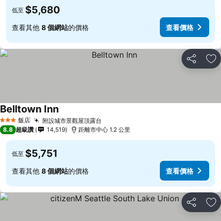
$5,680
低至
查看其他
8 個網站
的價格
查看價格
分享
加
Belltown Inn
飯店
附設城市景觀屋頂露台
3 星級
8.8
超級讚
14,519
距離市中心 1.2 公里
$5,751
低至
查看其他
8 個網站
的價格
查看價格
分享
加