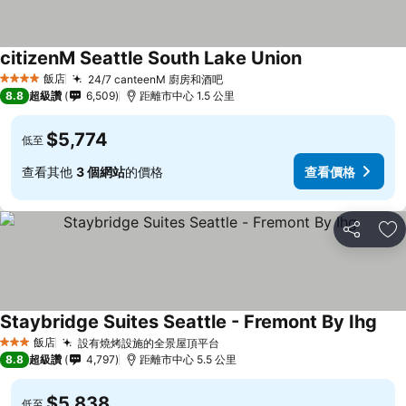
citizenM Seattle South Lake Union
飯店
24/7 canteenM 廚房和酒吧
4 星級
8.8
超級讚
6,509
距離市中心 1.5 公里
$5,774
低至
查看其他
3 個網站
的價格
查看價格
分享
加
Staybridge Suites Seattle - Fremont By Ihg
飯店
設有燒烤設施的全景屋頂平台
3 星級
8.8
超級讚
4,797
距離市中心 5.5 公里
$5,838
低至