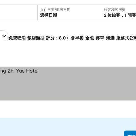
入住日期/退房日期
旅客和客房數
選擇日期
2 位旅客，1 間
免費取消
飯店類型
評分：8.0+
含早餐
全包
停車
海灘
服務式公