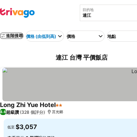
目的地
進階搜尋
價格 (由低到高)
價格
地點
連江 台灣 平價飯店
Long Zhi Yue Hotel
2 星級
超級讚
(328 個評分)
8.6
莒光鄉
$3,057
低至