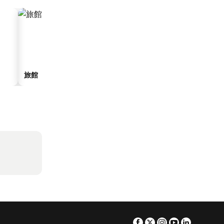
旅館
飯店式公寓
Facebook
Twitter
Instagram
Youtube
Linkedin