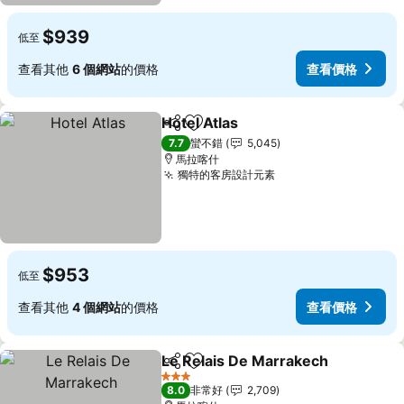
$939
低至
查看其他
6 個網站
的價格
查看價格
Hotel Atlas
分享
加入我的最愛
查看價格
7.7
蠻不錯
5,045
馬拉喀什
獨特的客房設計元素
查看價格
$953
低至
查看其他
4 個網站
的價格
查看價格
Le Relais De Marrakech
分享
加入我的最愛
查
3 星級
8.0
非常好
2,709