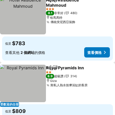
Hotel Residence
分享
加入我的最愛
Mahmoud
查看價格
3 星級
8.1
非常好
480
哈馬馬特
傳統突尼西亞裝飾
查看價格
$783
低至
查看其他
2 個網站
的價格
查看價格
Royal Pyramids Inn
分享
加入我的最愛
查看價
2 星級
8.9
超級讚
314
Giza
附私人熱水按摩浴缸的客房
查看價格
受歡迎的住宿
$809
低至