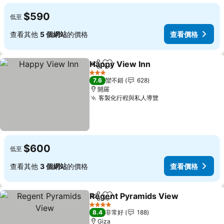
$590
低至
查看其他
5 個網站
的價格
查看價格
Happy View Inn
分享
加入我的最愛
查看價格
3 星級
7.6
蠻不錯
628
開羅
客製化行程與私人導覽
查看價格
$600
低至
查看其他
3 個網站
的價格
查看價格
Regent Pyramids View
分享
加入我的最愛
查
4 星級
8.4
非常好
188
Giza