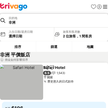
我的最愛
登入
選
目的地
非洲
入住日期/退房日期
旅客和客房數
選擇日期
2 位旅客，1 間客房
排序
篩選
地圖
非洲 平價飯店
佣金如何影響排序
Safari Hotel
分享
加入我的最愛
查看價格
6.5
1,543
開羅
歷史悠久的日式款待
查看價格