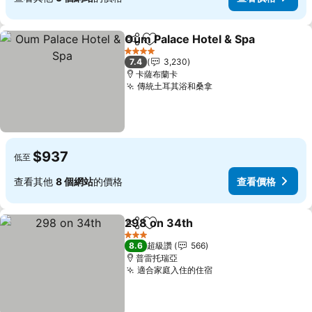
Oum Palace Hotel & Spa
分享
加入我的最愛
查
4 星級
7.4
3,230
卡薩布蘭卡
傳統土耳其浴和桑拿
查看價格
$937
低至
查看其他
8 個網站
的價格
查看價格
298 on 34th
分享
加入我的最愛
查看價格
3 星級
8.6
超級讚
566
普雷托瑞亞
適合家庭入住的住宿
查看價格