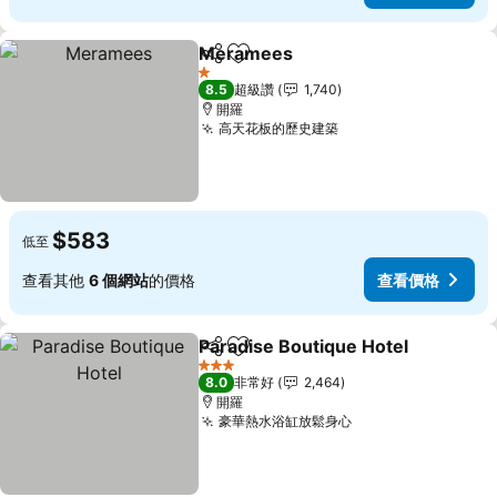
Meramees
分享
加入我的最愛
查看價格
1 星級
8.5
超級讚
1,740
開羅
高天花板的歷史建築
查看價格
$583
低至
查看其他
6 個網站
的價格
查看價格
Paradise Boutique Hotel
分享
加入我的最愛
查
3 星級
8.0
非常好
2,464
開羅
豪華熱水浴缸放鬆身心
查看價格