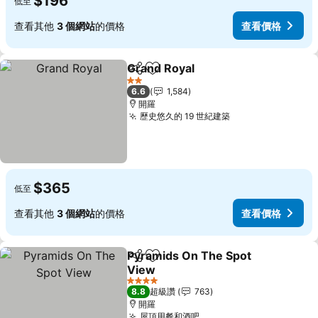
$196
低至
查看其他
3 個網站
的價格
查看價格
Grand Royal
分享
加入我的最愛
查看價格
2 星級
6.6
1,584
開羅
歷史悠久的 19 世紀建築
查看價格
$365
低至
查看其他
3 個網站
的價格
查看價格
Pyramids On The Spot
分享
加入我的最愛
View
查看價格
4 星級
8.8
超級讚
763
開羅
屋頂用餐和酒吧