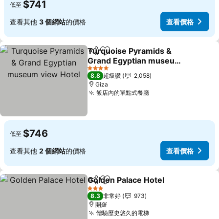
$741
低至
查看其他
3 個網站
的價格
查看價格
Turquoise Pyramids &
分享
加入我的最愛
Grand Egyptian museum
view Hotel
查看價格
4 星級
8.8
超級讚
2,058
Giza
飯店內的單點式餐廳
查看價格
$746
低至
查看其他
2 個網站
的價格
查看價格
Golden Palace Hotel
分享
加入我的最愛
查看價
3 星級
8.3
非常好
973
開羅
體驗歷史悠久的電梯
查看價格