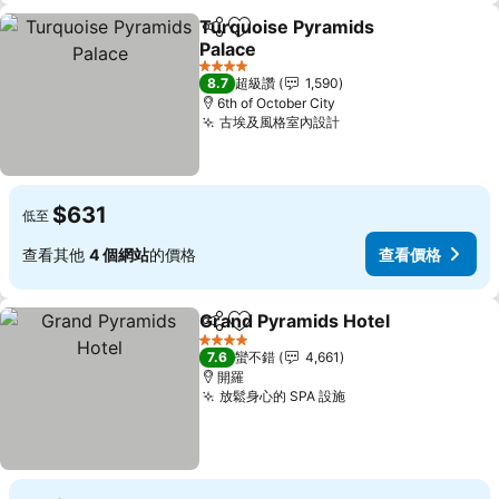
Turquoise Pyramids
分享
加入我的最愛
Palace
查看價格
4 星級
8.7
超級讚
1,590
6th of October City
古埃及風格室內設計
查看價格
$631
低至
查看其他
4 個網站
的價格
查看價格
Grand Pyramids Hotel
分享
加入我的最愛
查看
4 星級
7.6
蠻不錯
4,661
開羅
放鬆身心的 SPA 設施
查看價格