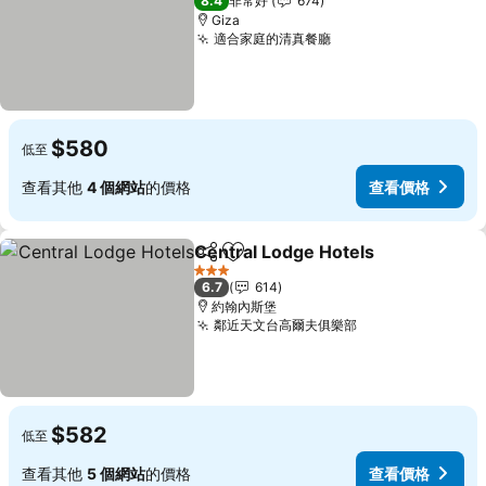
8.4
非常好
674
Giza
適合家庭的清真餐廳
查看價格
$580
低至
查看其他
4 個網站
的價格
查看價格
Central Lodge Hotels
分享
加入我的最愛
查看
3 星級
6.7
614
約翰內斯堡
鄰近天文台高爾夫俱樂部
查看價格
$582
低至
查看其他
5 個網站
的價格
查看價格