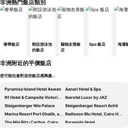
非洲熱門飯店類別
奢華飯店
附設游泳池
寵物友善飯
Spa 飯店
海灘
的飯店
店
非洲附近的平價飯店
您可能也會對這些飯店感興趣...
Pyramisa Island Hotel Aswan
Aanari Hotel & Spa
N1 Hotel & Campsite Victoria Falls
Iberotel Luxor by JAZ
Steigenberger Nile Palace
Steigenberger Resort Achti
Marina Resort Port Ghalib, a member of Radisson Individuals
Radisson Blu Hotel, Cairo Heliopolis
The Nile Ritz-Carlton, Cairo
Pyramids Hotel