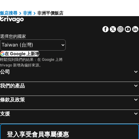
Steigenberger Hotel El Tahrir Cairo
Le Passage Cairo Hotel & Casino
The President Hotel Cairo
Old Cataract, Aswan
飯店搜尋
非洲
非洲平價飯店
Castello Beach Hotel
Holiday Inn Cairo - Citystars By Ihg
Facebook
Twitter
Insta
Yo
Safir Hotel Cairo
Le Méridien Cairo Airport
選擇您的國家
Hasdrubal Thalassa & Spa Port El Kantaoui
The Palace of the Lost City
Kempinski Nile Hotel Cairo
Sarova Stanley
在 Google 上新增
Hotel Nesrine Hammamet
Hilton Garden Inn Nairobi Airport
輕鬆找到我們的結果：在 Google 上將
trivago 新增為偏好來源。
Hilton Garden Inn Mbabane
Sonesta St. George Hotel - Convention Center
公司
Le Battant Des Lames
Tembo Palace Hotel
Palais Médina Riad Resort
Intercontinental Hotels Citystars Cairo By Ihg
我們的產品
Museum And Nile View Hotel
Novotel Cairo Airport
條款及政策
Prima Life Makadi
Grand Plaza Marrakech
Thabraca Thalasso & Diving
The Mora Sahara Tozeur
支援
Lagoon Beach Hotel & Spa
Stella di Mare - Grand Hotel
Ramses Hilton
Dhow Palace Hotel
登入享受會員專屬優惠
Coco de Mer Hotel and Black Parrot Suites
El Mouradi Gammarth