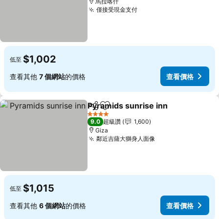
馬拉喀什
僅接受現金支付
查看價格
$1,002
低至
查看其他
7 個網站
的價格
查看價格
Pyramids sunrise inn
分享
加入我的最愛
查看
4 星級
9.0
超級讚
1,600
Giza
鄰近吉薩大獅身人面像
查看價格
$1,015
低至
查看其他
6 個網站
的價格
查看價格