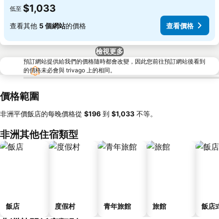
$1,033
低至
查看其他
5 個網站
的價格
查看價格
檢視更多
預訂網站提供給我們的價格隨時都會改變，因此您前往預訂網站後看到
的價格未必會與 trivago 上的相同。
價格範圍
非洲平價飯店的每晚價格從
‎$196
到
‎$1,033
不等。
非洲其他住宿類型
飯店
度假村
青年旅館
旅館
飯店