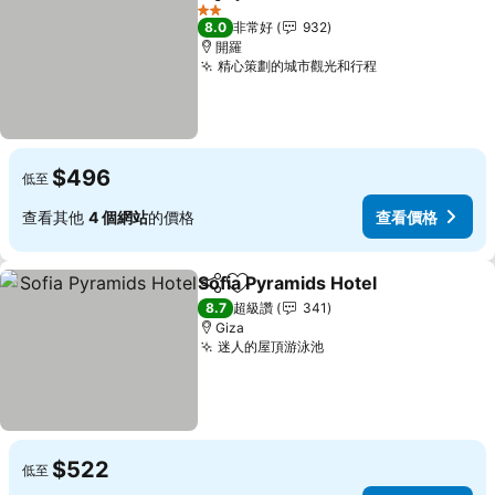
分享
加入我的最愛
查看價格
2 星級
8.0
非常好
932
開羅
精心策劃的城市觀光和行程
查看價格
$496
低至
查看其他
4 個網站
的價格
查看價格
Sofia Pyramids Hotel
分享
加入我的最愛
查看
8.7
超級讚
341
Giza
迷人的屋頂游泳池
查看價格
$522
低至