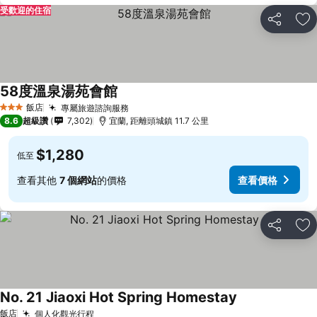
受歡迎的住宿
分享
加
58度溫泉湯苑會館
查看價格
飯店
專屬旅遊諮詢服務
查看價格
3 星級
8.6
超級讚
7,302
宜蘭, 距離頭城鎮 11.7 公里
$1,280
低至
查看其他
7 個網站
的價格
查看價格
分享
加
No. 21 Jiaoxi Hot Spring Homestay
查看價格
飯店
個人化觀光行程
查看價格