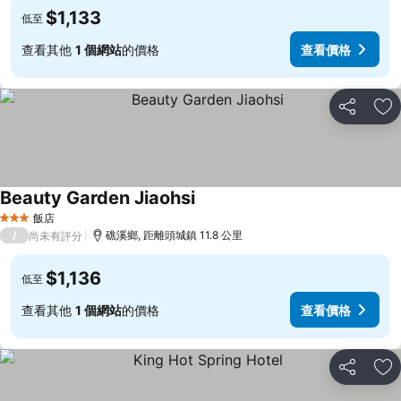
$1,133
低至
查看其他
1 個網站
的價格
查看價格
分享
加
Beauty Garden Jiaohsi
查看價格
飯店
3 星級
/
礁溪鄉, 距離頭城鎮 11.8 公里
尚未有評分
$1,136
低至
查看其他
1 個網站
的價格
查看價格
分享
加