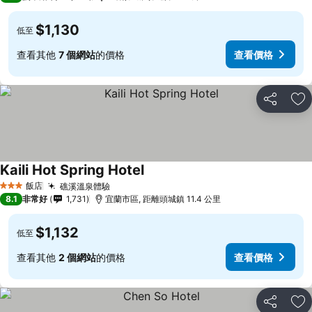
$1,130
低至
查看其他
7 個網站
的價格
查看價格
分享
加
Kaili Hot Spring Hotel
查看價格
飯店
礁溪溫泉體驗
查看價格
3 星級
8.1
非常好
1,731
宜蘭市區, 距離頭城鎮 11.4 公里
$1,132
低至
查看其他
2 個網站
的價格
查看價格
分享
加