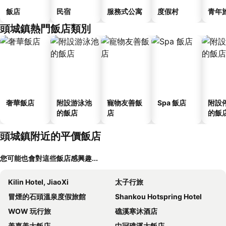
飯店
民宿
服務式公寓
度假村
青年
頭城鎮熱門飯店類別
奢華飯店
附設游泳池
寵物友善飯
Spa 飯店
附設
的飯店
店
的飯
頭城鎮附近的平價飯店
您可能也會對這些飯店感興趣...
Kilin Hotel, JiaoXi
太子行旅
冒煙的石頭溫泉度假旅館
Shankou Hotspring Hotel
WOW 玩行旅
礁溪寒沐酒店
美嘉美大飯店
中冠礁溪大飯店