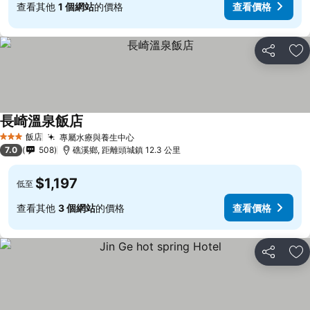
查看其他
1 個網站
的價格
查看價格
分享
加
長崎溫泉飯店
查看價格
飯店
專屬水療與養生中心
查看價格
3 星級
7.0
508
礁溪鄉, 距離頭城鎮 12.3 公里
$1,197
低至
查看其他
3 個網站
的價格
查看價格
分享
加