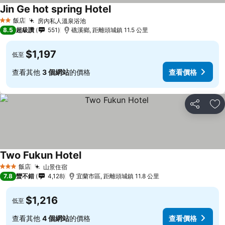
Jin Ge hot spring Hotel
查看價格
飯店
房內私人溫泉浴池
查看價格
2 星級
8.5
超級讚
551
礁溪鄉, 距離頭城鎮 11.5 公里
$1,197
低至
查看其他
3 個網站
的價格
查看價格
分享
加
Two Fukun Hotel
查看價格
飯店
山景住宿
查看價格
3 星級
7.8
蠻不錯
4,128
宜蘭市區, 距離頭城鎮 11.8 公里
$1,216
低至
查看其他
4 個網站
的價格
查看價格