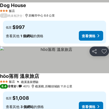
Dog House
查看價格
飯店
3 星級
/
距離市中心 8.6 公里
尚未有評分
$997
低至
查看其他
1 個網站
的價格
查看價格
分享
加
hōo落雨 溫泉旅店
查看價格
飯店
礁溪溫泉體驗
查看價格
3 星級
8.4
非常好
401
礁溪鄉, 距離頭城鎮 11.8 公里
$1,008
低至
查看其他
3 個網站
的價格
查看價格