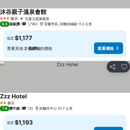
沐谷親子溫泉會館
查看價格
飯店
兒童主題家庭房
查看價格
3 星級
8.5
超級讚
1,790
宜蘭市區, 距離頭城鎮 11.2 公里
$1,177
低至
查看其他
2 個網站
的價格
查看價格
分享
加
Zzz Hotel
查看價格
飯店
2 星級
7.8
蠻不錯
13
距離市中心 10.7 公里
$1,193
低至