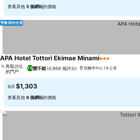
查看其他
5 個網站
的價格
受歡迎的住宿
APA Hotel Tottori Ekimae Minami
3 星級
查看價格
鳥取沙丘
蠻不錯
(4,868 個評分)
7.5
距離市中心 1.6 公里
的門戶
查看價格
$1,303
低至
查看其他
6 個網站
的價格