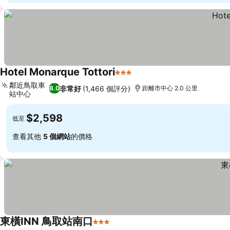
Hotel Monarque Tottori
3 星級
查看價格
鄰近鳥取車
非常好
(1,466 個評分)
8.0
距離市中心 2.0 公里
站中心
查看價格
$2,598
低至
查看其他
5 個網站
的價格
東橫INN 鳥取站南口
3 星級
查看價格