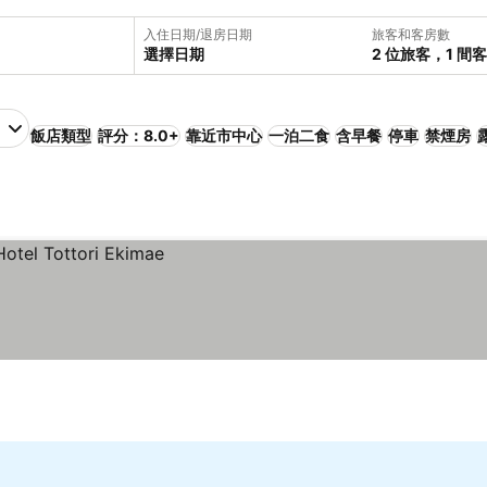
入住日期/退房日期
旅客和客房數
選擇日期
2 位旅客，1 間
飯店類型
評分：8.0+
靠近市中心
一泊二食
含早餐
停車
禁煙房