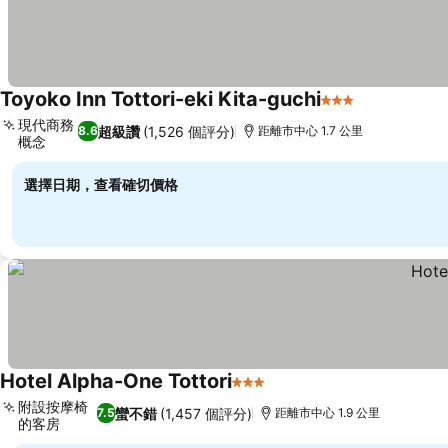
Toyoko Inn Tottori-eki Kita-guchi
3 星級
查看價格
現代商務
超級讚
(1,526 個評分)
8.6
距離市中心 1.7 公里
概念
查看價格
選擇日期，查看確切價格
Hotel Alpha-One Tottori
3 星級
查看價格
附設按摩椅
蠻不錯
(1,457 個評分)
7.5
距離市中心 1.9 公里
的客房
查看價格