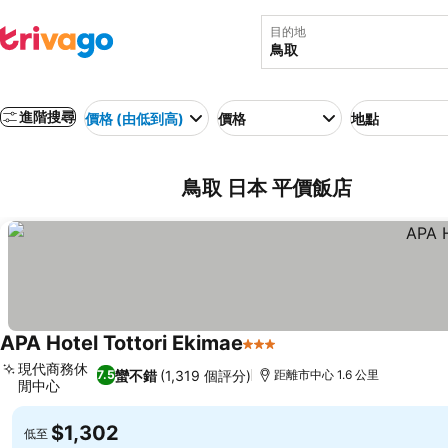
目的地
進階搜尋
價格 (由低到高)
價格
地點
鳥取 日本 平價飯店
APA Hotel Tottori Ekimae
3 星級
查看價格
現代商務休
蠻不錯
(1,319 個評分)
7.5
距離市中心 1.6 公里
閒中心
查看價格
$1,302
低至