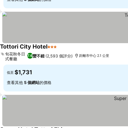
Tottori City Hotel
3 星級
查看價格
旬花秋冬日
蠻不錯
(2,593 個評分)
7.6
距離市中心 2.1 公里
式餐廳
查看價格
$1,731
低至
查看其他
5 個網站
的價格