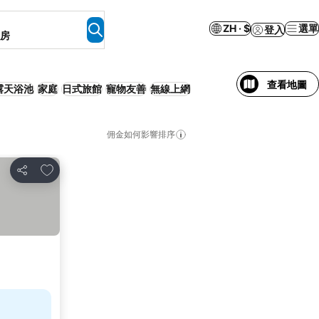
ZH · $
選單
登入
客房
查看地圖
露天浴池
家庭
日式旅館
寵物友善
無線上網
佣金如何影響排序
加入我的最愛
分享