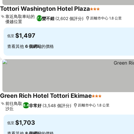
Tottori Washington Hotel Plaza
3 星級
查看價格
靠近鳥取車站的
蠻不錯
(2,602 個評分)
7.7
距離市中心 1.8 公里
優越位置
查看價格
$1,497
低至
查看其他
6 個網站
的價格
Green Rich Hotel Tottori Ekimae
3 星級
查看價格
前往鳥取
非常好
(3,548 個評分)
8.4
距離市中心 1.8 公里
沙丘
查看價格
$1,703
低至
查看其他
8 個網站
的價格