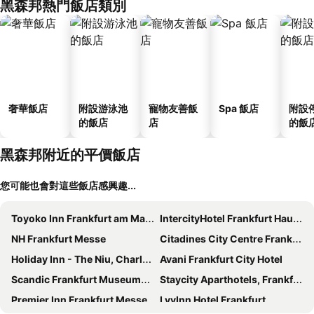
黑森邦熱門飯店類別
奢華飯店
附設游泳池
寵物友善飯
Spa 飯店
附設
的飯店
店
的飯
黑森邦附近的平價飯店
您可能也會對這些飯店感興趣...
Toyoko Inn Frankfurt am Main Hauptbahnhof
IntercityHotel Frankfurt Hauptbahnhof Süd
NH Frankfurt Messe
Citadines City Centre Frankfurt
Holiday Inn - The Niu, Charly Frankfurt City By Ihg
Avani Frankfurt City Hotel
Scandic Frankfurt Museumsufer
Staycity Aparthotels, Frankfurt Airport
Premier Inn Frankfurt Messe
LyvInn Hotel Frankfurt