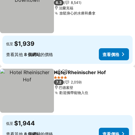
4 星級
6.3
8,541
法蘭克福
放鬆身心的水療和桑拿
$1,939
低至
查看其他
8 個網站
的價格
查看價格
Hotel Rheinischer Hof
分享
加入我的最愛
4 星級
7.2
2,059
巴德索登
歡迎攜帶寵物入住
$1,944
低至
查看其他
8 個網站
的價格
查看價格