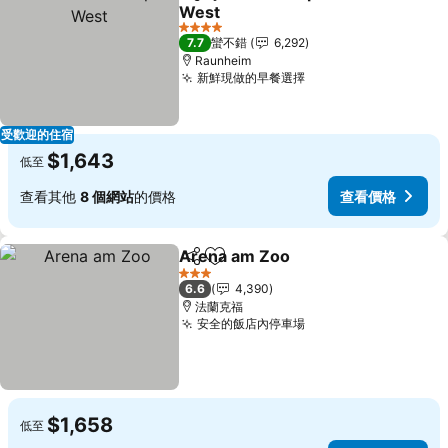
分享
加入我的最愛
West
4 星級
7.7
蠻不錯
6,292
Raunheim
新鮮現做的早餐選擇
受歡迎的住宿
$1,643
低至
查看其他
8 個網站
的價格
查看價格
Arena am Zoo
分享
加入我的最愛
3 星級
6.6
4,390
法蘭克福
安全的飯店內停車場
$1,658
低至