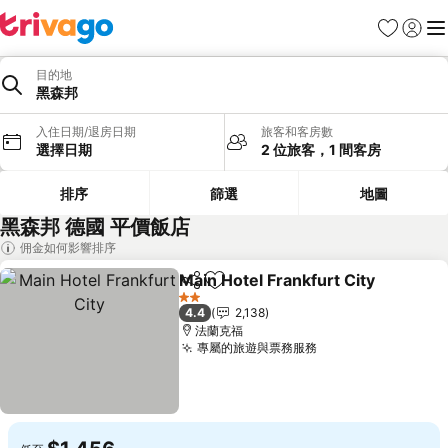
我的最愛
登入
選
目的地
黑森邦
入住日期/退房日期
旅客和客房數
選擇日期
2 位旅客，1 間客房
排序
篩選
地圖
黑森邦 德國 平價飯店
佣金如何影響排序
Main Hotel Frankfurt City
分享
加入我的最愛
2 星級
4.4
2,138
法蘭克福
專屬的旅遊與票務服務