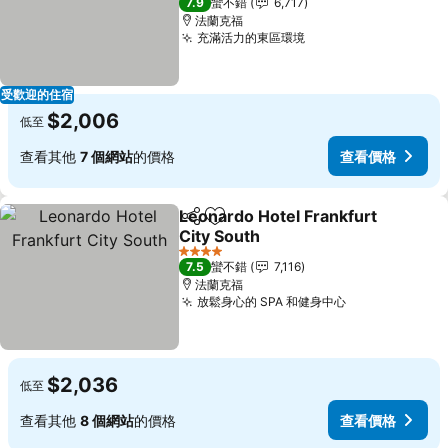
7.9
蠻不錯
6,717
法蘭克福
充滿活力的東區環境
受歡迎的住宿
$2,006
低至
查看其他
7 個網站
的價格
查看價格
Leonardo Hotel Frankfurt
分享
加入我的最愛
City South
4 星級
7.5
蠻不錯
7,116
法蘭克福
放鬆身心的 SPA 和健身中心
$2,036
低至
查看其他
8 個網站
的價格
查看價格