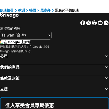
Holiday Inn - The Niu, Air Frankfurt Messe By Ihg
Flemings Selection Hotel Frankfurt-City
Hotel Lumière an der Messe
B&B HOTEL Frankfurt-Hbf
飯店搜尋
歐洲
德國
黑森邦
黑森邦平價飯店
Hilton Garden Inn Frankfurt Airport
The Westin Grand Frankfurt
Facebook
Twitter
Insta
Yo
Townhouse Hotel
Crowne Plaza Frankfurt Congress Hotel By Ihg
選擇您的國家
Adler Hotel Frankfurt
Premier Inn Frankfurt City Europaviertel
MEININGER Hotel Frankfurt Main / Airport
Holiday Inn Express Frankfurt - Messe By Ihg
在 Google 上新增
Hyatt Place Frankfurt Airport
Moxy Frankfurt East
輕鬆找到我們的結果：在 Google 上將
trivago 新增為偏好來源。
Holiday Inn - The Niu, Coin Frankfurt Ostend By Ihg
Holiday Inn Frankfurt - Alte Oper By Ihg
公司
Hotel Europa Life
Cult Frankfurt City
Hilton Frankfurt Airport
The Atrium Hotel
我們的產品
Residence Inn by Marriott Frankfurt City Center
NH Frankfurt Airport
條款及政策
IntercityHotel Darmstadt
Moxy Frankfurt City Center
Hampton by Hilton Frankfurt City Centre East
Hotel Schopenhauer Hof
支援
Sheraton Frankfurt Airport Hotel and Conference Center
Premier Inn Darmstadt City Centre
NH Collection Frankfurt Spin Tower
Steigenberger Icon Frankfurter Hof
登入享受會員專屬優惠
Flemings Hotel Frankfurt Main-Riverside
Ramada Frankfurt Messe