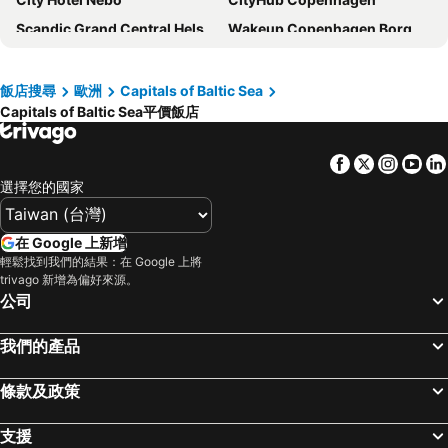
Scandic Grand Central Helsinki
Wakeup Copenhagen Borgergade
Absalon Hotel
Hotel Petra
Cabinn City
Hotel C Stockholm
飯店搜尋
歐洲
Capitals of Baltic Sea
Capitals of Baltic Sea平價飯店
Hotel Alexandra
ProfilHotels Central
Cabinn Copenhagen
Annex Copenhagen
Facebook
Twitter
Insta
Yo
Sheraton Stockholm Hotel
Scandic Helsinki Hub
選擇您的國家
Radisson Blu Royal Viking Hotel, Stockholm
Castle House Inn
Marski by Scandic
Scandic Grand Central
在 Google 上新增
Metropol Hotel
Downtown Camper by Scandic
輕鬆找到我們的結果：在 Google 上將
trivago 新增為偏好來源。
ibis Tallinn Center
Tivoli Hotel
公司
Go Hotel Saga
Wellton Riga Hotel & SPA
我們的產品
a&o København Nørrebro
Wakeup Copenhagen - Bernstorffsgade
Go Hotel Ansgar
ProfilHotels Copenhagen Plaza
條款及政策
Radisson Collection Royal Hotel, Copenhagen
Bob W Helsinki Kamppi
支援
Mälardrottningen Yacht Hotel
Taanilinna Hotell