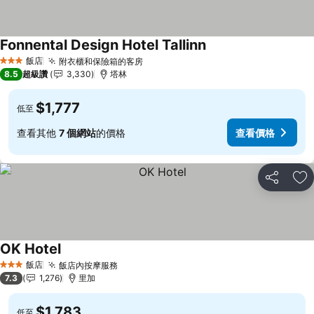
Fonnental Design Hotel Tallinn
查看價格
飯店
附衣櫃和保險箱的客房
查看價格
3 星級
8.5
超級讚
3,330
塔林
$1,777
低至
查看其他
7 個網站
的價格
查看價格
分享
加
OK Hotel
查看價格
飯店
飯店內按摩服務
查看價格
3 星級
7.3
1,276
里加
$1,783
低至