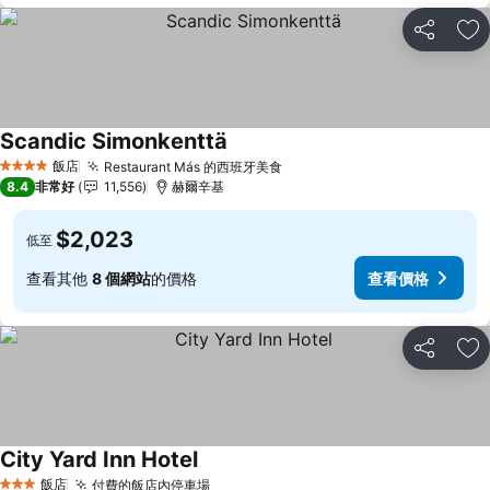
分享
加
Scandic Simonkenttä
查看價格
飯店
Restaurant Más 的西班牙美食
查看價格
4 星級
8.4
非常好
11,556
赫爾辛基
$2,023
低至
查看其他
8 個網站
的價格
查看價格
分享
加
City Yard Inn Hotel
查看價格
飯店
付費的飯店內停車場
查看價格