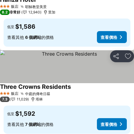
查看價格
飯店
耶穌教堂美景
查看價格
3 星級
8.2
非常好
12,940
里加
$1,586
低至
查看其他
6 個網站
的價格
查看價格
分享
加
Three Crowns Residents
查看價格
飯店
中庭的傳奇日晷
查看價格
3 星級
7.3
11,029
塔林
$1,592
低至
查看其他
7 個網站
的價格
查看價格