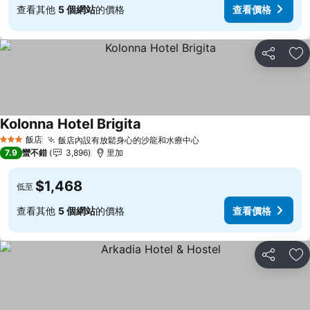
查看其他
5 個網站
的價格
查看價格
分享
加
Kolonna Hotel Brigita
查看價格
飯店
飯店內設有放鬆身心的沙龍和水療中心
查看價格
3 星級
7.9
蠻不錯
3,896
里加
$1,468
低至
查看其他
5 個網站
的價格
查看價格
分享
加