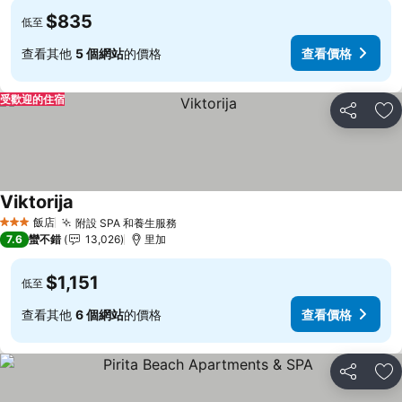
$835
低至
查看其他
5 個網站
的價格
查看價格
受歡迎的住宿
分享
加
Viktorija
查看價格
飯店
附設 SPA 和養生服務
查看價格
3 星級
7.6
蠻不錯
13,026
里加
$1,151
低至
查看其他
6 個網站
的價格
查看價格
分享
加