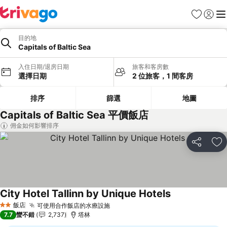
我的最愛
登入
選
目的地
Capitals of Baltic Sea
入住日期/退房日期
旅客和客房數
選擇日期
2 位旅客，1 間客房
排序
篩選
地圖
Capitals of Baltic Sea 平價飯店
佣金如何影響排序
分享
加
City Hotel Tallinn by Unique Hotels
查看價格
飯店
可使用合作飯店的水療設施
查看價格
2 星級
7.7
蠻不錯
2,737
塔林