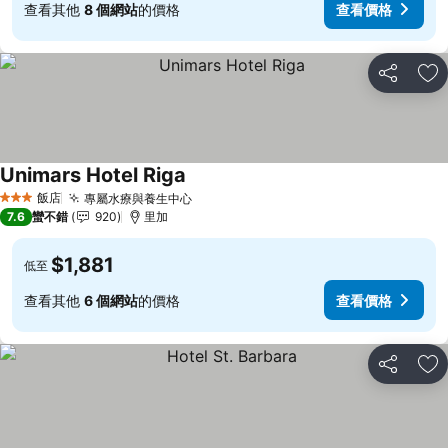
查看其他
8 個網站
的價格
查看價格
分享
加
Unimars Hotel Riga
查看價格
飯店
專屬水療與養生中心
查看價格
3 星級
7.6
蠻不錯
920
里加
$1,881
低至
查看其他
6 個網站
的價格
查看價格
分享
加