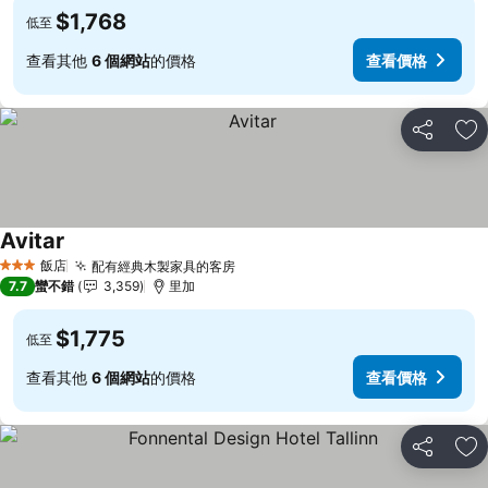
$1,768
低至
查看其他
6 個網站
的價格
查看價格
分享
加
Avitar
查看價格
飯店
配有經典木製家具的客房
查看價格
3 星級
7.7
蠻不錯
3,359
里加
$1,775
低至
查看其他
6 個網站
的價格
查看價格
分享
加