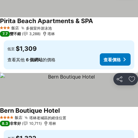
Pirita Beach Apartments & SPA
查看價格
飯店
多個室外游泳池
查看價格
3 星級
7.7
蠻不錯
3,288
塔林
$1,309
低至
查看其他
6 個網站
的價格
查看價格
分享
加
Bern Boutique Hotel
查看價格
飯店
塔林老城區的絕佳位置
查看價格
4 星級
8.3
非常好
10,711
塔林