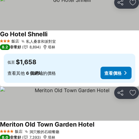
分享
加
Go Hotel Shnelli
查看價格
飯店
私人桑拿和派對室
查看價格
3 星級
8.2
非常好
8,894
塔林
$1,658
低至
查看其他
6 個網站
的價格
查看價格
分享
加
Meriton Old Town Garden Hotel
查看價格
飯店
洞穴般的石砌餐廳
查看價格
4 星級
8.0
非常好
7,393
塔林