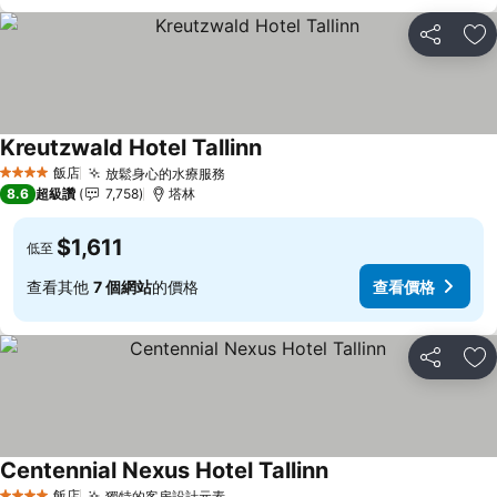
分享
加
Kreutzwald Hotel Tallinn
查看價格
飯店
放鬆身心的水療服務
查看價格
4 星級
8.6
超級讚
7,758
塔林
$1,611
低至
查看其他
7 個網站
的價格
查看價格
分享
加
Centennial Nexus Hotel Tallinn
查看價格
飯店
獨特的客房設計元素