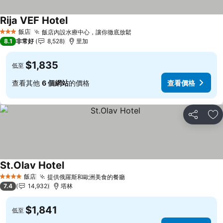
Rija VEF Hotel
查看價格
飯店
飯店內設水療中心，讓你徹底放鬆
查看價格
3 星級
8.1
非常好
8,528
里加
$1,835
低至
查看其他
6 個網站
的價格
查看價格
分享
加
St.Olav Hotel
查看價格
飯店
提供俄羅斯和歐洲美食的餐廳
查看價格
4 星級
7.4
14,932
塔林
$1,841
低至