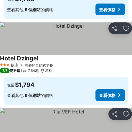
查看其他
5 個網站
的價格
查看價格
分享
加
Hotel Dzingel
查看價格
飯店
豐盛的自助式早餐
查看價格
3 星級
7.7
蠻不錯
7,648
塔林
$1,794
低至
查看其他
6 個網站
的價格
查看價格
分享
加