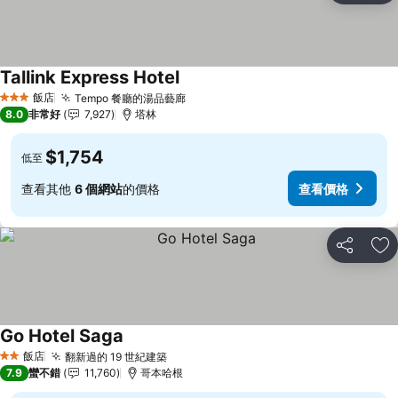
Tallink Express Hotel
查看價格
飯店
Tempo 餐廳的湯品藝廊
查看價格
3 星級
8.0
非常好
7,927
塔林
$1,754
低至
查看其他
6 個網站
的價格
查看價格
分享
加
Go Hotel Saga
查看價格
飯店
翻新過的 19 世紀建築
查看價格
2 星級
7.9
蠻不錯
11,760
哥本哈根