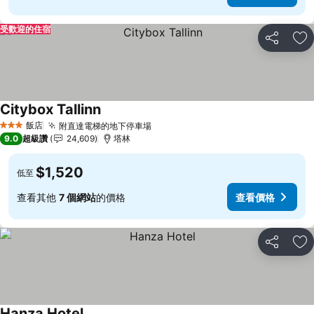
受歡迎的住宿
分享
加
Citybox Tallinn
查看價格
飯店
附直達電梯的地下停車場
查看價格
3 星級
9.0
超級讚
24,609
塔林
$1,520
低至
查看其他
7 個網站
的價格
查看價格
分享
加
Hanza Hotel