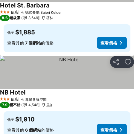
Hotel St. Barbara
查看價格
飯店
德式餐廳 Baieri Kelder
查看價格
3 星級
8.6
超級讚
8,649
塔林
$1,885
低至
查看其他
7 個網站
的價格
查看價格
分享
加
NB Hotel
查看價格
飯店
專屬會議空間
查看價格
3 星級
7.9
蠻不錯
4,548
里加
$1,910
低至
查看其他
6 個網站
的價格
查看價格