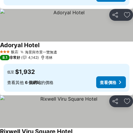
分享
加
Adoryal Hotel
查看價格
飯店
海景與市景一覽無遺
查看價格
3 星級
8.1
非常好
4,142
塔林
$1,932
低至
查看其他
6 個網站
的價格
查看價格
分享
加
Rixwell Viru Square Hotel