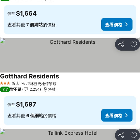
$1,664
低至
查看其他
7 個網站
的價格
查看價格
分享
加
Gotthard Residents
查看價格
飯店
塔林歷史地標景觀
查看價格
3 星級
7.7
蠻不錯
2,254
塔林
$1,697
低至
查看其他
6 個網站
的價格
查看價格
分享
加