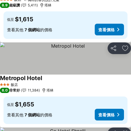
查看價格
4 星級
8.9
超級讚
5,411
塔林
$1,615
低至
查看其他
7 個網站
的價格
查看價格
分享
加
Metropol Hotel
查看價格
飯店
3 星級
8.0
非常好
11,384
塔林
$1,655
低至
查看其他
7 個網站
的價格
查看價格