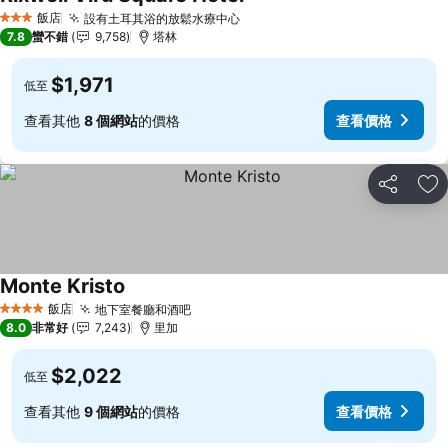
查看價格
飯店
設有土耳其浴的放鬆水療中心
查看價格
3 星級
7.8
蠻不錯
9,758
塔林
$1,971
低至
查看其他
8 個網站
的價格
查看價格
分享
加
Monte Kristo
查看價格
飯店
地下室餐廳和酒吧
查看價格
4 星級
8.0
非常好
7,243
里加
$2,022
低至
查看其他
9 個網站
的價格
查看價格