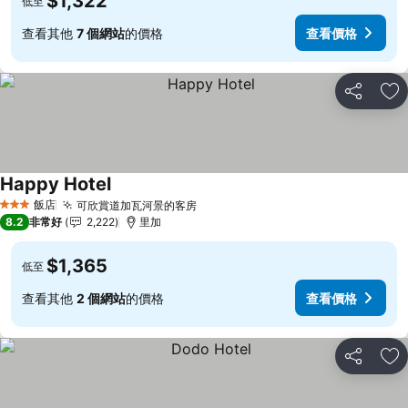
$1,322
低至
查看其他
7 個網站
的價格
查看價格
分享
加
Happy Hotel
查看價格
飯店
可欣賞道加瓦河景的客房
查看價格
3 星級
8.2
非常好
2,222
里加
$1,365
低至
查看其他
2 個網站
的價格
查看價格
分享
加