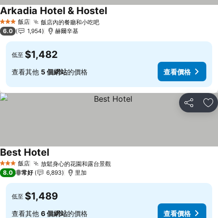
Arkadia Hotel & Hostel
查看價格
飯店
飯店內的餐廳和小吃吧
查看價格
3 星級
6.0
1,954
赫爾辛基
$1,482
低至
查看其他
5 個網站
的價格
查看價格
分享
加
Best Hotel
查看價格
飯店
放鬆身心的花園和露台景觀
查看價格
3 星級
8.0
非常好
6,893
里加
$1,489
低至
查看其他
6 個網站
的價格
查看價格