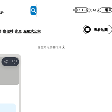
ZH · $
選單
登入
客房
查看地圖
餐
度假村
家庭
服務式公寓
佣金如何影響排序
加入我的最愛
分享