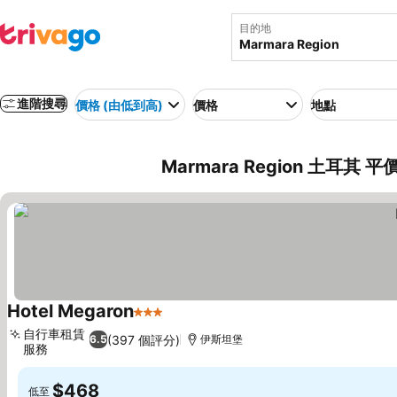
目的地
進階搜尋
價格 (由低到高)
價格
地點
Marmara Region 土耳其 
Hotel Megaron
3 星級
查看價格
自行車租賃
(397 個評分)
6.5
伊斯坦堡
服務
查看價格
$468
低至