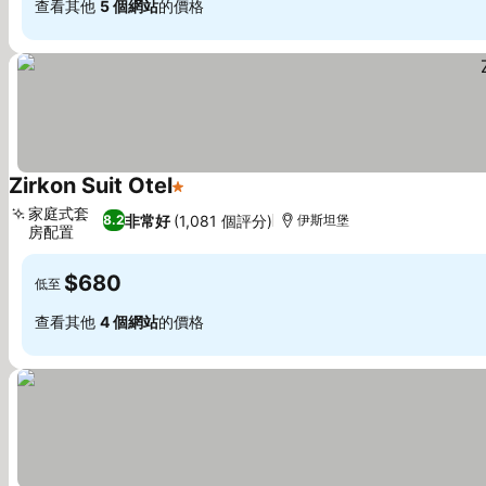
查看其他
5 個網站
的價格
Zirkon Suit Otel
1 星級
查看價格
家庭式套
非常好
(1,081 個評分)
8.2
伊斯坦堡
房配置
查看價格
$680
低至
查看其他
4 個網站
的價格