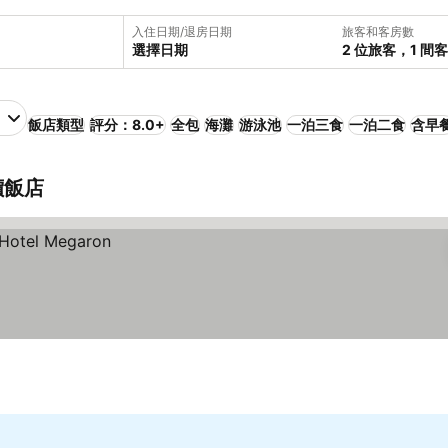
入住日期/退房日期
旅客和客房數
選擇日期
2 位旅客，1 間
飯店類型
評分：8.0+
全包
海灘
游泳池
一泊三食
一泊二食
含早
平價飯店