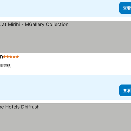
查看
on
5 星級
里環礁
查看