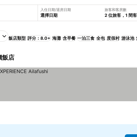
入住日期/退房日期
旅客和客房數
選擇日期
2 位旅客，1 間
飯店類型
評分：8.0+
海灘
含早餐
一泊三食
全包
度假村
游泳池
平價飯店