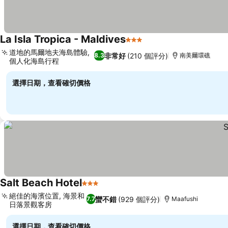
La Isla Tropica - Maldives
3 星級
道地的馬爾地夫海島體驗,
非常好
(210 個評分)
8.3
南美爾環礁
個人化海島行程
選擇日期，查看確切價格
Salt Beach Hotel
3 星級
絕佳的海濱位置, 海景和
蠻不錯
(929 個評分)
7.7
Maafushi
日落景觀客房
選擇日期，查看確切價格