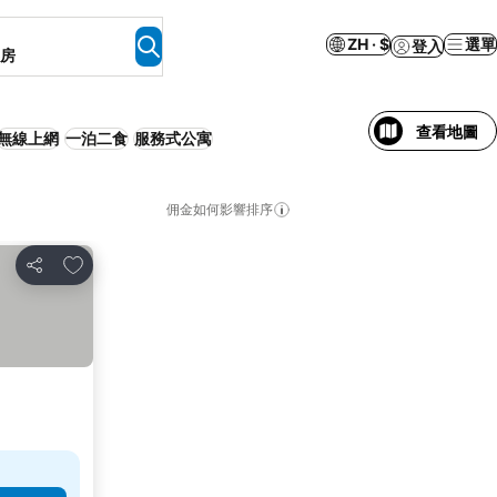
ZH · $
選單
登入
客房
查看地圖
無線上網
一泊二食
服務式公寓
佣金如何影響排序
加入我的最愛
分享