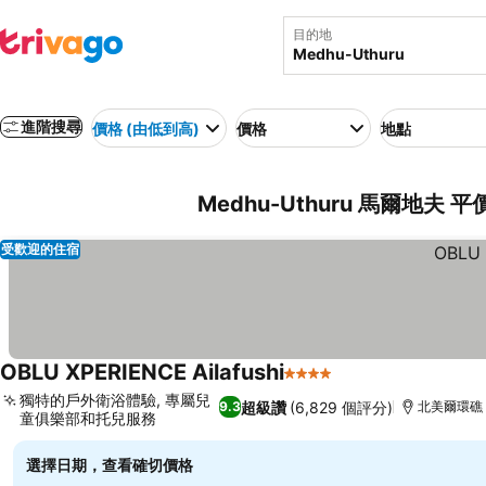
目的地
進階搜尋
價格 (由低到高)
價格
地點
Medhu-Uthuru 馬爾地夫 
受歡迎的住宿
OBLU XPERIENCE Ailafushi
4 星級
獨特的戶外衛浴體驗, 專屬兒
超級讚
(6,829 個評分)
9.3
北美爾環礁
童俱樂部和托兒服務
選擇日期，查看確切價格