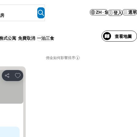
ZH · $
選單
登入
客房
查看地圖
務式公寓
免費取消
一泊三食
佣金如何影響排序
加入我的最愛
分享