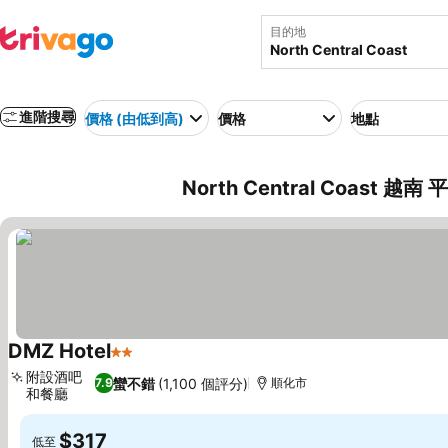
目的地
進階搜尋
價格 (由低到高)
價格
地點
North Central Coast 越南
DMZ Hotel
2 星級
查看價格
附設酒吧
蠻不錯
(1,100 個評分)
7.9
順化市
和餐廳
查看價格
$317
低至