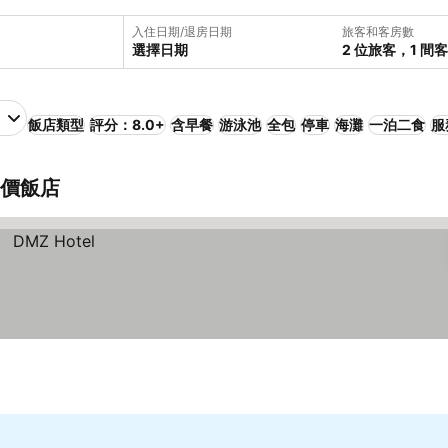
入住日期/退房日期
旅客和客房數
選擇日期
2 位旅客，1 間
飯店類型
評分：8.0+
含早餐
游泳池
全包
停車
海灘
一泊二食
服
 平價飯店