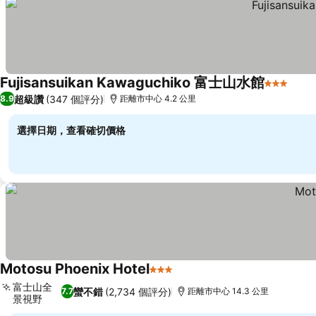
Fujisansuikan Kawaguchiko 富士山水館
3 星級
查看
超級讚
(347 個評分)
8.9
距離市中心 4.2 公里
選擇日期，查看確切價格
Motosu Phoenix Hotel
3 星級
查看價格
富士山全
蠻不錯
(2,734 個評分)
7.7
距離市中心 14.3 公里
景視野
查看價格