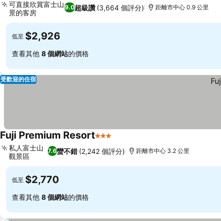
可直接欣賞富士山
超級讚
(3,664 個評分)
9.0
距離市中心 0.9 公里
景的客房
查看價格
$2,926
低至
查看其他
8 個網站
的價格
受歡迎的住宿
Fuji Premium Resort
3 星級
查看價格
私人富士山
蠻不錯
(2,242 個評分)
7.6
距離市中心 3.2 公里
觀景區
查看價格
$2,770
低至
查看其他
8 個網站
的價格