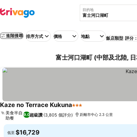
目的地
進階搜尋
排序方式
價格
地點
飯店類型
評分：
富士河口湖町 (中部及北陸, 
Kaze no Terrace Kukuna
3 星級
查看價格
美食半自
超級讚
(3,805 個評分)
9.0
距離市中心 2.3 公里
助餐
查看價格
$16,729
低至