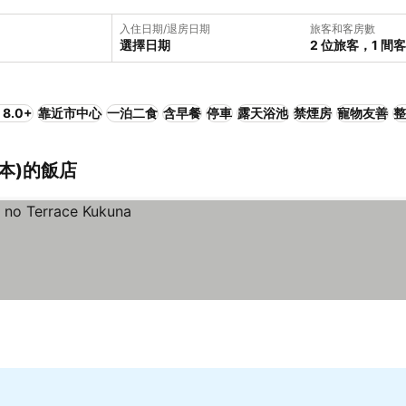
入住日期/退房日期
旅客和客房數
選擇日期
2 位旅客，1 間
8.0+
靠近市中心
一泊二食
含早餐
停車
露天浴池
禁煙房
寵物友善
整
日本)的飯店