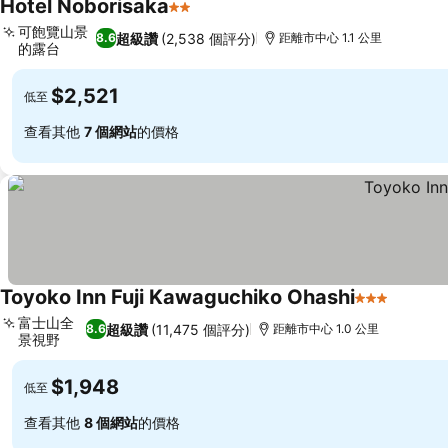
Hotel Noborisaka
2 星級
查看價格
可飽覽山景
超級讚
(2,538 個評分)
8.6
距離市中心 1.1 公里
的露台
查看價格
$2,521
低至
查看其他
7 個網站
的價格
Toyoko Inn Fuji Kawaguchiko Ohashi
3 星級
查看價
富士山全
超級讚
(11,475 個評分)
8.6
距離市中心 1.0 公里
景視野
查看價格
$1,948
低至
查看其他
8 個網站
的價格