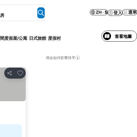
ZH · $
選單
登入
客房
查看地圖
間度假屋/公寓
日式旅館
度假村
佣金如何影響排序
加入我的最愛
分享