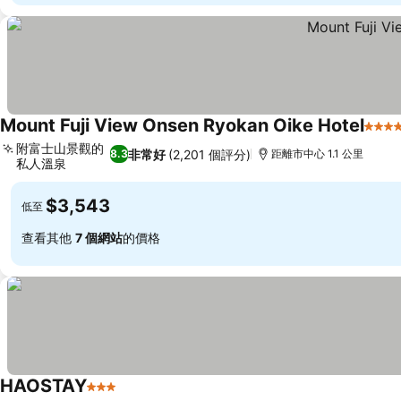
Mount Fuji View Onsen Ryokan Oike Hotel
5 星
附富士山景觀的
非常好
(2,201 個評分)
8.3
距離市中心 1.1 公里
私人溫泉
查看價格
$3,543
低至
查看其他
7 個網站
的價格
HAOSTAY
3 星級
查看價格