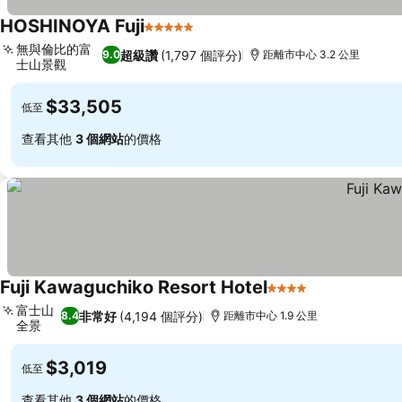
HOSHINOYA Fuji
5 星級
查看價格
無與倫比的富
超級讚
(1,797 個評分)
9.0
距離市中心 3.2 公里
士山景觀
查看價格
$33,505
低至
查看其他
3 個網站
的價格
Fuji Kawaguchiko Resort Hotel
4 星級
查看價格
富士山
非常好
(4,194 個評分)
8.4
距離市中心 1.9 公里
全景
查看價格
$3,019
低至
查看其他
3 個網站
的價格