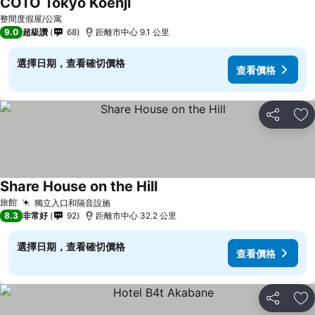
COTO Tokyo Koenji
整間度假屋/公寓
9.0
超級讚
68
距離市中心 9.1 公里
選擇日期，查看確切價格
查看價格
分享
加
Share House on the Hill
旅館
獨立入口和隔音設施
8.3
非常好
92
距離市中心 32.2 公里
選擇日期，查看確切價格
查看價格
分享
加