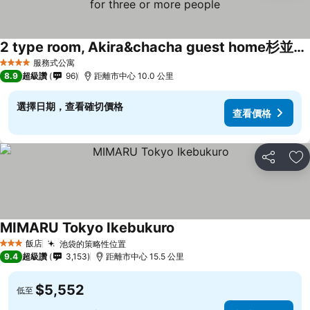
2 type room, Akira&chacha guest home杉並区世田谷direct to shinjuku for 13 min 上北沢3分 近涉谷新宿Suitable for three or more people
服務式公寓
4 星級
8.9
超級讚
96
距離市中心 10.0 公里
選擇日期，查看確切價格
查看價格
分享
加
MIMARU Tokyo Ikebukuro
飯店
池袋的策略性位置
3 星級
9.4
超級讚
3,153
距離市中心 15.5 公里
$5,552
低至