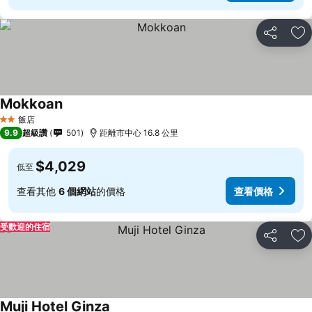
分享
加
Mokkoan
飯店
2 星級
9.9
超級讚
501
距離市中心 16.8 公里
$4,029
低至
查看其他
6 個網站
的價格
查看價格
受歡迎的住宿
分享
加
Muji Hotel Ginza