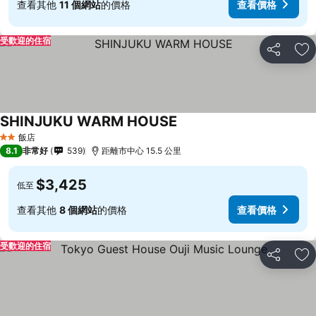
查看其他
11 個網站
的價格
查看價格
受歡迎的住宿
分享
加
SHINJUKU WARM HOUSE
飯店
2 星級
8.1
非常好
539
距離市中心 15.5 公里
$3,425
低至
查看其他
8 個網站
的價格
查看價格
受歡迎的住宿
分享
加