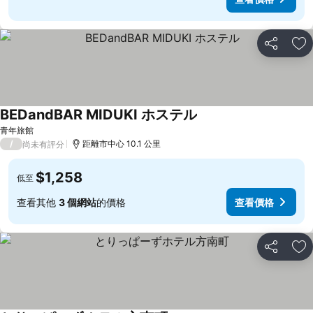
分享
加
BEDandBAR MIDUKI ホステル
青年旅館
/
距離市中心 10.1 公里
尚未有評分
$1,258
低至
查看其他
3 個網站
的價格
查看價格
分享
加