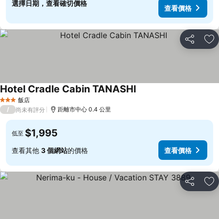
選擇日期，查看確切價格
查看價格
分享
加
Hotel Cradle Cabin TANASHI
飯店
3 星級
/
距離市中心 0.4 公里
尚未有評分
$1,995
低至
查看其他
3 個網站
的價格
查看價格
分享
加