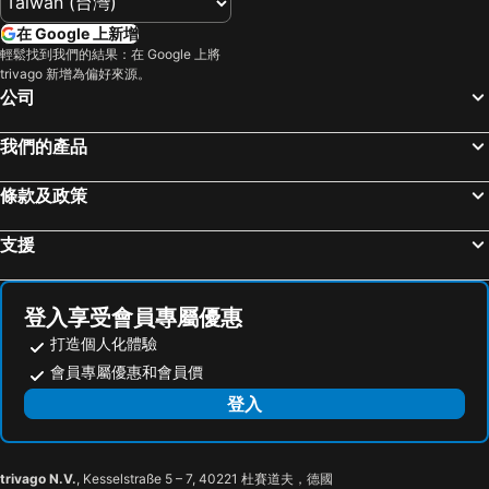
Tendo, 東北 飯店
Ichinoseki, 東北 飯店
Super Hotel Shinjuku Kabukicho
Space F Yoyogi
在 Google 上新增
松島, 東北 飯店
Natori, 東北 飯店
輕鬆找到我們的結果：在 Google 上將
U-Hotel Takadanobaba
KARIO Sasazuka
trivago 新增為偏好來源。
Osaki, 東北 飯店
Mogami, 東北 飯店
Toyoko Inn Shiki eki Higashi guchi
City Hotel Southern Cross
公司
蔵王, 東北 飯店
東京, 關東 飯店
幡谷櫻花飯店
ホテルイエロー所沢
我們的產品
大阪, 近畿 飯店
福岡市, 九州島 飯店
Toyoko Inn Tokyo Fuchu Nambu sen Minami tama Ekimae
Hotel Hill Top
那霸, 沖繩島 飯店
京都, 近畿 飯店
條款及政策
名古屋, 中部及北陸 飯店
札幌, 北海道 飯店
沖繩, 沖繩島 飯店
支援
登入享受會員專屬優惠
打造個人化體驗
會員專屬優惠和會員價
登入
trivago N.V.
, Kesselstraße 5 – 7, 40221 杜賽道夫，德國