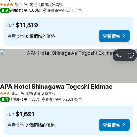
飯店
沉浸式極簡設計美學
4 星級
8.9
超級讚
5,008
距離市中心 21.4 公里
$11,819
低至
查看其他
6 個網站
的價格
查看價格
分享
加
APA Hotel Shinagawa Togoshi Ekimae
飯店
鄰近多條火車路線
3 星級
8.4
非常好
1,827
距離市中心 20.3 公里
$1,691
低至
查看其他
7 個網站
的價格
查看價格