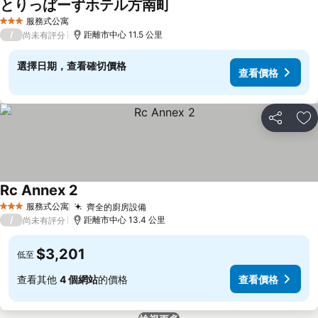
とりっぱーずホテル方南町
服務式公寓
3 星級
/
距離市中心 11.5 公里
尚未有評分
選擇日期，查看確切價格
查看價格
分享
加
Rc Annex 2
服務式公寓
齊全的廚房設備
3 星級
/
距離市中心 13.4 公里
尚未有評分
$3,201
低至
查看其他
4 個網站
的價格
查看價格