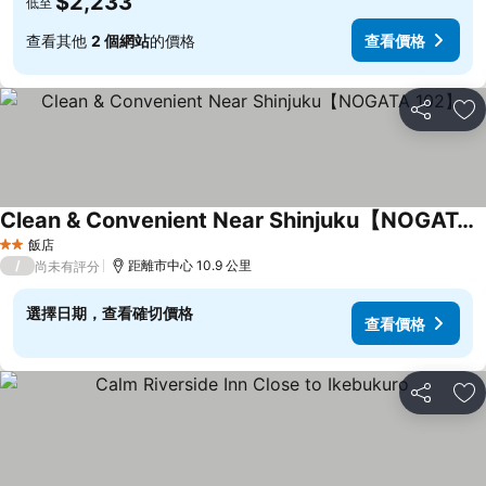
$2,233
低至
查看其他
2 個網站
的價格
查看價格
分享
加
Clean & Convenient Near Shinjuku【NOGATA 102】
飯店
2 星級
/
距離市中心 10.9 公里
尚未有評分
選擇日期，查看確切價格
查看價格
分享
加