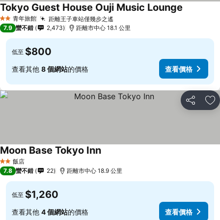
Tokyo Guest House Ouji Music Lounge
青年旅館
距離王子車站僅幾步之遙
2 星級
7.9
蠻不錯
2,473
距離市中心 18.1 公里
$800
低至
查看其他
8 個網站
的價格
查看價格
分享
加
Moon Base Tokyo Inn
飯店
2 星級
7.8
蠻不錯
22
距離市中心 18.9 公里
$1,260
低至
查看其他
4 個網站
的價格
查看價格