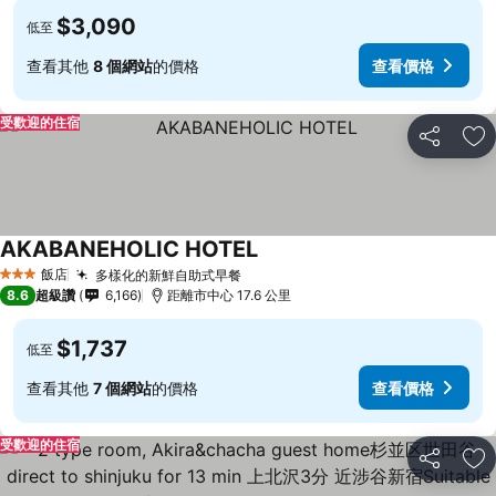
$3,090
低至
查看其他
8 個網站
的價格
查看價格
受歡迎的住宿
分享
加
AKABANEHOLIC HOTEL
飯店
多樣化的新鮮自助式早餐
3 星級
8.6
超級讚
6,166
距離市中心 17.6 公里
$1,737
低至
查看其他
7 個網站
的價格
查看價格
受歡迎的住宿
分享
加