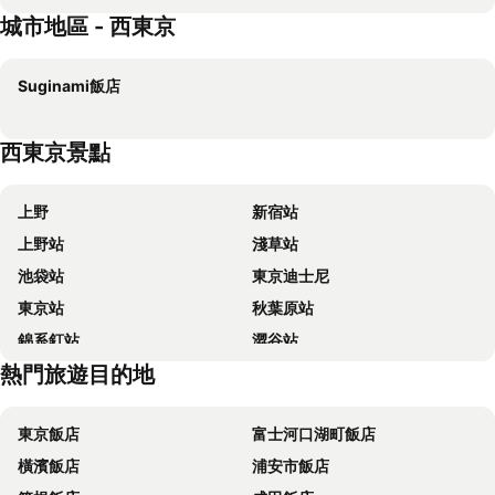
城市地區 - 西東京
Shinjuku Kuyakusho-mae Capsule Hotel
OMO5 Tokyo Otsuka by Hoshino Resorts
東京京王廣場飯店
東京新宿御苑前 APA 飯店
Suginami飯店
APA 新宿歌舞伎町塔樓飯店
世紀南悅飯店
普樂美雅飯店-CABIN-新宿
the b akasaka
西東京景點
六本木雷姆飯店
the b ikebukuro
東京新宿歌舞伎町東橫 INN
東京池袋北口 2 號東橫 INN
上野
新宿站
APA HOTEL Roppongi Six
MIMARU Tokyo Ikebukuro
上野站
淺草站
新宿華盛頓飯店新館
Daiichi Inn Ikebukuro
池袋站
東京迪士尼
格蘭德城市飯店
新宿格蘭貝爾飯店
東京站
秋葉原站
Kichijoji Tokyu REI Hotel
9h nine hours Akasaka
錦系釘站
澀谷站
池袋百夫長飯店
Smile Hotel Sugamo
熱門旅遊目的地
品川車站
銀座站
Via Inn Iidabashi Korakuen
Vessel Inn Takadanobaba Station
淺草寺
Shinjuku
HOTEL MYSTAYS Higashi Ikebukuro
Sotetsu Grand Fresa Takadanobaba
東京飯店
富士河口湖町飯店
羽田機場 東京國際機場
東京巨蛋城
新宿陽光飯店
JR Kyushu Hotel Blossom Shinjuku
橫濱飯店
浦安市飯店
東京晴空塔
橫濱車站
DEL style Ikebukuro Higashiguchi by Daiwa Roynet Hotel
Pearl Hotel Shinjuku Akebonobashi