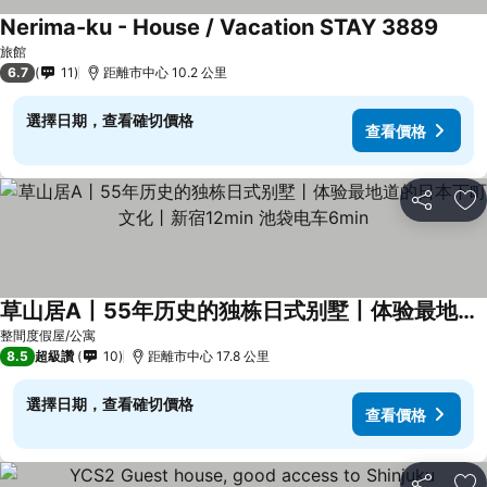
Nerima-ku - House / Vacation STAY 3889
旅館
6.7
11
距離市中心 10.2 公里
選擇日期，查看確切價格
查看價格
分享
加
草山居A丨55年历史的独栋日式别墅丨体验最地道的日本下町文化丨新宿12min 池袋电车6min
整間度假屋/公寓
8.5
超級讚
10
距離市中心 17.8 公里
選擇日期，查看確切價格
查看價格