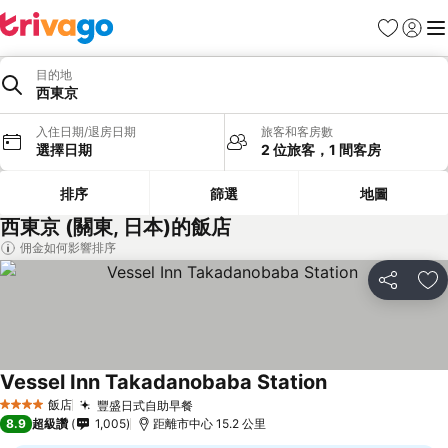
我的最愛
登入
選
目的地
西東京
入住日期/退房日期
旅客和客房數
選擇日期
2 位旅客，1 間客房
排序
篩選
地圖
西東京 (關東, 日本)的飯店
佣金如何影響排序
分享
加
Vessel Inn Takadanobaba Station
飯店
豐盛日式自助早餐
4 星級
8.9
超級讚
1,005
距離市中心 15.2 公里