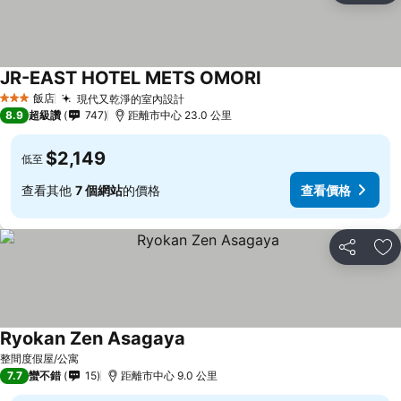
JR-EAST HOTEL METS OMORI
飯店
現代又乾淨的室內設計
3 星級
8.9
超級讚
747
距離市中心 23.0 公里
$2,149
低至
查看其他
7 個網站
的價格
查看價格
分享
加
Ryokan Zen Asagaya
整間度假屋/公寓
7.7
蠻不錯
15
距離市中心 9.0 公里