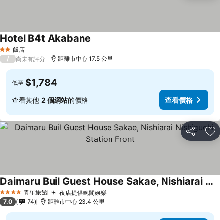
Hotel B4t Akabane
飯店
2 星級
/
距離市中心 17.5 公里
尚未有評分
$1,784
低至
查看其他
2 個網站
的價格
查看價格
分享
加
Daimaru Buil Guest House Sakae, Nishiarai Nishiguchi Station Front
青年旅館
夜店提供晚間娛樂
4 星級
7.0
74
距離市中心 23.4 公里