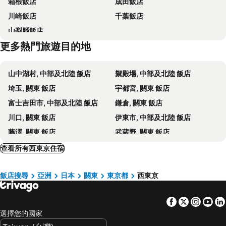
箱根飯店
成田飯店
東京國際機場 (羽田機場)
幕張展覽館
新宿王子大飯店
Capsule Hotel Block Room
川崎飯店
千葉飯店
Koganei Park
Edo-Tokyo Open Air Architectural Museum
APA Hotel & Resort Roppongi Ekihigashi
Hotel Metropolitan Edmont Tokyo
山梨縣飯店
Ghibli Museum
Inokashira Park
東急 STAY 飯店水道橋
Tabist Hotel Aurora Ikebukuro
更多熱門旅遊目的地
Kichijoji Station
Nogawa Park
Rhodes Kagurazaka Hotel
東京新宿諾特飯店
Airport Chofu
Jindaiji Temple
Sotetsu Fresa Inn Tokyo Roppongi
KOKO HOTEL Ikebukuro
山中湖村, 中部及北陸 飯店
禦殿場, 中部及北陸 飯店
味之素體育場
Akasaka Mitsuke Metro Station
梅茲武藏境 JR 東飯店
Richmond Hotel Tokyo Musashino
埼玉, 關東 飯店
宇都宮, 關東 飯店
Sakae
赤羽站
東橫INN 西武池袋線東久留米站西口
Kichijoji Excel Hotel Tokyu
富士吉田市, 中部及北陸 飯店
鎌倉, 關東 飯店
Maihama Station
Senkawa Metro Station
Hotel Charire Kichijoji
Aki Sapo Stay Kichijoji
川口, 關東 飯店
伊東市, 中部及北陸 飯店
Shinjuku Sanchōme Metro Station
Shinjukusanchome Station
Business Hotel Issa Annex
Business Inn Grandeur Fuchu
藤澤, 關東 飯店
武蔵野, 關東 飯店
Yokohama World Porters
JR-East Hotel Mets Kokubunji
Kumegawa Wing Hotel
三島, 中部及北陸 飯店
高崎市, 關東 飯店
查看所有西東京住宿
Enzo Tokyo
Hotel Musashino no Mori
伊豆, 中部及北陸 飯店
立川, 關東 飯店
Chofu Urban Hotel
東京馬羅德飯店
飯店搜尋
亞洲
日本
關東
東京都
西東京
千代田區, 關東 飯店
船橋, 關東 飯店
Toyoko Inn Tokyo Keio-sen Higashi-fuchu-eki Kita-guchi
Hotel Livemax Kita Fuchu
市川, 關東 飯店
町田, 關東 飯店
HOTEL LiVEMAX Kitafuchu
東京頂級荻窪安心之宿膠囊飯店
Facebook
Twitter
Insta
Yo
沼津, 中部及北陸 飯店
柏市, 關東 飯店
Hotel Continental Fuchu
Hill Top
選擇您的國家
仙台, 東北 飯店
山北, 東北 飯店
HOTEL LiVEMAX Takadanobaba Ekimae
Tokorozawa Park Hotel