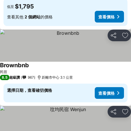
$1,795
低至
查看其他
2 個網站
的價格
查看價格
分享
加
Brownbnb
查看價格
民宿
8.5
超級讚
967
距離市中心 3.1 公里
選擇日期，查看確切價格
查看價格
分享
加