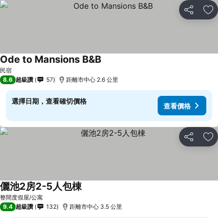
分享
加
Ode to Mansions B&B
查看價格
民宿
8.6
超級讚
57
距離市中心 2.6 公里
選擇日期，查看確切價格
查看價格
分享
加
儷池2房2-5人包棟
查看價格
整間度假屋/公寓
9.4
超級讚
132
距離市中心 3.5 公里