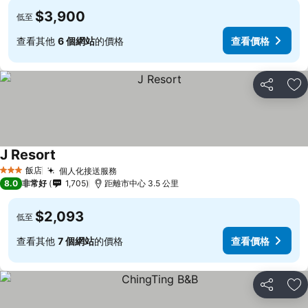
$3,900
低至
查看其他
6 個網站
的價格
查看價格
分享
加
J Resort
查看價格
飯店
個人化接送服務
查看價格
3 星級
8.0
非常好
1,705
距離市中心 3.5 公里
$2,093
低至
查看其他
7 個網站
的價格
查看價格
分享
加