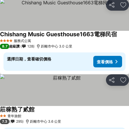
分享
加
Chishang Music Guesthouse1663電梯民宿
查看
服務式公寓
4 星級
8.7
超級讚
128
距離市中心 3.0 公里
選擇日期，查看確切價格
查看價格
分享
加
莊稼熟了貳館
查看價格
青年旅館
2 星級
7.3
295
距離市中心 3.6 公里