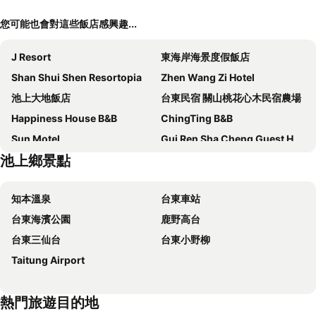
您可能也會對這些飯店感興趣...
J Resort
東海岸海景度假飯店
Shan Shui Shen Resortopia
Zhen Wang Zi Hotel
池上大地飯店
台東民宿 關山桃花心木民宿農場
Happiness House B&B
ChingTing B&B
Sun Motel
Gui Ren Sha Cheng Guest House
池上鄉景點
春夏秋冬海景民宿Ocean View Motel
Gajilia B&B
十畝田山莊會館
池上5159懷舊民宿 請勿用阿勾達訂房
知本溫泉
台東車站
Flower Homestay
Deer House
台東海濱公園
鹿野高台
台東鹿野森活 訂房後來電確認
Wishingwell B&B
台東三仙台
台東小野柳
Fengnan Tianzhuang Homestay
台東東聖仙帝海景民宿
Taitung Airport
Jiu An Qing Jing Homestay
Lowpressure Restaurant & Surf Guesthouse
Remindful Homestay
Finest Hour
熱門旅遊目的地
Guanshan Falcon
木子屋民宿Lee House