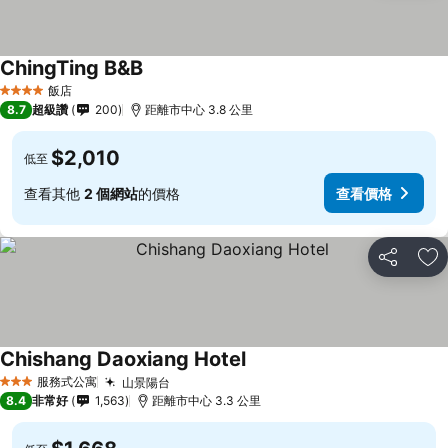
ChingTing B&B
查看價格
飯店
4 星級
8.7
超級讚
200
距離市中心 3.8 公里
$2,010
低至
查看其他
2 個網站
的價格
查看價格
分享
加
Chishang Daoxiang Hotel
查看價格
服務式公寓
山景陽台
查看價格
3 星級
8.4
非常好
1,563
距離市中心 3.3 公里