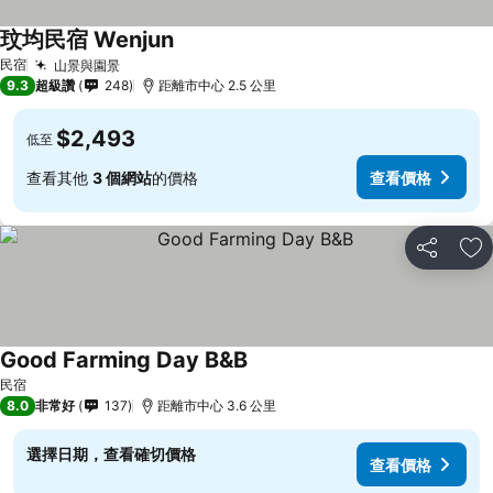
玟均民宿 Wenjun
查看價格
民宿
山景與園景
查看價格
9.3
超級讚
248
距離市中心 2.5 公里
$2,493
低至
查看其他
3 個網站
的價格
查看價格
分享
加
Good Farming Day B&B
查看價格
民宿
8.0
非常好
137
距離市中心 3.6 公里
選擇日期，查看確切價格
查看價格