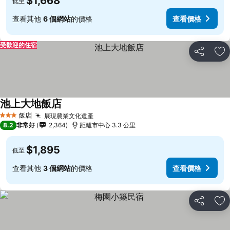
$1,668
低至
查看其他
6 個網站
的價格
查看價格
受歡迎的住宿
分享
加
池上大地飯店
查看價格
飯店
展現農業文化遺產
查看價格
3 星級
8.2
非常好
2,364
距離市中心 3.3 公里
$1,895
低至
查看其他
3 個網站
的價格
查看價格
分享
加