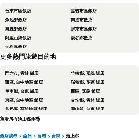
關山福緣民宿
Sunlight Gallery landscape
台東市區飯店
嘉義市區飯店
Mata Indigenous Culture
Oasis Hotel
魚池鄉飯店
南投市飯店
Jacaranda House
Brown No.3 B&B
壽豐鄉飯店
屏東市區飯店
池上投優榻 Smart living B&B
耘禾莊園民宿 台東縣民宿編號1273號
阿里山鄉飯店
鹿谷鄉飯店
6號交響曲民宿
David Samstrong Lite 小馬客棧 果園
大樹區飯店
台東新港民宿
台東東聖仙帝海景民宿
更多熱門旅遊目的地
Yi Suo Yen Yu Homestay
Tsuen Feng
Fuli Stay 無提供早餐的住宿
鬥六市, 雲林 飯店
竹崎鄉, 嘉義 飯店
西區, 台中地區 飯店
瑞穗鄉, 花蓮 飯店
卑南鄉, 台東 飯店
西區, 嘉義 飯店
東區, 台中地區 飯店
古坑鄉, 雲林 飯店
鳥松區, 高雄地區 飯店
關山鎮, 台東 飯店
永康區, 台南地區 飯店
成功鎮, 台東 飯店
查看所有池上鄉住宿
梅山鄉, 嘉義 飯店
綠島鄉, 台東 飯店
飯店搜尋
亞洲
台灣
台東
池上鄉
民雄鄉, 嘉義 飯店
長濱鄉, 台東 飯店