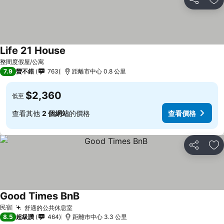
分享
加
Life 21 House
查看價格
整間度假屋/公寓
7.9
蠻不錯
763
距離市中心 0.8 公里
$2,360
低至
查看其他
2 個網站
的價格
查看價格
分享
加
Good Times BnB
查看價格
民宿
舒適的公共休息室
查看價格
8.5
超級讚
464
距離市中心 3.3 公里