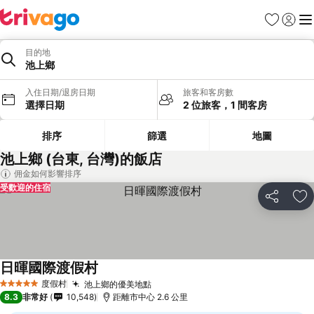
我的最愛
登入
選
目的地
池上鄉
入住日期/退房日期
旅客和客房數
選擇日期
2 位旅客，1 間客房
排序
篩選
地圖
池上鄉 (台東, 台灣)的飯店
佣金如何影響排序
受歡迎的住宿
分享
加
日暉國際渡假村
查看價格
度假村
池上鄉的優美地點
查看價格
5 星級
8.3
非常好
10,548
距離市中心 2.6 公里