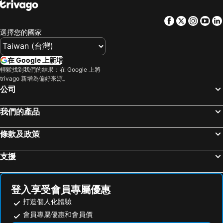
太麻里鄉, 台東 飯店
竹山鎮, 南投 飯店
Facebook
Twitter
Insta
Yo
鹿野鄉, 台東 飯店
信義鄉, 南投 飯店
選擇您的國家
高雄市區, 高雄地區 飯店
台東市區, 台東 飯店
恆春, 屏東 飯店
屏東市區, 屏東 飯店
在 Google 上新增
阿里山鄉, 嘉義 飯店
琉球鄉, 屏東 飯店
輕鬆找到我們的結果：在 Google 上將
trivago 新增為偏好來源。
大樹區, 高雄地區 飯店
番路鄉, 嘉義 飯店
公司
台北市區, 台北 飯店
台中市區, 台中地區 飯店
我們的產品
台南市區, 台南地區 飯店
花蓮市, 花蓮 飯店
礁溪鄉, 宜蘭 飯店
嘉義市區, 嘉義 飯店
條款及政策
支援
登入享受會員專屬優惠
打造個人化體驗
會員專屬優惠和會員價