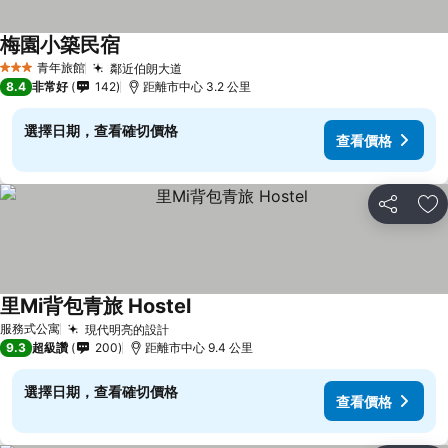
梅園小築民宿
查看價格
青年旅館
鄰近伯朗大道
查看價格
3 星級
8.4
非常好
142
距離市中心 3.2 公里
選擇日期，查看確切價格
查看價格
分享
加
里Mi背包青旅 Hostel
查看價格
服務式公寓
現代明亮的設計
查看價格
9.3
超級讚
200
距離市中心 9.4 公里
選擇日期，查看確切價格
查看價格