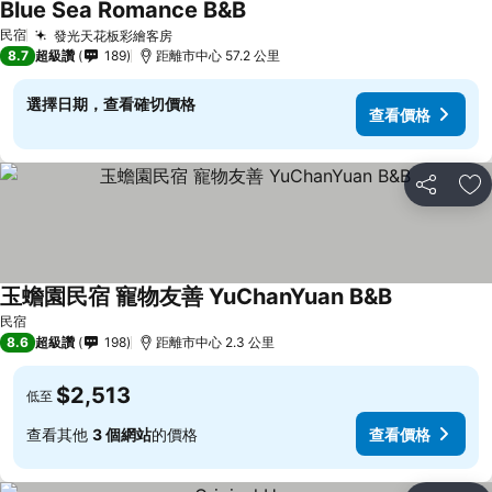
Blue Sea Romance B&B
查看價格
民宿
發光天花板彩繪客房
查看價格
8.7
超級讚
189
距離市中心 57.2 公里
選擇日期，查看確切價格
查看價格
分享
加
玉蟾園民宿 寵物友善 YuChanYuan B&B
查看價格
民宿
8.6
超級讚
198
距離市中心 2.3 公里
$2,513
低至
查看其他
3 個網站
的價格
查看價格