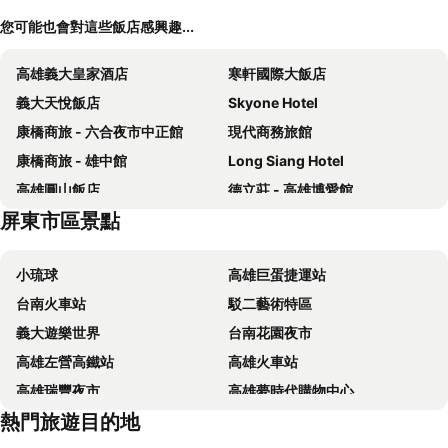
您可能也會對這些飯店感興趣...
高雄義大皇家酒店
寒軒國際大飯店
義大天悅飯店
Skyone Hotel
康橋商旅 - 六合夜市中正館
現代商務旅館
康橋商旅 - 雄中館
Long Siang Hotel
高雄圓山飯店
德立莊 - 高雄博愛館
屏東市區景點
中央飯店
麗尊酒店
河堤國際商旅
宮賞藝術大飯店
小琉球
高雄巨蛋捷運站
京城大飯店
高雄商旅
台南火車站
駁二藝術特區
Kaohsiung Marriott Hotel
和逸飯店高雄中山館
義大遊樂世界
台南花園夜市
好地方大飯店
康橋大飯店 - 三多商圈館
高雄左營高鐵站
高雄火車站
巨蛋旅店
宜都大飯店
高雄瑞豐夜市
高雄夢時代購物中心
凱羅藝術大飯店
康橋商旅五甲館 Kindness Wu Jia
熱門旅遊目的地
高雄六合夜市
高雄小港國際機場
River inn ZihLi
國眾大飯店