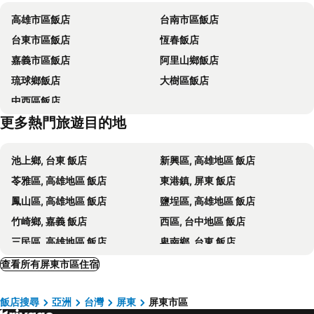
高雄美麗島捷運站
85大樓
Hub Hotel Kaohsiung Cisian Branch
Royal Group Hotel Minghua Branch
高雄市區飯店
台南市區飯店
台南安平古堡
台南高鐵站
Kiwi Express Hotel - Jiuru Rd
The Tree House
台東市區飯店
恆春飯店
高雄義大世界
高雄市立美術館
高雄國際會館
Hoya Resort Hotel Kaohsiung
嘉義市區飯店
阿里山鄉飯店
高雄85大樓
台南大東夜市
H2O Hotel
康橋商旅 - 後驛九如館
琉球鄉飯店
大樹區飯店
佛光山佛陀紀念館
高雄義守大學
JÒHŌ HOTEL Kaohsiung
Howard Plaza Hotel Kaohsiung
中西區飯店
高雄技擊館
高雄文化中心
高雄御宿商旅 - 後驛館
帝豪飯店
更多熱門旅遊目的地
茂林國家風景區
高雄醫學大學
頭等艙飯店 - 高雄館
inns hotel
高雄荖濃溪
蓮池潭
麗隆商旅LilongHotel
LJ Hotel
池上鄉, 台東 飯店
新興區, 高雄地區 飯店
瑞豐夜市
高雄愛河
Paris Business Hotel
橙屋商旅
苓雅區, 高雄地區 飯店
東港鎮, 屏東 飯店
高雄新光碼頭海洋之心
芝豐大飯店
Just Sleep Kaohsiung Zhongzheng
鳳山區, 高雄地區 飯店
鹽埕區, 高雄地區 飯店
藍色海岸 HOTEL
金石大飯店
竹崎鄉, 嘉義 飯店
西區, 台中地區 飯店
康橋商旅新崛江館
河堤美學商旅
三民區, 高雄地區 飯店
卑南鄉, 台東 飯店
台輪時尚旅店
鑽石大旅社
滿州鄉, 屏東 飯店
前金區, 高雄地區 飯店
查看所有屏東市區住宿
Weifeng Boutique Business Hotel - Zhanqian Branch
Wemeet Hotel
西區, 嘉義 飯店
東區, 台中地區 飯店
Fish Hotel-Pingtung
Here Hotel-PingtungA
飯店搜尋
亞洲
台灣
屏東
屏東市區
東區, 台南地區 飯店
安平區, 台南地區 飯店
Here Hostel - Pingtung
Tzu Chi Hotel