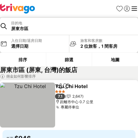
我的最愛
登入
選
目的地
屏東市區
入住日期/退房日期
旅客和客房數
選擇日期
2 位旅客，1 間客房
排序
篩選
地圖
屏東市區 (屏東, 台灣)的飯店
佣金如何影響排序
Tzu Chi Hotel
分享
加入我的最愛
3 星級
7.1
2,647
距離市中心 0.7 公里
專屬停車位