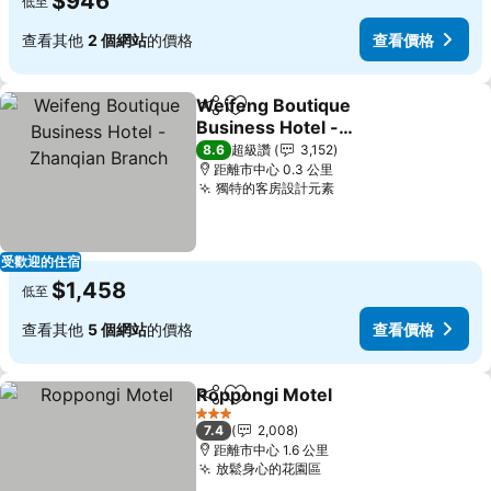
$946
低至
查看其他
2 個網站
的價格
查看價格
Weifeng Boutique
分享
加入我的最愛
Business Hotel -
Zhanqian Branch
8.6
超級讚
3,152
距離市中心 0.3 公里
獨特的客房設計元素
受歡迎的住宿
$1,458
低至
查看其他
5 個網站
的價格
查看價格
Roppongi Motel
分享
加入我的最愛
3 星級
7.4
2,008
距離市中心 1.6 公里
放鬆身心的花園區