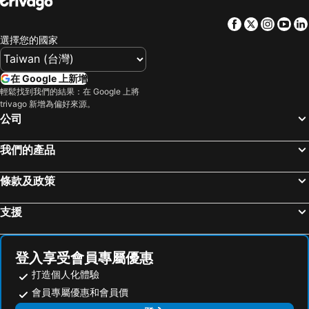
鳥松區, 高雄地區 飯店
車城鄉, 屏東 飯店
Fu Kuang Hotel
薇風精品旅館
Facebook
Twitter
Insta
Yo
關山鎮, 台東 飯店
永康區, 台南地區 飯店
Fu Men Hotel
明山莊
選擇您的國家
高雄市區, 高雄地區 飯店
台南市區, 台南地區 飯店
Golden Phoenix Hotel
NL 概念商旅
台東市區, 台東 飯店
恆春, 屏東 飯店
高雄麗馨精品商旅
Happy Garden Motel
在 Google 上新增
嘉義市區, 嘉義 飯店
阿里山鄉, 嘉義 飯店
輕鬆找到我們的結果：在 Google 上將
Xinyuanbao Shangshi Homestay
Flower Country Motel
trivago 新增為偏好來源。
琉球鄉, 屏東 飯店
大樹區, 高雄地區 飯店
皇家尊龍大酒店
力麗哲園商旅 高雄
公司
台北市區, 台北 飯店
台中市區, 台中地區 飯店
Blue Ocean Hotel
Royal Group Hotel Chun Shan Branch
我們的產品
花蓮市, 花蓮 飯店
礁溪鄉, 宜蘭 飯店
Island House
Guide Education Culture Hotel Kaohsiung Museum of Fine Arts
樂逸旅居 - 高雄七賢館
吉娃娃商旅
條款及政策
Kindness Hotel - Kaohsiung Main Station
Wind Nan Tse Branch
支援
登入享受會員專屬優惠
打造個人化體驗
會員專屬優惠和會員價