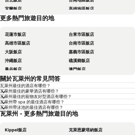
宜蘭飯店
高雄地區飯店
更多熱門旅遊目的地
台東飯店
台中地區飯店
花蓮市飯店
台東市區飯店
高雄市區飯店
台南市區飯店
大阪飯店
嘉義市區飯店
沖繩飯店
礁溪鄉飯店
曼谷飯店
澳門飯店
關於瓦萊州的常見問答
香港飯店
那霸飯店
瓦萊州最佳的酒店有哪些？
羅東市飯店
新加坡飯店
瓦萊州最佳的豪華酒店有哪些？
板橋區飯店
名古屋飯店
瓦萊州最佳的寵物友好型酒店有哪些？
瓦萊州帶 spa 的最佳酒店有哪些？
京都飯店
北投飯店
瓦萊州帶泳池的最佳酒店有哪些？
瓦萊州 - 更多熱門旅遊目的地
西屯區飯店
花蓮飯店
嘉義飯店
南投飯店
Kippel飯店
克萊恩蒙塔納飯店
桃園地區飯店
基隆飯店