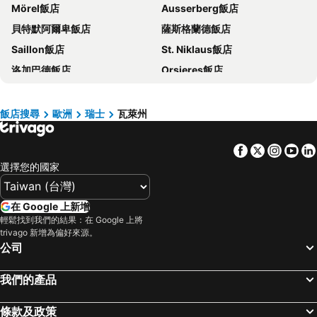
Mörel飯店
Ausserberg飯店
新竹地區飯店
澎湖飯店
貝特默阿爾卑飯店
薩斯格蘭德飯店
苗栗縣飯店
金門飯店
Saillon飯店
St. Niklaus飯店
彰化地區飯店
雲林飯店
洛加巴德飯店
Orsieres飯店
台灣飯店
近畿飯店
Port-Valais飯店
Blatten飯店
新北市飯店
屏東飯店
Ayer飯店
Unterbäch飯店
澳門飯店
濟州飯店
飯店搜尋
歐洲
瑞士
瓦萊州
Zinal飯店
Ried-Brig飯店
京都府飯店
Facebook
Twitter
Insta
Yo
Rosswald飯店
Saas Almagell飯店
選擇您的國家
Stalden飯店
Susten飯店
在 Google 上新增
輕鬆找到我們的結果：在 Google 上將
trivago 新增為偏好來源。
公司
我們的產品
條款及政策