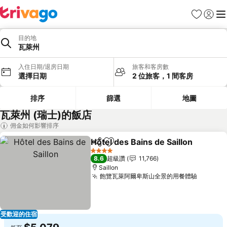
我的最愛
登入
選
目的地
瓦萊州
入住日期/退房日期
旅客和客房數
選擇日期
2 位旅客，1 間客房
排序
篩選
地圖
瓦萊州 (瑞士)的飯店
佣金如何影響排序
Hôtel des Bains de Saillon
分享
加入我的最愛
4 星級
8.6
超級讚
11,766
Saillon
飽覽瓦萊阿爾卑斯山全景的用餐體驗
受歡迎的住宿