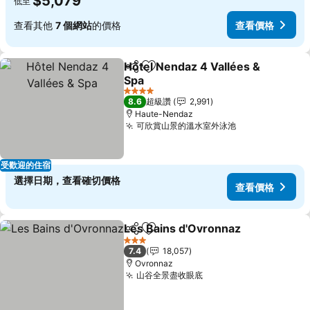
$5,079
低至
查看其他
7 個網站
的價格
查看價格
Hôtel Nendaz 4 Vallées &
分享
加入我的最愛
Spa
4 星級
8.6
超級讚
2,991
Haute-Nendaz
可欣賞山景的溫水室外泳池
受歡迎的住宿
選擇日期，查看確切價格
查看價格
Les Bains d'Ovronnaz
分享
加入我的最愛
3 星級
7.4
18,057
Ovronnaz
山谷全景盡收眼底