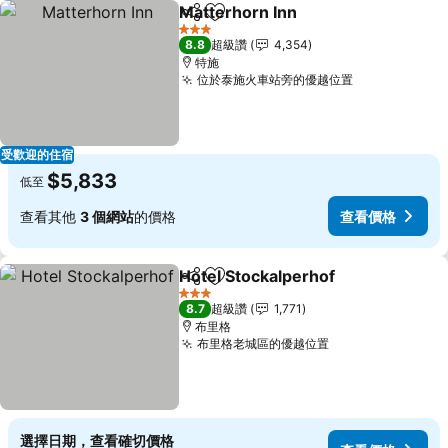
Matterhorn Inn
分享
加入我的最愛
3 星級
8.8
超級讚
4,354
特施
位於泰施火車站旁的優越位置
受歡迎的住宿
$5,833
低至
查看其他
3 個網站
的價格
查看價格
Hotel Stockalperhof
分享
加入我的最愛
3 星級
8.7
超級讚
1,771
布里格
布里格老城區的優越位置
選擇日期，查看確切價格