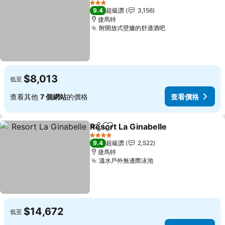
3 星級
9.4
超級讚
3,156
捷馬特
附開放式壁爐的舒適酒吧
$8,013
低至
查看其他
7 個網站
的價格
查看價格
Resort La Ginabelle
分享
加入我的最愛
4 星級
9.4
超級讚
2,522
捷馬特
溫水戶外無邊際泳池
$14,672
低至