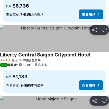
$6,736
低至
查看其他
7 個網站
的價格
查看價格
分享
加
Liberty Central Saigon Citypoint Hotel
查看價格
飯店
尊榮市景客房
查看價格
4 星級
9.0
超級讚
12,911
和平省
$1,133
低至
查看其他
9 個網站
的價格
查看價格
分享
加