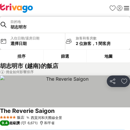
我的最愛
登入
選
目的地
胡志明市
入住日期/退房日期
旅客和客房數
選擇日期
2 位旅客，1 間客房
排序
篩選
地圖
胡志明市 (越南)的飯店
佣金如何影響排序
分享
加
The Reverie Saigon
查看價格
飯店
西貢河和天際線全景
查看價格
5 星級
9.4
超級讚
6,671
和平省