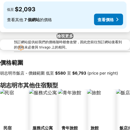
$2,093
低至
查看其他
7 個網站
的價格
查看價格
檢視更多
預訂網站提供給我們的價格隨時都會改變，因此您前往預訂網站後看到
的價格未必會與 trivago 上的相同。
價格範圍
胡志明市飯店 -
價錢範圍
低至
‎$580
至
‎$6,793
(price per night)
胡志明市其他住宿類型
民宿
服務式公寓
青年旅館
旅館
飯店