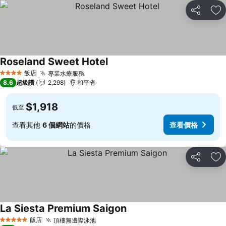
分享
加
Roseland Sweet Hotel
查看價格
飯店
專業水療服務
查看價格
4 星級
8.6
超級讚
2,298
和平省
$1,918
低至
查看其他
6 個網站
的價格
查看價格
分享
加
La Siesta Premium Saigon
查看價格
飯店
頂樓無邊際泳池
查看價格
5 星級