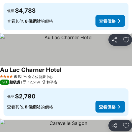
$4,788
低至
查看其他
6 個網站
的價格
查看價格
分享
加
Au Lac Charner Hotel
查看價格
飯店
全方位健康中心
查看價格
4 星級
9.1
超級讚
12,519
和平省
$2,790
低至
查看其他
8 個網站
的價格
查看價格
分享
加