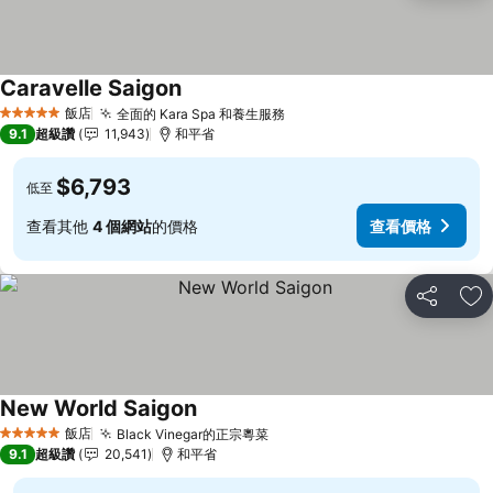
Caravelle Saigon
查看價格
飯店
全面的 Kara Spa 和養生服務
查看價格
5 星級
9.1
超級讚
11,943
和平省
$6,793
低至
查看其他
4 個網站
的價格
查看價格
分享
加
New World Saigon
查看價格
飯店
Black Vinegar的正宗粵菜
查看價格
5 星級
9.1
超級讚
20,541
和平省