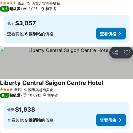
飯店
西貢九霄雲外餐廳
查看價格
5 星級
9.6
超級讚
2,926
和平省
$3,057
低至
查看其他
6 個網站
的價格
查看價格
分享
加
Liberty Central Saigon Centre Hotel
查看價格
飯店
國際與越南美食
查看價格
4 星級
8.5
超級讚
10,621
和平省
$1,938
低至
查看其他
9 個網站
的價格
查看價格