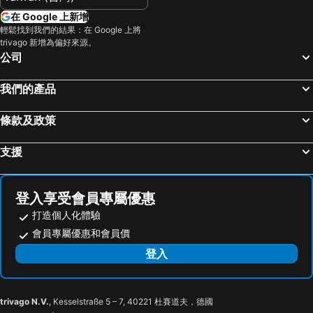
彰化地區飯店
雲林飯店
在 Google 上新增
台灣飯店
近畿飯店
輕鬆找到我們的結果：在 Google 上將
trivago 新增為偏好來源。
新北市飯店
屏東飯店
公司
澳門飯店
濟州飯店
京都府飯店
我們的產品
條款及政策
支援
登入享受會員專屬優惠
打造個人化體驗
會員專屬優惠和會員價
登入
trivago N.V.
, Kesselstraße 5 – 7, 40221 杜賽道夫，德國