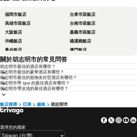
福岡市飯店
台東市區飯店
高雄市區飯店
台南市區飯店
大阪飯店
嘉義市區飯店
沖繩飯店
礁溪鄉飯店
曼谷飯店
澳門飯店
關於胡志明市的常見問答
香港飯店
那霸飯店
胡志明市最佳的酒店有哪些？
羅東市飯店
新加坡飯店
胡志明市最佳的豪華酒店有哪些？
板橋區飯店
名古屋飯店
胡志明市最佳的寵物友好型酒店有哪些？
胡志明市帶 spa 的最佳酒店有哪些？
京都飯店
北投飯店
胡志明市帶泳池的最佳酒店有哪些？
西屯區飯店
台東飯店
嘉義飯店
南投飯店
飯店搜尋
亞洲
越南
胡志明市
桃園地區飯店
基隆飯店
Facebook
Twitter
Insta
Yo
新竹地區飯店
澎湖飯店
選擇您的國家
苗栗縣飯店
金門飯店