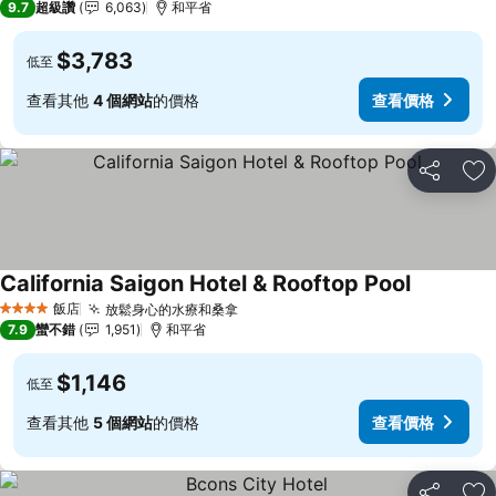
9.7
超級讚
6,063
和平省
$3,783
低至
查看其他
4 個網站
的價格
查看價格
分享
加
California Saigon Hotel & Rooftop Pool
查看價格
飯店
放鬆身心的水療和桑拿
查看價格
4 星級
7.9
蠻不錯
1,951
和平省
$1,146
低至
查看其他
5 個網站
的價格
查看價格