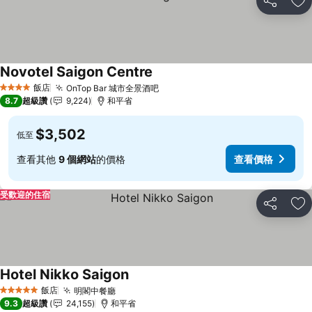
分享
加
Novotel Saigon Centre
查看價格
飯店
OnTop Bar 城市全景酒吧
查看價格
4 星級
8.7
超級讚
9,224
和平省
$3,502
低至
查看其他
9 個網站
的價格
查看價格
受歡迎的住宿
分享
加
Hotel Nikko Saigon
查看價格
飯店
明閣中餐廳
查看價格
5 星級
9.3
超級讚
24,155
和平省