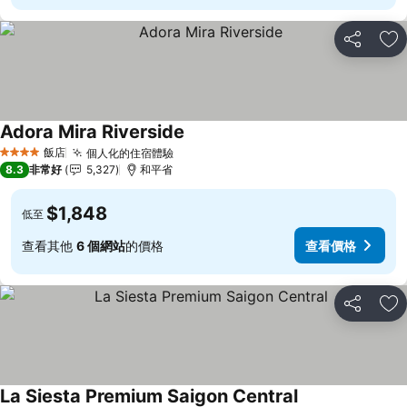
分享
加
Adora Mira Riverside
查看價格
飯店
個人化的住宿體驗
查看價格
4 星級
8.3
非常好
5,327
和平省
$1,848
低至
查看其他
6 個網站
的價格
查看價格
分享
加
La Siesta Premium Saigon Central
查看價格