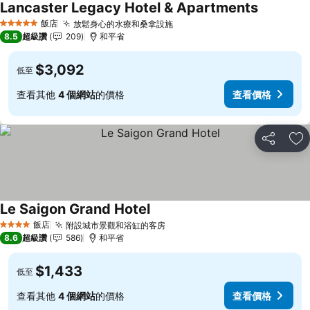
Lancaster Legacy Hotel & Apartments
查看價格
飯店
放鬆身心的水療和桑拿設施
查看價格
5 星級
8.5
超級讚
209
和平省
$3,092
低至
查看其他
4 個網站
的價格
查看價格
分享
加
Le Saigon Grand Hotel
查看價格
飯店
附設城市景觀和浴缸的客房
查看價格
4 星級
8.6
超級讚
586
和平省
$1,433
低至
查看其他
4 個網站
的價格
查看價格