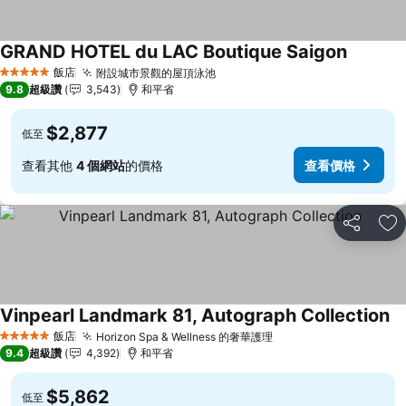
GRAND HOTEL du LAC Boutique Saigon
查看價格
飯店
附設城市景觀的屋頂泳池
查看價格
5 星級
9.8
超級讚
3,543
和平省
$2,877
低至
查看其他
4 個網站
的價格
查看價格
分享
加
Vinpearl Landmark 81, Autograph Collection
查
飯店
Horizon Spa & Wellness 的奢華護理
查看價格
5 星級
9.4
超級讚
4,392
和平省
$5,862
低至