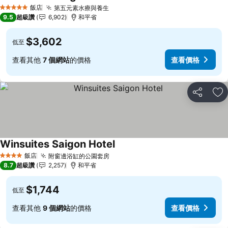
查看價格
飯店
第五元素水療與養生
查看價格
5 星級
9.5
超級讚
6,902
和平省
$3,602
低至
查看其他
7 個網站
的價格
查看價格
分享
加
Winsuites Saigon Hotel
查看價格
飯店
附窗邊浴缸的公園套房
查看價格
4 星級
8.7
超級讚
2,257
和平省
$1,744
低至
查看其他
9 個網站
的價格
查看價格