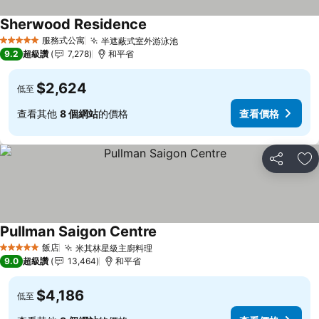
Sherwood Residence
查看價格
服務式公寓
半遮蔽式室外游泳池
查看價格
5 星級
9.2
超級讚
7,278
和平省
$2,624
低至
查看其他
8 個網站
的價格
查看價格
分享
加
Pullman Saigon Centre
查看價格
飯店
米其林星級主廚料理
查看價格
5 星級
9.0
超級讚
13,464
和平省
$4,186
低至