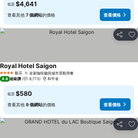
$4,641
低至
查看其他
7 個網站
的價格
查看價格
分享
加
Royal Hotel Saigon
查看價格
飯店
皇家咖啡廳與城市景觀用餐
查看價格
4 星級
8.6
超級讚
8,773
和平省
$580
低至
查看其他
9 個網站
的價格
查看價格
分享
加