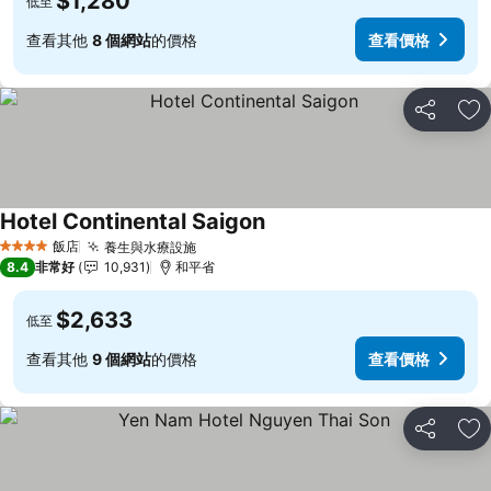
$1,280
低至
查看其他
8 個網站
的價格
查看價格
分享
加
Hotel Continental Saigon
查看價格
飯店
養生與水療設施
查看價格
4 星級
8.4
非常好
10,931
和平省
$2,633
低至
查看其他
9 個網站
的價格
查看價格
分享
加