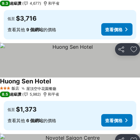
9.3
超級讚
4,677
和平省
$3,716
低至
查看其他
9 個網站
的價格
查看價格
分享
加
Huong Sen Hotel
查看價格
飯店
屋頂空中花園餐廳
查看價格
3 星級
8.5
超級讚
5,982
和平省
$1,373
低至
查看其他
6 個網站
的價格
查看價格