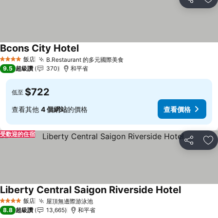
分享
加
Bcons City Hotel
查看價格
飯店
B.Restaurant 的多元國際美食
查看價格
4 星級
9.5
超級讚
370
和平省
$722
低至
查看其他
4 個網站
的價格
查看價格
受歡迎的住宿
分享
加
Liberty Central Saigon Riverside Hotel
查看價格
飯店
屋頂無邊際游泳池
查看價格
4 星級
8.8
超級讚
13,665
和平省