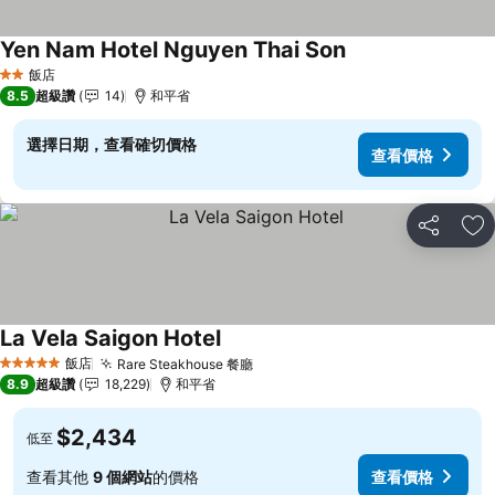
Yen Nam Hotel Nguyen Thai Son
查看價格
飯店
2 星級
8.5
超級讚
14
和平省
選擇日期，查看確切價格
查看價格
分享
加
La Vela Saigon Hotel
查看價格
飯店
Rare Steakhouse 餐廳
查看價格
5 星級
8.9
超級讚
18,229
和平省
$2,434
低至
查看其他
9 個網站
的價格
查看價格