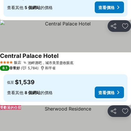
查看其他
5 個網站
的價格
查看價格
分享
加
Central Palace Hotel
查看價格
飯店
池畔酒吧，城市美景盡收眼底
查看價格
4 星級
8.1
非常好
5,784
和平省
$1,539
低至
查看其他
8 個網站
的價格
查看價格
受歡迎的住宿
分享
加