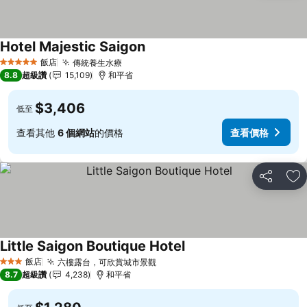
Hotel Majestic Saigon
查看價格
飯店
傳統養生水療
查看價格
5 星級
8.8
超級讚
15,109
和平省
$3,406
低至
查看其他
6 個網站
的價格
查看價格
分享
加
Little Saigon Boutique Hotel
查看價格
飯店
六樓露台，可欣賞城市景觀
查看價格
3 星級
8.7
超級讚
4,238
和平省