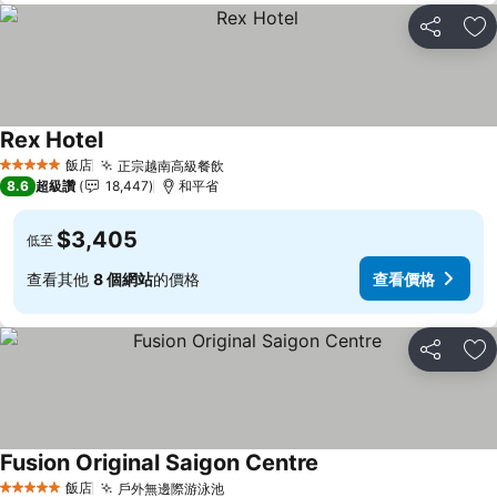
分享
加
Rex Hotel
查看價格
飯店
正宗越南高級餐飲
查看價格
5 星級
8.6
超級讚
18,447
和平省
$3,405
低至
查看其他
8 個網站
的價格
查看價格
分享
加
Fusion Original Saigon Centre
查看價格
飯店
戶外無邊際游泳池
查看價格
5 星級