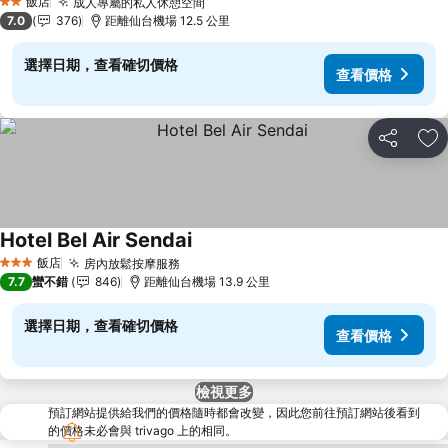
飯店
成人專屬的私人休憩空間
查看價格
2 星級
7.0
376
距離仙台機場 12.5 公里
選擇日期，查看確切價格
查看價格
分享
加
Hotel Bel Air Sendai
查看價格
飯店
房內放鬆按摩服務
查看價格
3 星級
7.7
蠻不錯
846
距離仙台機場 13.9 公里
選擇日期，查看確切價格
查看價格
檢視更多
預訂網站提供給我們的價格隨時都會改變，因此您前往預訂網站後看到
的價格未必會與 trivago 上的相同。