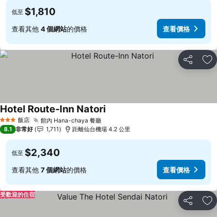
$1,810
低至
查看其他
4 個網站
的價格
查看價格
分享
加
Hotel Route-Inn Natori
查看價格
飯店
館內 Hana-chaya 餐廳
查看價格
3 星級
8.1
非常好
1,711
距離仙台機場 4.2 公里
$2,340
低至
查看其他
7 個網站
的價格
查看價格
受歡迎的住宿
分享
加