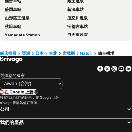
仙台車站
藏王溫泉
Sendai Washington Hotel
APA Hotel TKP Sendai Eki Kita
盛岡車站
新潟車站
Hotel Grand Bach Sendai
HOTEL LiVEMAX Sendai Kokubuncho
山形蔵王溫泉
鬼怒川溫泉
Onyado Nono Sendai Hot Spring
Dormy Inn Sendai Annex
秋田車站
宇都宮車站
Hotel Monterey Sendai
Hotel Crown Hills Sendai Aobadori
Yamagata Station
日光東照宮
Richmond Hotel Sendai
Comfort Hotel Sendai West
仙台機場
Koriyama Station
Sendai Kokusai Hotel
Dormy Inn Sendai Ekimae
乳頭溫泉郷 鶴之湯溫泉
乳頭溫泉郷 蟹場溫泉
Daiwa Roynet Hotel Sendai Ichibancho PREMIER
Henn na Hotel Premier Sendai Kokubuncho
飯店搜尋
亞洲
日本
東北
宮城縣
Natori
仙台機場
山形機場
妙乃湯
Hotel Grand Terrace Sendai Kokubuncho
HOTEL LiVEMAX Sendai Aobadori
Facebook
Twitter
Insta
Yo
那須溫泉
Ginzan Hot Spring
KOKO HOTEL Sendai Station South
HOTEL LiVEMAX Sendai Hirosedori
選擇您的國家
新潟機場
秋田機場
Dormy Inn Sendai Honkan
Hotel Premium Green Plus
乳頭溫泉郷 休暇村
Sendai International Center
KOKO HOTEL Sendai Kotodai Park
R&B Hotel Sendai Hirose-dori Ekimae
在 Google 上新增
花巻溫泉
Sekisui Heim Super Arena
Hotel Green Well
9h nine hours Sendai
輕鬆找到我們的結果：在 Google 上將
trivago 新增為偏好來源。
Fukushima Station
Shinjo Station
Dormy Inn Express Sendai Seaside
Ana Holiday Inn Sendai By Ihg
公司
Urabandai Nekoma Ski Place
庄內機場
Hotel Johzenji
東橫INN 仙台東口 1
乳頭溫泉郷 黒湯溫泉
乳頭溫泉郷 大釜溫泉
Hotel Green Mark
KOKO HOTEL Sendai Station West
我們的產品
Hachimanyama Park
Nikko Yumoto Hot Spring
Hotel Green Pacific
Toyoko Inn Sendai Nishi-guchi Hirose-dori