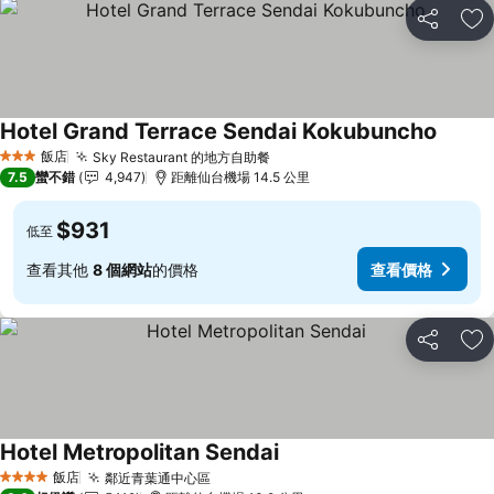
分享
加
Hotel Grand Terrace Sendai Kokubuncho
查看價
飯店
Sky Restaurant 的地方自助餐
查看價格
3 星級
7.5
蠻不錯
4,947
距離仙台機場 14.5 公里
$931
低至
查看其他
8 個網站
的價格
查看價格
分享
加
Hotel Metropolitan Sendai
查看價格
飯店
鄰近青葉通中心區
查看價格
4 星級