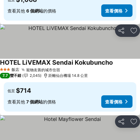
查看其他
6 個網站
的價格
查看價格
分享
加
HOTEL LiVEMAX Sendai Kokubuncho
查看價格
飯店
寵物友善的城市住宿
查看價格
3 星級
7.7
蠻不錯
2,045
距離仙台機場 14.8 公里
$714
低至
查看其他
7 個網站
的價格
查看價格
分享
加