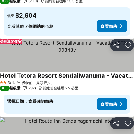
8.6
超級讚
5,119
距離仙台機場 13.9 公里
$2,604
低至
查看其他
7 個網站
的價格
查看價格
受歡迎的住宿
分享
加
Hotel Tetora Resort SendaiIwanuma - Vacation STAY 00348v
查看價格
飯店
獨特的「禿頭折扣」
查看價格
2 星級
8.5
超級讚
282
距離仙台機場 9.2 公里
選擇日期，查看確切價格
查看價格
分享
加