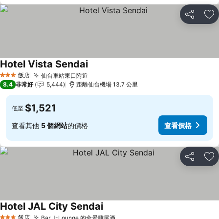
分享
加
Hotel Vista Sendai
查看價格
飯店
仙台車站東口附近
查看價格
3 星級
8.4
非常好
5,444
距離仙台機場 13.7 公里
$1,521
低至
查看其他
5 個網站
的價格
查看價格
分享
加
Hotel JAL City Sendai
查看價格
飯店
Bar J-Lounge 的全景雞尾酒