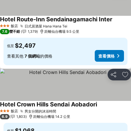
Hotel Route-Inn Sendainagamachi Inter
查看價格
飯店
日式居酒屋 Hana Hana Tei
查看價格
3 星級
7.6
蠻不錯
1,379
距離仙台機場 9.5 公里
$2,497
低至
查看其他
7 個網站
的價格
查看價格
分享
加
Hotel Crown Hills Sendai Aobadori
查看價格
飯店
男女分開的沐浴時間
查看價格
3 星級
6.9
1,803
距離仙台機場 14.2 公里
$1,068
低至