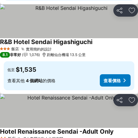
分享
加
R&B Hotel Sendai Higashiguchi
查看價格
飯店
實用簡約的設計
查看價格
3 星級
8.1
非常好
1,076
距離仙台機場 13.5 公里
$1,535
低至
查看其他
4 個網站
的價格
查看價格
分享
加
Hotel Renaissance Sendai -Adult Only
查看價格