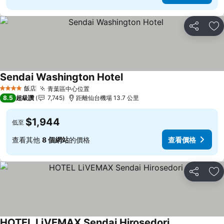
分享
加
Sendai Washington Hotel
查看價格
飯店
青葉區中心位置
查看價格
4 星級
8.5
超級讚
7,745
距離仙台機場 13.7 公里
$1,944
低至
查看其他
8 個網站
的價格
查看價格
分享
加
HOTEL LiVEMAX Sendai Hirosedori