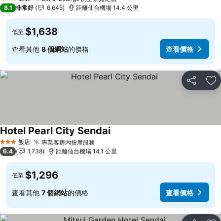
查看價格
3 星級
8.1
非常好
6,645
距離仙台機場 14.4 公里
$1,638
低至
查看其他
8 個網站
的價格
查看價格
分享
加
Hotel Pearl City Sendai
查看價格
飯店
專業客房內按摩服務
查看價格
3 星級
6.4
1,738
距離仙台機場 14.1 公里
$1,296
低至
查看其他
7 個網站
的價格
查看價格