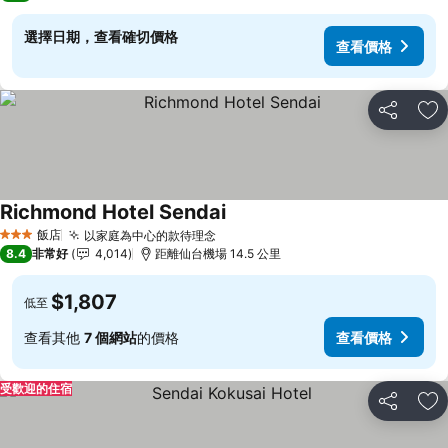
選擇日期，查看確切價格
查看價格
分享
加
Richmond Hotel Sendai
查看價格
飯店
以家庭為中心的款待理念
查看價格
3 星級
8.4
非常好
4,014
距離仙台機場 14.5 公里
$1,807
低至
查看其他
7 個網站
的價格
查看價格
受歡迎的住宿
分享
加