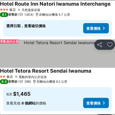
Hotel Route Inn Natori Iwanuma Interchange
查
飯店
天然溫泉浴場
查看價格
3 星級
8.1
非常好
1,604
距離仙台機場 4.7 公里
選擇日期，查看確切價格
查看價格
受歡迎的住宿
分享
加
Hotel Tetora Resort Sendai Iwanuma
查看價格
飯店
寬敞的室內公共浴池
查看價格
2 星級
8.3
非常好
288
距離仙台機場 9.2 公里
$1,465
低至
查看其他
6 個網站
的價格
查看價格