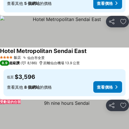
查看其他
5 個網站
的價格
查看價格
分享
加
Hotel Metropolitan Sendai East
查看價格
飯店
仙台市全景
查看價格
4 星級
8.9
超級讚
8,186
距離仙台機場 13.9 公里
$3,596
低至
查看其他
8 個網站
的價格
查看價格
受歡迎的住宿
分享
加