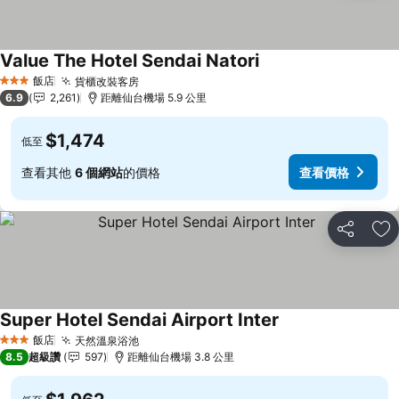
Value The Hotel Sendai Natori
查看價格
飯店
貨櫃改裝客房
查看價格
3 星級
6.9
2,261
距離仙台機場 5.9 公里
$1,474
低至
查看其他
6 個網站
的價格
查看價格
分享
加
Super Hotel Sendai Airport Inter
查看價格
飯店
天然溫泉浴池
查看價格
3 星級
8.5
超級讚
597
距離仙台機場 3.8 公里