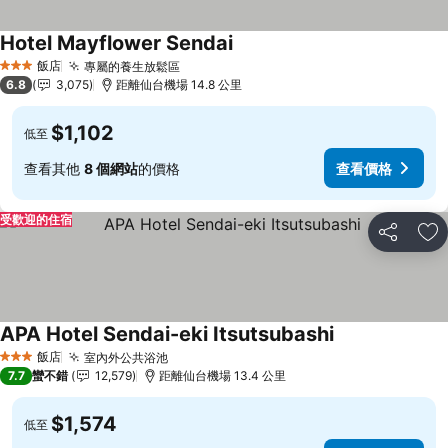
Hotel Mayflower Sendai
查看價格
飯店
專屬的養生放鬆區
查看價格
3 星級
6.8
3,075
距離仙台機場 14.8 公里
$1,102
低至
查看其他
8 個網站
的價格
查看價格
受歡迎的住宿
分享
加
APA Hotel Sendai-eki Itsutsubashi
查看價格
飯店
室內外公共浴池
查看價格
3 星級
7.7
蠻不錯
12,579
距離仙台機場 13.4 公里
$1,574
低至