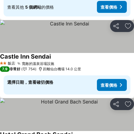
查看其他
5 個網站
的價格
查看價格
分享
加
Castle Inn Sendai
查看價格
飯店
寬敞的溫泉浴場設施
查看價格
2 星級
7.9
非常好
754
距離仙台機場 14.0 公里
選擇日期，查看確切價格
查看價格
分享
加