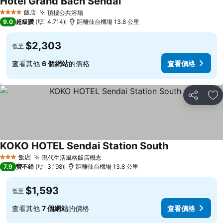
Hotel Grand Bach Sendai
查看價格
飯店
頂樓公共浴場
查看價格
4 星級
9.0
超級讚
4,714
距離仙台機場 13.8 公里
$2,303
低至
查看其他
6 個網站
的價格
查看價格
分享
加
KOKO HOTEL Sendai Station South
查看價格
飯店
現代生活風格飯店概念
查看價格
3 星級
7.9
蠻不錯
3,198
距離仙台機場 13.8 公里
$1,593
低至
查看其他
7 個網站
的價格
查看價格