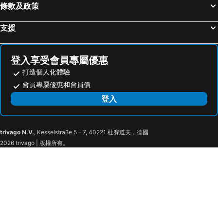
條款及政策
Sunfesta
Rakuten Kobo Stadium Miyagi
Daiwa Roynet Hotel Sendai-nishiguchi
Comfort Hotel Sendai East
Sendai Sunpaza Hall
Event Hall Shoei
Hotel Unisite Sendai
Hotel Premium Green Hills
支援
Sendai Castle
Sendaijo Ato
Super Hotel Mitazono Sendai Airport
Super Hotel Sendai Airport Inter
The Miyagi Museum of Art
Spring Valley Izumikogen Ski Area
Grand Hotel Staymore -Adult Only
Hotel Route-Inn Natori
登入享受會員專屬優惠
Festival Tanabata
Yume messe Miyagi
Hotel Route Inn Natori Iwanuma Interchange
Value The Hotel Sendai Natori
打造個人化體驗
Osaki Hachiman Shrine
Yurtec Stadium Sendai
Hoterunextii
Hotel Tetora Resort Sendai Iwanuma
會員專屬優惠和會員價
Shiogama Shrine
Hitomebore Stadium Miyagi
Hotel Route-Inn Sendainagamachi Inter
Hotel Renaissance Sendai -Adult Only
登入
Akiu Fall
Sakunami Hot Spring
Hotel Route-Inn Sendai Higashi
Asian Hotel CYALA - Adult Only
溫海溫泉
Morioka Castle Ruin Park
Rakuten STAY x EAGLES
Hotel Water Resort Sendai (Adult Only)
trivago N.V.
, Kesselstraße 5 – 7, 40221 杜賽道夫，德國
Gran Deco Snow Resort
Hiraizumi
R&B Hotel Sendai Higashiguchi
Washington R&B Hotel Sendai Higashiguchi
2026 trivago | 版權所有。
Hachimantai Resort Panorama Ski Area
Nasu Highland
R&B Hotel Sendai Higashiguchi - Vacation STAY 39921v
Toyoko Inn Sendai eki Nishi guchi Chuo
Sendai Sunplaza
Super Hotel Sendai Hirosedori
Smile Hotel Sendai Tagajyo
Onoya Hotel
Super Hotel Premier Sendai Kokubuncho Tennenonsen
Hotel Pearl City Sendai
KOKO HOTEL Sendai Station Central
APA Hotel Sendai Kotodai Koen