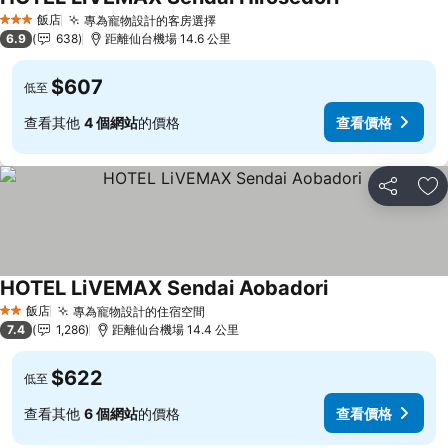
查看價格
飯店
專為寵物設計的客房選擇
查看價格
3 星級
6.9
638
距離仙台機場 14.6 公里
$607
低至
查看其他
4 個網站
的價格
查看價格
分享
加
HOTEL LiVEMAX Sendai Aobadori
查看價格
飯店
專為寵物設計的住宿空間
查看價格
2 星級
7.4
1,286
距離仙台機場 14.4 公里
$622
低至
查看其他
6 個網站
的價格
查看價格