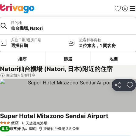
我的最愛
登入
選
目的地
仙台機場, Natori
入住日期/退房日期
旅客和客房數
選擇日期
2 位旅客，1 間客房
排序
篩選
地圖
Natori仙台機場 (Natori, 日本)附近的住宿
佣金如何影響排序
分享
加
Super Hotel Mitazono Sendai Airport
查看價格
飯店
天然溫泉浴場
查看價格
3 星級
8.3
非常好
889
距離仙台機場 2.5 公里