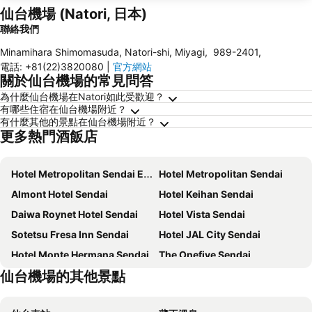
仙台機場 (Natori, 日本)
聯絡我們
Minamihara Shimomasuda, Natori-shi, Miyagi
,
989-2401
,
電話
:
+81(22)3820080
|
官方網站
關於仙台機場的常見問答
為什麼仙台機場在Natori如此受歡迎？
有哪些住宿在仙台機場附近？
有什麼其他的景點在仙台機場附近？
更多熱門酒飯店
Hotel Metropolitan Sendai East
Hotel Metropolitan Sendai
Almont Hotel Sendai
Hotel Keihan Sendai
Daiwa Roynet Hotel Sendai
Hotel Vista Sendai
Sotetsu Fresa Inn Sendai
Hotel JAL City Sendai
Hotel Monte Hermana Sendai
The Onefive Sendai
仙台機場的其他景點
Hotel Mayflower Sendai
APA Hotel Sendai-eki Itsutsubashi
Richmond Hotel Premier Sendai Ekimae
Mitsui Garden Hotel Sendai