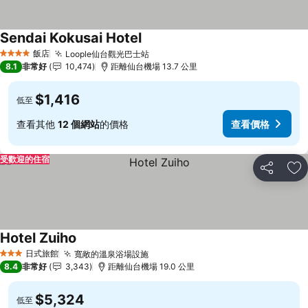
Sendai Kokusai Hotel
查看價格
飯店
Loople仙台觀光巴士站
查看價格
4 星級
8.1
非常好
10,474
距離仙台機場 13.7 公里
$1,416
低至
查看其他
12 個網站
的價格
查看價格
受歡迎的住宿
分享
加
Hotel Zuiho
查看價格
日式旅館
寬敞的溫泉浴場設施
查看價格
3 星級
8.4
非常好
3,343
距離仙台機場 19.0 公里
$5,324
低至