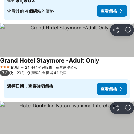
$1,962
低至
查看其他
4 個網站
的價格
查看價格
分享
加
Grand Hotel Staymore -Adult Only
查看價格
飯店
24 小時客房服務，菜單選擇多樣
查看價格
3 星級
7.3
202
距離仙台機場 4.1 公里
選擇日期，查看確切價格
查看價格
分享
加