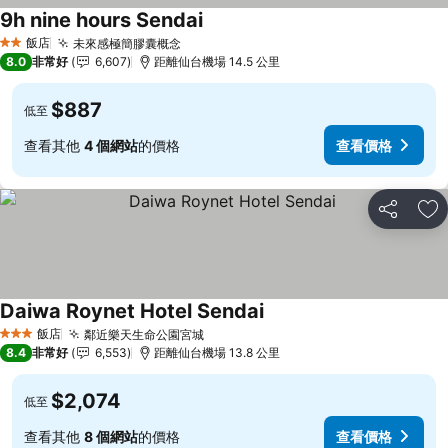
9h nine hours Sendai
查看價格
飯店
未來感極簡膠囊概念
查看價格
2 星級
8.0
非常好
6,607
距離仙台機場 14.5 公里
$887
低至
查看其他
4 個網站
的價格
查看價格
分享
加
Daiwa Roynet Hotel Sendai
查看價格
飯店
鄰近樂天生命公園宮城
查看價格
3 星級
8.4
非常好
6,553
距離仙台機場 13.8 公里
$2,074
低至
查看其他
8 個網站
的價格
查看價格