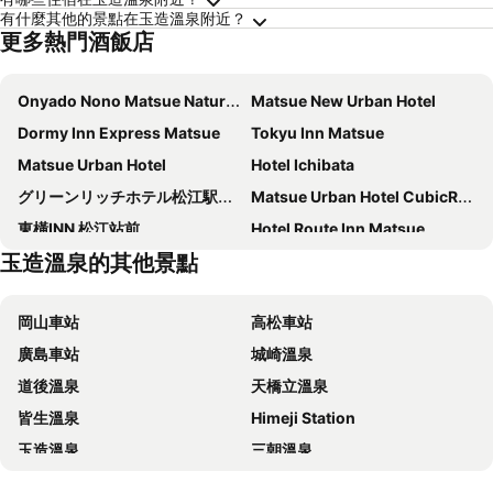
有什麼其他的景點在玉造溫泉附近？
更多熱門酒飯店
Onyado Nono Matsue Natural Hot Spring
Matsue New Urban Hotel
Dormy Inn Express Matsue
Tokyu Inn Matsue
Matsue Urban Hotel
Hotel Ichibata
グリーンリッチホテル松江駅Across
Matsue Urban Hotel CubicRoom
東橫INN 松江站前
Hotel Route Inn Matsue
玉造溫泉的其他景點
TENNENONSEN DANDANNOYU ONYADONONOMATSUE
Matsueshinjiko Onsen Matsue City Honkan
Matsue Universal Hotel
Hotel Alpha-One Daini Matsue
岡山車站
高松車站
Daiwa Roynet Hotel Matsue-ekimae
Green Rich Hotel Matsue Ekimae
廣島車站
城崎溫泉
Matsue Plaza Hotel
Notsu Ryokan
道後溫泉
天橋立溫泉
Hotel Alpha-One Matsue
煎 SEN
皆生溫泉
Himeji Station
Dormy Inn Express Unnan Natural Hot Spring
Hotel Route Inn Higashi Matsue-Higashi Izumo Inter-
玉造溫泉
三朝溫泉
Izumo Airport Hotel
Business Hotel Route 9
高松機場
岡山機場
Hirata Maple Hotel
Matsue Urban Hotel Lake Inn