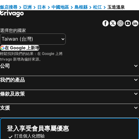
Tottori Station
松山機場 (日本)
Hotel Fine Ciel Izumo Airport (Adult Only)
Matsue Plaza Hotel Annex
飯店搜尋
亞洲
日本
中國地區
島根縣
松江
玉造溫泉
Matsue Station
Fukuyama Station
Hotel Jodai
Facebook
Twitter
Insta
Yo
Kurashiki Station
Matsuyama Station
選擇您的國家
湯田溫泉
Tottori Sand Dunes Conan Airport
福知山溫泉
Okayama Castle
在 Google 上新增
丹後溫泉
Akashi Station
輕鬆找到我們的結果：在 Google 上將
trivago 新增為偏好來源。
湯郷溫泉
Bizen Bikan Historical Area
公司
金比羅溫泉郷
International Conference Center Hiroshima
Hiroshima Industrial Hall
JR Nishinihon Miyajima Ferry
我們的產品
出雲機場
Iwami Ginzan Silver Mine and its Cultural Landscape
條款及政策
Shin-Kurashiki Station
Mihara Station
Shimane Prefectural Convention Center
Miho-Yonago Airport
支援
Yu no Tsu Hot Spring
Daigo Zakura
Oki Airport
广岛机场
登入享受會員專屬優惠
Shin-Onomichi Station
Yuhigaura Beach
打造個人化體驗