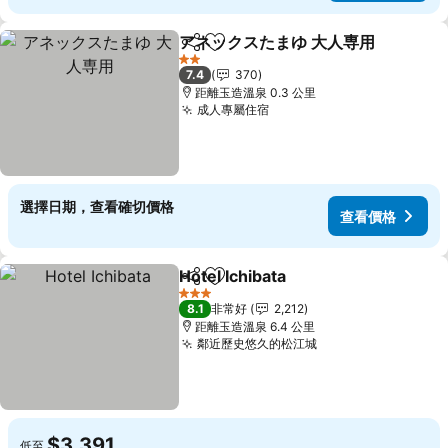
アネックスたまゆ 大人専用
分享
加入我的最愛
2 星級
7.4
370
距離玉造溫泉 0.3 公里
成人專屬住宿
選擇日期，查看確切價格
查看價格
Hotel Ichibata
分享
加入我的最愛
3 星級
8.1
非常好
2,212
距離玉造溫泉 6.4 公里
鄰近歷史悠久的松江城
$3,391
低至