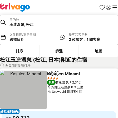
我的最愛
登入
選
目的地
玉造溫泉, 松江
入住日期/退房日期
旅客和客房數
選擇日期
2 位旅客，1 間客房
排序
篩選
地圖
松江玉造溫泉 (松江, 日本)附近的住宿
佣金如何影響排序
Kasuien Minami
分享
加入我的最愛
4 星級
8.8
超級讚
2,316
距離玉造溫泉 0.3 公里
Uruwashi 花園養生區
受歡迎的住宿