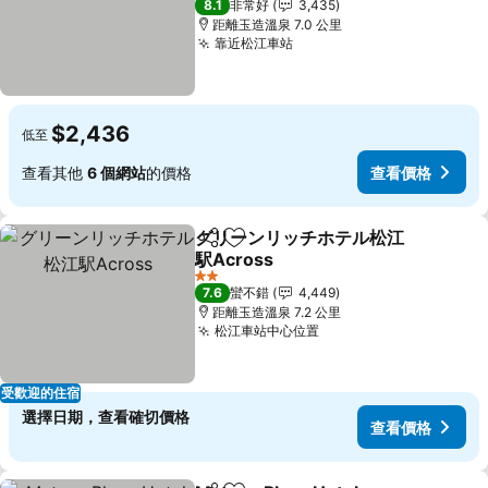
8.1
非常好
3,435
距離玉造溫泉 7.0 公里
靠近松江車站
$2,436
低至
查看其他
6 個網站
的價格
查看價格
グリーンリッチホテル松江
分享
加入我的最愛
駅Across
2 星級
7.6
蠻不錯
4,449
距離玉造溫泉 7.2 公里
松江車站中心位置
受歡迎的住宿
選擇日期，查看確切價格
查看價格