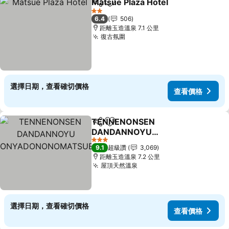
Matsue Plaza Hotel
分享
加入我的最愛
2 星級
6.4
506
距離玉造溫泉 7.1 公里
復古氛圍
選擇日期，查看確切價格
查看價格
TENNENONSEN
分享
加入我的最愛
DANDANNOYU
ONYADONONOMATSUE
3 星級
9.1
超級讚
3,069
距離玉造溫泉 7.2 公里
屋頂天然溫泉
選擇日期，查看確切價格
查看價格