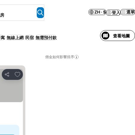
ZH · $
選單
登入
客房
查看地圖
公寓
無線上網
民宿
無需預付款
佣金如何影響排序
加入我的最愛
分享