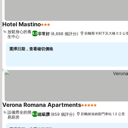
Hotel Mastino
3 星級
放鬆身心的養
非常好
(8,688 個評分)
8.0
距離斯卡利下呂大橋 0.5 公
生中心
選擇日期，查看確切價格
Verona Romana Apartments
5 星級
設備齊全的簡
超級讚
(859 個評分)
9.2
距離維洛納新門車站 1.3 公里
易廚房