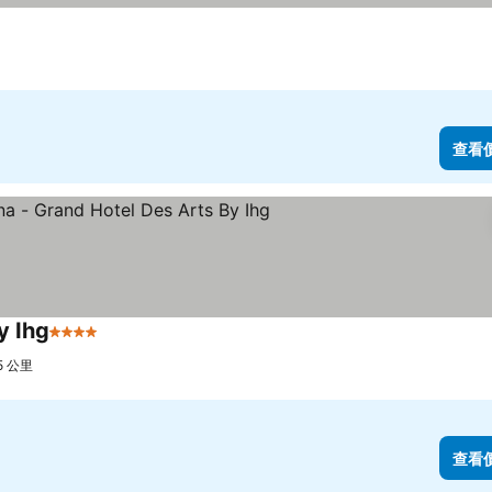
查看
y Ihg
4 星級
5 公里
查看