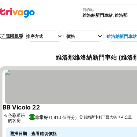
目的地
進階搜尋
排序方式
價格
維洛納新門車站
維洛那維洛納新門車站 (維洛那
BB Vicolo 22
色彩繽紛
非常好
(1,810 個評分)
8.3
距離斯卡利下呂大橋 0.4 公里
的客房
選擇日期，查看確切價格