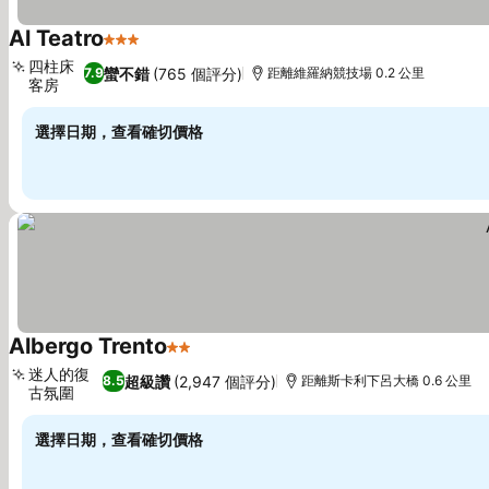
Al Teatro
3 星級
四柱床
蠻不錯
(765 個評分)
7.9
距離維羅納競技場 0.2 公里
客房
選擇日期，查看確切價格
Albergo Trento
2 星級
迷人的復
超級讚
(2,947 個評分)
8.5
距離斯卡利下呂大橋 0.6 公里
古氛圍
選擇日期，查看確切價格