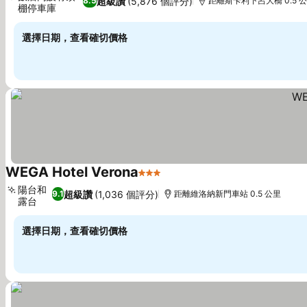
超級讚
(5,876 個評分)
8.5
距離斯卡利下呂大橋 0.5 
棚停車庫
選擇日期，查看確切價格
WEGA Hotel Verona
3 星級
陽台和
超級讚
(1,036 個評分)
9.1
距離維洛納新門車站 0.5 公里
露台
選擇日期，查看確切價格