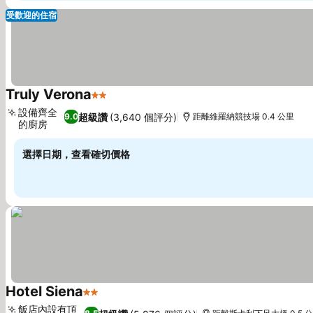
受歡迎的住宿
Truly Verona
2 星級
設備齊全
超級讚
(3,640 個評分)
9.0
距離維羅納競技場 0.4 公里
的廚房
選擇日期，查看確切價格
Hotel Siena
2 星級
飯店內設有頂