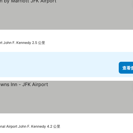
格
ort John F. Kennedy 2.5 公里
查看
nal Airport John F. Kennedy 4.2 公里