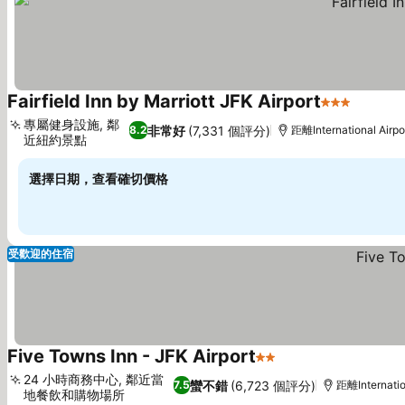
Fairfield Inn by Marriott JFK Airport
3 星級
查看價
專屬健身設施, 鄰
非常好
(7,331 個評分)
8.2
距離International Airp
近紐約景點
查看價格
選擇日期，查看確切價格
受歡迎的住宿
Five Towns Inn - JFK Airport
2 星級
查看價格
24 小時商務中心, 鄰近當
蠻不錯
(6,723 個評分)
7.5
距離Internatio
地餐飲和購物場所