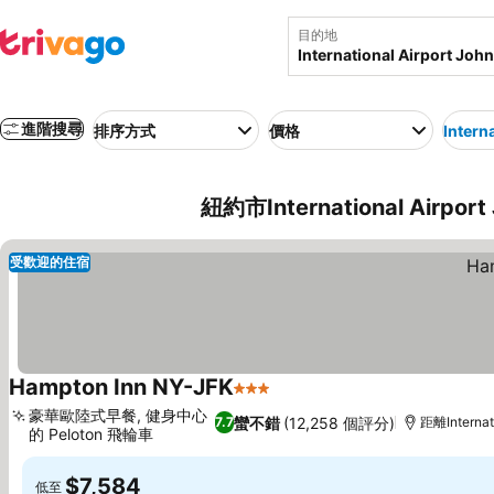
目的地
進階搜尋
排序方式
價格
Intern
紐約市International Airpo
受歡迎的住宿
Hampton Inn NY-JFK
3 星級
查看價格
豪華歐陸式早餐, 健身中心
蠻不錯
(12,258 個評分)
7.7
距離Internati
的 Peloton 飛輪車
查看價格
$7,584
低至