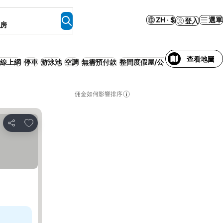
ZH · $
選單
登入
客房
查看地圖
線上網
停車
游泳池
空調
無需預付款
整間度假屋/公寓
佣金如何影響排序
加入我的最愛
分享