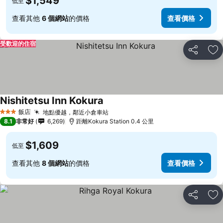
$1,549
低至
查看其他
6 個網站
的價格
查看價格
受歡迎的住宿
分享
加
Nishitetsu Inn Kokura
飯店
地點優越，鄰近小倉車站
3 星級
8.1
非常好
6,269
距離Kokura Station 0.4 公里
$1,609
低至
查看其他
8 個網站
的價格
查看價格
分享
加