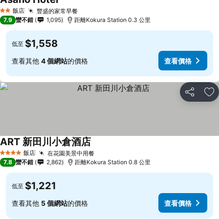
飯店
豐盛的家常早餐
2 星級
7.9
蠻不錯
1,095
距離Kokura Station 0.3 公里
$1,558
低至
查看其他
4 個網站
的價格
查看價格
分享
加
ART 新田川小倉酒店
飯店
在花園美景中用餐
4 星級
7.8
蠻不錯
2,862
距離Kokura Station 0.8 公里
$1,221
低至
查看其他
5 個網站
的價格
查看價格