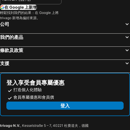
Nagasaki Port
松山機場 (日本)
Super Hotel Kokuraeki Minamiguchi
Smile Hotel Shimonoseki
在 Google 上新增
Shimonoseki Station
Matsuyama Station
Wing International Shimonoseki
Fukuoka Mojiko Stay
輕鬆找到我們的結果：在 Google 上將
trivago 新增為偏好來源。
Nakasu-Kawabata Station
Marine Messe Fukuoka
Urban Place Inn Kokura
Comfort Hotel Kurosaki
公司
湯田溫泉
Yufuin
Hotel Relief Kokura Station
HOTEL R9 The Yard Nakama
Nishitetsu Fukuoka (Tenjin) Station
Saga Station
Urban Hotel Kajimachi
Kokura Recent Hotel
我們的產品
Yusuraume
Kumamoto Shinshigai
Route-Inn Kanda Ekimae
Hotel Reference Kokuraekimae
條款及政策
Canal City Hakata
湯布院
Toyoko Inn Shimonoseki Kaikyo yume tower Mae
Green Hotel Shimonoseki
Acros Fukuoka
Greenland Kumamoto
Tabist Hotel Tetora Kitakyushu
Hotel LOVE MODERN
支援
Dazaifu Tenmangu Shrine
Hakozaki Miyamae Station
Rico Hotel Kokura
Smile Hotel Kokura
Gion Station
Fukuoka Yafuoku Dome
Restay Windy (Adult Only)
Prince Hotel Shimonoseki
登入享受會員專屬優惠
Aso Farm Land
Kumamoto Chuo Ward
打造個人化體驗
Gofukumachi Station
JR Nishinihon Miyajima Ferry
會員專屬優惠和會員價
International Conference Center Hiroshima
Hiroshima Industrial Hall
登入
Yukuhashi Station
Atago Shrine
Meinohama Station
大分機場
trivago N.V.
, Kesselstraße 5 – 7, 40221 杜賽道夫，德國
JAM Space
West Japan General Exhibition Center