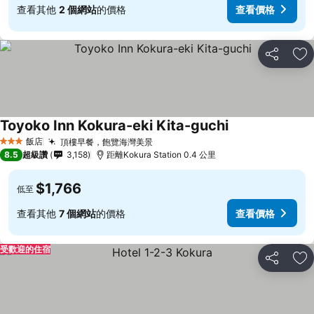
查看其他
2 個網站
的價格
查看價格
分享
加
Toyoko Inn Kokura-eki Kita-guchi
飯店
頂樓早餐，飽覽海灣美景
3 星級
8.5
超級讚
3,158
距離Kokura Station 0.4 公里
$1,766
低至
查看其他
7 個網站
的價格
查看價格
受歡迎的住宿
分享
加