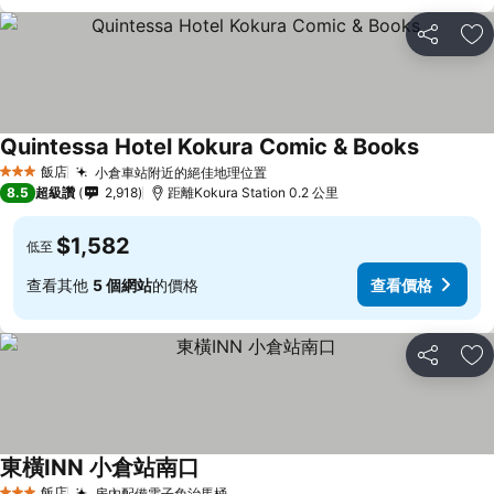
分享
加
Quintessa Hotel Kokura Comic & Books
飯店
小倉車站附近的絕佳地理位置
3 星級
8.5
超級讚
2,918
距離Kokura Station 0.2 公里
$1,582
低至
查看其他
5 個網站
的價格
查看價格
分享
加
東橫INN 小倉站南口
飯店
房內配備電子免治馬桶