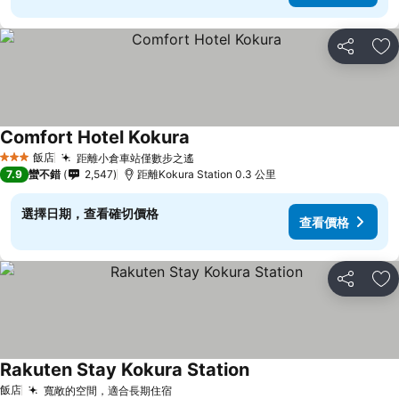
分享
加
Comfort Hotel Kokura
飯店
距離小倉車站僅數步之遙
3 星級
7.9
蠻不錯
2,547
距離Kokura Station 0.3 公里
選擇日期，查看確切價格
查看價格
分享
加
Rakuten Stay Kokura Station
飯店
寬敞的空間，適合長期住宿