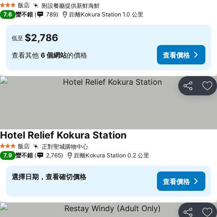
飯店
附設餐廳提供新鮮海鮮
3 星級
7.6
蠻不錯
789
距離Kokura Station 1.0 公里
$2,786
低至
查看其他
6 個網站
的價格
查看價格
分享
加
Hotel Relief Kokura Station
飯店
正對聖城購物中心
3 星級
7.9
蠻不錯
2,765
距離Kokura Station 0.2 公里
選擇日期，查看確切價格
查看價格
分享