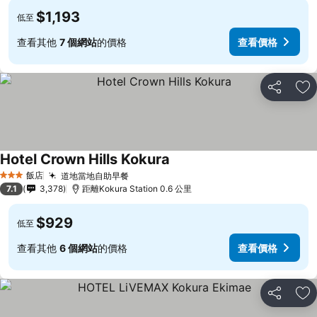
$1,193
低至
查看其他
7 個網站
的價格
查看價格
分享
加
Hotel Crown Hills Kokura
飯店
道地當地自助早餐
3 星級
7.1
3,378
距離Kokura Station 0.6 公里
$929
低至
查看其他
6 個網站
的價格
查看價格
分享
加