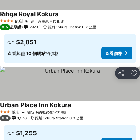
Rihga Royal Kokura
飯店
與小倉車站直接相連
4 星級
8.5
超級讚
7,428
距離Kokura Station 0.2 公里
$2,851
低至
查看其他
10 個網站
的價格
查看價格
分享
加
Urban Place Inn Kokura
飯店
翻新後的現代化室內設計
3 星級
6.8
1,578
距離Kokura Station 0.8 公里
$1,255
低至