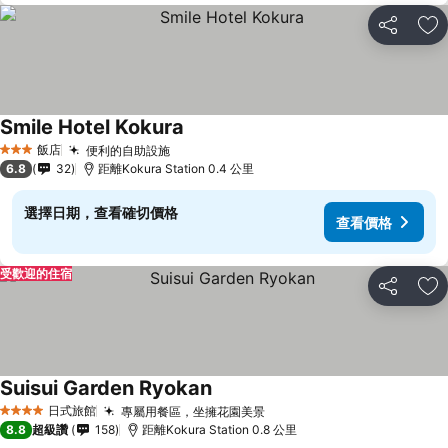
分享
加
Smile Hotel Kokura
飯店
便利的自助設施
3 星級
6.8
32
距離Kokura Station 0.4 公里
選擇日期，查看確切價格
查看價格
受歡迎的住宿
分享
加
Suisui Garden Ryokan
日式旅館
專屬用餐區，坐擁花園美景
4 星級
8.8
超級讚
158
距離Kokura Station 0.8 公里