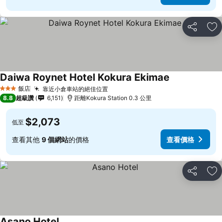
分享
加
Daiwa Roynet Hotel Kokura Ekimae
飯店
靠近小倉車站的絕佳位置
3 星級
8.8
超級讚
6,151
距離Kokura Station 0.3 公里
$2,073
低至
查看其他
9 個網站
的價格
查看價格
分享
加
Asano Hotel