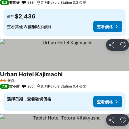
8.2
非常好
588
距離Kokura Station 0.3 公里
$2,436
低至
查看其他
8 個網站
的價格
查看價格
分享
加
Urban Hotel Kajimachi
飯店
2 星級
7.6
蠻不錯
266
距離Kokura Station 0.4 公里
選擇日期，查看確切價格
查看價格
分享
加