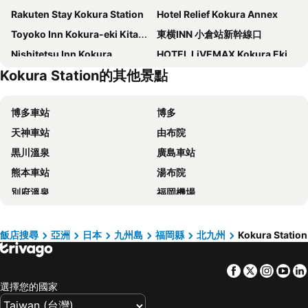
Rakuten Stay Kokura Station
Hotel Relief Kokura Annex
Toyoko Inn Kokura-eki Kita-guchi
東横INN 小倉站新幹線口
Nishitetsu Inn Kokura
HOTEL LiVEMAX Kokura Ekimae
Kokura Station的其他景點
JR Kyushu Hotel Kokura
ART 新田川小倉酒店
Vessel Hotel Kanda Kitakyushu Airport
APA Hotel Kokura Ekimae
博多車站
博多
東橫INN 小倉站南口
Comfort Hotel Kokura
天神車站
由布院
Dormy Inn Premium Shimonoseki
Ariston Inn Kanda Kitakyushu Airport
黒川溫泉
廣島車站
Shimonoseki Station West Washington Hotel Plaza
Smile Hotel Kokura
熊本車站
湯布院
Blue Port Hotel Kitakyushu Airport
Hotel 1-2-3 Kokura
別府溫泉
福岡機場
Route-Inn Mojiko
Hotel Crown Palais Kitakyushu
豪斯登堡
黑川
Chigusa Hotel
Sunsky Hotel
道後溫泉
湯布院溫泉
Nishitetsu Inn Kurosaki
Via Inn Shimonoseki
飯店搜尋
亞洲
日本
九州島
福岡縣
北九州
Kokura Station
佐賀機場
熊本機場
Hotel Crown Hills Kokura
APA Hotel Fukuoka Yukuhashi Ekimae
Facebook
Twitter
Insta
Yo
Fukuoka Yafuoku! Dome
Kokura Station
Asano Hotel
Quintessa Hotel Kokura Comic & Books
選擇您的國家
Nagasaki Station
Kumamoto Castle
Toyoko Inn Kitakyushu Airport
AB Hotel Yukuhashi