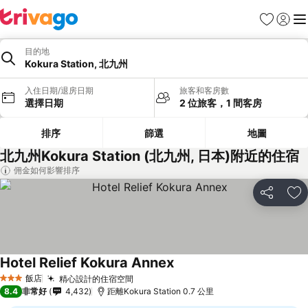
我的最愛
登入
選
目的地
Kokura Station, 北九州
入住日期/退房日期
旅客和客房數
選擇日期
2 位旅客，1 間客房
排序
篩選
地圖
北九州Kokura Station (北九州, 日本)附近的住宿
佣金如何影響排序
分享
加
Hotel Relief Kokura Annex
飯店
精心設計的住宿空間
3 星級
8.4
非常好
4,432
距離Kokura Station 0.7 公里