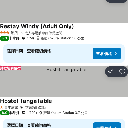
加
Restay Windy (Adult Only)
飯店
成人專屬的寧靜休憩空間
3 星級
8.1
非常好
129
距離Kokura Station 1.0 公里
選擇日期，查看確切價格
查看價格
受歡迎的住宿
分享
加
Hostel TangaTable
青年旅館
英語咖啡活動
1 星級
8.0
非常好
1,720
距離Kokura Station 0.7 公里
選擇日期，查看確切價格