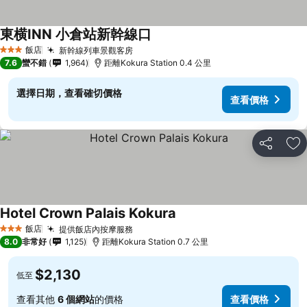
東横INN 小倉站新幹線口
飯店
新幹線列車景觀客房
3 星級
7.6
蠻不錯
1,964
距離Kokura Station 0.4 公里
選擇日期，查看確切價格
查看價格
分享
加
Hotel Crown Palais Kokura
飯店
提供飯店內按摩服務
3 星級
8.0
非常好
1,125
距離Kokura Station 0.7 公里
$2,130
低至
查看其他
6 個網站
的價格
查看價格