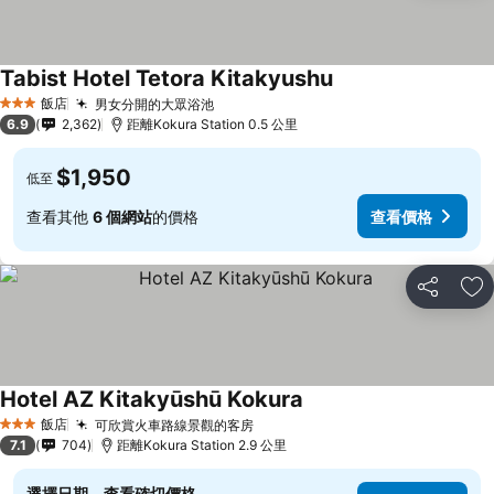
Tabist Hotel Tetora Kitakyushu
飯店
男女分開的大眾浴池
3 星級
6.9
2,362
距離Kokura Station 0.5 公里
$1,950
低至
查看其他
6 個網站
的價格
查看價格
分享
加
Hotel AZ Kitakyūshū Kokura
飯店
可欣賞火車路線景觀的客房
3 星級
7.1
704
距離Kokura Station 2.9 公里
選擇日期，查看確切價格