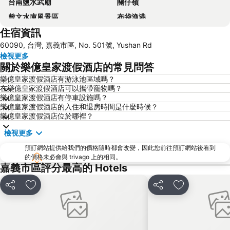
台南鹽水武廟
關仔嶺
曾文水庫風景區
布袋漁港
住宿資訊
走馬瀨農場
妖怪村
60090, 台灣, 嘉義市區, No. 501號, Yushan Rd
東石漁港
梅嶺風景區
檢視更多
國立台灣歷史博物館
七股鹽山
關於樂億皇家渡假酒店的常見問答
樂億皇家渡假酒店有游泳池區域嗎？
在樂億皇家渡假酒店可以攜帶寵物嗎？
樂億皇家渡假酒店有停車設施嗎？
樂億皇家渡假酒店的入住和退房時間是什麼時候？
樂億皇家渡假酒店位於哪裡？
檢視更多
預訂網站提供給我們的價格隨時都會改變，因此您前往預訂網站後看到
的價格未必會與 trivago 上的相同。
嘉義市區評分最高的 Hotels
分享
加入我的最愛
分享
加入我的最愛