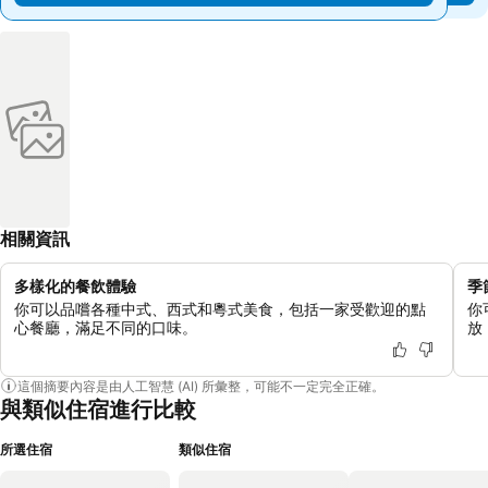
相關資訊
多樣化的餐飲體驗
季
你可以品嚐各種中式、西式和粵式美食，包括一家受歡迎的點
你
心餐廳，滿足不同的口味。
放
這個摘要內容是由人工智慧 (AI) 所彙整，可能不一定完全正確。
與類似住宿進行比較
所選住宿
類似住宿