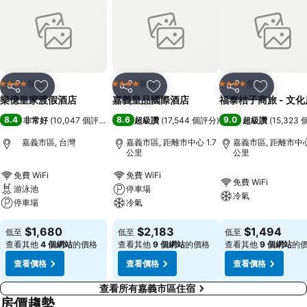
飯店
飯店
飯店
4 星級
4 星級
4 星級
分享
加入我的最愛
分享
加入我的最愛
分享
加入我的
樂億皇家渡假酒店
嘉義皇品國際酒店
福泰桔子商旅 - 文化
8.4
8.6
9.0
非常好
(
10,047 個評分
)
超級讚
(
17,544 個評分
)
超級讚
(
15,323
嘉義市區, 台灣
嘉義市區, 距離市中心 1.7
嘉義市區, 距離市中心 
公里
公里
免費 WiFi
免費 WiFi
免費 WiFi
游泳池
停車場
冷氣
停車場
冷氣
$1,680
$2,183
$1,494
低至
低至
低至
查看其他
4 個網站
的價格
查看其他
9 個網站
的價格
查看其他
9 個網站
的
查看價格
查看價格
查看價格
查看所有嘉義市區住宿
房價趨勢