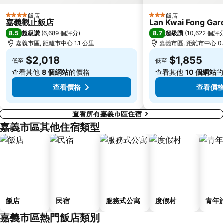
飯店
飯店
4 星級
3 星級
嘉義觀止飯店
Lan Kwai Fong Gar
8.5
8.7
超級讚
(
6,689 個評分
)
超級讚
(
10,622 個評
嘉義市區, 距離市中心 1.1 公里
嘉義市區, 距離市中心 0.
$2,018
$1,855
低至
低至
查看其他
8 個網站
的價格
查看其他
10 個網站
的
查看價格
查看價
查看所有嘉義市區住宿
嘉義市區其他住宿類型
飯店
民宿
服務式公寓
度假村
青年
嘉義市區熱門飯店類別