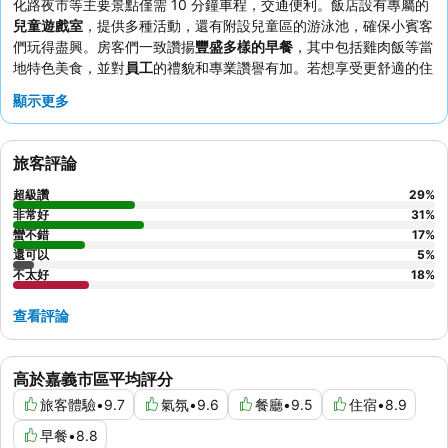
化路夜市等主要景點僅需 10 分鐘車程，交通便利。飯店設有專屬的
兒童遊戲室
，提供多種活動，還有附設兒童區的游泳池，確保小賓客
們玩得盡興。房客們一致讚揚
豐盛多樣的早餐
，其中包括雞肉飯等當
地特色美食，並對
員工
的禮貌和專業讚譽有加。若想享受更舒適的住
宿體驗，不妨考慮寬敞的客房，其中許多都設有
沙發區
，非常適合家
顯示更多
庭入住。
旅客評論
超級讚
29
%
非常好
31
%
蠻不錯
17
%
還可以
5
%
不太好
18
%
查看評論
高於嘉義市區平均評分
旅客體驗
•
9.7
氣氛
•
9.6
餐廳
•
9.5
住宿
•
8.9
早餐
•
8.8