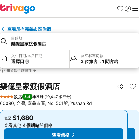
我的最愛
登入
選
查看所有嘉義市區住宿
目的地
樂億皇家渡假酒店
入住日期/退房日期
旅客和客房數
選擇日期
2 位旅客，1 間客房
佣金如何影響排序
樂億皇家渡假酒店
分享
加
飯店
8.4
非常好
(
10,047 個評分
)
4 星級
60090, 台灣, 嘉義市區, No. 501號, Yushan Rd
$1,680
$1,680
低至
低至
查看其他
4 個網站
的價格
查看其他
4 個網站
的價格
查看價格
查看價格