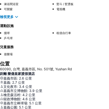
淋浴間浴室
熨斗 / 熨燙板
可開窗
電視機
檢視更多
運動設施
撞球
租借自行車
乒乓球
兒童服務
遊樂場
位置
60090, 台灣, 嘉義市區, No. 501號, Yushan Rd
距離 樂億皇家渡假酒店
嘉義市區
:
2.6
公里
嘉義
:
2.7
公里
文化夜市
:
3.4
公里
嘉義市立博物館
:
3.9
公里
檜意森活村
:
4.2
公里
獄政博物館
:
4.6
公里
嘉義市立棒球場
:
5.1
公里
嘉義公園
:
5.1
公里