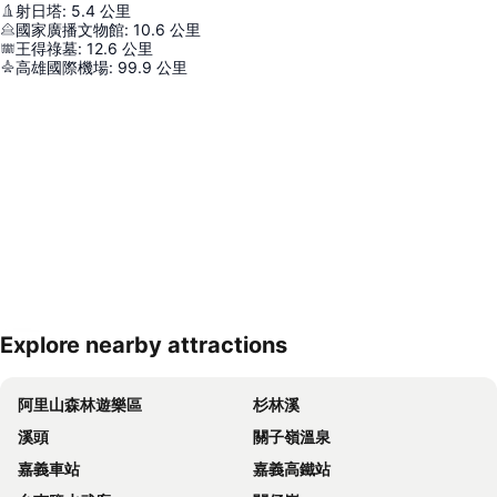
射日塔
:
5.4
公里
國家廣播文物館
:
10.6
公里
王得祿墓
:
12.6
公里
高雄國際機場
:
99.9
公里
Explore nearby attractions
展開地圖
阿里山森林遊樂區
杉林溪
溪頭
關子嶺溫泉
嘉義車站
嘉義高鐵站