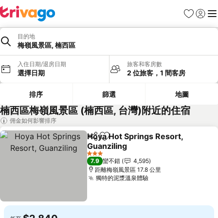
我的最愛
登入
選
目的地
梅嶺風景區, 楠西區
入住日期/退房日期
旅客和客房數
選擇日期
2 位旅客，1 間客房
排序
篩選
地圖
楠西區梅嶺風景區 (楠西區, 台灣)附近的住宿
佣金如何影響排序
Hoya Hot Springs Resort,
分享
加入我的最愛
Guanziling
3 星級
7.9
蠻不錯
4,595
距離梅嶺風景區 17.8 公里
獨特的泥漿溫泉體驗