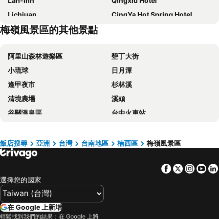
Lan-inn
Qingxiu Hotel
Lichiuan
CingYa Hot Spring Hotel
梅嶺風景區的其他景點
國蘭花園 Villa 會館
Fungo Hotel
Yujing Nu Era
阿里山森林遊樂區
墾丁大街
小琉球
日月潭
逢甲夜市
杉林溪
清境農場
溪頭
谷關溫泉區
台中火車站
太平山森林遊樂區
梨山
關子嶺溫泉
台中一中商圈
飯店搜尋
亞洲
台灣
台南地區
楠西區
梅嶺風景區
六福村主題遊樂園
四重溪溫泉
Facebook
Twitter
Insta
Yo
高雄巨蛋捷運站
台南火車站
選擇您的國家
駁二藝術特區
知本溫泉
武陵農場
義大遊樂世界
在 Google 上新增
台南花園夜市
高雄左營高鐵站
輕鬆找到我們的結果：在 Google 上將