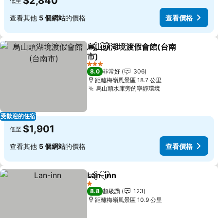
$2,840
低至
查看其他
5 個網站
的價格
查看價格
烏山頭湖境渡假會館(台南
分享
加入我的最愛
市)
3 星級
8.0
非常好
306
距離梅嶺風景區 18.7 公里
烏山頭水庫旁的寧靜環境
受歡迎的住宿
$1,901
低至
查看其他
5 個網站
的價格
查看價格
Lan-inn
分享
加入我的最愛
1 星級
8.8
超級讚
123
距離梅嶺風景區 10.9 公里