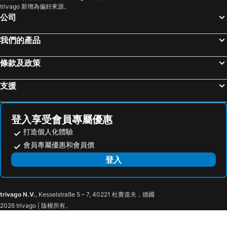
trivago 新增為偏好來源。
高雄火車站
新竹內灣老街
公司
高雄瑞豐夜市
嘉義車站
泰安溫泉
台東車站
我們的產品
拉拉山
九族文化村
條款及政策
新竹火車站
高雄夢時代購物中心
高雄六合夜市
奧萬大森林遊樂區
支援
月眉世界麗寶樂園
合歡山
花蓮海洋公園
高雄小港國際機場
登入享受會員專屬優惠
台中烏日高鐵站
武嶺
打造個人化體驗
廬山溫泉
高雄美麗島捷運站
會員專屬優惠和會員價
墾丁國家公園
嘉義高鐵站
登入
東海藝術商圈
85大樓
台東海濱公園
台南安平古堡
trivago N.V.
, Kesselstraße 5 – 7, 40221 杜賽道夫，德國
梅嶺風景區
曾文水庫風景區
2026 trivago | 版權所有。
走馬瀨農場
寶來溫泉