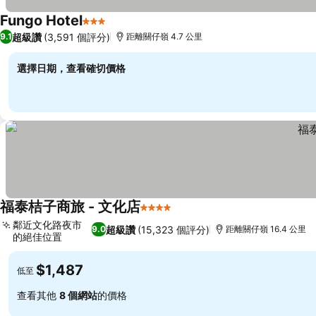
Fungo Hotel
3 星級
查看價格
超級讚
(3,591 個評分)
9.1
距離關仔嶺 4.7 公里
選擇日期，查看確切價格
福泰桔子商旅 - 文化店
4 星級
查看價格
鄰近文化路夜市
超級讚
(15,323 個評分)
9.0
距離關仔嶺 16.4 公里
的絕佳位置
查看價格
$1,487
低至
查看其他
8 個網站
的價格