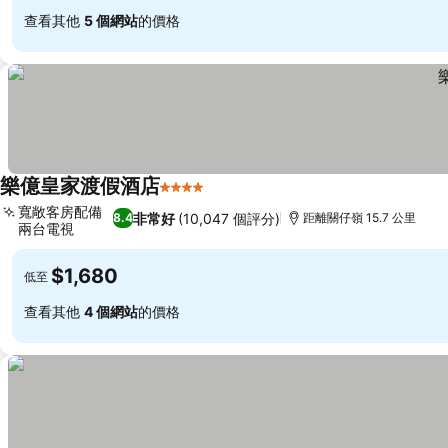
查看其他
5 個網站
的價格
樂億皇家渡假酒店
4 星級
查看價格
寬敞客房配備
非常好
(10,047 個評分)
8.4
距離關仔嶺 15.7 公里
兩台電視
查看價格
$1,680
低至
查看其他
4 個網站
的價格