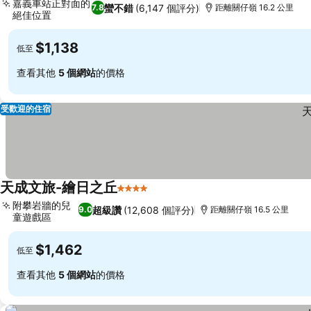
嘉義車站正對面的
蠻不錯
(6,147 個評分)
7.8
距離關仔嶺 16.2 公里
絕佳位置
查看價格
$1,138
低至
查看其他
5 個網站
的價格
受歡迎的住宿
天成文旅-繪日之丘
4 星級
查看價格
附攀岩牆的兒
超級讚
(12,608 個評分)
9.0
距離關仔嶺 16.5 公里
童遊戲區
查看價格
$1,462
低至
查看其他
5 個網站
的價格