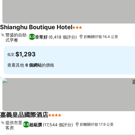
Shianghu Boutique Hotel
3 星級
查看價格
豐盛的自助
非常好
(6,418 個評分)
8.0
距離關仔嶺 16.4 公里
式早餐
查看價格
$1,293
低至
查看其他
6 個網站
的價格
嘉義皇品國際酒店
4 星級
查看價格
提供市景
超級讚
(17,544 個評分)
8.6
距離關仔嶺 17.9 公里
客房
查看價格