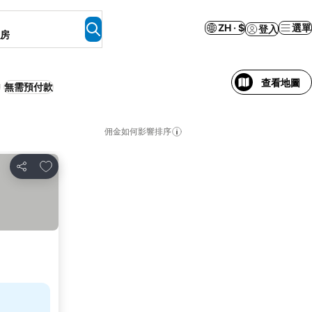
ZH · $
選單
登入
客房
查看地圖
無需預付款
佣金如何影響排序
加入我的最愛
分享