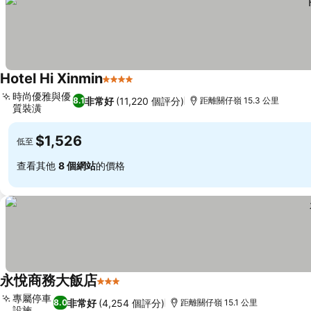
Hotel Hi Xinmin
4 星級
查看價格
時尚優雅與優
非常好
(11,220 個評分)
8.1
距離關仔嶺 15.3 公里
質裝潢
查看價格
$1,526
低至
查看其他
8 個網站
的價格
永悅商務大飯店
3 星級
查看價格
專屬停車
非常好
(4,254 個評分)
8.0
距離關仔嶺 15.1 公里
設施