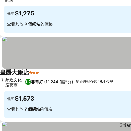
查看價格
$1,275
低至
查看其他
9 個網站
的價格
皇爵大飯店
3 星級
查看價格
鄰近文化
非常好
(11,244 個評分)
8.3
距離關仔嶺 16.4 公里
路夜市
查看價格
$1,573
低至
查看其他
7 個網站
的價格