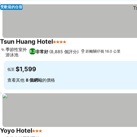
受歡迎的住宿
Tsun Huang Hotel
4 星級
查看價格
季節性室外
非常好
(8,885 個評分)
8.2
距離關仔嶺 16.0 公里
游泳池
查看價格
$1,599
低至
查看其他
8 個網站
的價格
Yoyo Hotel
3 星級
查看價格