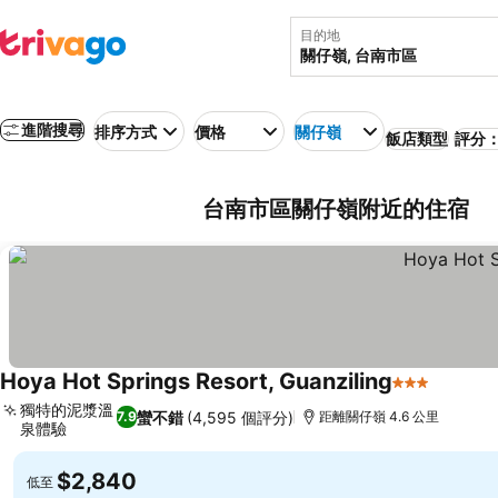
目的地
進階搜尋
排序方式
價格
關仔嶺
飯店類型
評分：
台南市區關仔嶺附近的住宿
Hoya Hot Springs Resort, Guanziling
3 星級
查看價
獨特的泥漿溫
蠻不錯
(4,595 個評分)
7.9
距離關仔嶺 4.6 公里
泉體驗
查看價格
$2,840
低至