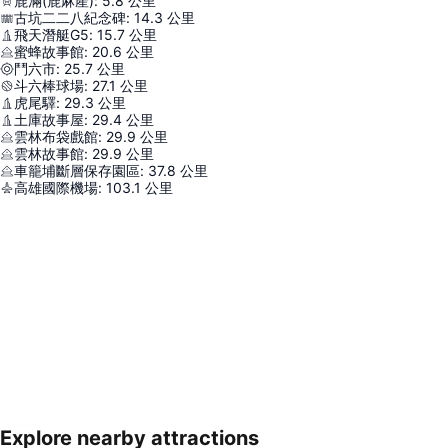
鹿滿(鹿麻產)
:
5.8
公里
古坑二二八紀念碑
:
14.3
公里
飛天潛艇G5
:
15.7
公里
蜜蜂故事館
:
20.6
公里
鬥六市
:
25.7
公里
斗六棒球場
:
27.1
公里
虎尾驛
:
29.3
公里
土庫故事屋
:
29.4
公里
雲林布袋戲館
:
29.9
公里
雲林故事館
:
29.9
公里
車籠埔斷層保存園區
:
37.8
公里
高雄國際機場
:
103.1
公里
Explore nearby attractions