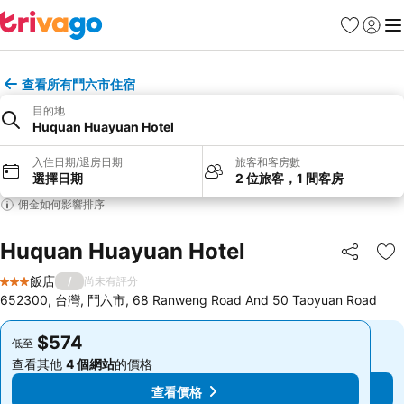
我的最愛
登入
選
查看所有鬥六市住宿
目的地
Huquan Huayuan Hotel
入住日期/退房日期
旅客和客房數
選擇日期
2 位旅客，1 間客房
佣金如何影響排序
Huquan Huayuan Hotel
分享
加
飯店
/
尚未有評分
3 星級
652300, 台灣, 鬥六市, 68 Ranweng Road And 50 Taoyuan Road
$574
$574
低至
低至
查看其他
4 個網站
的價格
查看其他
4 個網站
的價格
查看價格
查看價格