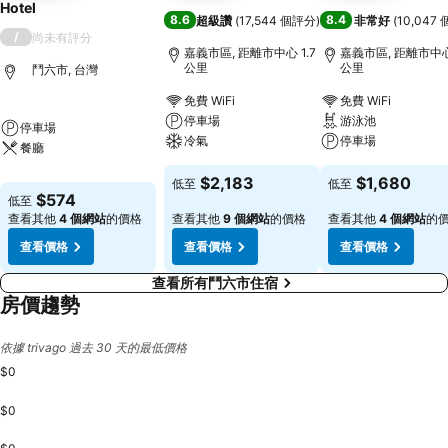
Hotel
8.6
8.4
超級讚
(
17,544 個評分
)
非常好
(
10,047
/
尚未有評分
嘉義市區, 距離市中心 1.7
嘉義市區, 距離市中心 
公里
公里
鬥六市, 台灣
免費 WiFi
免費 WiFi
停車場
游泳池
停車場
冷氣
停車場
餐廳
$2,183
$1,680
低至
低至
$574
低至
查看其他
4 個網站
的價格
查看其他
9 個網站
的價格
查看其他
4 個網站
的
查看價格
查看價格
查看價格
查看所有鬥六市住宿
房價趨勢
依據 trivago 過去 30 天的最低價格
$0
$0