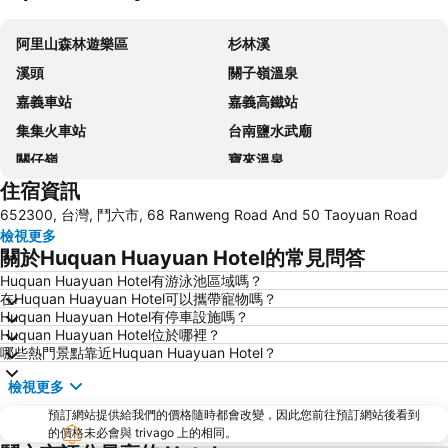
展開地圖
阿里山森林遊樂區
杉林溪
溪頭
關子嶺溫泉
嘉義車站
嘉義高鐵站
集集火車站
台南鹽水武廟
關仔嶺
寶來溫泉
住宿資訊
曾文水庫風景區
布袋漁港
652300, 台灣, 鬥六市, 68 Ranweng Road And 50 Taoyuan Road
妖怪村
走馬瀨農場
檢視更多
東石漁港
水里火車站
關於Huquan Huayuan Hotel的常見問答
梅嶺風景區
天空之橋猴探井天梯
Huquan Huayuan Hotel有游泳池區域嗎？
在Huquan Huayuan Hotel可以攜帶寵物嗎？
高雄荖濃溪
高雄不老溫泉區
Huquan Huayuan Hotel有停車設施嗎？
Huquan Huayuan Hotel位於哪裡？
哪些熱門景點靠近Huquan Huayuan Hotel？
檢視更多
預訂網站提供給我們的價格隨時都會改變，因此您前往預訂網站後看到
的價格未必會與 trivago 上的相同。