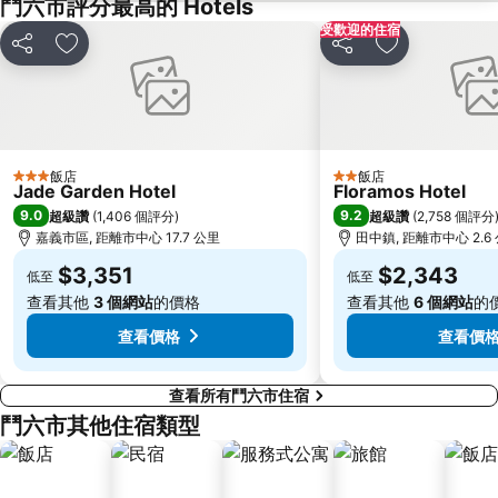
鬥六市評分最高的 Hotels
受歡迎的住宿
分享
加入我的最愛
分享
加入我的最愛
飯店
飯店
3 星級
2 星級
Jade Garden Hotel
Floramos Hotel
9.0
9.2
超級讚
(
1,406 個評分
)
超級讚
(
2,758 個評分
嘉義市區, 距離市中心 17.7 公里
田中鎮, 距離市中心 2.6
$3,351
$2,343
低至
低至
查看其他
3 個網站
的價格
查看其他
6 個網站
的
查看價格
查看價
查看所有鬥六市住宿
鬥六市其他住宿類型