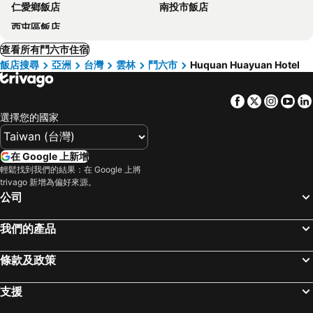
仁愛鄉飯店
南投市飯店
西屯區飯店
查看所有鬥六市住宿
飯店搜尋
亞洲
台灣
雲林
鬥六市
Huquan Huayuan Hotel
Facebook
Twitter
Insta
Yo
選擇您的國家
在 Google 上新增
輕鬆找到我們的結果：在 Google 上將
trivago 新增為偏好來源。
公司
我們的產品
條款及政策
支援