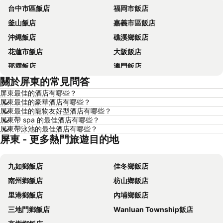
台中市區飯店
福岡市飯店
釜山飯店
嘉義市區飯店
沖繩飯店
礁溪鄉飯店
花蓮市飯店
大阪飯店
那霸飯店
澳門飯店
關於屏東的常見問答
新加坡飯店
香港飯店
屏東最佳的酒店有哪些？
京都飯店
曼谷飯店
屏東最佳的豪華酒店有哪些？
恆春飯店
北投飯店
屏東最佳的寵物友好型酒店有哪些？
屏東帶 spa 的最佳酒店有哪些？
羅東市飯店
名古屋飯店
屏東帶泳池的最佳酒店有哪些？
屏東 - 更多熱門旅遊目的地
淡水區飯店
花蓮飯店
嘉義飯店
南投飯店
九如鄉飯店
佳冬鄉飯店
澎湖飯店
基隆飯店
南州鄉飯店
枋山鄉飯店
桃園地區飯店
台灣飯店
里港鄉飯店
內埔鄉飯店
新竹地區飯店
彰化地區飯店
三地門鄉飯店
Wanluan Township飯店
東京都飯店
苗栗縣飯店