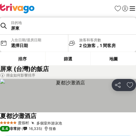
我的最愛
登入
選
目的地
屏東
入住日期/退房日期
旅客和客房數
選擇日期
2 位旅客，1 間客房
排序
篩選
地圖
屏東 (台灣)的飯店
佣金如何影響排序
分享
加
夏都沙灘酒店
度假村
多個室外游泳池
5 星級
8.4
非常好
16,335
恆春