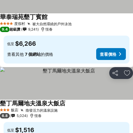
華泰瑞苑墾丁賓館
度假村
被大自然環繞的戶外泳池
4 星級
9.4
超級讚
9,241
恆春
$6,266
低至
查看其他
7 個網站
的價格
查看價格
分享
加
墾丁馬爾地夫溫泉大飯店
飯店
煥發活力的溫泉設施
3 星級
6.8
5,024
恆春
$1,516
低至