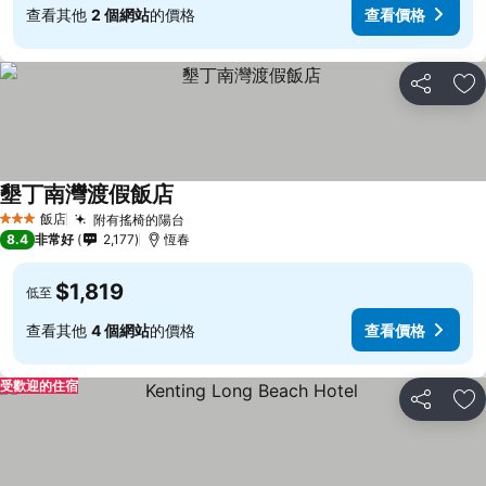
查看其他
2 個網站
的價格
查看價格
分享
加
墾丁南灣渡假飯店
飯店
附有搖椅的陽台
3 星級
8.4
非常好
2,177
恆春
$1,819
低至
查看其他
4 個網站
的價格
查看價格
受歡迎的住宿
分享
加