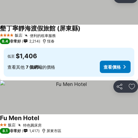
加
墾丁寧靜海渡假旅館 (屏東縣)
飯店
便利的租車服務
4 星級
8.4
非常好
2,214
恆春
$1,406
低至
查看其他
7 個網站
的價格
查看價格
分享
加
Fu Men Hotel
飯店
特色圓床房
2 星級
8.1
非常好
1,417
屏東市區