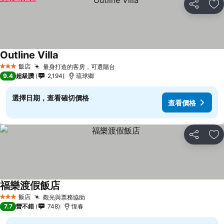
分享
加
Outline Villa
飯店
量身打造的客房，可選陽台
3 星級
9.4
超級讚
2,194
琉球鄉
選擇日期，查看確切價格
查看價格
分享
加
福樂渡假飯店
飯店
觀光與票務協助
3 星級
7.7
蠻不錯
748
恆春