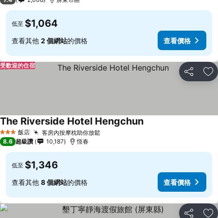
$1,064
低至
查看其他
2 個網站
的價格
查看價格
受歡迎的住宿
分享
加
The Riverside Hotel Hengchun
飯店
客房內按摩枕助你放鬆
3 星級
8.6
超級讚
10,187
恆春
$1,346
低至
查看其他
8 個網站
的價格
查看價格
分享