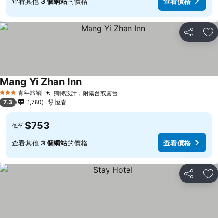
查看其他
3 個網站
的價格
查看價格
分享
加
Mang Yi Zhan Inn
青年旅館
獨特設計，附陽台或露台
3 星級
7.3
1,780
恆春
$753
低至
查看其他
3 個網站
的價格
查看價格
分享
加