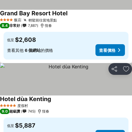
Grand Bay Resort Hotel
飯店
輕鬆前往當地景點
4 星級
8.4
非常好
7,887
恆春
$2,608
低至
查看其他
6 個網站
的價格
查看價格
分享
加
Hotel dùa Kenting
度假村
5 星級
9.0
超級讚
745
恆春
$5,887
低至