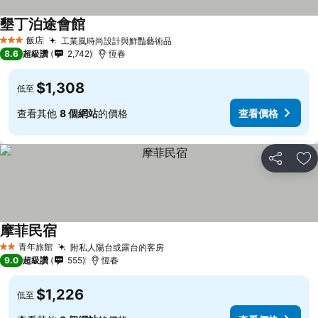
墾丁泊途會館
飯店
工業風時尚設計與鮮豔藝術品
3 星級
8.6
超級讚
2,742
恆春
$1,308
低至
查看其他
8 個網站
的價格
查看價格
分享
加
摩菲民宿
青年旅館
附私人陽台或露台的客房
2 星級
9.0
超級讚
555
恆春
$1,226
低至