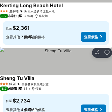
Kenting Long Beach Hotel
度假村
附滑水道的清涼戲水池
3 星級
8.2
非常好
3,753
車城鄉
$2,361
低至
查看其他
7 個網站
的價格
查看價格
分享
加
Sheng Tu Villa
飯店
美食餐飲和燒烤設施
3 星級
8.7
超級讚
661
恆春
$2,734
低至
查看其他
4 個網站
的價格
查看價格