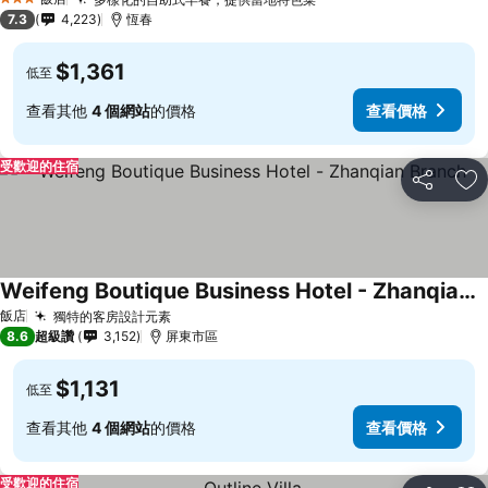
3 星級
7.3
4,223
恆春
$1,361
低至
查看其他
4 個網站
的價格
查看價格
受歡迎的住宿
分享
加
Weifeng Boutique Business Hotel - Zhanqian Branch
飯店
獨特的客房設計元素
8.6
超級讚
3,152
屏東市區
$1,131
低至
查看其他
4 個網站
的價格
查看價格
受歡迎的住宿