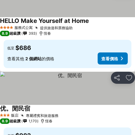
HELLO Make Yourself at Home
服務式公寓
提供旅遊和票務協助
4 星級
8.9
超級讚
393
恆春
$686
低至
查看其他
2 個網站
的價格
查看價格
分享
加
优。閒民宿
飯店
專屬禮賓和旅遊服務
3 星級
8.9
超級讚
1,170
恆春