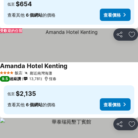
$654
低至
查看其他
6 個網站
的價格
查看價格
受歡迎的住宿
分享
加
Amanda Hotel Kenting
飯店
鄰近南灣海灘
4 星級
9.5
超級讚
13,781
恆春
$2,135
低至
查看其他
6 個網站
的價格
查看價格
分享
加