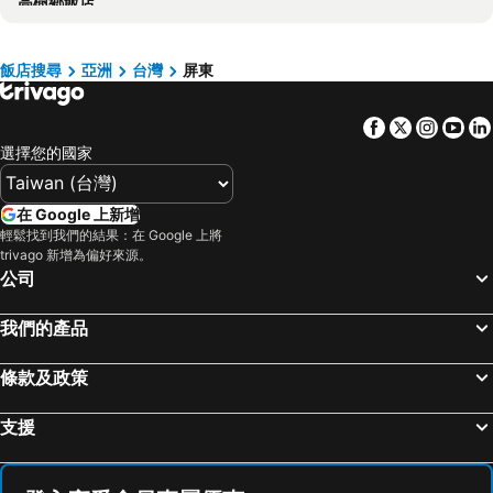
高樹鄉飯店
金門飯店
雲林飯店
屏東飯店
新北市飯店
胡志明市飯店
京都府飯店
飯店搜尋
亞洲
台灣
屏東
神奈川縣飯店
Facebook
Twitter
Insta
Yo
選擇您的國家
在 Google 上新增
輕鬆找到我們的結果：在 Google 上將
trivago 新增為偏好來源。
公司
我們的產品
條款及政策
支援