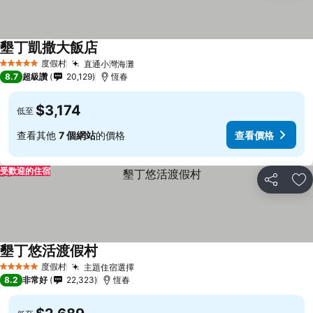
墾丁凱撒大飯店
度假村
直通小灣海灘
5 星級
8.7
超級讚
20,129
恆春
$3,174
低至
查看其他
7 個網站
的價格
查看價格
受歡迎的住宿
分享
加
墾丁悠活渡假村
度假村
主題住宿選擇
5 星級
8.2
非常好
22,323
恆春