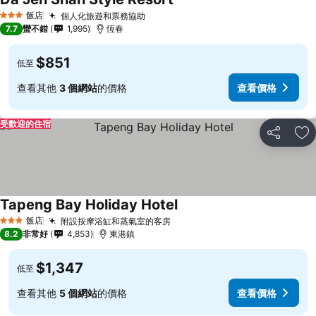
飯店
個人化旅遊和票務協助
3 星級
7.7
蠻不錯
1,995
恆春
$851
低至
查看其他
3 個網站
的價格
查看價格
受歡迎的住宿
分享
加
Tapeng Bay Holiday Hotel
飯店
附設按摩浴缸和蒸氣室的客房
3 星級
8.2
非常好
4,853
東港鎮
$1,347
低至
查看其他
5 個網站
的價格
查看價格