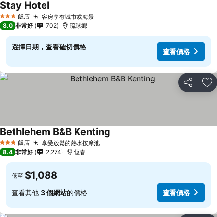
Stay Hotel
飯店
客房享有城市或海景
3 星級
8.0
非常好
702
琉球鄉
選擇日期，查看確切價格
查看價格
分享
加
Bethlehem B&B Kenting
飯店
享受放鬆的熱水按摩池
3 星級
8.4
非常好
2,274
恆春
$1,088
低至
查看其他
3 個網站
的價格
查看價格