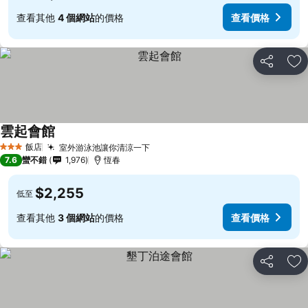
查看其他
4 個網站
的價格
查看價格
分享
加
雲起會館
飯店
室外游泳池讓你清涼一下
3 星級
7.6
蠻不錯
1,976
恆春
$2,255
低至
查看其他
3 個網站
的價格
查看價格
分享
加