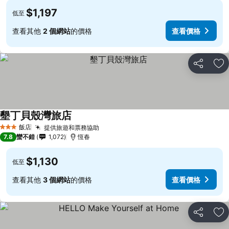
$1,197
低至
查看其他
2 個網站
的價格
查看價格
分享
加
墾丁貝殼灣旅店
飯店
提供旅遊和票務協助
3 星級
7.8
蠻不錯
1,072
恆春
$1,130
低至
查看其他
3 個網站
的價格
查看價格
分享
加