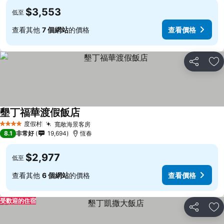
$3,553
低至
查看其他
7 個網站
的價格
查看價格
分享
加
墾丁福華渡假飯店
度假村
寬敞海景客房
4 星級
8.1
非常好
19,694
恆春
$2,977
低至
查看其他
6 個網站
的價格
查看價格
受歡迎的住宿
分享
加