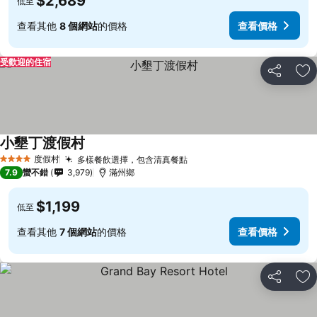
$2,689
低至
查看其他
8 個網站
的價格
查看價格
受歡迎的住宿
分享
加
小墾丁渡假村
度假村
多樣餐飲選擇，包含清真餐點
4 星級
7.9
蠻不錯
3,979
滿州鄉
$1,199
低至
查看其他
7 個網站
的價格
查看價格
分享
加