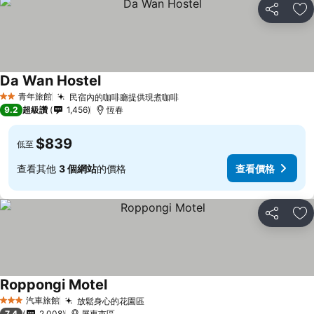
分享
加
Da Wan Hostel
青年旅館
民宿內的咖啡廳提供現煮咖啡
2 星級
9.2
超級讚
1,456
恆春
$839
低至
查看其他
3 個網站
的價格
查看價格
分享
加
Roppongi Motel
汽車旅館
放鬆身心的花園區
3 星級
7.4
2,008
屏東市區