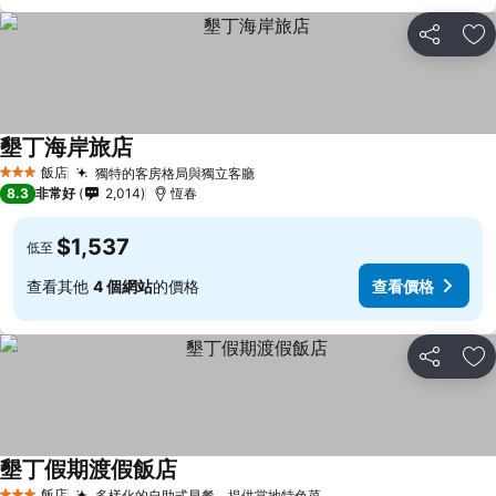
分享
加
墾丁海岸旅店
飯店
獨特的客房格局與獨立客廳
3 星級
8.3
非常好
2,014
恆春
$1,537
低至
查看其他
4 個網站
的價格
查看價格
分享
加
墾丁假期渡假飯店
飯店
多樣化的自助式早餐，提供當地特色菜