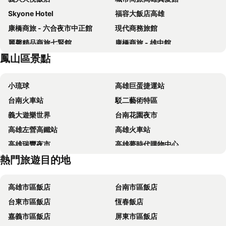
Skyone Hotel
福容大飯店高雄
康橋商旅 - 六合夜市中正館
現代商務旅館
麗馨精品商旅七賢館
康橋商旅 - 雄中館
鳳山區景點
Harbour 10 Hotel
Long Siang Hotel
高雄圓山飯店
Grand Hi Lai Hotel
小琉球
高雄巨蛋捷運站
德立莊 - 高雄博愛館
Watermark Hotel-The Harbour
台南火車站
駁二藝術特區
中央飯店
城市商旅 - 高雄駁二特區
義大遊樂世界
台南花園夜市
麗尊酒店
康瀚行旅
高雄左營高鐵站
高雄火車站
河堤國際商旅
宮賞藝術大飯店
高雄瑞豐夜市
高雄夢時代購物中心
高雄旗津道沙灘酒店
京城大飯店
熱門旅遊目的地
高雄六合夜市
高雄小港國際機場
高雄商旅
Kaohsiung Marriott Hotel
高雄美麗島捷運站
85大樓
和逸飯店高雄中山館
高雄華園飯店
高雄市區飯店
台南市區飯店
台南安平古堡
台南高鐵站
好地方大飯店
康橋大飯店 - 三多商圈館
台東市區飯店
恆春飯店
高雄義大世界
高雄市立美術館
巨蛋旅店
宜都大飯店
嘉義市區飯店
屏東市區飯店
高雄85大樓
台南大東夜市
康橋商旅光榮碼頭館
凱羅藝術大飯店