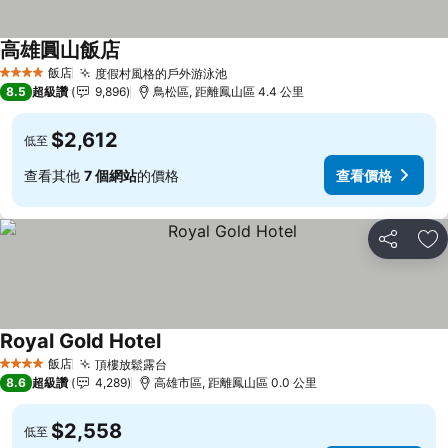
高雄圓山飯店
查看價格
飯店
度假村風格的戶外游泳池
查看價格
4 星級
8.5
超級讚
9,896
鳥松區, 距離鳳山區 4.4 公里
$2,612
低至
查看其他
7 個網站
的價格
查看價格
分享
加
Royal Gold Hotel
查看價格
飯店
頂樓放鬆露台
查看價格
4 星級
8.6
超級讚
4,289
高雄市區, 距離鳳山區 0.0 公里
$2,558
低至