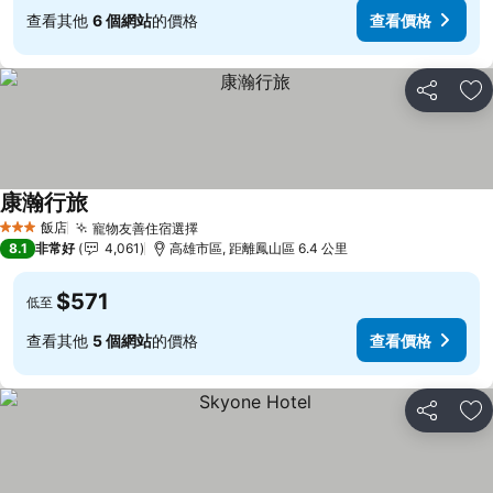
查看其他
6 個網站
的價格
查看價格
分享
加
康瀚行旅
查看價格
飯店
寵物友善住宿選擇
查看價格
3 星級
8.1
非常好
4,061
高雄市區, 距離鳳山區 6.4 公里
$571
低至
查看其他
5 個網站
的價格
查看價格
分享
加