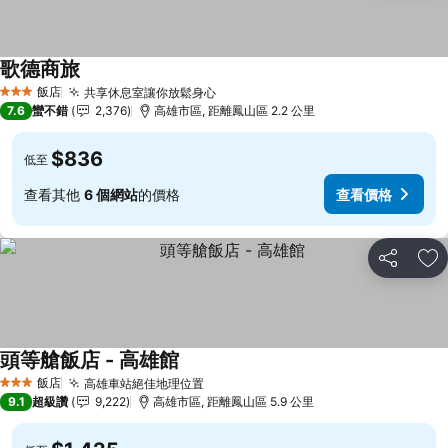
歌德商旅
查看價格
飯店
共享休息室讓你放鬆身心
查看價格
3 星級
7.6
蠻不錯
2,376
高雄市區, 距離鳳山區 2.2 公里
$836
低至
查看其他
6 個網站
的價格
查看價格
分享
加
頭等艙飯店 - 高雄館
查看價格
飯店
高雄車站絕佳地理位置
查看價格
3 星級
9.1
超級讚
9,222
高雄市區, 距離鳳山區 5.9 公里