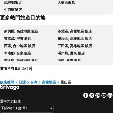
琉球鄉飯店
大樹區飯店
高雄技擊館
高雄文化中心
喜迎旅店
秝芯旅店駁二館
中西區飯店
高雄新崛江
高雄醫學大學
康橋商旅五甲館 Kindness Wu Jia
River inn ZihLi
更多熱門旅遊目的地
高雄光華夜市
高雄金鑽觀光夜市
Chao She Hotel
Talmud Hotel Kaohsiung LoveRiver
台南黃金海岸
高雄新光碼頭海洋之心
國眾大飯店
Chateau de Chine Hotel Kaohsiung
新興區, 高雄地區 飯店
苓雅區, 高雄地區 飯店
西子灣
臺南機場
Hub Hotel Kaohsiung Cisian Branch
國際星辰旅館
東港鎮, 屏東 飯店
鹽埕區, 高雄地區 飯店
高雄興達港
高雄城市光廊
Royal Group Hotel Minghua Branch
CHECK inn Express Kaohsiung Love River
西區, 台中地區 飯店
三民區, 高雄地區 飯店
台南孔廟
Legend Hotel Kaohsiung Liuhe
Kiwi Express Hotel - Jiuru Rd
卑南鄉, 台東 飯店
滿州鄉, 屏東 飯店
The Tree House
高雄國際會館
前金區, 高雄地區 飯店
西區, 嘉義 飯店
Royal Gold Hotel
春天藝術大飯店
東區, 台中地區 飯店
東區, 台南地區 飯店
查看所有鳳山區住宿
Flower Country Motel
Happy Garden Motel
安平區, 台南地區 飯店
鳥松區, 高雄地區 飯店
高雄麗馨精品商旅
Golden Phoenix Hotel
飯店搜尋
亞洲
台灣
高雄地區
鳳山區
車城鄉, 屏東 飯店
關山鎮, 台東 飯店
NL 概念商旅
歌德商旅
永康區, 台南地區 飯店
朴子市, 嘉義 飯店
Kindness Hotel Weiwuying
高第大飯店
Facebook
Twitter
Insta
Yo
鼓山區, 高雄地區 飯店
布袋鎮, 嘉義 飯店
Just Sleep Kaohsiung Zhongzheng
國際星辰酒店
選擇您的國家
高雄市區, 高雄地區 飯店
台南市區, 台南地區 飯店
We Motel Fengshan
HFun Hotel
台東市區, 台東 飯店
嘉義市區, 嘉義 飯店