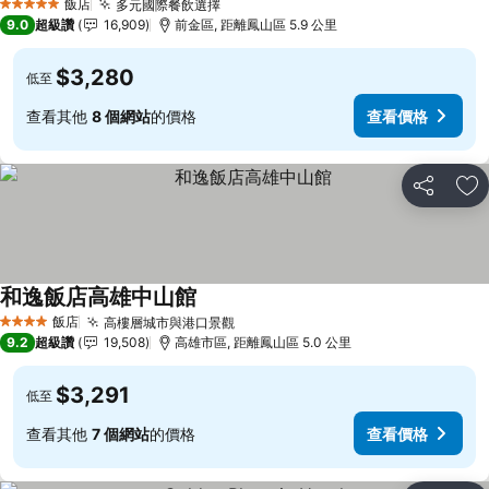
飯店
多元國際餐飲選擇
查看價格
5 星級
9.0
超級讚
16,909
前金區, 距離鳳山區 5.9 公里
$3,280
低至
查看其他
8 個網站
的價格
查看價格
分享
加
和逸飯店高雄中山館
查看價格
飯店
高樓層城市與港口景觀
查看價格
4 星級
9.2
超級讚
19,508
高雄市區, 距離鳳山區 5.0 公里
$3,291
低至
查看其他
7 個網站
的價格
查看價格