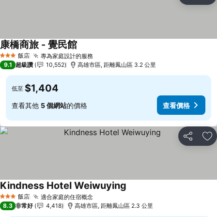
加
康橋商旅 - 覺民館
查看價格
飯店
專為家庭設計的服務
查看價格
3 星級
9.1
超級讚
10,552
高雄市區, 距離鳳山區 3.2 公里
$1,404
低至
查看其他
5 個網站
的價格
查看價格
分享
加
Kindness Hotel Weiwuying
查看價格
飯店
適合家庭的住宿概念
查看價格
3 星級
8.3
非常好
4,418
高雄市區, 距離鳳山區 2.3 公里