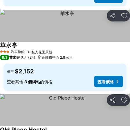
分享
加
華水亭
查看價格
汽車旅館
私人花園景觀
查看價格
3 星級
8.3
非常好
784
距離市中心 2.8 公里
$2,152
低至
查看其他
3 個網站
的價格
查看價格
分享
加
Old Place Hostel