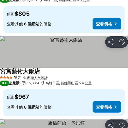
$805
低至
查看其他
6 個網站
的價格
查看價格
分享
加
宮賞藝術大飯店
查看價格
飯店
藝術人文設計
查看價格
4 星級
8.6
超級讚
15,685
高雄市區, 距離鳳山區 5.4 公里
$967
低至
查看其他
8 個網站
的價格
查看價格
分享