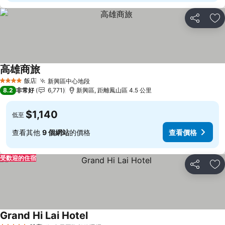
分享
加
高雄商旅
查看價格
飯店
新興區中心地段
查看價格
4 星級
8.2
非常好
6,771
新興區, 距離鳳山區 4.5 公里
$1,140
低至
查看其他
9 個網站
的價格
查看價格
受歡迎的住宿
分享
加
Grand Hi Lai Hotel
查看價格