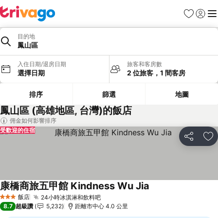
我的最愛
登入
選
目的地
鳳山區
入住日期/退房日期
旅客和客房數
選擇日期
2 位旅客，1 間客房
排序
篩選
地圖
鳳山區 (高雄地區, 台灣)的飯店
佣金如何影響排序
受歡迎的住宿
分享
加
康橋商旅五甲館 Kindness Wu Jia
查看價格
飯店
24小時冰淇淋和飲料吧
查看價格
3 星級
8.7
超級讚
5,232
距離市中心 4.0 公里