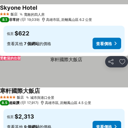
Skyone Hotel
查看價格
飯店
寬敞的四人房
查看價格
3 星級
8.1
非常好
19,039
高雄市區, 距離鳳山區 6.2 公里
$622
低至
查看其他
7 個網站
的價格
查看價格
受歡迎的住宿
分享
加
寒軒國際大飯店
查看價格
飯店
城市與港口全景
查看價格
5 星級
8.5
超級讚
17,917
高雄市區, 距離鳳山區 4.5 公里
$2,313
低至
查看其他
9 個網站
的價格
查看價格