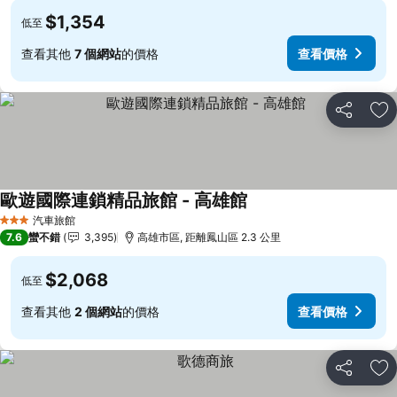
$1,354
低至
查看其他
7 個網站
的價格
查看價格
分享
加
歐遊國際連鎖精品旅館 - 高雄館
查看價格
汽車旅館
3 星級
7.6
蠻不錯
3,395
高雄市區, 距離鳳山區 2.3 公里
$2,068
低至
查看其他
2 個網站
的價格
查看價格
分享
加