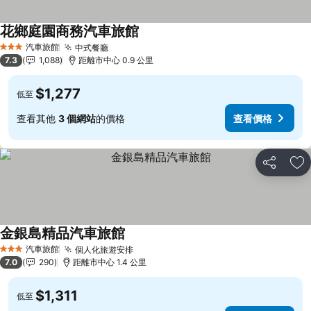
花鄉庭園商務汽車旅館
查看價格
汽車旅館
中式餐廳
查看價格
3 星級
7.3
1,088
距離市中心 0.9 公里
$1,277
低至
查看其他
3 個網站
的價格
查看價格
分享
加
金銀島精品汽車旅館
查看價格
汽車旅館
個人化旅遊安排
查看價格
3 星級
7.0
290
距離市中心 1.4 公里
$1,311
低至