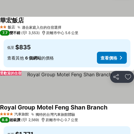
華宏飯店
查看價格
飯店
適合家庭入住的住宿選擇
查看價格
2 星級
7.7
蠻不錯
3,553
距離市中心 5.6 公里
$835
低至
查看其他
6 個網站
的價格
查看價格
受歡迎的住宿
分享
加
Royal Group Motel Feng Shan Branch
查看價格
汽車旅館
獨特的台灣汽車旅館體驗
查看價格
4 星級
8.8
超級讚
2,569
距離市中心 0.7 公里