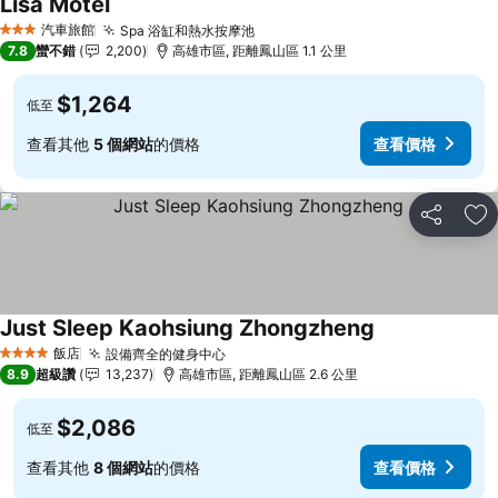
Lisa Motel
查看價格
汽車旅館
Spa 浴缸和熱水按摩池
查看價格
3 星級
7.8
蠻不錯
2,200
高雄市區, 距離鳳山區 1.1 公里
$1,264
低至
查看其他
5 個網站
的價格
查看價格
分享
加
Just Sleep Kaohsiung Zhongzheng
查看價格
飯店
設備齊全的健身中心
查看價格
4 星級
8.9
超級讚
13,237
高雄市區, 距離鳳山區 2.6 公里
$2,086
低至
查看其他
8 個網站
的價格
查看價格