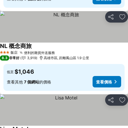
分享
加
NL 概念商旅
查看價格
飯店
便利的雜貨外送服務
查看價格
3 星級
8.3
非常好
3,919
高雄市區, 距離鳳山區 1.9 公里
$1,046
低至
查看其他
7 個網站
的價格
查看價格
分享
加