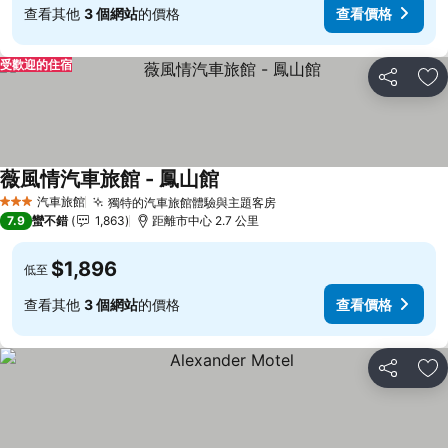
查看其他
3 個網站
的價格
查看價格
受歡迎的住宿
分享
加
薇風情汽車旅館 - 鳳山館
查看價格
汽車旅館
獨特的汽車旅館體驗與主題客房
查看價格
3 星級
7.9
蠻不錯
1,863
距離市中心 2.7 公里
$1,896
低至
查看其他
3 個網站
的價格
查看價格
分享
加