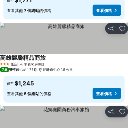
$1,771
低至
查看其他
7 個網站
的價格
查看價格
分享
加
高雄麗馨精品商旅
查看價格
飯店
主題客房設計
查看價格
3 星級
7.9
蠻不錯
1,751
距離市中心 1.5 公里
$1,245
低至
查看其他
5 個網站
的價格
查看價格
分享
加