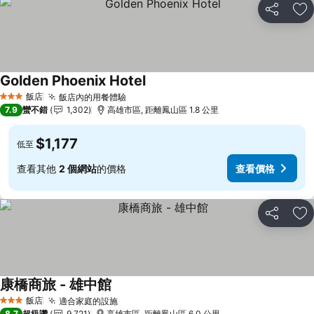
分享
加
Golden Phoenix Hotel
查看價格
飯店
飯店內的用餐體驗
查看價格
3 星級
7.9
蠻不錯
1,302
高雄市區, 距離鳳山區 1.8 公里
$1,177
低至
查看其他
2 個網站
的價格
查看價格
分享
加
康橋商旅 - 雄中館
查看價格
飯店
適合家庭的設施
查看價格
3 星級
8.7
超級讚
9,721
高雄市區, 距離鳳山區 6.0 公里