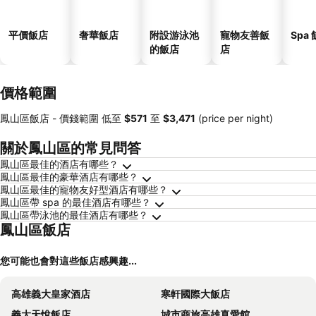
平價飯店
奢華飯店
附設游泳池
寵物友善飯
Spa
的飯店
店
價格範圍
鳳山區飯店 -
價錢範圍
低至
‎$571
至
‎$3,471
(price per night)
關於鳳山區的常見問答
鳳山區最佳的酒店有哪些？
鳳山區最佳的豪華酒店有哪些？
鳳山區最佳的寵物友好型酒店有哪些？
鳳山區帶 spa 的最佳酒店有哪些？
鳳山區帶泳池的最佳酒店有哪些？
鳳山區飯店
您可能也會對這些飯店感興趣...
高雄義大皇家酒店
寒軒國際大飯店
義大天悅飯店
城市商旅高雄真愛館