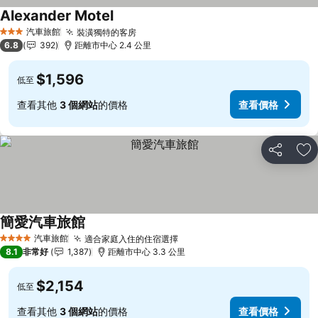
Alexander Motel
查看價格
汽車旅館
裝潢獨特的客房
查看價格
3 星級
6.8
392
距離市中心 2.4 公里
$1,596
低至
查看其他
3 個網站
的價格
查看價格
分享
加
簡愛汽車旅館
查看價格
汽車旅館
適合家庭入住的住宿選擇
查看價格
4 星級
8.1
非常好
1,387
距離市中心 3.3 公里
$2,154
低至
查看其他
3 個網站
的價格
查看價格