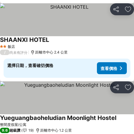
分享
加
SHAANXI HOTEL
查看價格
飯店
2 星級
/
距離市中心 2.4 公里
尚未有評分
選擇日期，查看確切價格
查看價格
分享
加
Yueguangbaoheludian Moonlight Hostel
查看價
整間度假屋/公寓
9.6
超級讚
19
距離市中心 1.2 公里