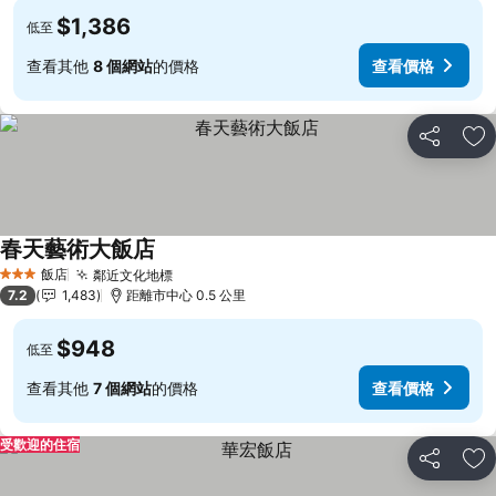
$1,386
低至
查看其他
8 個網站
的價格
查看價格
分享
加
春天藝術大飯店
查看價格
飯店
鄰近文化地標
查看價格
3 星級
7.2
1,483
距離市中心 0.5 公里
$948
低至
查看其他
7 個網站
的價格
查看價格
受歡迎的住宿
分享
加