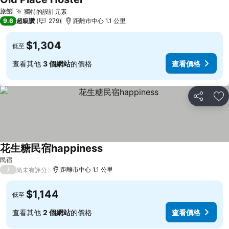
查看價格
旅館
獨特的設計元素
查看價格
9.6
超級讚
279
距離市中心 1.1 公里
$1,304
低至
查看其他
3 個網站
的價格
查看價格
分享
加
花生糖民宿happiness
查看價格
民宿
/
距離市中心 1.1 公里
尚未有評分
$1,144
低至
查看其他
2 個網站
的價格
查看價格