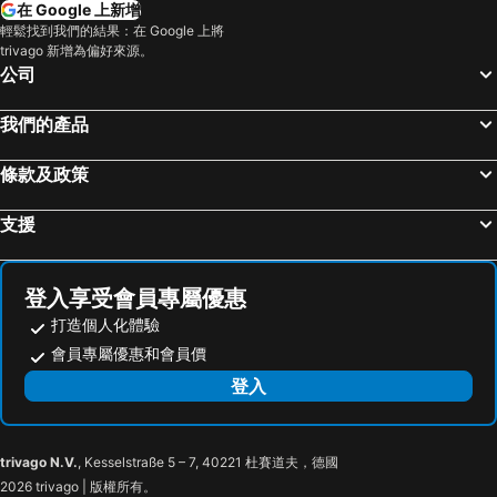
康橋商旅 - 覺民館
Kindness -Kaohsiung Jyuemin
在 Google 上新增
屏東市區, 屏東 飯店
阿里山鄉, 嘉義 飯店
輕鬆找到我們的結果：在 Google 上將
康橋商旅 - 覺民館
I Live
trivago 新增為偏好來源。
琉球鄉, 屏東 飯店
鹿谷鄉, 南投 飯店
Hoya Resort Hotel Kaohsiung
種子商旅
公司
大樹區, 高雄地區 飯店
台北市區, 台北 飯店
Ho̍k House
Kousin Hotel
我們的產品
台中市區, 台中地區 飯店
恆春, 屏東 飯店
Papo'a Hotel
頭等艙飯店 - 高雄館
花蓮市, 花蓮 飯店
礁溪鄉, 宜蘭 飯店
LJ Hotel
LUNARIS Hotel
條款及政策
雲海精品旅館
R8 環保商旅
支援
Blue Ocean Hotel
Here Hotel-PingtungA
Jophina
Park Lees Hotel
河堤美學商旅
登入享受會員專屬優惠
打造個人化體驗
會員專屬優惠和會員價
登入
trivago N.V.
, Kesselstraße 5 – 7, 40221 杜賽道夫，德國
2026 trivago | 版權所有。