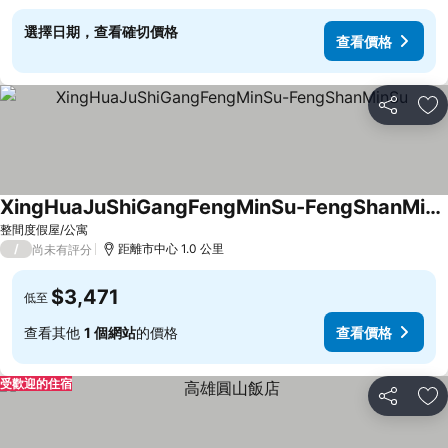
選擇日期，查看確切價格
查看價格
分享
加
XingHuaJuShiGangFengMinSu-FengShanMinSu
查看價格
整間度假屋/公寓
/
距離市中心 1.0 公里
尚未有評分
$3,471
低至
查看其他
1 個網站
的價格
查看價格
受歡迎的住宿
分享
加