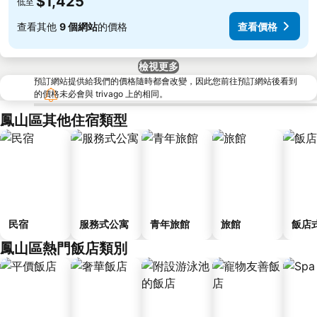
$1,425
低至
查看其他
9 個網站
的價格
查看價格
檢視更多
預訂網站提供給我們的價格隨時都會改變，因此您前往預訂網站後看到
的價格未必會與 trivago 上的相同。
鳳山區其他住宿類型
民宿
服務式公寓
青年旅館
旅館
飯店
鳳山區熱門飯店類別