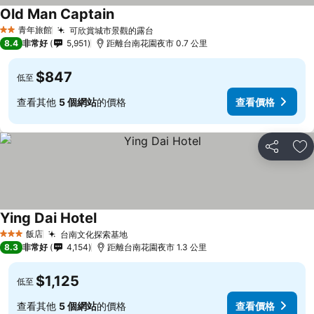
Old Man Captain
青年旅館
可欣賞城市景觀的露台
2 星級
8.4
非常好
5,951
距離台南花園夜市 0.7 公里
$847
低至
查看其他
5 個網站
的價格
查看價格
分享
加
Ying Dai Hotel
飯店
台南文化探索基地
3 星級
8.3
非常好
4,154
距離台南花園夜市 1.3 公里
$1,125
低至
查看其他
5 個網站
的價格
查看價格