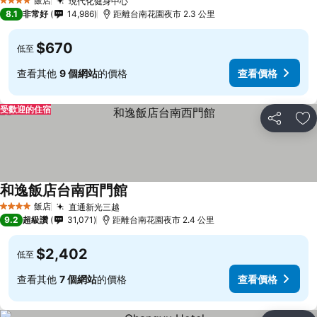
飯店
現代化健身中心
4 星級
8.1
非常好
14,986
距離台南花園夜市 2.3 公里
$670
低至
查看其他
9 個網站
的價格
查看價格
受歡迎的住宿
分享
加
和逸飯店台南西門館
飯店
直通新光三越
4 星級
9.2
超級讚
31,071
距離台南花園夜市 2.4 公里
$2,402
低至
查看其他
7 個網站
的價格
查看價格