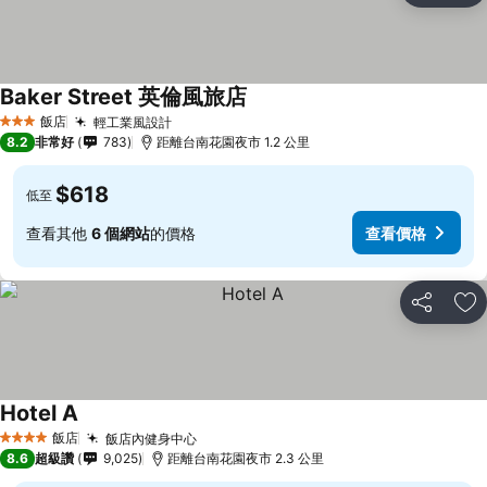
Baker Street 英倫風旅店
飯店
輕工業風設計
3 星級
8.2
非常好
783
距離台南花園夜市 1.2 公里
$618
低至
查看其他
6 個網站
的價格
查看價格
分享
加
Hotel A
飯店
飯店內健身中心
4 星級
8.6
超級讚
9,025
距離台南花園夜市 2.3 公里