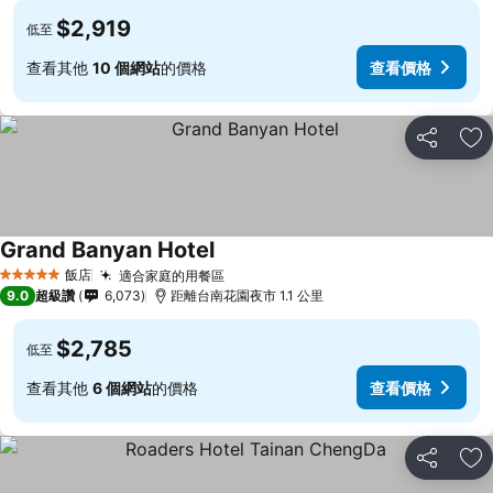
$2,919
低至
查看其他
10 個網站
的價格
查看價格
分享
加
Grand Banyan Hotel
飯店
適合家庭的用餐區
5 星級
9.0
超級讚
6,073
距離台南花園夜市 1.1 公里
$2,785
低至
查看其他
6 個網站
的價格
查看價格
分享
加