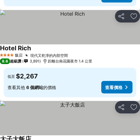
分享
加
Hotel Rich
飯店
現代又乾淨的內部空間
4 星級
8.6
超級讚
3,891
距離台南花園夜市 1.4 公里
$2,267
低至
查看其他
6 個網站
的價格
查看價格
分享
加
太子大飯店