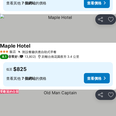
查看其他
7 個網站
的價格
查看價格
分享
加
Maple Hotel
飯店
附設餐廳供應自助式早餐
3 星級
8.1
非常好
13,802
距離台南花園夜市 3.4 公里
$825
低至
查看其他
7 個網站
的價格
查看價格
受歡迎的住宿
分享
加