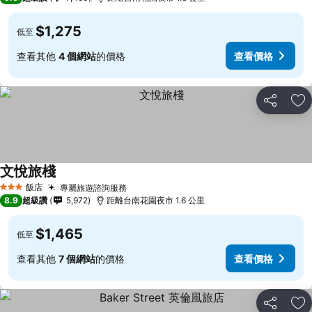
$1,275
低至
查看其他
4 個網站
的價格
查看價格
分享
加
文悅旅棧
飯店
專屬旅遊諮詢服務
3 星級
8.9
超級讚
5,972
距離台南花園夜市 1.6 公里
$1,465
低至
查看其他
7 個網站
的價格
查看價格
分享
加