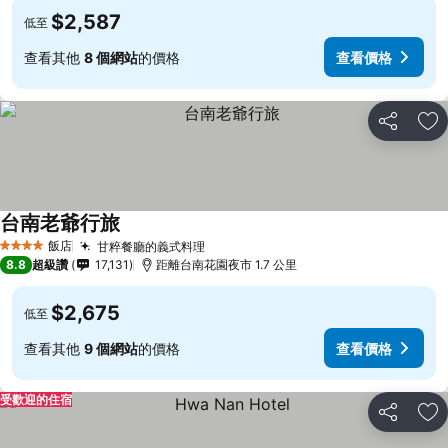
$2,587
低至
查看其他
8 個網站
的價格
查看價格
分享
加
台南老爺行旅
飯店
甘粹餐廳的義式料理
4 星級
8.8
超級讚
17,131
距離台南花園夜市 1.7 公里
$2,675
低至
查看其他
9 個網站
的價格
查看價格
受歡迎的住宿
分享
加