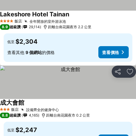
Lakeshore Hotel Tainan
飯店
全年開放的室外游泳池
4 星級
8.9
超級讚
29,114
距離台南花園夜市 2.2 公里
$2,304
低至
查看其他
9 個網站
的價格
查看價格
分享
加
成大會館
飯店
設備齊全的健身中心
3 星級
8.8
超級讚
4,165
距離台南花園夜市 0.2 公里
$2,247
低至