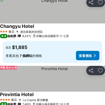
分享
加
Changyu Hotel
飯店
適合家庭的休憩區
3 星級
8.9
超級讚
8,447
距離台南花園夜市 1.1 公里
$1,885
低至
查看其他
7 個網站
的價格
查看價格
受歡迎的住宿
分享
加
Provintia Hotel
飯店
La Cupola 屋頂餐廳
4 星級
9.0
超級讚
7,460
距離台南花園夜市 1.6 公里