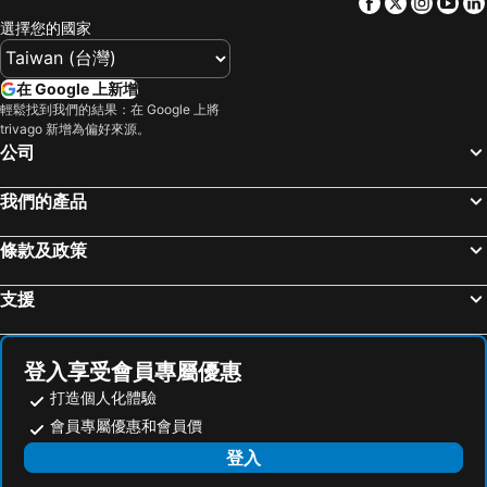
Facebook
Twitter
Insta
Yo
駁二藝術特區
知本溫泉
文悅旅棧
維悅酒店
選擇您的國家
武陵農場
義大遊樂世界
Hotel Château Anping
Hua Hotel
台南花園夜市
高雄左營高鐵站
Changyu Hotel
Kindness Hotel - Tainan Chihkan Tower
在 Google 上新增
高雄火車站
高雄瑞豐夜市
致穩人文商旅
Hwa Nan Hotel
輕鬆找到我們的結果：在 Google 上將
trivago 新增為偏好來源。
嘉義車站
泰安溫泉
Hotel Brown - Chihkan Branch
Provintia Hotel
公司
台東車站
九族文化村
樺谷大飯店
大立大飯店
高雄夢時代購物中心
高雄六合夜市
Anping Business Hotel
Flora Inn
我們的產品
奧萬大森林遊樂區
月眉世界麗寶樂園
Formosa Yacht Resort
Finders Hotel Tainan Ximen
條款及政策
合歡山
花蓮海洋公園
28 the loft 閣樓
Tainan Weshare Hotel
高雄小港國際機場
台中烏日高鐵站
Baker Street 英倫風旅店
Hotel Rich
支援
武嶺
廬山溫泉
成大會館
Tong Hao You Shan
高雄美麗島捷運站
墾丁國家公園
Ratie-Dao
南方家屋旅店
登入享受會員專屬優惠
嘉義高鐵站
東海藝術商圈
信然文旅-首學 寵物友善預訂前務必事先詢問
Stay-tainan
打造個人化體驗
85大樓
台東海濱公園
Tntation Good House
House 123 巷
會員專屬優惠和會員價
台南安平古堡
飛牛牧場
Hotel Lightness
Machiyaniken-Nieya
登入
台南高鐵站
高雄義大世界
3 Door Hotel
Yan Bin Hotel