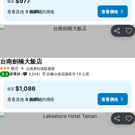
$977
低至
查看其他
3 個網站
的價格
查看價格
分享
加
台南劍橋大飯店
飯店
台南車站接駁服務
3 星級
8.3
非常好
9,544
距離台南花園夜市 1.6 公里
$1,086
低至
查看其他
8 個網站
的價格
查看價格
分享
加