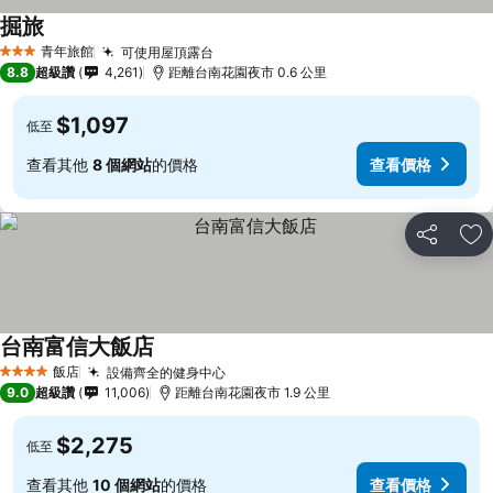
掘旅
青年旅館
可使用屋頂露台
3 星級
8.8
超級讚
4,261
距離台南花園夜市 0.6 公里
$1,097
低至
查看其他
8 個網站
的價格
查看價格
分享
加
台南富信大飯店
飯店
設備齊全的健身中心
4 星級
9.0
超級讚
11,006
距離台南花園夜市 1.9 公里
$2,275
低至
查看其他
10 個網站
的價格
查看價格