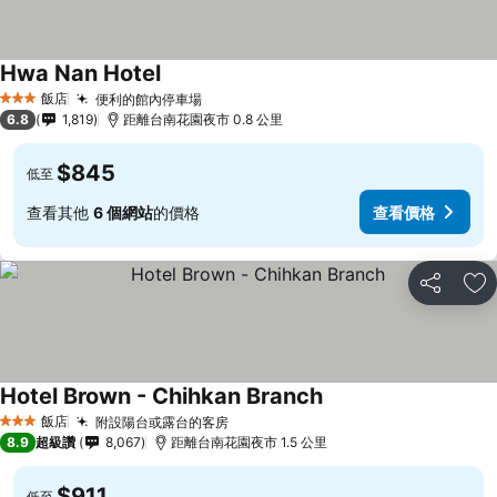
Hwa Nan Hotel
飯店
便利的館內停車場
3 星級
6.8
1,819
距離台南花園夜市 0.8 公里
$845
低至
查看其他
6 個網站
的價格
查看價格
分享
加
Hotel Brown - Chihkan Branch
飯店
附設陽台或露台的客房
3 星級
8.9
超級讚
8,067
距離台南花園夜市 1.5 公里
$911
低至