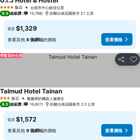
U.I.J Hotel & Hostel
飯店
台南市中心絕佳位置
4 星級
9.3
超級讚
15,768
距離台南花園夜市 2.1 公里
$1,329
低至
查看其他
8 個網站
的價格
查看價格
受歡迎的住宿
分享
加
Talmud Hotel Tainan
飯店
餐廳裡的機器人服務生
3 星級
8.5
超級讚
16,607
距離台南花園夜市 2.3 公里
$1,572
低至
查看其他
9 個網站
的價格
查看價格