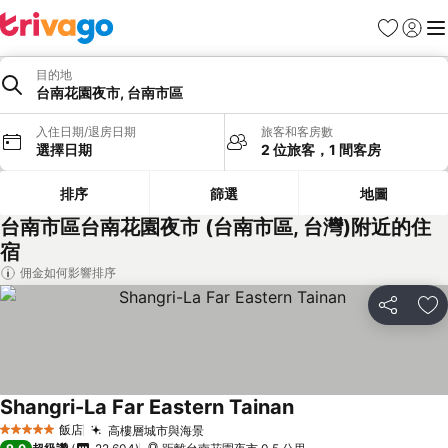
我的最愛
登入
選
目的地
台南花園夜市, 台南市區
入住日期/退房日期
旅客和客房數
選擇日期
2 位旅客，1 間客房
排序
篩選
地圖
台南市區台南花園夜市 (台南市區, 台灣)附近的住
宿
佣金如何影響排序
分享
加
Shangri-La Far Eastern Tainan
飯店
高樓層城市與海景
5 星級