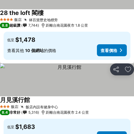
28 the loft 閣樓
飯店
林百貨歷史地標旁
4 星級
8.8
超級讚
7,744
距離台南花園夜市 1.8 公里
$1,478
低至
查看其他
10 個網站
的價格
查看價格
分享
加
月見溪行館
飯店
飯店內設有健身中心
3 星級
8.4
非常好
5,316
距離台南花園夜市 2.4 公里
$1,683
低至