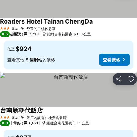
Roaders Hotel Tainan ChengDa
飯店
舒適的二樓休息室
3 星級
8.5
超級讚
7,238
距離台南花園夜市 0.8 公里
$924
低至
查看其他
5 個網站
的價格
查看價格
分享
加
台南新朝代飯店
飯店
飯店內設有在地美食餐廳
3 星級
8.0
非常好
6,891
距離台南花園夜市 1.1 公里