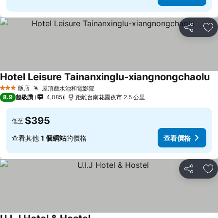
分享
加
Hotel Leisure Tainanxinglu-xiangnongchaolu
飯店
屋頂戲水池和電影院
3 星級
8.9
超級讚
4,085
距離台南花園夜市 2.5 公里
$395
低至
查看其他
1 個網站
的價格
查看價格
分享
加