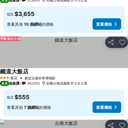
9.0
超級讚
22,604
距離台南花園夜市 0.5 公里
$3,655
低至
查看其他
10 個網站
的價格
查看價格
受歡迎的住宿
分享
加
鐵道大飯店
飯店
鄰近兒童科學博物館
3 星級
8.6
超級讚
36,570
距離台南花園夜市 0.8 公里
$555
低至
查看其他
7 個網站
的價格
查看價格