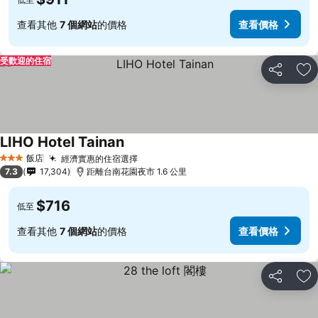
查看其他
7 個網站
的價格
查看價格
受歡迎的住宿
分享
加
LIHO Hotel Tainan
飯店
經濟實惠的住宿選擇
3 星級
7.3
17,304
距離台南花園夜市 1.6 公里
$716
低至
查看其他
7 個網站
的價格
查看價格
分享
加