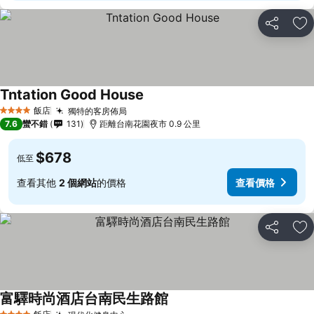
分享
加
Tntation Good House
飯店
獨特的客房佈局
4 星級
7.6
蠻不錯
131
距離台南花園夜市 0.9 公里
$678
低至
查看其他
2 個網站
的價格
查看價格
分享
加
富驛時尚酒店台南民生路館