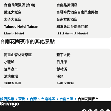
台糖長榮酒店 (台南)
台南晶英酒店
鐵道大飯店
富驛時尚酒店台南民生路館
太子大飯店
台南桂田酒店
Talmud Hotel Tainan
和逸飯店台南西門館
Maple Hotel
U.I.J Hotel & Hostel
台南花園夜市的其他景點
Just Sleep Tainan Ten-drum
康橋商旅 - 台南民生館
LIHO Hotel Tainan
台南劍橋大飯店
阿里山森林遊樂區
墾丁大街
台南富信大飯店
Hotel Leisure Tainanxinglu-xiangnongchaolu
小琉球
日月潭
Hotel Brown - Zhongzheng
台南大飯店
逢甲夜市
杉林溪
Taipung Suites
Lakeshore Hotel Tainan
清境農場
溪頭
Shangri-La Far Eastern Tainan
台南老爺行旅
谷關溫泉區
台中火車站
Grand Banyan Hotel
台南新朝代飯店
梨山
關子嶺溫泉
Hotel A
Roaders Hotel Tainan ChengDa
台中一中商圈
四重溪溫泉
月見溪行館
Jiuning Business Hotel
飯店搜尋
亞洲
台灣
台南地區
台南市區
台南花園夜市
高雄巨蛋捷運站
台南火車站
CHECK inn Select Tainan YongKang
Jia Hsin Garden Hotel