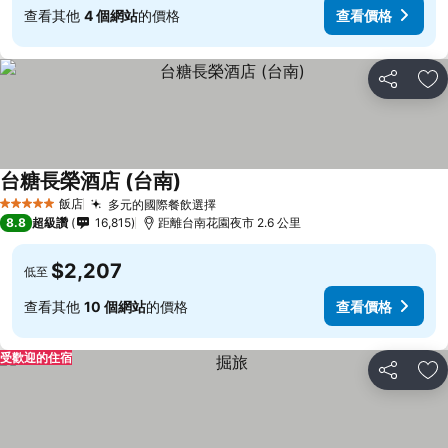
查看其他
4 個網站
的價格
查看價格
分享
加
台糖長榮酒店 (台南)
飯店
多元的國際餐飲選擇
5 星級
8.8
超級讚
16,815
距離台南花園夜市 2.6 公里
$2,207
低至
查看其他
10 個網站
的價格
查看價格
受歡迎的住宿
分享
加