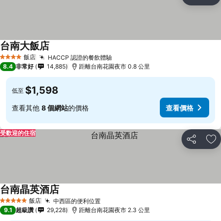
分享
加
台南大飯店
飯店
HACCP 認證的餐飲體驗
4 星級
8.4
非常好
14,885
距離台南花園夜市 0.8 公里
$1,598
低至
查看其他
8 個網站
的價格
查看價格
受歡迎的住宿
分享
加
台南晶英酒店
飯店
中西區的便利位置
5 星級
9.1
超級讚
29,228
距離台南花園夜市 2.3 公里