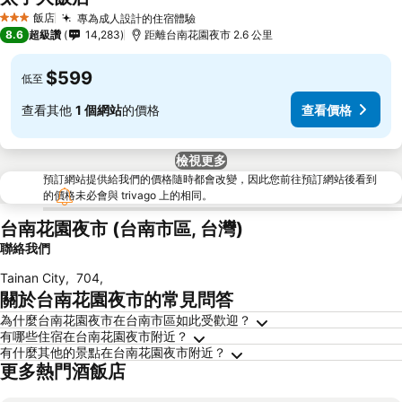
飯店
專為成人設計的住宿體驗
3 星級
8.6
超級讚
14,283
距離台南花園夜市 2.6 公里
$599
低至
查看其他
1 個網站
的價格
查看價格
檢視更多
預訂網站提供給我們的價格隨時都會改變，因此您前往預訂網站後看到
的價格未必會與 trivago 上的相同。
台南花園夜市 (台南市區, 台灣)
聯絡我們
Tainan City
,
704
,
關於台南花園夜市的常見問答
為什麼台南花園夜市在台南市區如此受歡迎？
有哪些住宿在台南花園夜市附近？
有什麼其他的景點在台南花園夜市附近？
更多熱門酒飯店