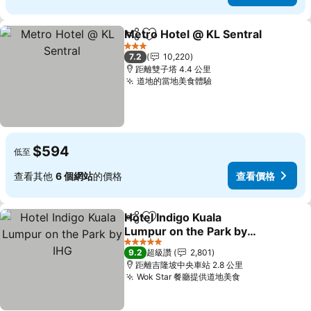
Metro Hotel @ KL Sentral
分享
加入我的最愛
3 星級
7.2
10,220
距離雙子塔 4.4 公里
道地的當地美食體驗
$594
低至
查看其他
6 個網站
的價格
查看價格
Hotel Indigo Kuala
分享
加入我的最愛
Lumpur on the Park by
IHG
5 星級
9.2
超級讚
2,801
距離吉隆坡中央車站 2.8 公里
Wok Star 餐廳提供道地美食