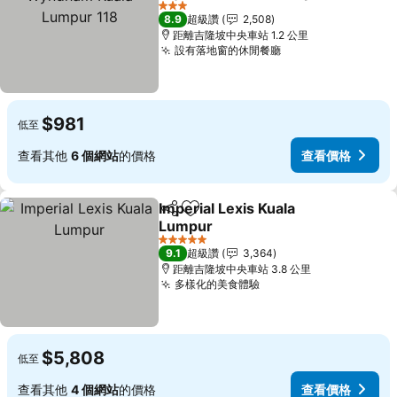
118
3 星級
8.9
超級讚
2,508
距離吉隆坡中央車站 1.2 公里
設有落地窗的休閒餐廳
$981
低至
查看其他
6 個網站
的價格
查看價格
Imperial Lexis Kuala
分享
加入我的最愛
Lumpur
5 星級
9.1
超級讚
3,364
距離吉隆坡中央車站 3.8 公里
多樣化的美食體驗
$5,808
低至
查看其他
4 個網站
的價格
查看價格