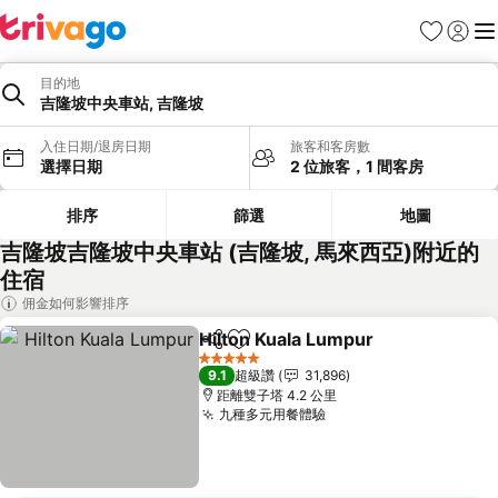
我的最愛
登入
選
目的地
吉隆坡中央車站, 吉隆坡
入住日期/退房日期
旅客和客房數
選擇日期
2 位旅客，1 間客房
排序
篩選
地圖
吉隆坡吉隆坡中央車站 (吉隆坡, 馬來西亞)附近的
住宿
佣金如何影響排序
Hilton Kuala Lumpur
分享
加入我的最愛
5 星級
9.1
超級讚
31,896
距離雙子塔 4.2 公里
九種多元用餐體驗