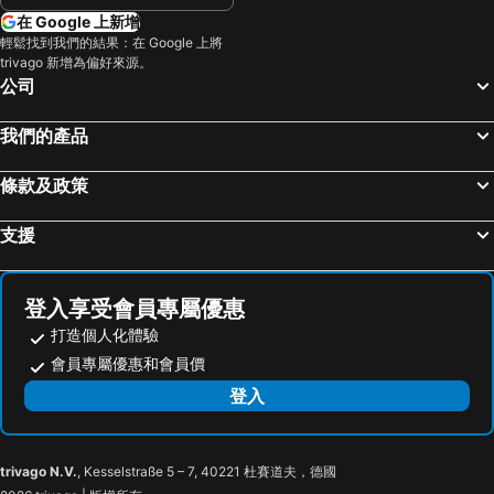
Melaka's towers
Ipoh Railway Station
Hilton Kuala Lumpur
citizenM Kuala Lumpur
在 Google 上新增
KLIA Ekspres
國家博物館
Novotel Kuala Lumpur City Centre
吉隆坡艾美（美丽殿）酒店
輕鬆找到我們的結果：在 Google 上將
trivago 新增為偏好來源。
Pasar Seni
Lot 10
The RuMa Hotel and Residences
Komune Living
公司
SMART Motorway
Taman Rama Rama
PARKROYAL Serviced Suites Kuala Lumpur
The Westin Kuala Lumpur
Muzium Kesenian Islam Malaysia
舊中央車站
Ahyu Hotel
Space Hotel @ Chinatown Kuala Lumpur
我們的產品
吉隆坡鳥園
Tugu Negara
Seri Pacific Hotel Kuala Lumpur
Travelodge Kuala Lumpur City Centre
條款及政策
國家清真寺
舊國家皇宮
Wyndham Suites KLCC
Lanson Place Bukit Ceylon Serviced Residences
Little India
獨立廣場
INNSiDE by Meliá Kuala Lumpur Cheras
Furama Bukit Bintang
支援
湖濱公園
Aquaria
City Central Hotel
Space Hotel KL Sentral
蘇丹阿都沙末大樓
杰莫克清真寺
My Hotel @ Sentral
Hotel New Winner
登入享受會員專屬優惠
Kuala Gandah Elephant Conservation Centre
Runtuhan Gereja Saint Paul
Metro Hotel @ KL Sentral
Cozy Hotel@ KL Sentral
打造個人化體驗
One Utama Shopping Centre
Malacca International
The St. Regis Kuala Lumpur
Hotel Westree KL Sentral
會員專屬優惠和會員價
The Curve
Bukit Melawati
M&M Hotel
M & M Kl Sentral
登入
Taman Negara National Park
A'Famosa
Sentral Kuala Lumpur
Alaxis Hotel
Hotel Summer View
My Hotel At KL Sentral
trivago N.V.
, Kesselstraße 5 – 7, 40221 杜賽道夫，德國
Palette KL Sentral Station Formerly Scott Hotel
Scarletz Mana-Mana Suites KLCC