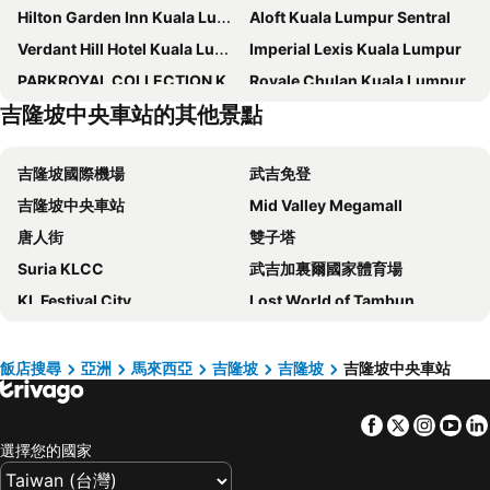
Hilton Garden Inn Kuala Lumpur Jalan Tuanku Abdul Rahman North
Aloft Kuala Lumpur Sentral
Verdant Hill Hotel Kuala Lumpur
Imperial Lexis Kuala Lumpur
PARKROYAL COLLECTION Kuala Lumpur
Royale Chulan Kuala Lumpur
吉隆坡中央車站的其他景點
吉隆坡帝盛酒店
Santa Grand Signature Kuala Lumpur
Holiday Inn Express Kuala Lumpur City Centre By Ihg
Berjaya Times Square Hotel, Kuala Lumpur
吉隆坡國際機場
武吉免登
Traders Kuala Lumpur
Oasia Suites Kuala Lumpur by Far East Hospitality
吉隆坡中央車站
Mid Valley Megamall
Sunway Putra Hotel Kuala Lumpur
Concorde Hotel Kuala Lumpur
唐人街
雙子塔
The Ritz-Carlton, Kuala Lumpur
Hotel Royal Signature
Suria KLCC
武吉加裏爾國家體育場
WOLO Kuala Lumpur
Sheraton Imperial Kuala Lumpur Hotel
KL Festival City
Lost World of Tambun
Easy Hotel KL Sentral
Grand Hyatt Kuala Lumpur
吉隆坡會展中心
Kuala Lumpur Golf & Country Club
Intercontinental Hotels Kuala Lumpur By Ihg
Hotel 1000 Miles
Sunway Pyramid Shopping Centre
荷蘭紅屋
Mandarin Oriental, Kuala Lumpur
Cititel Mid Valley
飯店搜尋
亞洲
馬來西亞
吉隆坡
吉隆坡
吉隆坡中央車站
鷄場街步行道
Petaling Street
Sleeping Lion Suites
The Kuala Lumpur Journal Hotel
Facebook
Twitter
Insta
Yo
吉隆坡塔
Jalan Tun Razak
Hotel Royal Kuala Lumpur
Hilton Garden Inn Kuala Lumpur Jalan Tuanku Abdul Rahman South
選擇您的國家
Sunway Lagoon Theme Park
Setia City Mall
Hotel Indigo Kuala Lumpur on the Park by IHG
NU Hotel @ KL Sentral