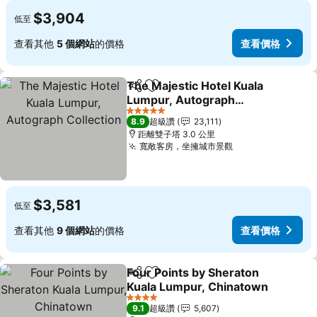
$3,904
低至
查看其他
5 個網站
的價格
查看價格
The Majestic Hotel Kuala
分享
加入我的最愛
Lumpur, Autograph
Collection
5 星級
8.9
超級讚
23,111
距離雙子塔 3.0 公里
寬敞客房，坐擁城市景觀
$3,581
低至
查看其他
9 個網站
的價格
查看價格
Four Points by Sheraton
分享
加入我的最愛
Kuala Lumpur, Chinatown
4 星級
9.1
超級讚
5,607