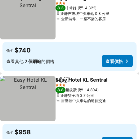
分享
加入我的最愛
3 星級
8.3
非常好
4,322
距離吉隆坡中央車站 0.3 公里
全新裝修、一塵不染的客房
$740
低至
查看其他
7 個網站
的價格
查看價格
Easy Hotel KL Sentral
分享
加入我的最愛
3 星級
8.8
超級讚
14,804
距離雙子塔 3.7 公里
吉隆坡中央車站的絕佳交通
$958
低至