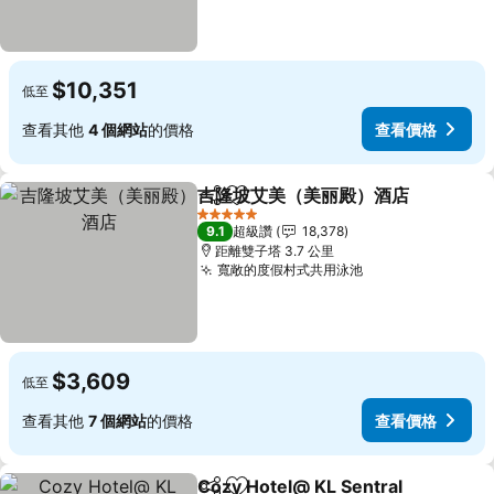
$10,351
低至
查看其他
4 個網站
的價格
查看價格
吉隆坡艾美（美丽殿）酒店
分享
加入我的最愛
5 星級
9.1
超級讚
18,378
距離雙子塔 3.7 公里
寬敞的度假村式共用泳池
$3,609
低至
查看其他
7 個網站
的價格
查看價格
Cozy Hotel@ KL Sentral