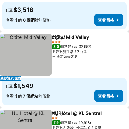
$3,518
低至
查看其他
6 個網站
的價格
查看價格
Cititel Mid Valley
分享
加入我的最愛
3 星級
8.0
非常好
32,957
距離雙子塔 5.7 公里
全新裝修客房
受歡迎的住宿
$1,549
低至
查看其他
7 個網站
的價格
查看價格
NU Hotel @ KL Sentral
分享
加入我的最愛
2 星級
7.9
蠻不錯
10,913
距離吉隆坡中央車站 0.3 公里