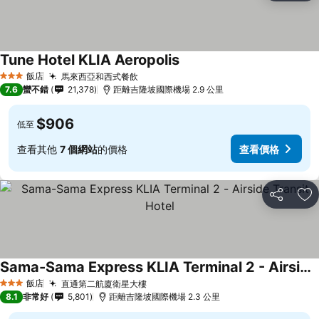
Tune Hotel KLIA Aeropolis
飯店
馬來西亞和西式餐飲
3 星級
7.6
蠻不錯
21,378
距離吉隆坡國際機場 2.9 公里
$906
低至
查看其他
7 個網站
的價格
查看價格
分享
加
Sama-Sama Express KLIA Terminal 2 - Airside Transit Hotel
飯店
直通第二航廈衛星大樓
3 星級
8.1
非常好
5,801
距離吉隆坡國際機場 2.3 公里