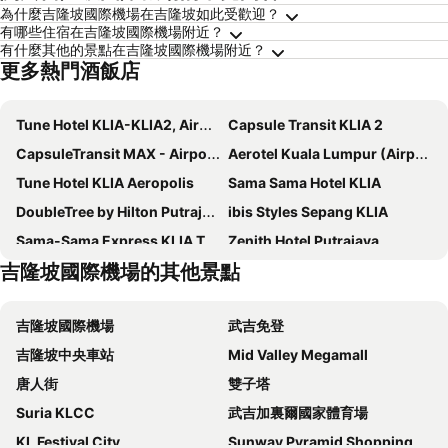
為什麼吉隆坡國際機場在吉隆坡如此受歡迎？
有哪些住宿在吉隆坡國際機場附近？
有什麼其他的景點在吉隆坡國際機場附近？
更多熱門酒飯店
Tune Hotel KLIA-KLIA2, Airport Transit Hotel
Capsule Transit KLIA 2
CapsuleTransit MAX - Airport Hotel - Landside, Public Area - Gateway KLIA T2, Lvl 2M
Aerotel Kuala Lumpur (Airport Hotel) - Gateway@klia2
Tune Hotel KLIA Aeropolis
Sama Sama Hotel KLIA
DoubleTree by Hilton Putrajaya Lakeside
ibis Styles Sepang KLIA
Sama-Sama Express KLIA Terminal 1 - Airside Transit Hotel
Zenith Hotel Putrajaya
吉隆坡國際機場的其他景點
Kepler Club Kuala Lumpur Airport - KLIA T1 Landside
1 Orange Hotel KLIA & KLIA2
Holiday Inn Sepang - Airport
Ayden Hostel Airport Transit - KLIA
吉隆坡國際機場
武吉免登
Klia2 T2 Napzone
Mövenpick Hotel And Convention Centre Klia
吉隆坡中央車站
Mid Valley Megamall
Mtree Hotel Nilai
BRIX KLIA By Pinetree
唐人街
雙子塔
Sama-Sama Express KLIA Terminal 2 - Airside Transit Hotel
the youniQ Hotel, KLIA T1, KLIA T2
Suria KLCC
武吉加裏爾國家體育場
布城帝盛酒店
Urban Inn, Salak Tinggi
KL Festival City
Sunway Pyramid Shopping Centre
De Grand Boutique Hotel
Sri Langit Hotel