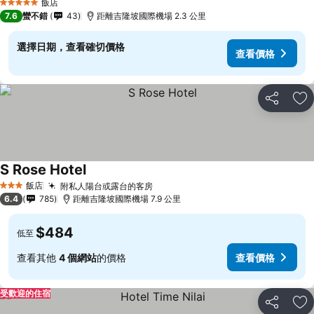
飯店
5 星級
7.6
蠻不錯
43
距離吉隆坡國際機場 2.3 公里
選擇日期，查看確切價格
查看價格
分享
加
S Rose Hotel
飯店
附私人陽台或露台的客房
3 星級
6.4
785
距離吉隆坡國際機場 7.9 公里
$484
低至
查看其他
4 個網站
的價格
查看價格
受歡迎的住宿
分享
加