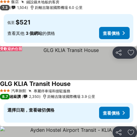
飯店
鋪設鑲木地板的客房
3 星級
7.3
1,504
距離吉隆坡國際機場 6.0 公里
$521
低至
查看其他
3 個網站
的價格
查看價格
受歡迎的住宿
分享
加
GLG KLIA Transit House
汽車旅館
專屬停車場和接駁服務
3 星級
8.7
超級讚
2,350
距離吉隆坡國際機場 3.9 公里
選擇日期，查看確切價格
查看價格
分享
加