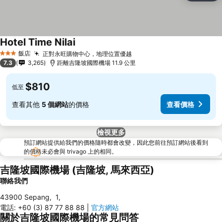
Hotel Time Nilai
飯店
正對永旺購物中心，地理位置優越
3 星級
7.3
3,265
距離吉隆坡國際機場 11.9 公里
$810
低至
查看其他
5 個網站
的價格
查看價格
檢視更多
預訂網站提供給我們的價格隨時都會改變，因此您前往預訂網站後看到
的價格未必會與 trivago 上的相同。
吉隆坡國際機場 (吉隆坡, 馬來西亞)
聯絡我們
43900 Sepang
,
1
,
電話
:
+60 (3) 87 77 88 88
|
官方網站
關於吉隆坡國際機場的常見問答