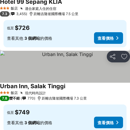
Hotel 99 Sepang KLIA
飯店
適合家庭入住的住宿
3 星級
7.3
3,455
距離吉隆坡國際機場 7.5 公里
$726
低至
查看其他
3 個網站
的價格
查看價格
分享
加
Urban Inn, Salak Tinggi
飯店
現代時尚設計
3 星級
7.8
蠻不錯
770
距離吉隆坡國際機場 7.3 公里
$749
低至
查看其他
3 個網站
的價格
查看價格