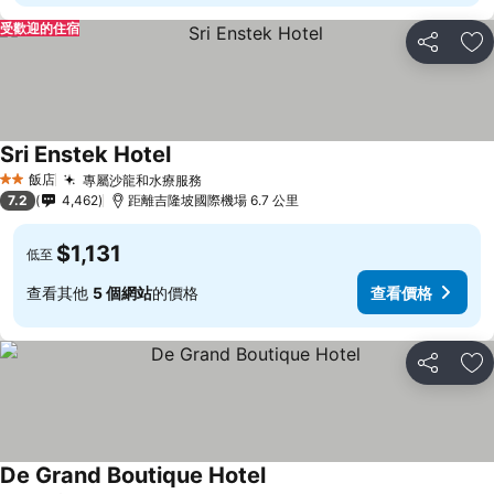
受歡迎的住宿
分享
加
Sri Enstek Hotel
飯店
專屬沙龍和水療服務
2 星級
7.2
4,462
距離吉隆坡國際機場 6.7 公里
$1,131
低至
查看其他
5 個網站
的價格
查看價格
分享
加
De Grand Boutique Hotel