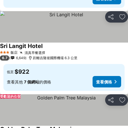
分享
加
Sri Langit Hotel
飯店
清真早餐選擇
3 星級
6.7
6,649
距離吉隆坡國際機場 6.3 公里
$922
低至
查看其他
7 個網站
的價格
查看價格
受歡迎的住宿
分享
加