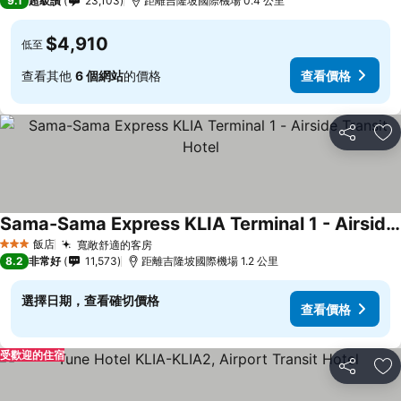
9.1
超級讚
23,103
距離吉隆坡國際機場 0.4 公里
$4,910
低至
查看其他
6 個網站
的價格
查看價格
分享
加
Sama-Sama Express KLIA Terminal 1 - Airside Transit Hotel
飯店
寬敞舒適的客房
3 星級
8.2
非常好
11,573
距離吉隆坡國際機場 1.2 公里
選擇日期，查看確切價格
查看價格
受歡迎的住宿
分享
加