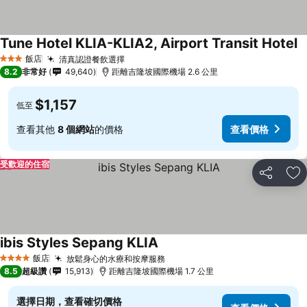
Tune Hotel KLIA-KLIA2, Airport Transit Hotel
飯店
清真認證餐飲選擇
3 星級
8.2
非常好
49,640
距離吉隆坡國際機場 2.6 公里
$1,157
低至
查看其他
8 個網站
的價格
查看價格
受歡迎的住宿
分享
加
ibis Styles Sepang KLIA
飯店
放鬆身心的水療和按摩服務
4 星級
8.5
超級讚
15,913
距離吉隆坡國際機場 1.7 公里
選擇日期，查看確切價格