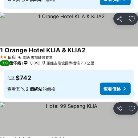
分享
加
1 Orange Hotel KLIA & KLIA2
飯店
鄰近雪邦國際賽道
2 星級
7.9
蠻不錯
7,109
距離吉隆坡國際機場 7.3 公里
$742
低至
查看其他
2 個網站
的價格
查看價格
分享
加