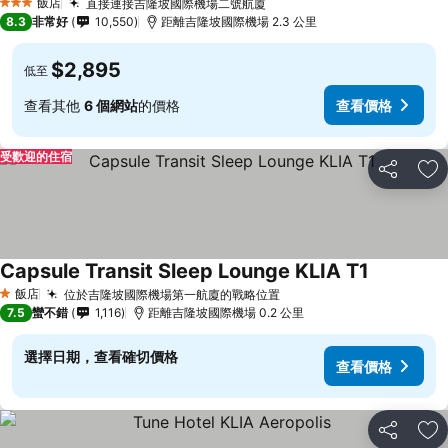
飯店
直接連接吉隆坡國際機場二號航廈
3 星級
8.3
非常好
10,550
距離吉隆坡國際機場 2.3 公里
$2,895
低至
查看其他
6 個網站
的價格
查看價格
受歡迎的住宿
分享
加
Capsule Transit Sleep Lounge KLIA T1
飯店
位於吉隆坡國際機場第一航廈的戰略位置
1 星級
7.5
蠻不錯
1,116
距離吉隆坡國際機場 0.2 公里
選擇日期，查看確切價格
查看價格
分享
加