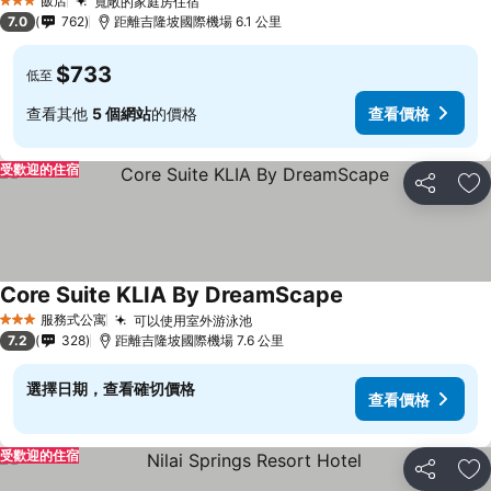
飯店
寬敞的家庭房住宿
3 星級
7.0
762
距離吉隆坡國際機場 6.1 公里
$733
低至
查看其他
5 個網站
的價格
查看價格
受歡迎的住宿
分享
加
Core Suite KLIA By DreamScape
服務式公寓
可以使用室外游泳池
3 星級
7.2
328
距離吉隆坡國際機場 7.6 公里
選擇日期，查看確切價格
查看價格
受歡迎的住宿
分享
加