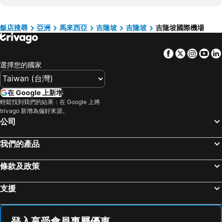
Kuala Lumpur Golf & Country Club
吉隆坡會展中心
THE CROWN HOTEL @ KLIA
Qlassic Hotel
荷蘭紅屋
鷄場街步行道
S8 Boutique Hotel near KLIA 1 & KLIA 2
City View Hotel At KLIA & KLIA2
飯店搜尋
亞洲
馬來西亞
吉隆坡
吉隆坡
吉隆坡國際機場
Sunway Lagoon Theme Park
Petaling Street
Collection O KLIA Formerly Bary Inn
ALAN TRANSIT MOTEL - Klia
Facebook
Twitter
Insta
Yo
吉隆坡塔
Jalan Tun Razak
Dorsett Putrajaya Kuala Lumpur
Nilai Springs Resort Hotel
選擇您的國家
Setia City Mall
Melaka's towers
D Boutique Hotel
Le'venue Hotel
KLIA Ekspres
國家博物館
Capsule Transit Sleep Lounge KLIA T1
Aeton Hotel
在 Google 上新增
Pasar Seni
Lot 10
FOX Lite Hotel DPulze Cyberjaya
Sri Enstek Hotel
輕鬆找到我們的結果：在 Google 上將
trivago 新增為偏好來源。
SMART Motorway
Sepang International Circuit
Afie Roomstay KLIA Airport Transit
COOP Hotel Putrajaya & Cyberjaya
公司
Citrawarna
Putrajaya Hot Air Balloon Fiesta
Swing & Pillows - Dataran Nilai
Cityview Hotel
Bukit Melawati
Terminal Bersepadu Selatan
OYO 89665 Royale City Hotel
S Rose Hotel Sepang
我們的產品
Little India
Tokong Thean Hou
The Domain @neocyber, Cyberjaya
條款及政策
舊國家皇宮
Cape Rachado Lighthouse
Institut Profesional Baitulmal
舊中央車站
支援
Port Klang
Cheng Hoon Teng
Dataran Pahlawan Melaka Megamall
吉隆坡鳥園
登入享受會員專屬優惠