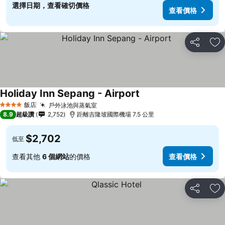
選擇日期，查看確切價格
查看價格
分享
加
Holiday Inn Sepang - Airport
飯店
戶外泳池與蒸氣室
4 星級
8.9
超級讚
2,752
距離吉隆坡國際機場 7.5 公里
$2,702
低至
查看其他
6 個網站
的價格
查看價格
分享
加