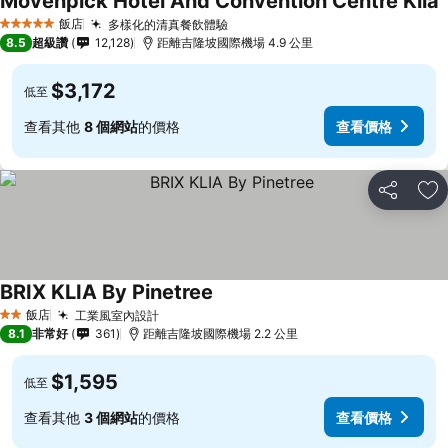
Mövenpick Hotel And Convention Centre Klia
飯店
多樣化的清真餐飲體驗
5 星級
8.5
超級讚
12,128
距離吉隆坡國際機場 4.9 公里
$3,172
低至
查看其他
8 個網站
的價格
查看價格
分享
加
BRIX KLIA By Pinetree
飯店
工業風室內設計
2 星級
8.1
非常好
361
距離吉隆坡國際機場 2.2 公里
$1,595
低至
查看其他
3 個網站
的價格
查看價格