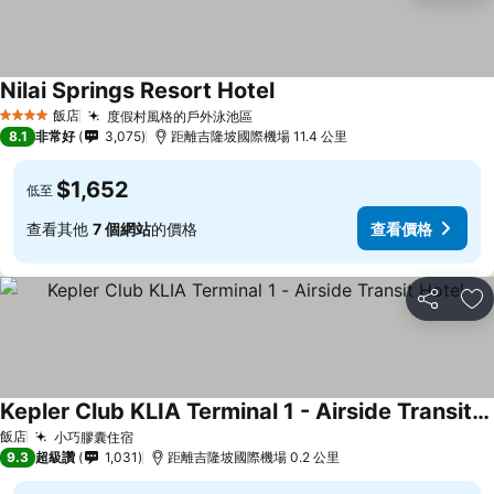
Nilai Springs Resort Hotel
飯店
度假村風格的戶外泳池區
4 星級
8.1
非常好
3,075
距離吉隆坡國際機場 11.4 公里
$1,652
低至
查看其他
7 個網站
的價格
查看價格
分享
加
Kepler Club KLIA Terminal 1 - Airside Transit Hotel
飯店
小巧膠囊住宿
9.3
超級讚
1,031
距離吉隆坡國際機場 0.2 公里