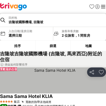
我的最愛
登入
選
目的地
吉隆坡國際機場, 吉隆坡
入住日期/退房日期
旅客和客房數
選擇日期
2 位旅客，1 間客房
排序
篩選
地圖
吉隆坡吉隆坡國際機場 (吉隆坡, 馬來西亞)附近的
住宿
佣金如何影響排序
受歡迎的住宿
分享
加
Sama Sama Hotel KLIA
飯店
寬敞的熱帶泳池綠洲
5 星級