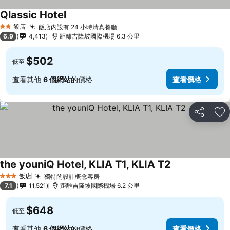
Qlassic Hotel
飯店
飯店內設有 24 小時清真餐廳
2 星級
6.9
4,413
距離吉隆坡國際機場 6.3 公里
$502
低至
查看其他
6 個網站
的價格
查看價格
分享
加
the youniQ Hotel, KLIA T1, KLIA T2
飯店
獨特的設計概念客房
3 星級
7.1
11,521
距離吉隆坡國際機場 6.2 公里
$648
低至
查看其他
6 個網站
的價格
查看價格