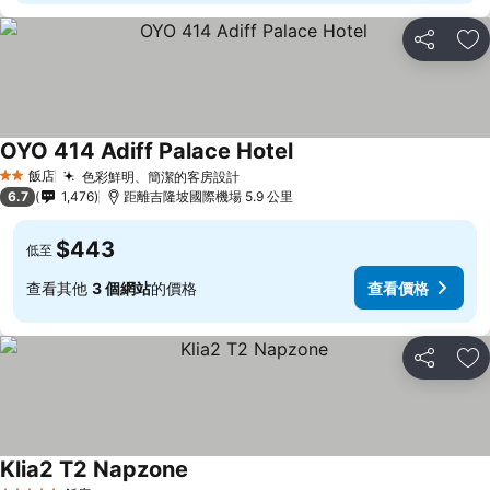
分享
加
OYO 414 Adiff Palace Hotel
飯店
色彩鮮明、簡潔的客房設計
2 星級
6.7
1,476
距離吉隆坡國際機場 5.9 公里
$443
低至
查看其他
3 個網站
的價格
查看價格
分享
加
Klia2 T2 Napzone