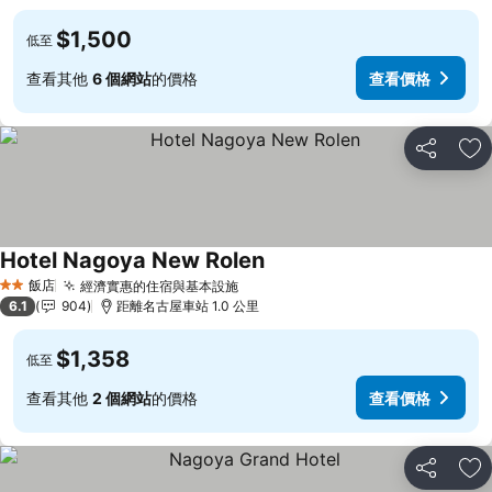
$1,500
低至
查看其他
6 個網站
的價格
查看價格
分享
加
Hotel Nagoya New Rolen
查看價格
飯店
經濟實惠的住宿與基本設施
查看價格
2 星級
6.1
904
距離名古屋車站 1.0 公里
$1,358
低至
查看其他
2 個網站
的價格
查看價格
分享
加