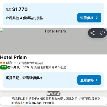
$1,770
低至
查看其他
4 個網站
的價格
查看價格
分享
加
Hotel Prism
查看價格
飯店
現代簡潔的室內設計
查看價格
2 星級
7.7
蠻不錯
509
距離名古屋車站 0.3 公里
選擇日期，查看確切價格
查看價格
檢視更多
預訂網站提供給我們的價格隨時都會改變，因此您前往預訂網站後看到
的價格未必會與 trivago 上的相同。