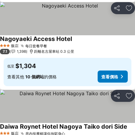
分享
加
Nagoyaeki Access Hotel
查看價格
飯店
每日套餐早餐
查看價格
3 星級
7.1
1,398
距離名古屋車站 0.3 公里
$1,304
低至
查看其他
10 個網站
的價格
查看價格
分享
加
Daiwa Roynet Hotel Nagoya Taiko dori Side
查
飯店
房內按摩椅讓你放鬆身心
查看價格