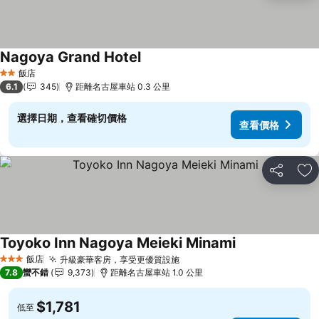
Nagoya Grand Hotel
查看價格
飯店
2 星級
6.1
345
距離名古屋車站 0.3 公里
選擇日期，查看確切價格
查看價格
分享
加
Toyoko Inn Nagoya Meieki Minami
查看價格
飯店
升級豪華客房，享受更優質設施
查看價格
3 星級
7.8
蠻不錯
9,373
距離名古屋車站 1.0 公里
$1,781
低至