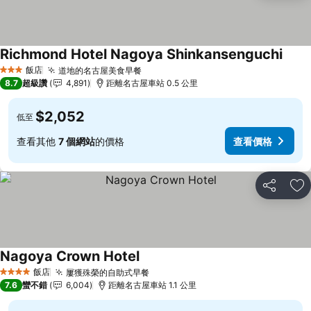
Richmond Hotel Nagoya Shinkansenguchi
查看
飯店
道地的名古屋美食早餐
查看價格
3 星級
8.7
超級讚
4,891
距離名古屋車站 0.5 公里
$2,052
低至
查看其他
7 個網站
的價格
查看價格
分享
加
Nagoya Crown Hotel
查看價格
飯店
屢獲殊榮的自助式早餐
查看價格
4 星級
7.6
蠻不錯
6,004
距離名古屋車站 1.1 公里