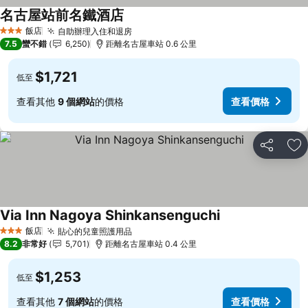
名古屋站前名鐵酒店
查看價格
飯店
自助辦理入住和退房
查看價格
3 星級
7.5
蠻不錯
6,250
距離名古屋車站 0.6 公里
$1,721
低至
查看其他
9 個網站
的價格
查看價格
分享
加
Via Inn Nagoya Shinkansenguchi
查看價格
飯店
貼心的兒童照護用品
查看價格
3 星級
8.2
非常好
5,701
距離名古屋車站 0.4 公里
$1,253
低至
查看其他
7 個網站
的價格
查看價格