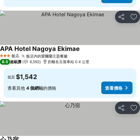
分享
加
APA Hotel Nagoya Ekimae
查看價格
飯店
飯店內的愛爾蘭主題餐廳
查看價格
3 星級
8.5
超級讚
6,592
距離名古屋車站 0.4 公里
$1,542
低至
查看其他
4 個網站
的價格
查看價格
分享
加
心乃宿