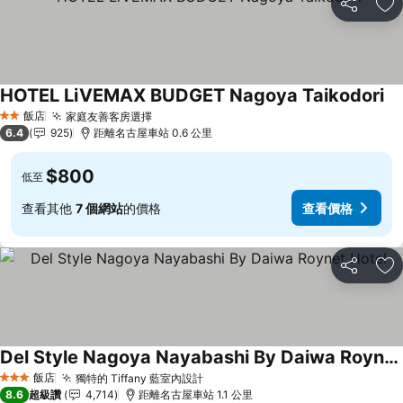
分享
加
HOTEL LiVEMAX BUDGET Nagoya Taikodori
查
飯店
家庭友善客房選擇
查看價格
2 星級
6.4
925
距離名古屋車站 0.6 公里
$800
低至
查看其他
7 個網站
的價格
查看價格
分享
加
Del Style Nagoya Nayabashi By Daiwa Roynet Hotel
查看價格
飯店
獨特的 Tiffany 藍室內設計
查看價格
3 星級
8.6
超級讚
4,714
距離名古屋車站 1.1 公里