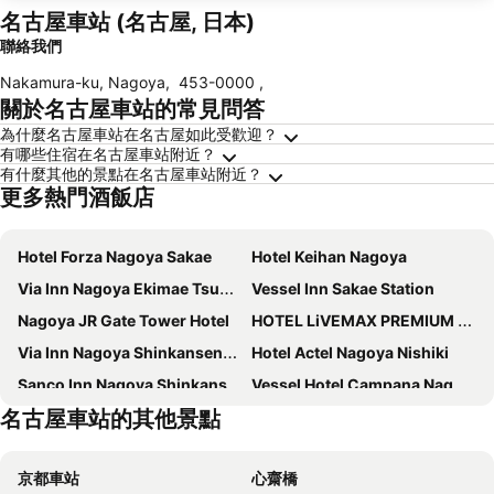
名古屋車站 (名古屋, 日本)
聯絡我們
Nakamura-ku, Nagoya
,
453-0000
,
關於名古屋車站的常見問答
為什麼名古屋車站在名古屋如此受歡迎？
有哪些住宿在名古屋車站附近？
有什麼其他的景點在名古屋車站附近？
更多熱門酒飯店
Hotel Forza Nagoya Sakae
Hotel Keihan Nagoya
Via Inn Nagoya Ekimae Tsubakicho
Vessel Inn Sakae Station
Nagoya JR Gate Tower Hotel
HOTEL LiVEMAX PREMIUM Nagoya Marunouchi
Via Inn Nagoya Shinkansenguchi
Hotel Actel Nagoya Nishiki
Sanco Inn Nagoya Shinkansenguchi Annex
Vessel Hotel Campana Nagoya
名古屋車站的其他景點
Nikko Style Nagoya
Meitetsu Inn Nagoyaeki Shinkansenguchi
Meitetsu Grand Hotel
Hotel JAL City Nagoya Nishiki
京都車站
心齋橋
Mitsui Garden Hotel Nagoya Premier
Daiwa Roynet Hotel Nagoya Shinkansenguchi