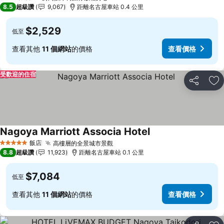
3 星級
8.5
超級讚
9,067
距離名古屋車站 0.4 公里
$2,529
低至
查看其他
11 個網站
的價格
查看價格
受歡迎的住宿
分享
加
Nagoya Marriott Associa Hotel
查看價格
飯店
高樓層的全景城市景觀
查看價格
5 星級
8.8
超級讚
11,923
距離名古屋車站 0.1 公里
$7,084
低至
查看其他
11 個網站
的價格
查看價格