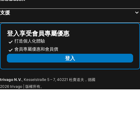
Chubu Centrair International Airport
天橋立溫泉
9h nine hours Nagoya station
HOTEL LiVEMAX Nagoya Sakuradoriguchi
大阪國際機場
強羅溫泉
APA Hotel Nagoya Ekimae
The Royal Park Hotel Iconic Nagoya
支援
熱海溫泉
Matsumoto Station
Nagoya Marriott Associa Hotel
Nagoya Flower Hotel
Kyocera Dome Osaka
京都市役所前車站
東橫INN 名古屋站新幹線口
Eco Hotel Nagoya
登入享受會員專屬優惠
名古屋飞行场
神戶車站
Daiichi Fuji Hotel
Nagoya Summit Hotel
打造個人化體驗
大阪城
飛騨高山溫泉
Hotel Prism
Nagoya Grand Hotel
會員專屬優惠和會員價
Kanayama Station
Namba City
Nagoyaeki Access Hotel
Smile Hotel Nagoya Shinkansenguchi
登入
嵐山竹林
Fukui Station
東橫INN 名古屋站櫻通口新館
HOTEL The KAISER -全室人工ラドン温泉-
Ogotoonsen
二條城
Dormy Inn Nagoya
Chiyokura HOTEL SHUKU Nagoya
trivago N.V.
, Kesselstraße 5 – 7, 40221 杜賽道夫，德國
Midland Hall
Nakamura
Hotel Palace Nagoya
Meitetsu Komaki Hotel
2026 trivago | 版權所有。
Toyota Commemorative Museum of Industry and Technology
Fushimi Station
The Katohotel Otagawa
APA Hotel Nagoya Ekimae Minami
Marunouchi Station
Nagoya City Science Museum
Sanco Inn Nagoya Nishiki
Hotel Nagoya New Rolen
Osukannon Station
Osu Kannon Hoshoin
Nishi
Nagoya Castle
Nagoya Television Tower
Hisaya-odori Station
Kamimaezu Station
Nagoyajo Station