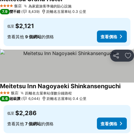
查看價格
飯店
為家庭旅客準備的貼心設施
查看價格
4 星級
7.9
蠻不錯
8,439
距離名古屋車站 0.3 公里
$2,121
低至
查看其他
9 個網站
的價格
查看價格
分享
加
Meitetsu Inn Nagoyaeki Shinkansenguchi
查看
飯店
距離名古屋車站僅數分鐘路程
查看價格
3 星級
8.6
超級讚
6,044
距離名古屋車站 0.4 公里
$2,286
低至
查看其他
7 個網站
的價格
查看價格