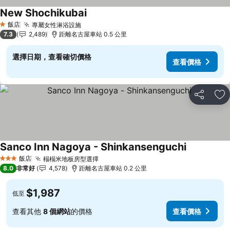
New Shochikubai
查看價格
飯店
專屬女性淋浴設施
查看價格
1 星級
7.3
2,489
距離名古屋車站 0.5 公里
選擇日期，查看確切價格
查看價格
分享
加
Sanco Inn Nagoya - Shinkansenguchi
查看價格
飯店
榻榻米地板房型選擇
查看價格
3 星級
8.0
非常好
4,578
距離名古屋車站 0.2 公里
$1,987
低至
查看其他
8 個網站
的價格
查看價格