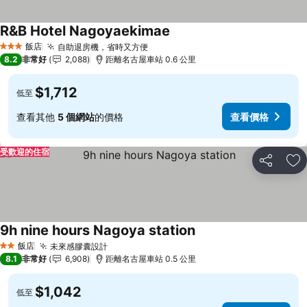
R&B Hotel Nagoyaekimae
查看價格
飯店
自助退房機，省時又方便
查看價格
3 星級
8.2
非常好
2,088
距離名古屋車站 0.6 公里
$1,712
低至
查看其他
5 個網站
的價格
查看價格
受歡迎的住宿
分享
加
9h nine hours Nagoya station
查看價格
飯店
未來感膠囊設計
查看價格
2 星級
8.1
非常好
6,908
距離名古屋車站 0.5 公里
$1,042
低至