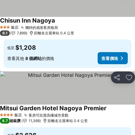
Chisun Inn Nagoya
查看價格
飯店
獨特的扇形客房格局
查看價格
3 星級
6.1
7,899
距離名古屋車站 0.4 公里
$1,208
低至
查看其他
8 個網站
的價格
查看價格
分享
加
Mitsui Garden Hotel Nagoya Premier
查看價格
飯店
客房可欣賞高樓城市景觀
查看價格
4 星級
8.7
超級讚
11,368
距離名古屋車站 0.4 公里