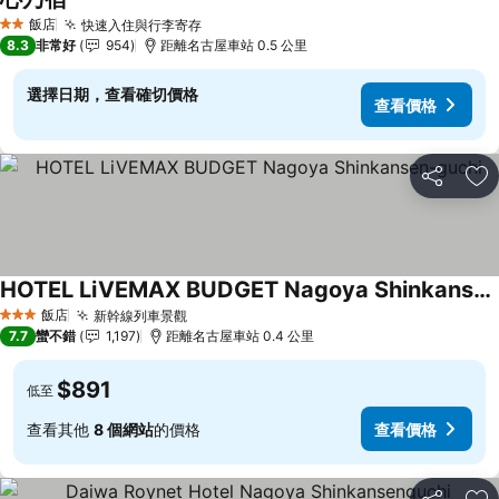
查看價格
飯店
快速入住與行李寄存
查看價格
2 星級
8.3
非常好
954
距離名古屋車站 0.5 公里
選擇日期，查看確切價格
查看價格
分享
加
HOTEL LiVEMAX BUDGET Nagoya Shinkansen-guchi
查看價格
飯店
新幹線列車景觀
查看價格
3 星級
7.7
蠻不錯
1,197
距離名古屋車站 0.4 公里
$891
低至
查看其他
8 個網站
的價格
查看價格