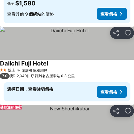
$1,580
低至
查看其他
9 個網站
的價格
查看價格
分享
加
Daiichi Fuji Hotel
查看價格
飯店
附設餐廳和酒吧
查看價格
2 星級
7.0
2,040
距離名古屋車站 0.3 公里
選擇日期，查看確切價格
查看價格
受歡迎的住宿
分享
加