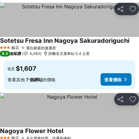
分享
加
Sotetsu Fresa Inn Nagoya Sakuradoriguchi
查看
飯店
適合家庭的連通房
查看價格
3 星級
8.5
超級讚
4,083
距離名古屋車站 0.4 公里
$1,607
低至
查看其他
7 個網站
的價格
查看價格
分享
加
Nagoya Flower Hotel
查看價格
飯店
名古屋車站旁，交通超便利