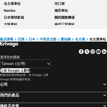
名古屋車站
河口湖
Kuretake Inn Nagoya Hisayaodori
Daiwa Roynet Hotel Nagoya Taiko dori Side
Namba
梅田車站
Wing International Nagoya
Sotetsu Fresa Inn Nagoya Sakuradoriguchi
日本環球影城
關西國際機場
Richmond Hotel Nagoya Shinkansenguchi
Sotetsu Fresa Inn Nagoya-Shinkansenguchi
大阪車站
神戶三宮車站
Nishitetsu Hotel Croom Nagoya
Washington R&B Hotel Nagoya Shinkansenguchi
榮車站
金澤車站
Hotel Mystays Nagoya Nishiki
名古屋站前名鐵酒店
合掌村
伊豆溫泉
HOTEL MYSTAYS Nagoya Sakae
Dormy Inn Premium Nagoya Sakae
飯店搜尋
亞洲
日本
中部及北陸
愛知縣
名古屋
名古屋車站
Shinosaka Station
天王寺車站
HOTEL LiVEMAX Nagoya Kanayama
HOTEL LiVEMAX BUDGET Nagoya Shinkansen-guchi
Facebook
Twitter
Insta
Yo
心齋橋車站
道頓崛
The Royal Park Canvas Nagoya
Daiwa Roynet Hotel Nagoya Fushimi
選擇您的國家
道頓堀
箱根湯本溫泉
APA Hotel Nagoya Sakae Kita
the b nagoya
平湯溫泉
Namba Station
Del Style Nagoya Nayabashi By Daiwa Roynet Hotel
Hilton Nagoya
在 Google 上新增
Fujisan sacred place and source of artistic inspiration
奈良車站
Toyoko Inn Nagoya Meieki Minami
Sanco Inn Nagoya - Shinkansenguchi
輕鬆找到我們的結果：在 Google 上將
trivago 新增為偏好來源。
三宮車站
下呂溫泉
Nagoya Tokyu Hotel
Meitetsu Inn Nagoya Nishiki
公司
城崎溫泉
富山車站
Comfort Hotel Nagoya Meieki Minami
R&B Hotel Nagoyaekimae
清水寺
靜岡車站
Daiwa Roynet Hotel Nagoya Eki Mae
Comfort Inn Nagoya Sakae
我們的產品
祇園四条車站
Arima Onsen
Hotel Vista Nagoya Nishiki
KOKO HOTEL Nagoya Sakae South
條款及政策