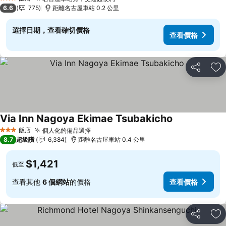
查看價格
3 星級
6.6
775
距離名古屋車站 0.2 公里
選擇日期，查看確切價格
查看價格
分享
加
Via Inn Nagoya Ekimae Tsubakicho
查看價格
飯店
個人化的備品選擇
查看價格
3 星級
8.7
超級讚
6,384
距離名古屋車站 0.4 公里
$1,421
低至
查看其他
6 個網站
的價格
查看價格
分享
加