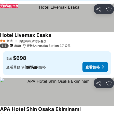
受歡迎的住宿
分享
加
Hotel Livemax Esaka
查看價格
飯店
傳統榻榻米地板客房
查看價格
2 星級
6.6
808
距離Shinosaka Station 2.7 公里
$698
低至
查看其他
9 個網站
的價格
查看價格
分享
加
APA Hotel Shin Osaka Ekiminami
查看價格