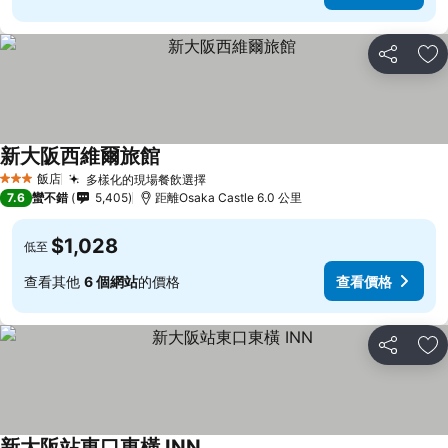
分享
加
新大阪西維爾旅館
查看價格
飯店
多樣化的現場餐飲選擇
查看價格
3 星級
7.6
蠻不錯
5,405
距離Osaka Castle 6.0 公里
$1,028
低至
查看其他
6 個網站
的價格
查看價格
分享
加
新大阪站東口東橫 INN