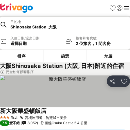
我的最愛
登入
選
目的地
Shinosaka Station, 大阪
入住日期/退房日期
旅客和客房數
選擇日期
2 位旅客，1 間客房
排序
篩選
地圖
大阪Shinosaka Station (大阪, 日本)附近的住宿
佣金如何影響排序
分享
加
新大阪華盛頓飯店
查看價格
飯店
高樓層用餐，飽覽城市美景
查看價格
3 星級
7.5
蠻不錯
8,052
距離Osaka Castle 5.4 公里