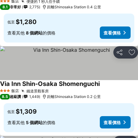
飯店
便捷的 1 秒入住手續
查看價格
3 星級
8.1
非常好
2,775
距離Shinosaka Station 0.4 公里
$1,280
低至
查看其他
8 個網站
的價格
查看價格
分享
加
Via Inn Shin-Osaka Shomenguchi
查看價格
飯店
鐵道景觀客房
查看價格
3 星級
8.5
超級讚
1,449
距離Shinosaka Station 0.2 公里
$1,309
低至
查看其他
5 個網站
的價格
查看價格