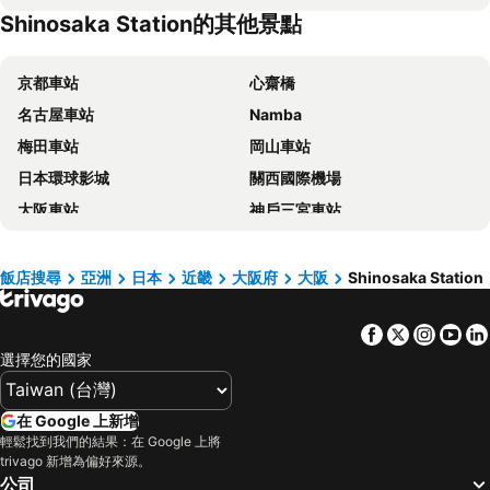
Shinosaka Station的其他景點
karaksa hotel grande Shin-Osaka Tower
Oriental Hotel Universal City
相鐵Grand Fresa 大阪難波
心齋橋維雅飯店
京都車站
心齋橋
難波大國町里士滿飯店
KOKO HOTEL Osaka Namba Sennichimae
名古屋車站
Namba
APA Hotel Namba Ekihigashi
京阪環球塔飯店
梅田車站
岡山車站
APA 大阪心齋橋飯店
OMO7 Osaka by Hoshino Resorts
日本環球影城
關西國際機場
Sotetsu Fresa Inn Osaka-Namba
大阪難波東方飯店
大阪車站
神戶三宮車站
The Park Front Hotel at Universal Studios Japan
Hiyori Hotel Osaka Namba Station
榮車站
高松車站
阿倍天王寺 VIA INN 旅館
ESLEAD HOTEL Namba South Ⅰ
Shinosaka Station
天王寺車站
Smile Hotel Premium Osaka Hommachi
大阪格蘭比亞飯店
飯店搜尋
亞洲
日本
近畿
大阪府
大阪
Shinosaka Station
心齋橋車站
道頓崛
心齋橋小船飯店
DOYANEN HOTELS BAKURO
Facebook
Twitter
Insta
Yo
道頓堀
Namba Station
Hotel Keihan Namba Grande
HOTEL MYSTAYS 心齋橋
選擇您的國家
奈良車站
三宮車站
大阪心齋橋凱富飯店
大阪阿倍野天王寺東橫 Inn 飯店
下呂溫泉
城崎溫泉
APA Hotel Osaka Kadomashi Ekimae
Hotel Vischio Osaka by Granvia
在 Google 上新增
清水寺
祇園四条車站
大阪心齋橋方舟飯店 - 露櫻飯店
環球影城港口飯店
輕鬆找到我們的結果：在 Google 上將
trivago 新增為偏好來源。
Arima Onsen
Chubu Centrair International Airport
日本環球影城獨特天空 Spa 飯店™
Hearton Hotel Shinsaibashi Nagahoridori
公司