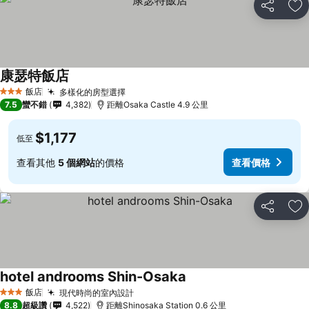
分享
加
康瑟特飯店
查看價格
飯店
多樣化的房型選擇
查看價格
3 星級
7.5
蠻不錯
4,382
距離Osaka Castle 4.9 公里
$1,177
低至
查看其他
5 個網站
的價格
查看價格
分享
加
hotel androoms Shin-Osaka
查看價格
飯店
現代時尚的室內設計
查看價格
3 星級
8.8
超級讚
4,522
距離Shinosaka Station 0.6 公里