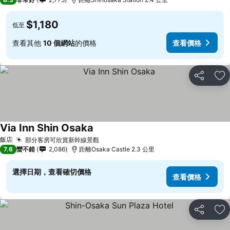
$1,180
低至
查看其他
10 個網站
的價格
查看價格
分享
加
Via Inn Shin Osaka
查看價格
飯店
部分客房可欣賞新幹線景觀
查看價格
7.6
蠻不錯
2,086
距離Osaka Castle 2.3 公里
選擇日期，查看確切價格
查看價格
分享
加