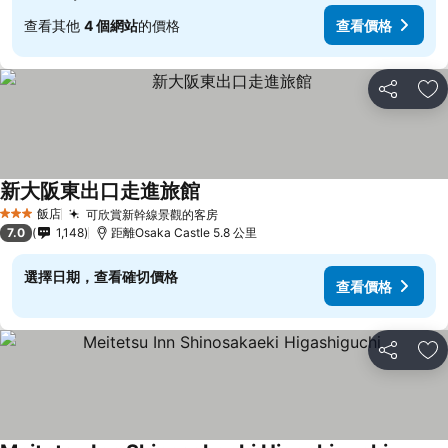
查看其他
4 個網站
的價格
查看價格
分享
加
新大阪東出口走進旅館
查看價格
飯店
可欣賞新幹線景觀的客房
查看價格
3 星級
7.0
1,148
距離Osaka Castle 5.8 公里
選擇日期，查看確切價格
查看價格
分享
加