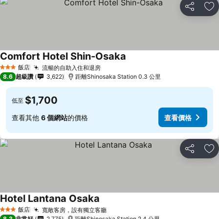
分享
加
Comfort Hotel Shin-Osaka
查看價格
飯店
流暢的自助入住和退房
查看價格
3 星級
8.6
超級讚
3,622
距離Shinosaka Station 0.3 公里
$1,700
低至
查看其他
6 個網站
的價格
查看價格
分享
加
Hotel Lantana Osaka
查看價格
飯店
寬敞客房，設有獨立客廳
查看價格
3 星級
8.3
非常好
2,775
距離Shinosaka Station 2.4 公里