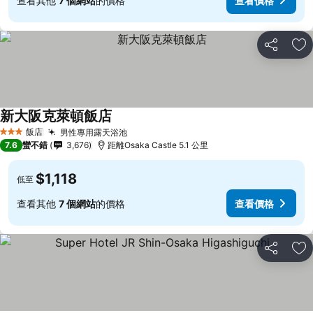
查看其他
7 個網站
的價格
查看價格
分享
加
新大阪克萊頓飯店
查看價格
飯店
男性專用露天浴池
查看價格
3 星級
7.6
蠻不錯
3,676
距離Osaka Castle 5.1 公里
$1,118
低至
查看其他
7 個網站
的價格
查看價格
分享
加