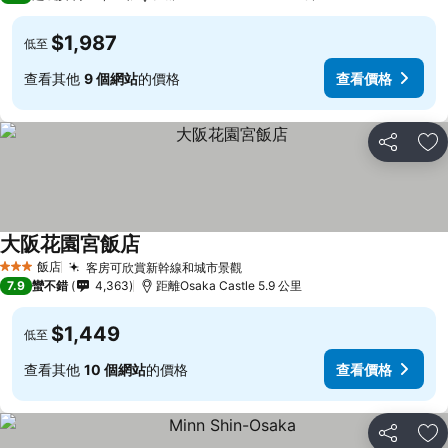
$1,987
低至
查看其他
9 個網站
的價格
查看價格
分享
加
大阪花園宮飯店
查看價格
飯店
客房可欣賞新幹線和城市景觀
查看價格
3 星級
7.9
蠻不錯
4,363
距離Osaka Castle 5.9 公里
$1,449
低至
查看其他
10 個網站
的價格
查看價格
分享
加