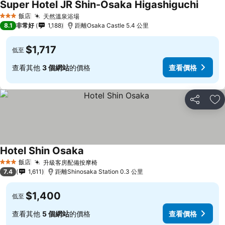
Super Hotel JR Shin-Osaka Higashiguchi
查看價
飯店
天然溫泉浴場
查看價格
3 星級
8.1
非常好
1,188
距離Osaka Castle 5.4 公里
$1,717
低至
查看其他
3 個網站
的價格
查看價格
分享
加
Hotel Shin Osaka
查看價格
飯店
升級客房配備按摩椅
查看價格
3 星級
7.4
1,611
距離Shinosaka Station 0.3 公里
$1,400
低至
查看其他
5 個網站
的價格
查看價格