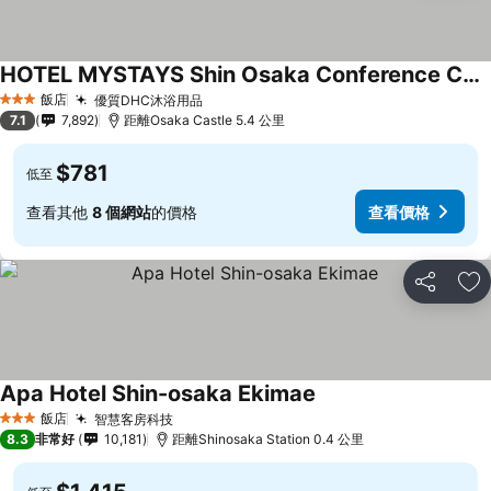
HOTEL MYSTAYS Shin Osaka Conference Center
查看價格
飯店
優質DHC沐浴用品
查看價格
3 星級
7.1
7,892
距離Osaka Castle 5.4 公里
$781
低至
查看其他
8 個網站
的價格
查看價格
分享
加
Apa Hotel Shin-osaka Ekimae
查看價格
飯店
智慧客房科技
查看價格
3 星級
8.3
非常好
10,181
距離Shinosaka Station 0.4 公里