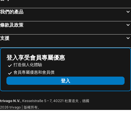
天橋立溫泉
大阪國際機場
難波大阪宜必思尚品飯店
Grandouce花園町公寓酒店
Kyocera Dome Osaka
京都市役所前車站
プレミアホテル-Cabin-大阪
大阪京阪天滿橋飯店
我們的產品
名古屋飞行场
神戶車站
心齋橋哈頓飯店
Hotel Keihan Yodoyabashi
條款及政策
Himeji Station
大阪城
Via Inn Umeda
Miyako City Osaka Hommachi
白浜溫泉
Kanayama Station
HOTEL LiVEMAX PREMIUM Umeda EAST
HOTEL THE LEBEN OSAKA
支援
Namba City
三朝溫泉
雷姆新大阪飯店
Courtyard by Marriott Shin-Osaka Station
嵐山竹林
Fukui Station
Via Inn Shin-Osaka Shomenguchi
新大阪飯店
登入享受會員專屬優惠
二條城
Ogotoonsen
Four Points Flex By Sheraton Shin Osaka
新大阪 LiVEMAX 飯店
打造個人化體驗
梅田天空之城
高松機場
Shin-Osaka Station Hotel
新大阪華盛頓飯店
會員專屬優惠和會員價
勝浦溫泉
岡山機場
Hotel Shin Osaka
Hotel Shin Osaka
登入
Tottori Station
Honmachi Station
APA Hotel Shin Osaka Ekimae Tower
Comfort Hotel Shin-Osaka
祇園
Nagoya Dome
Meitetsu Inn Shinosakaeki Higashiguchi
Super Hotel JR Shin-Osaka Higashiguchi
trivago N.V.
, Kesselstraße 5 – 7, 40221 杜賽道夫，德國
Yodogawa
Juso
R&b Shinosaka Kitaguchi
Apa Hotel Shin-osaka Ekimae
2026 trivago | 版權所有。
Umeda Art Theater
Higashiyodogawa
APA Hotel Shin Osaka Ekiminami
新大阪西維爾旅館
NU chayamachi
Osakako Station
SARASA HOTEL Shin-Osaka
HOTEL MYSTAYS Shin Osaka Conference Center
Esaka Station
Tenjimbashisuji Shopping Street
Katsu Hotel 新今宮
Smile Hotel Premium Osaka Higashishinsaibashi