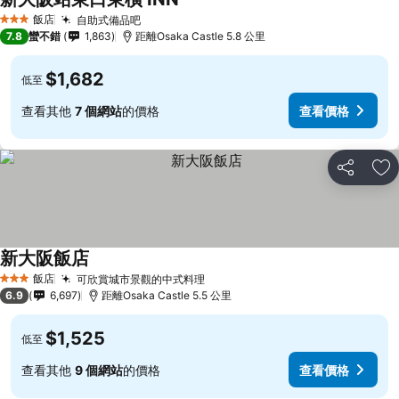
查看價格
飯店
自助式備品吧
查看價格
3 星級
7.8
蠻不錯
1,863
距離Osaka Castle 5.8 公里
$1,682
低至
查看其他
7 個網站
的價格
查看價格
分享
加
新大阪飯店
查看價格
飯店
可欣賞城市景觀的中式料理
查看價格
3 星級
6.9
6,697
距離Osaka Castle 5.5 公里
$1,525
低至
查看其他
9 個網站
的價格
查看價格