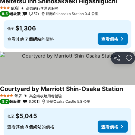
Meitetsu Inn Shinosakaeki Higashiguchi
查看價
飯店
高效的行李運送服務
查看價格
3 星級
8.5
超級讚
1,357
距離Shinosaka Station 0.4 公里
$1,306
低至
查看其他
7 個網站
的價格
查看價格
分享
加
Courtyard by Marriott Shin-Osaka Station
查看
飯店
高空鐵板燒用餐體驗
查看價格
4 星級
8.7
超級讚
6,001
距離Osaka Castle 5.8 公里
$5,045
低至
查看其他
8 個網站
的價格
查看價格