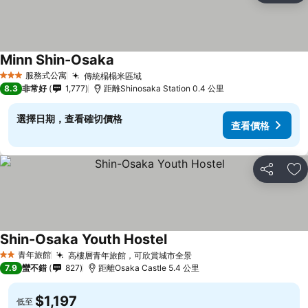
Minn Shin-Osaka
查看價格
服務式公寓
傳統榻榻米區域
查看價格
3 星級
8.3
非常好
1,777
距離Shinosaka Station 0.4 公里
選擇日期，查看確切價格
查看價格
分享
加
Shin-Osaka Youth Hostel
查看價格
青年旅館
高樓層青年旅館，可欣賞城市全景
查看價格
2 星級
7.9
蠻不錯
827
距離Osaka Castle 5.4 公里
$1,197
低至