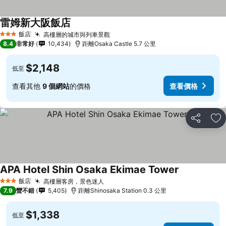
雷姆新大阪飯店
查看價格
飯店
高樓層的城市與列車景觀
查看價格
3 星級
8.4
非常好
10,434
距離Osaka Castle 5.7 公里
$2,148
低至
查看其他
9 個網站
的價格
查看價格
分享
加
APA Hotel Shin Osaka Ekimae Tower
查看價格
飯店
高樓層客房，景色迷人
查看價格
3 星級
7.9
蠻不錯
5,405
距離Shinosaka Station 0.3 公里
$1,338
低至