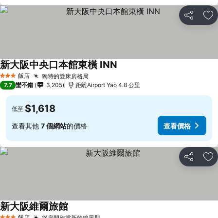
分享
加
新大阪中央口本館東橫 INN
查看價格
飯店
獨特的雙床房格局
查看價格
3 星級
7.7
蠻不錯
3,205
距離Airport Yao 4.8 公里
$1,618
低至
查看其他
7 個網站
的價格
查看價格
分享
加
新大阪維爾旅館
查看價格
飯店
從房間欣賞新幹線景觀