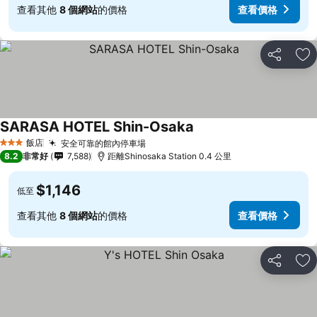
查看其他
8 個網站
的價格
查看價格
分享
加
SARASA HOTEL Shin-Osaka
查看價格
飯店
安全可靠的館內停車場
查看價格
3 星級
8.2
非常好
7,588
距離Shinosaka Station 0.4 公里
$1,146
低至
查看其他
8 個網站
的價格
查看價格
分享
加