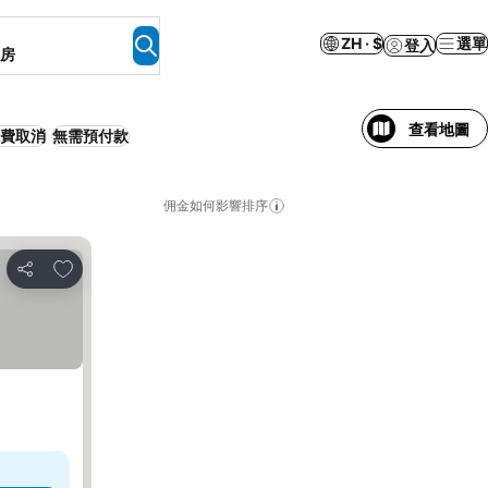
ZH · $
選單
登入
客房
查看地圖
費取消
無需預付款
佣金如何影響排序
加入我的最愛
分享