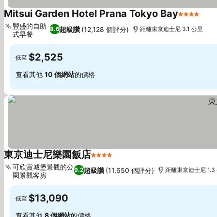
Mitsui Garden Hotel Prana Tokyo Bay
4 星級
豐盛的自助
超級讚
(12,128 個評分)
8.6
距離東京迪士尼 3.1 公里
式早餐
$2,525
低至
查看其他
10 個網站
的價格
東京迪士尼樂園飯店
4 星級
可欣賞城堡景觀的公
超級讚
(11,650 個評分)
9.2
距離東京迪士尼 1.3
園景觀客房
$13,090
低至
查看其他
8 個網站
的價格