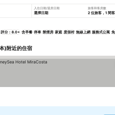
入住日期/退房日期
旅客和客房數
選擇日期
2 位旅客，1 間
評分：8.0+
含早餐
停車
禁煙房
家庭
度假村
無線上網
服務式公寓
免
日本)附近的住宿