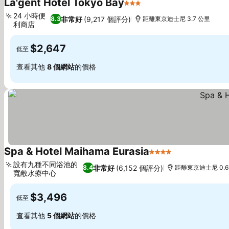
La'gent Hotel Tokyo Bay
3 星級
24 小時便
非常好
(9,217 個評分)
8.3
距離東京迪士尼 3.7 公里
利商店
$2,647
低至
查看其他
8 個網站
的價格
Spa & Hotel Maihama Eurasia
4 星級
設有九種不同浴池的
非常好
(6,152 個評分)
8.4
距離東京迪士尼 0.6
寬敞水療中心
$3,496
低至
查看其他
5 個網站
的價格