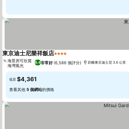
東京迪士尼樂祥飯店
4 星級
海景房可欣賞
非常好
(6,586 個評分)
8.4
距離東京迪士尼 3.6 公里
海灣風光
$4,361
低至
查看其他
5 個網站
的價格