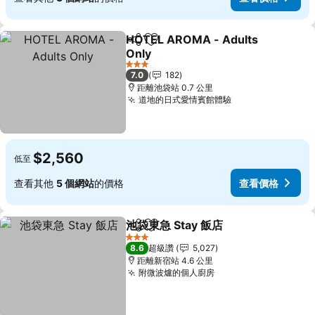
HOTEL AROMA - Adults
分享
加入我的最愛
Only
查看價格
3 星級
7.0
182
距離池袋站 0.7 公里
道地的日式愛情賓館體驗
查看價格
$2,560
低至
查看其他
5 個網站
的價格
查看價格
池袋東急 Stay 飯店
分享
加入我的最愛
查看價格
3 星級
8.6
超級讚
5,027
距離新宿站 4.6 公里
附微波爐的個人廚房
查看價格