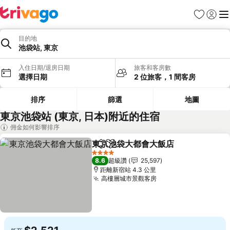
我的最愛
登入
選
目的地
池袋站, 東京
入住日期/退房日期
旅客和客房數
選擇日期
2 位旅客，1 間客房
排序
篩選
地圖
東京池袋站 (東京, 日本)附近的住宿
佣金如何影響排序
東京池袋大都會大飯店
分享
加入我的最愛
查看
4 星級
8.6
超級讚
25,597
距離新宿站 4.3 公里
高樓層城市景觀客房
查看價格