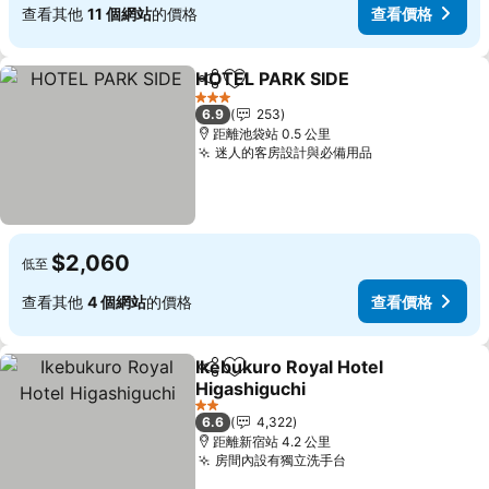
查看其他
11 個網站
的價格
查看價格
HOTEL PARK SIDE
分享
加入我的最愛
查看價格
3 星級
6.9
253
距離池袋站 0.5 公里
迷人的客房設計與必備用品
查看價格
$2,060
低至
查看其他
4 個網站
的價格
查看價格
Ikebukuro Royal Hotel
分享
加入我的最愛
Higashiguchi
查看價格
2 星級
6.6
4,322
距離新宿站 4.2 公里
房間內設有獨立洗手台
查看價格