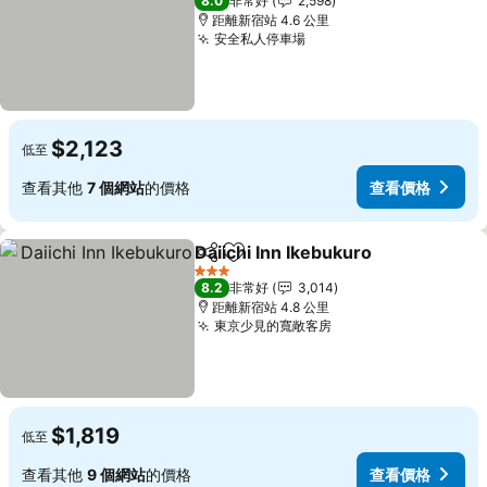
8.0
非常好
2,598
距離新宿站 4.6 公里
安全私人停車場
查看價格
$2,123
低至
查看其他
7 個網站
的價格
查看價格
Daiichi Inn Ikebukuro
分享
加入我的最愛
查看
3 星級
8.2
非常好
3,014
距離新宿站 4.8 公里
東京少見的寬敞客房
查看價格
$1,819
低至
查看其他
9 個網站
的價格
查看價格