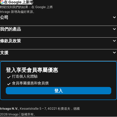
在 Google 上新增
東京國際機場 (羽田機場)
幕張展覽館
Hotel Villa Fontaine Grand Tokyo-ariake
Tosei Hotel Cocone Asakusa
輕鬆找到我們的結果：在 Google 上將
trivago 新增為偏好來源。
新橋站
日本東京武道館
APA hotel Asakusa Kaminarimon
Onsen Ryokan Yuen Shinjuku
公司
日本橋站
長野車站
上野百夫長飯店
APA Hotel Komagome Ekimae
成田國際機場
Shibuya
Tosei Hotel Cocone Asakusa Kuramae
The Light Inn Tokyo
我們的產品
箱根湯本溫泉
苗場滑雪場
東京圓頂飯店
APA Hotel Nihombashi Bakuroyokoyama Ekimae
條款及政策
Haneda Airport International Terminal Station
六本木車站
Shinjuku Kuyakusho-mae Capsule Hotel
APA Hotel Asakusa Shin Okachimachi Ekimae
野沢溫泉
東京迪士尼海洋
Kyo-wa Hotel
東京東方21世紀酒店
支援
原宿站
Fujisan sacred place and source of artistic inspiration
Hotel Tetora Ikebukuro
Ikebukuro Royal Hotel Higashiguchi
東京國際展示中心
草津溫泉
DEL style Ikebukuro Higashiguchi by Daiwa Roynet Hotel
Hotel Urban
登入享受會員專屬優惠
Narita International Airport
御台場 (台場)
Hotel Sun City Ikebukuro
Super Hotel JR Ikebukuro Nishiguchi
打造個人化體驗
靜岡車站
Nippori Station
Daiichi Inn Ikebukuro
池袋東急 Stay 飯店
會員專屬優惠和會員價
赤坂站
強羅溫泉
池袋星際廣場飯店
EISEI STAY Ikebukuro Nishi
登入
鬼怒川溫泉
赤羽站
Ikebukuro Royal
HOTEL PARK SIDE
熱海溫泉
東京都廳
Keio Presso Inn Ikebukuro
Tabist Hotel Aurora Ikebukuro
trivago N.V.
, Kesselstraße 5 – 7, 40221 杜賽道夫，德國
Ikebukuro Metro Station
Toshima
池袋百夫長飯店
the b ikebukuro
2026 trivago | 版權所有。