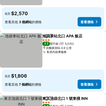
$2,570
低至
查看其他
3 個網站
的價格
查看價格
池袋車站北口 APA 飯店
分享
加入我的最愛
查看
3 星級
7.7
蠻不錯
5,030
距離新宿站 4.6 公里
客房內按摩服務
查看價格
$1,806
低至
查看其他
7 個網站
的價格
查看價格
東京池袋北口 1 號東橫 INN
分享
加入我的最愛
3 星級