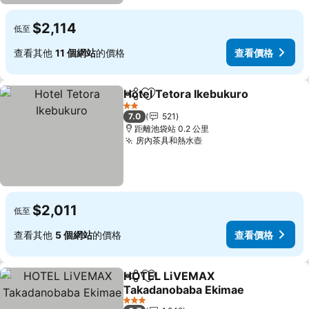
$2,114
低至
查看其他
11 個網站
的價格
查看價格
Hotel Tetora Ikebukuro
分享
加入我的最愛
查
2 星級
7.0
521
距離池袋站 0.2 公里
房內茶具和熱水壺
查看價格
$2,011
低至
查看其他
5 個網站
的價格
查看價格
HOTEL LiVEMAX
分享
加入我的最愛
Takadanobaba Ekimae
查看價格
3 星級