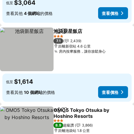
$3,064
低至
查看其他
4 個網站
的價格
查看價格
池袋新星飯店
分享
加入我的最愛
查看價格
3 星級
7.1
2,439
距離新宿站 4.6 公里
房內按摩服務，讓你放鬆身心
查看價格
$1,614
低至
查看其他
10 個網站
的價格
查看價格
OMO5 Tokyo Otsuka by
分享
加入我的最愛
Hoshino Resorts
查看價格
3 星級
8.9
超級讚
3,866
距離池袋站 1.8 公里