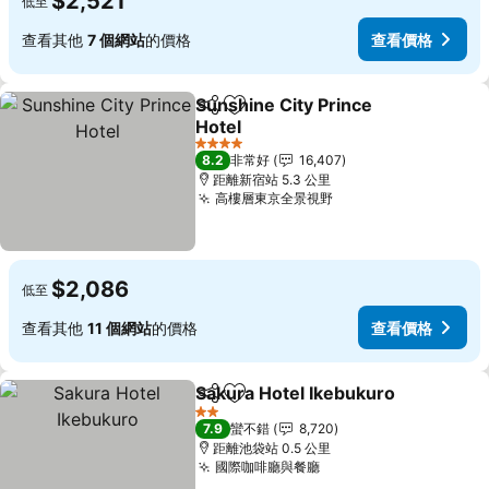
$2,521
低至
查看其他
7 個網站
的價格
查看價格
Sunshine City Prince
分享
加入我的最愛
Hotel
查看價格
4 星級
8.2
非常好
16,407
距離新宿站 5.3 公里
高樓層東京全景視野
查看價格
$2,086
低至
查看其他
11 個網站
的價格
查看價格
Sakura Hotel Ikebukuro
分享
加入我的最愛
查
2 星級
7.9
蠻不錯
8,720
距離池袋站 0.5 公里
國際咖啡廳與餐廳
查看價格