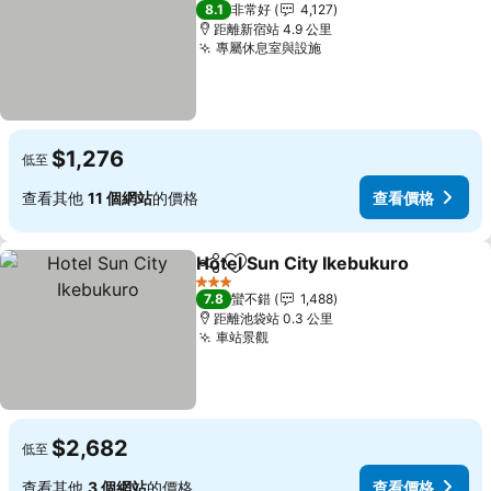
3 星級
8.1
非常好
4,127
距離新宿站 4.9 公里
專屬休息室與設施
查看價格
$1,276
低至
查看其他
11 個網站
的價格
查看價格
Hotel Sun City Ikebukuro
分享
加入我的最愛
3 星級
7.8
蠻不錯
1,488
距離池袋站 0.3 公里
車站景觀
查看價格
$2,682
低至
查看其他
3 個網站
的價格
查看價格