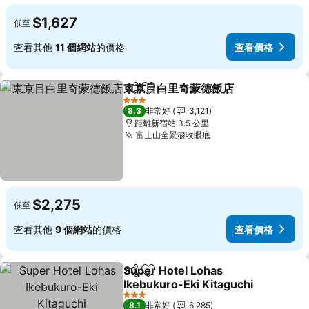
$1,627
低至
查看其他
11 個網站
的價格
查看價格
東京目白里奇蒙德飯店
分享
加入我的最愛
查看
3 星級
8.3
非常好
3,121
距離新宿站 3.5 公里
富士山全景盡收眼底
查看價格
$2,275
低至
查看其他
9 個網站
的價格
查看價格
Super Hotel Lohas
分享
加入我的最愛
Ikebukuro-Eki Kitaguchi
查看價格
3 星級
8.1
非常好
6,285