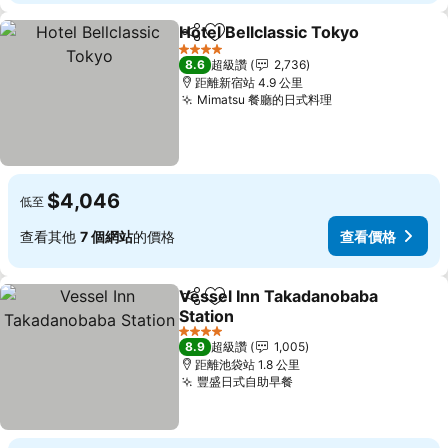
Hotel Bellclassic Tokyo
分享
加入我的最愛
查
4 星級
8.6
超級讚
2,736
距離新宿站 4.9 公里
Mimatsu 餐廳的日式料理
查看價格
$4,046
低至
查看其他
7 個網站
的價格
查看價格
Vessel Inn Takadanobaba
分享
加入我的最愛
Station
查看價格
4 星級
8.9
超級讚
1,005
距離池袋站 1.8 公里
豐盛日式自助早餐
查看價格