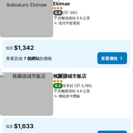
分享
加入我的最愛
Ekimae
查看價格
3 星級
6.8
391
距離池袋站 0.6 公里
現代平面電視
查看價格
$1,342
低至
查看其他
7 個網站
的價格
查看價格
格蘭德城市飯店
分享
加入我的最愛
查看價格
3 星級
8.0
非常好
5,785
距離新宿站 4.9 公里
傳統房卡體驗
查看價格
$1,633
低至