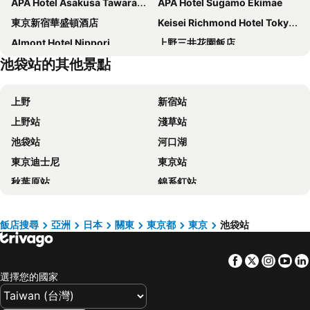
APA Hotel Asakusa Tawaramachi Ekimae
APA Hotel Sugamo Ekimae
東京新宿華盛頓酒店
Keisei Richmond Hotel Tokyo Kinshicho
Almont Hotel Nippori
上野三井花園飯店
池袋站的其他景點
上野寶石飯店
APA Hotel Ueno Ekimae
VIA INN 秋葉原飯店
Sotetsu Fresa Inn Tokyo Kinshicho
上野
新宿站
APA Hotel Ueno Ekiminami
APA Hotel Asakusa Ekimae
上野站
淺草站
京成站前 APA 飯店
Super Hotel Tokyo Kinshicho Ekimae
池袋站
河口湖
Centurion Hotel & Spa Ueno Station
Sakura Hotel Nippori
東京迪士尼
東京站
HOTEL MYSTAYS 龜戶
格拉菲尼澤飯店
秋葉原站
錦系釘站
Keisei Richmond Hotel Tokyo Oshiage
Tosei Hotel Cocone Ueno Okachimachi
Gala湯澤車站
澀谷站
hotel MONday Premium 上野御徒町
新宿格拉斯麗飯店
品川車站
銀座站
Hotel Sunroute Plaza Shinjuku
Tokyo Bay Shiomi Prince Hotel
飯店搜尋
亞洲
日本
關東
東京都
東京
池袋站
淺草寺
Shinjuku
TKP 日暮里站前 APA 飯店
Sunshine City Prince Hotel
Facebook
Twitter
Insta
Yo
羽田機場 東京國際機場
東京巨蛋城
APA Hotel Yamanote Otsuka Ekimae Tower
Tosei Hotel Cocone Ueno
選擇您的國家
伊豆溫泉
東京王子大飯店滑雪區
東京樂天都市錦飯店
The Onefive Tokyo Kameido
東京晴空塔
橫濱車站
HOTEL LiVEMAX Ueno-Ekimae
東京池袋大都會大飯店