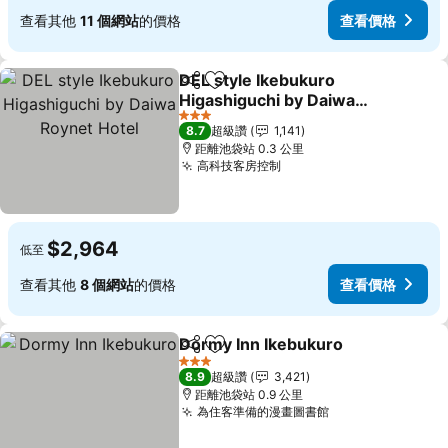
查看其他
11 個網站
的價格
查看價格
DEL style Ikebukuro
分享
加入我的最愛
Higashiguchi by Daiwa
Roynet Hotel
查看價格
3 星級
8.7
超級讚
1,141
距離池袋站 0.3 公里
高科技客房控制
查看價格
$2,964
低至
查看其他
8 個網站
的價格
查看價格
Dormy Inn Ikebukuro
分享
加入我的最愛
查看
3 星級
8.9
超級讚
3,421
距離池袋站 0.9 公里
為住客準備的漫畫圖書館
查看價格