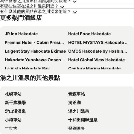
為什麼湯之川溫泉在函館如此受歡迎？
有哪些住宿在湯之川溫泉附近？
有什麼其他的景點在湯之川溫泉附近？
更多熱門酒飯店
JR Inn Hakodate
Hotel Enoe Hakodate
Premier Hotel - Cabin President - Hakodate
HOTEL MYSTAYS Hakodate Station
La'gent Stay Hakodate Ekimae
OMO5 Hakodate by Hoshino Resorts
Hakodate Yunokawa Onsen Umi to Akari Hewitt Resort
Hotel Global View Hakodate
La Vista Hakodate Bay
Century Marina Hakodate
湯之川溫泉的其他景點
Comfort Hotel Hakodate
Toyoko Inn Hokkaido Hakodate Ekimae Asaichi
fav HAKODATE
Hotel Resol Hakodate
札幌車站
青森車站
HOTEL MYSTAYS Hakodate Goryokaku
APA Hotel Hakodate Ekimae
新千歲機場
洞爺湖
Hotel Hokke Club Hakodate
Hakodate Kokusai Hotel
定山溪溫泉
湯之川溫泉
Four Points Express By Sheraton Hakodate Station
Smile Hotel Premium Hakodate Goryokaku
小樽車站
十和田湖畔溫泉
Hotel La'gent Plaza Hakodate Hokuto
Hotel Hakodate Royal Seaside
二世古
登別溫泉
Imagine Hotel & Resort Hakodate
Route Inn Grantia Hakodate Ekimae