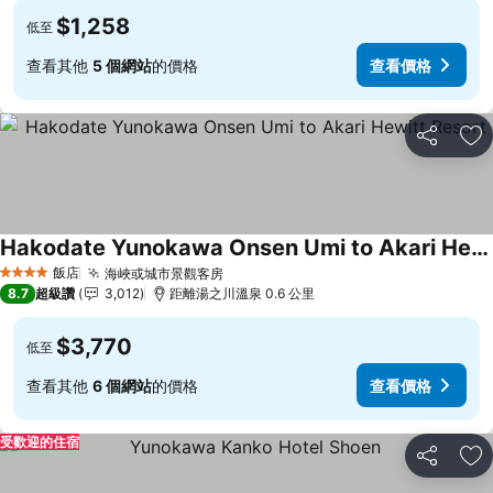
$1,258
低至
查看其他
5 個網站
的價格
查看價格
分享
加
Hakodate Yunokawa Onsen Umi to Akari Hewitt Resort
飯店
海峽或城市景觀客房
4 星級
8.7
超級讚
3,012
距離湯之川溫泉 0.6 公里
$3,770
低至
查看其他
6 個網站
的價格
查看價格
受歡迎的住宿
分享
加