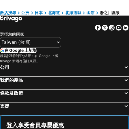
洞爺湖
Hakodate Station
Credo Hotel Hakodate
HakoBA Hakodate by THE SHARE HOTELS
Susukino Station
Niseko Annupuri International Ski Area
Heiseikan Kaiyotei
Yunokawa Onsen Emi Hakodateya
飯店搜尋
亞洲
日本
北海道
北海道縣
函館
湯之川溫泉
新雪谷格蘭比羅夫滑雪場
Rusutsu Resort Ski
Hotel Kikuya
Tokyu Stay Hakodate Asaichi Akarinoyu
Facebook
Twitter
Insta
Yo
Kiroro Snow world
Sapporo Dome
Hotel Banso
La Jolie Motomachi
選擇您的國家
Odori Station
Appikogen Ski Area
Hakodate Danshaku Club Hotel & Resorts
Gran Palette Hakodate
大館能代機場
Motomachi
Toyoko Inn Hokkaido Shin Hakodate Hokuto eki Minami guchi
Tabist Hotel Tetora Hakodate Station
在 Google 上新增
青森機場
Nishi
Dormy Inn Hakodate Goryoukaku
LC Goryokaku Hotel
輕鬆找到我們的結果：在 Google 上將
trivago 新增為偏好來源。
Hachinohekitakyuryoshimoda Park
Towada Lake
Imagine Hotel & Resort Hakodate
A-GATE Hotel Hakodate
公司
Niseko Village Ski Resort
Chitose Station
Hakodate Hotel Ekimae
Hakodate Park Hotel
Hosui Susukino Station
Shinsapporo Station
Route Inn Grantia Hakodate Goryokaku
Hakodate Hotel Ekimae
我們的產品
Toyohirakoen Station
Teine Station
Hotel Tetora
All In Stay Hakodate
條款及政策
Okadama Airport
Hakodate Airport
Hakodate Yunokawa Hotel Amamiyakan
Hotel New Ohte
Toyakoonsen
Aomori Nebuta Festival
WBF函館飯店 海神浴池
Hotel BRS Hakodate Goryokaku Tower Mae
支援
Chuo
Asarigawa Hot Spring Ski Area
KKRhakodate
Yunokawa Onsen Emi Hakodateya
Asabu Station
Jozankeimikasa Ski Area
Smoking Westernstyle room Bath and toilet inc / Hakodate Hokkaidō
Hotel粋
登入享受會員專屬優惠
Nakajima Koen Station
AXES Sapporo
Hakodate Jyujiya Hotel
Hotel Promote Hakodate