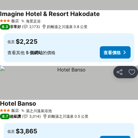
Imagine Hotel & Resort Hakodate
飯店
海景足浴
3 星級
8.3
非常好
2,173
距離湯之川溫泉 0.8 公里
$2,225
低至
查看其他
5 個網站
的價格
查看價格
分享
加
Hotel Banso
飯店
湯之川溫泉浴池
3 星級
8.7
超級讚
3,014
距離湯之川溫泉 0.5 公里
$3,865
低至