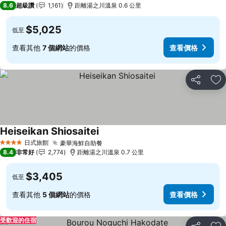
8.6
超級讚
1,161
距離湯之川溫泉 0.6 公里
$5,025
低至
查看其他
7 個網站
的價格
查看價格
分享
加
Heiseikan Shiosaitei
日式旅館
豪華海鮮自助餐
4 星級
8.4
非常好
2,774
距離湯之川溫泉 0.7 公里
$3,405
低至
查看其他
5 個網站
的價格
查看價格
受歡迎的住宿