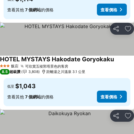
查看其他
7 個網站
的價格
查看價格
分享
加
HOTEL MYSTAYS Hakodate Goryokaku
飯店
可欣賞五稜郭塔景色的客房
3 星級
8.5
超級讚
3,808
距離湯之川溫泉 3.1 公里
$1,043
低至
查看其他
7 個網站
的價格
查看價格
分享
加