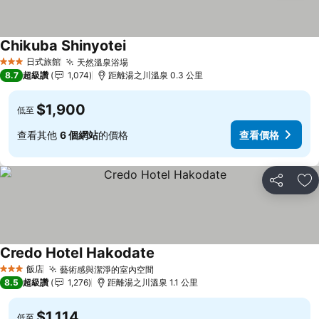
Chikuba Shinyotei
日式旅館
天然溫泉浴場
3 星級
8.7
超級讚
1,074
距離湯之川溫泉 0.3 公里
$1,900
低至
查看其他
6 個網站
的價格
查看價格
分享
加
Credo Hotel Hakodate
飯店
藝術感與潔淨的室內空間
3 星級
8.5
超級讚
1,276
距離湯之川溫泉 1.1 公里
$1,114
低至