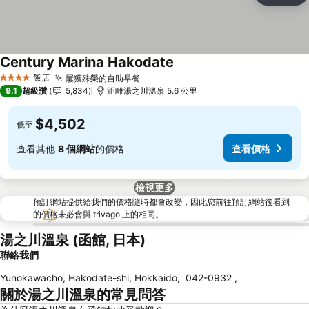
Century Marina Hakodate
飯店
屢獲殊榮的自助早餐
4 星級
9.1
超級讚
5,834
距離湯之川溫泉 5.6 公里
$4,502
低至
查看其他
8 個網站
的價格
查看價格
檢視更多
預訂網站提供給我們的價格隨時都會改變，因此您前往預訂網站後看到
的價格未必會與 trivago 上的相同。
湯之川溫泉 (函館, 日本)
聯絡我們
Yunokawacho, Hakodate-shi, Hokkaido
,
042-0932
,
關於湯之川溫泉的常見問答