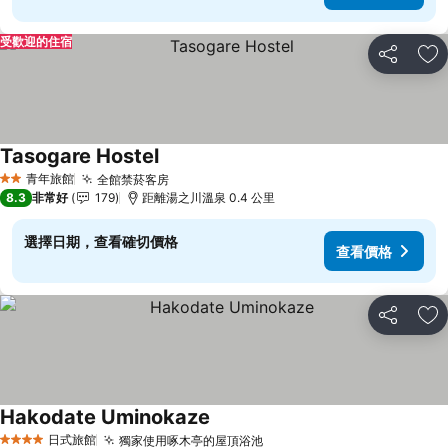
受歡迎的住宿
分享
加
Tasogare Hostel
青年旅館
全館禁菸客房
2 星級
8.3
非常好
179
距離湯之川溫泉 0.4 公里
選擇日期，查看確切價格
查看價格
分享
加
Hakodate Uminokaze
日式旅館
獨家使用啄木亭的屋頂浴池
4 星級