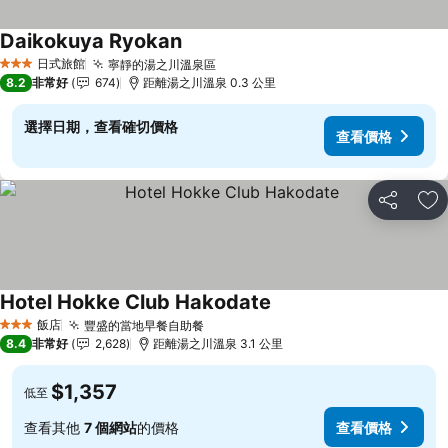
Daikokuya Ryokan
日式旅館
寧靜的湯之川溫泉區
3 星級
8.2
非常好
674
距離湯之川溫泉 0.3 公里
選擇日期，查看確切價格
查看價格
分享
加
Hotel Hokke Club Hakodate
飯店
豐盛的當地早餐自助餐
3 星級
8.4
非常好
2,628
距離湯之川溫泉 3.1 公里
$1,357
低至
查看其他
7 個網站
的價格
查看價格