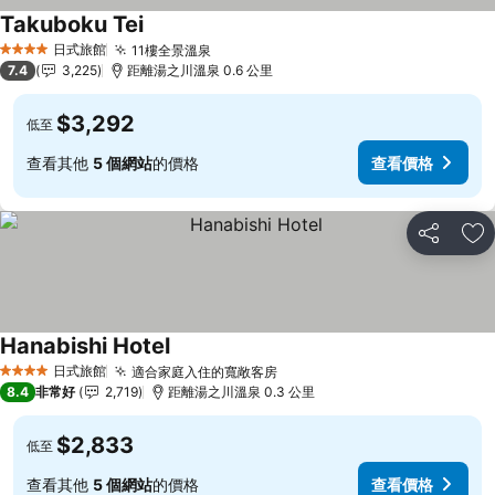
Takuboku Tei
日式旅館
11樓全景溫泉
4 星級
7.4
3,225
距離湯之川溫泉 0.6 公里
$3,292
低至
查看其他
5 個網站
的價格
查看價格
分享
加
Hanabishi Hotel
日式旅館
適合家庭入住的寬敞客房
4 星級
8.4
非常好
2,719
距離湯之川溫泉 0.3 公里
$2,833
低至
查看其他
5 個網站
的價格
查看價格