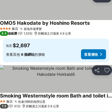
加
OMO5 Hakodate by Hoshino Resorts
飯店
當地市場導覽
4 星級
8.5
超級讚
1,535
距離湯之川溫泉 4.9 公里
$2,697
低至
查看其他
6 個網站
的價格
查看價格
分享
加
Smoking Westernstyle room Bath and toilet inc / Hakodate Hokkaidō
飯店
松倉河畔的地理位置
2 星級
7.3
412
距離湯之川溫泉 0.6 公里