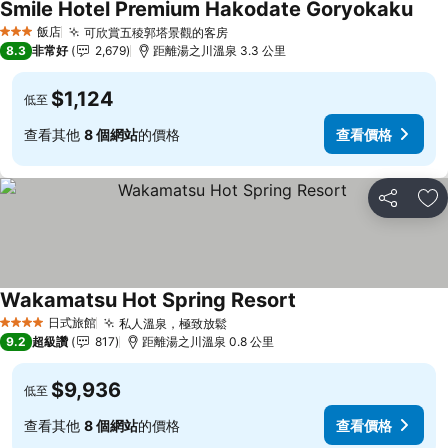
Smile Hotel Premium Hakodate Goryokaku
飯店
可欣賞五稜郭塔景觀的客房
3 星級
8.3
非常好
2,679
距離湯之川溫泉 3.3 公里
$1,124
低至
查看其他
8 個網站
的價格
查看價格
分享
加
Wakamatsu Hot Spring Resort
日式旅館
私人溫泉，極致放鬆
4 星級
9.2
超級讚
817
距離湯之川溫泉 0.8 公里
$9,936
低至
查看其他
8 個網站
的價格
查看價格