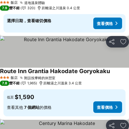
飯店
道地溫泉體驗
3 星級
7.9
蠻不錯
320
距離湯之川溫泉 0.4 公里
選擇日期，查看確切價格
查看價格
分享
加
Route Inn Grantia Hakodate Goryokaku
飯店
附設按摩椅的休憩室
3 星級
7.8
蠻不錯
1,965
距離湯之川溫泉 3.4 公里
$1,590
低至
查看其他
7 個網站
的價格
查看價格
分享
加