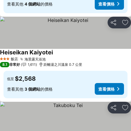
查看其他
4 個網站
的價格
查看價格
分享
加
Heiseikan Kaiyotei
飯店
海景露天浴池
3 星級
8.1
非常好
1,611
距離湯之川溫泉 0.7 公里
$2,568
低至
查看其他
3 個網站
的價格
查看價格
分享
加