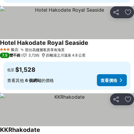
分享
加
Hotel Hakodate Royal Seaside
飯店
部分高樓層客房享有海景
3 星級
7.5
蠻不錯
3,726
距離湯之川溫泉 4.8 公里
$1,528
低至
查看其他
6 個網站
的價格
查看價格
分享
加
KKRhakodate