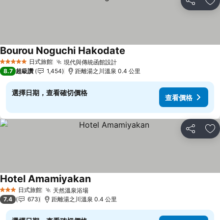
分享
加
Bourou Noguchi Hakodate
日式旅館
現代與傳統函館設計
5 星級
8.7
超級讚
1,454
距離湯之川溫泉 0.4 公里
選擇日期，查看確切價格
查看價格
分享
加
Hotel Amamiyakan
日式旅館
天然溫泉浴場
3 星級
7.4
673
距離湯之川溫泉 0.4 公里