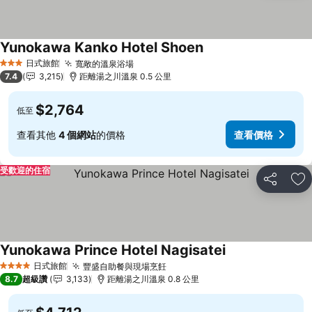
Yunokawa Kanko Hotel Shoen
日式旅館
寬敞的溫泉浴場
3 星級
7.4
3,215
距離湯之川溫泉 0.5 公里
$2,764
低至
查看其他
4 個網站
的價格
查看價格
受歡迎的住宿
分享
加
Yunokawa Prince Hotel Nagisatei
日式旅館
豐盛自助餐與現場烹飪
4 星級
8.7
超級讚
3,133
距離湯之川溫泉 0.8 公里