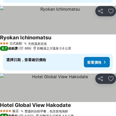
分享
加
Ryokan Ichinomatsu
日式旅館
天然溫泉浴池
3 星級
8.7
超級讚
689
距離湯之川溫泉 0.6 公里
選擇日期，查看確切價格
查看價格
分享
加
Hotel Global View Hakodate
飯店
豐盛的自助早餐，包含當地海鮮
4 星級
8.4
非常好
9,927
距離湯之川溫泉 4.6 公里