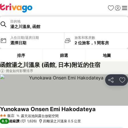
我的最愛
登入
選
目的地
湯之川溫泉, 函館
入住日期/退房日期
旅客和客房數
選擇日期
2 位旅客，1 間客房
排序
篩選
地圖
函館湯之川溫泉 (函館, 日本)附近的住宿
佣金如何影響排序
分享
加
Yunokawa Onsen Emi Hakodateya
飯店
露天浴池與露台放鬆空間
2 星級
8.5
超級讚
1,626
距離湯之川溫泉 0.5 公里