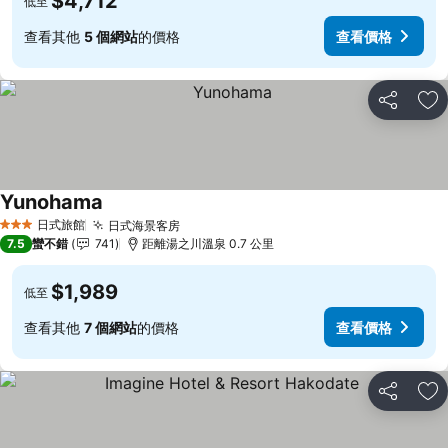
$4,712
低至
查看其他
5 個網站
的價格
查看價格
分享
加
Yunohama
日式旅館
日式海景客房
3 星級
7.5
蠻不錯
741
距離湯之川溫泉 0.7 公里
$1,989
低至
查看其他
7 個網站
的價格
查看價格
分享
加