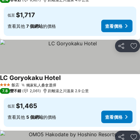
$1,717
低至
查看其他
7 個網站
的價格
查看價格
分享
加
LC Goryokaku Hotel
飯店
獨家私人桑拿選擇
3 星級
7.8
蠻不錯
2,061
距離湯之川溫泉 2.9 公里
$1,465
低至
查看其他
5 個網站
的價格
查看價格
分享