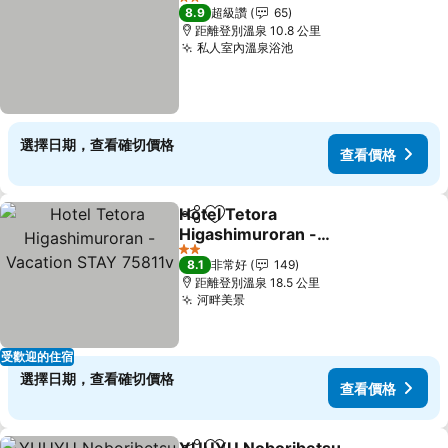
2 星級
8.9
超級讚
65
距離登別溫泉 10.8 公里
私人室內溫泉浴池
選擇日期，查看確切價格
查看價格
Hotel Tetora
分享
加入我的最愛
Higashimuroran -
Vacation STAY 75811v
2 星級
8.1
非常好
149
距離登別溫泉 18.5 公里
河畔美景
受歡迎的住宿
選擇日期，查看確切價格
查看價格