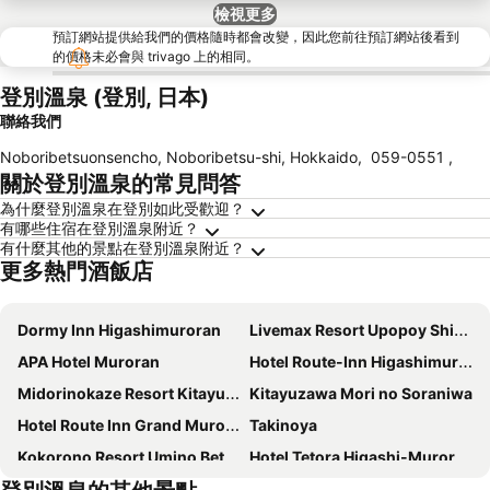
檢視更多
預訂網站提供給我們的價格隨時都會改變，因此您前往預訂網站後看到
的價格未必會與 trivago 上的相同。
登別溫泉 (登別, 日本)
聯絡我們
Noboribetsuonsencho, Noboribetsu-shi, Hokkaido
,
059-0551
,
關於登別溫泉的常見問答
為什麼登別溫泉在登別如此受歡迎？
有哪些住宿在登別溫泉附近？
有什麼其他的景點在登別溫泉附近？
更多熱門酒飯店
Dormy Inn Higashimuroran
Livemax Resort Upopoy Shiraoi Onsen
APA Hotel Muroran
Hotel Route-Inn Higashimuroran Ekimae
Midorinokaze Resort Kitayuzawa
Kitayuzawa Mori no Soraniwa
Hotel Route Inn Grand Muroran
Takinoya
Kokorono Resort Umino Bettei Furukawa
Hotel Tetora Higashi-Muroran
Hotel Sango (Adult only)
Hotspring House