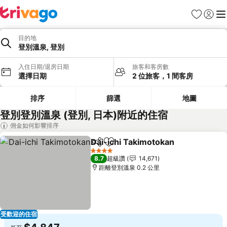
我的最愛
登入
選
目的地
登別溫泉, 登別
入住日期/退房日期
旅客和客房數
選擇日期
2 位旅客，1 間客房
排序
篩選
地圖
登別登別溫泉 (登別, 日本)附近的住宿
佣金如何影響排序
Dai-ichi Takimotokan
分享
加入我的最愛
4 星級
8.7
超級讚
14,671
距離登別溫泉 0.2 公里
受歡迎的住宿