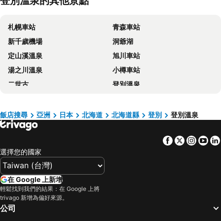
登別溫泉的其他景點
札幌車站
青森車站
新千歲機場
洞爺湖
定山溪溫泉
旭川車站
湯之川溫泉
小樽車站
二世古
登別溫泉
洞爺湖
帶廣機場
Hakodate Station
Susukino Station
飯店搜尋
亞洲
日本
北海道
北海道縣
登別
登別溫泉
新雪谷格蘭比羅夫滑雪場
Niseko Annupuri International Ski Area
Facebook
Twitter
Insta
Yo
Rusutsu Resort Ski
十勝川
選擇您的國家
Sapporo Dome
Kiroro Snow world
Odori Station
Nishi
在 Google 上新增
Motomachi
青森機場
輕鬆找到我們的結果：在 Google 上將
trivago 新增為偏好來源。
Furano Ski Area
Niseko Village Ski Resort
公司
Chitose Station
Hosui Susukino Station