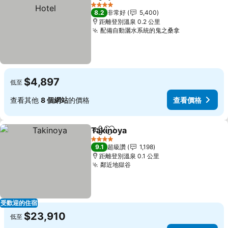
分享
加入我的最愛
4 星級
8.2
非常好
5,400
距離登別溫泉 0.2 公里
配備自動灑水系統的鬼之桑拿
$4,897
低至
查看其他
8 個網站
的價格
查看價格
Takinoya
分享
加入我的最愛
4 星級
9.1
超級讚
1,198
距離登別溫泉 0.1 公里
鄰近地獄谷
受歡迎的住宿
$23,910
低至