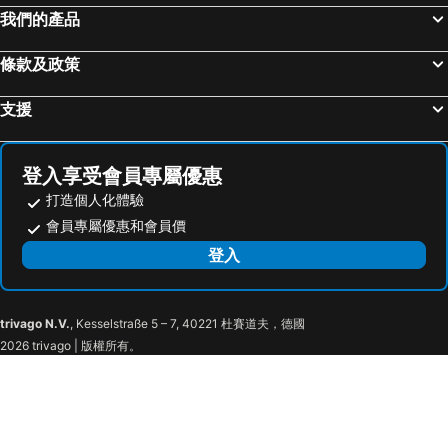
Shinsapporo Station
Toyohirakoen Station
我們的產品
Teine Station
Okadama Airport
條款及政策
Toyakoonsen
Chuo
Asabu Station
Asarigawa Hot Spring Ski Area
支援
Hakodate Airport
Aomori Nebuta Festival
Jozankeimikasa Ski Area
Nakajima Koen Station
登入享受會員專屬優惠
AXES Sapporo
Sapporo Factory Hall
打造個人化體驗
Teine
Noboribetsu cherry blossoms
會員專屬優惠和會員價
Sanlaiva Ski Area
Kitayuzawa Hot Spring
登入
Higashimuroran Station
Tomakomai Station
New Chitose Airport Center Plaza
Minami Chitose Station
trivago N.V.
, Kesselstraße 5 – 7, 40221 杜賽道夫，德國
Minami
Makomanai Station
2026 trivago | 版權所有。
Kita-Nijuyo-Jo Station
Kita-Juni-Jo Station
Hakodate Nanae Snowpark
Higashi Sapporo Station
Sakaemachi Station
Hakodate's morning market
Daisetsuzankurodake Ski Area
Tsudome