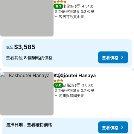
4 星級
8.1
非常好
4,543
距離登別溫泉 0.2 公里
客房可欣賞山景
$3,585
低至
查看其他
8 個網站
的價格
查看價格
Kashoutei Hanaya
分享
加入我的最愛
3 星級
9.0
超級讚
3,060
距離登別溫泉 0.7 公里
河川與庭園美景
選擇日期，查看確切價格
查看價格