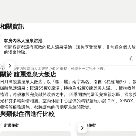
相關資訊
客房內私人溫泉浴池
每間客房都設有寬敞的私人溫泉浴池，讓你享受奢華，非常適合個人放
的溫泉體驗。
這個摘要內容是由人工智慧 (AI) 所彙整，可能不一定完全正確。
關於 馥麗溫泉大飯店
日月潭馥麗溫泉大飯店，以「馥．麗」兩字為名。引自《易經˙離卦》。
碳酸氫鹽溫泉：恆溫55度C原湯，轉換為42度C馥麗美人湯。，擁抱
禮遇，將優雅與完美融於渡假之中。 四季開放的露天兒童親水區、溫泉按摩池、戲水池，舉目盡是猫囒山的沁人綠意，及瀰漫清新草香的戲水空間，邀您與陽
光和芬多精熱情相擁。室內休閒中心提供的精彩童玩小舖 DIY 、X-BO
盤浴等服務設施，都將讓您的假期更為悠閒歡樂。
與類似住宿進行比較
所選住宿
類似住宿
下一步