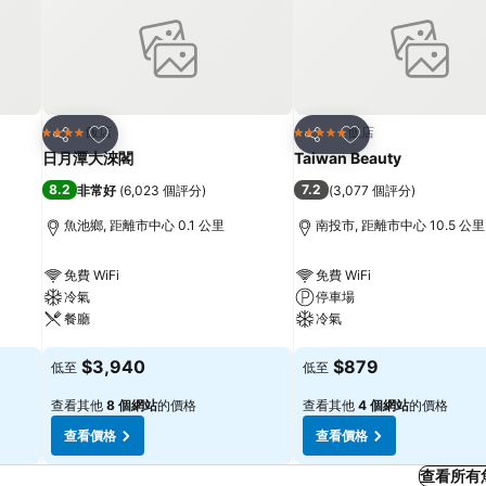
加入我的最愛
加入我的最愛
飯店
飯店
4 星級
5 星級
分享
分享
日月潭大淶閣
Taiwan Beauty
8.2
7.2
非常好
(
6,023 個評分
)
(
3,077 個評分
)
魚池鄉, 距離市中心 0.1 公里
南投市, 距離市中心 10.5 公里
免費 WiFi
免費 WiFi
冷氣
停車場
餐廳
冷氣
查看價格
查看價格
$3,940
$879
低至
低至
查看其他
8 個網站
的價格
查看其他
4 個網站
的價格
查看價格
查看價格
查看所有