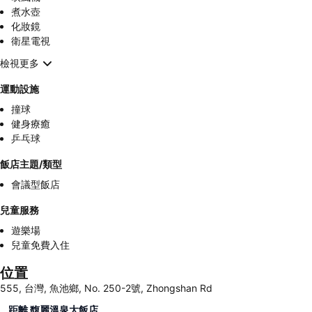
煮水壺
化妝鏡
衛星電視
檢視更多
運動設施
撞球
健身療癒
乒乓球
飯店主題/類型
會議型飯店
兒童服務
遊樂場
兒童免費入住
位置
555, 台灣, 魚池鄉, No. 250-2號, Zhongshan Rd
距離 馥麗溫泉大飯店