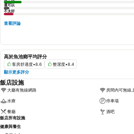
還可以
不太好
查看評論
高於魚池鄉平均評分
客房舒適度
•
8.6
整潔度
•
8.4
顯示更多評分
飯店設施
大廳有無線網路
房間內可無線
水療
停車場
餐廳
酒吧
飯店所有設施
健康與養生