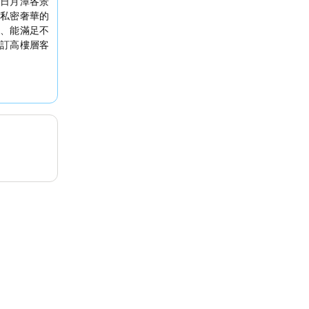
日月潭各景
私密奢華的
、能滿足不
訂高樓層客