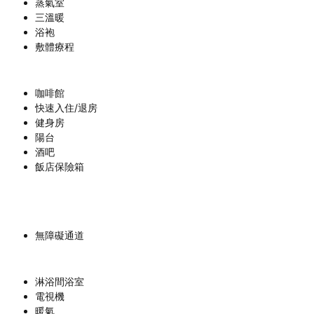
蒸氣室
三溫暖
浴袍
敷體療程
咖啡館
快速入住/退房
健身房
陽台
酒吧
飯店保險箱
無障礙通道
淋浴間浴室
電視機
暖氣