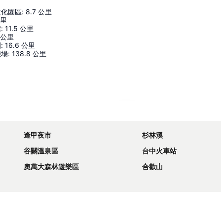
文化園區
:
8.7
公里
里
館
:
11.5
公里
公里
園
:
16.6
公里
機場
:
138.8
公里
展開地圖
逢甲夜市
杉林溪
谷關溫泉區
台中火車站
奧萬大森林遊樂區
合歡山