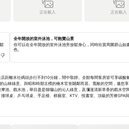
正在載入
正在載入
全年開放的室外泳池，可飽覽山景
鬆
你可以在全年開放的室外泳池旁放鬆身心，同時欣賞周圍群山如
色。
飯店距離水社碼頭步行不到10分鐘，鬧中取靜。全館每間客房皆可享碳酸
盎然的山林綠意、與昭和時期古樸的檜木官舍闢鄰而居。寬敞的空間，邀您
X、撞球桌、乒乓球桌、手足檯、棋藝室、KTV、悅書室、頂級的芳療SPA