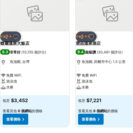
加入我的最愛
加入我的最愛
飯店
飯店
4 星級
5 星級
分享
分享
馥麗溫泉大飯店
雲品溫泉酒店
8.3
9.4
非常好
(
10,155 個評分
)
超級讚
(
30,461 個評分
)
魚池鄉, 台灣
魚池鄉, 距離市中心 1.3 公里
免費 WiFi
免費 WiFi
游泳池
游泳池
水療
水療
查看價格
查看價格
$3,452
$7,221
低至
低至
查看其他
8 個網站
的價格
查看其他
8 個網站
的價格
查看價格
查看價格