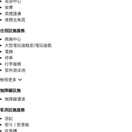
美容中心
按摩
美體護膚
身體去角質
住宿設施服務
商務中心
大型電玩遊戲室/電玩遊戲
電梯
停車
行李服務
室外游泳池
檢視更多
無障礙設施
無障礙通道
客房設施服務
浴缸
熨斗 / 熨燙板
吹風機