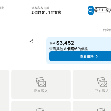
日期
旅客和客房數
ZH · $
2 位旅客，1 間客房
佣金
加入我的最愛
$3,452
低至
分享
查看其他
8 個網站
的價格
查看價格
正在載入
正在載入