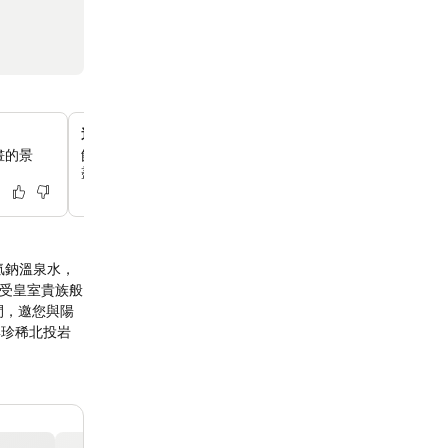
適合所有年齡層的休閒設施
畫的景
飯店內設有卡拉 OK 室、遊戲室和健身中心，為每位住客
盡情享受樂趣。
氫鈉溫泉水，
享受皇室貴族般
與珍稀北投岩