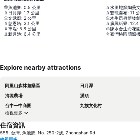
魚池鄉
:
0.5
公里
水里蛇窯陶藝
日月潭
:
1.7
公里
雙龍瀑布
:
11
公
文武廟
:
2
公里
木生昆蟲博物
慈恩塔
:
3.1
公里
廣興紙寮
:
12.4
車埕
:
5.8
公里
陳水合生命花
新月池
:
6.4
公里
臺灣桃園國際
Explore nearby attractions
阿里山森林遊樂區
日月潭
清境農場
溪頭
台中一中商圈
九族文化村
檢視更多
住宿資訊
555, 台灣, 魚池鄉, No. 250-2號, Zhongshan Rd
檢視更多