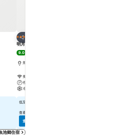
加入我的最愛
加入我的最愛
飯店
飯店
3 星級
5 星級
分享
分享
明月湖品味湖畔旅店
日月潭涵碧樓酒店
9.0
9.0
超級讚
(
3,561 個評分
)
超級讚
(
7,512 個評分
)
魚池鄉, 距離市中心 2.6 公里
魚池鄉, 距離市中心 0.5 
免費 WiFi
免費 WiFi
停車場
游泳池
冷氣
水療
查看價格
查看價格
$3,004
$16,573
低至
低至
查看其他
3 個網站
的價格
查看其他
7 個網站
的價格
查看價格
查看價格
魚池鄉住宿