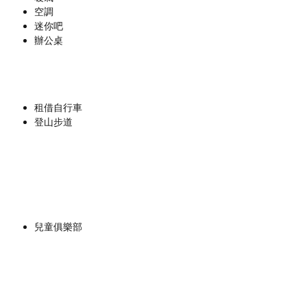
空調
迷你吧
辦公桌
租借自行車
登山步道
兒童俱樂部