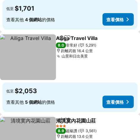
$1,701
低至
查看其他
4 個網站
的價格
查看價格
Ailiga Travel Villa
分享
加入我的最愛
查看價格
8.0
非常好
5,291
距離武嶺 16.4 公里
山景和日出美景
查看價格
$2,053
低至
查看其他
5 個網站
的價格
查看價格
清境寞內花園山莊
分享
加入我的最愛
查看價格
3 星級
8.9
超級讚
3,561
距離武嶺 13.6 公里