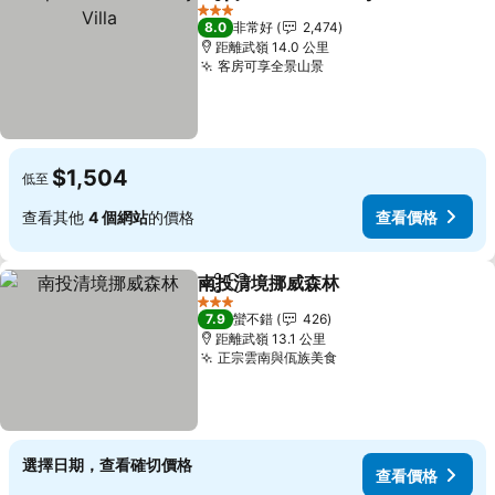
分享
加入我的最愛
3 星級
8.0
非常好
2,474
距離武嶺 14.0 公里
客房可享全景山景
查看價格
$1,504
低至
查看其他
4 個網站
的價格
查看價格
南投清境挪威森林
分享
加入我的最愛
查看價格
3 星級
7.9
蠻不錯
426
距離武嶺 13.1 公里
正宗雲南與佤族美食
查看價格
選擇日期，查看確切價格
查看價格