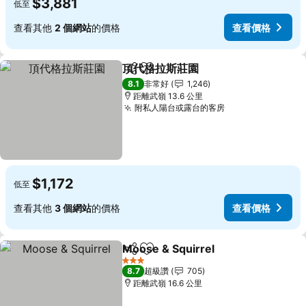
$3,881
低至
查看其他
2 個網站
的價格
查看價格
頂代格拉斯莊園
分享
加入我的最愛
查看價格
8.1
非常好
1,246
距離武嶺 13.6 公里
附私人陽台或露台的客房
查看價格
$1,172
低至
查看其他
3 個網站
的價格
查看價格
Moose & Squirrel
分享
加入我的最愛
查看價格
3 星級
8.7
超級讚
705
距離武嶺 16.6 公里