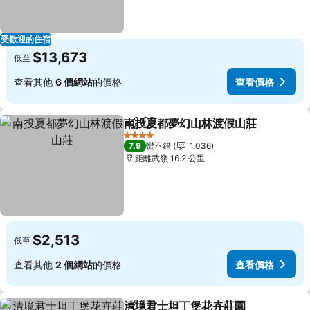
受歡迎的住宿
$13,673
低至
查看其他
6 個網站
的價格
查看價格
南投夏都夢幻山林渡假山莊
分享
加入我的最愛
4 星級
7.9
蠻不錯
1,036
距離武嶺 16.2 公里
$2,513
低至
查看其他
2 個網站
的價格
查看價格
清境君士坦丁堡花卉莊園