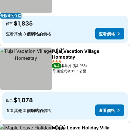
受歡迎的住宿
$1,835
低至
查看其他
3 個網站
的價格
查看價格
Fujai Vacation Village
分享
加入我的最愛
Homestay
查看價格
3 星級
8.4
非常好
955
距離武嶺 13.5 公里
$1,078
低至
查看其他
2 個網站
的價格
查看價格
Maple Leave Holiday Villa