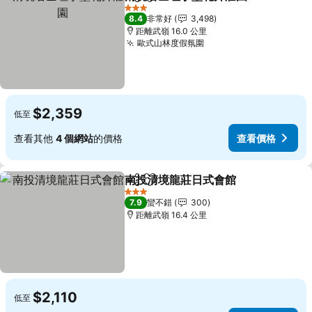
分享
加入我的最愛
查
3 星級
8.4
非常好
3,498
距離武嶺 16.0 公里
歐式山林度假氛圍
查看價格
$2,359
低至
查看其他
4 個網站
的價格
查看價格
南投清境龍莊日式會館
分享
加入我的最愛
查看
3 星級
7.9
蠻不錯
300
距離武嶺 16.4 公里
$2,110
低至