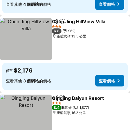
查看其他
4 個網站
的價格
查看價格
Chun Jing HillView Villa
分享
加入我的最愛
查
3 星級
6.8
962
距離武嶺 13.5 公里
$2,176
低至
查看其他
3 個網站
的價格
查看價格
Qingjing Baiyun Resort
分享
加入我的最愛
查
3 星級
8.4
非常好
1,877
距離武嶺 16.2 公里