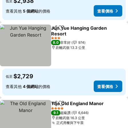
$2,938
低至
查看其他
5 個網站
的價格
查看價格
Jun Yue Hanging Garden
分享
加入我的最愛
Resort
查看價格
3 星級
8.0
非常好
974
距離武嶺 13.3 公里
$2,729
低至
查看其他
4 個網站
的價格
查看價格
The Old England Manor
分享
加入我的最愛
查
4 星級
9.1
超級讚
6,646
距離武嶺 16.3 公里
正式用餐與下午茶
查看價格