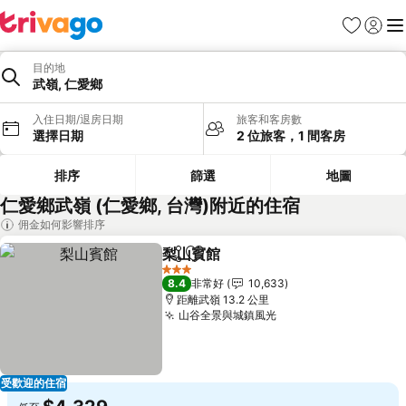
我的最愛
登入
選
目的地
武嶺, 仁愛鄉
入住日期/退房日期
旅客和客房數
選擇日期
2 位旅客，1 間客房
排序
篩選
地圖
仁愛鄉武嶺 (仁愛鄉, 台灣)附近的住宿
佣金如何影響排序
梨山賓館
分享
加入我的最愛
查看價格
3 星級
8.4
非常好
10,633
距離武嶺 13.2 公里
山谷全景與城鎮風光
查看價格
受歡迎的住宿