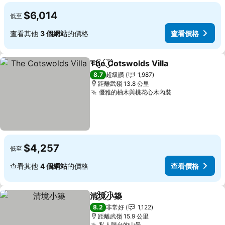
$6,014
低至
查看其他
3 個網站
的價格
查看價格
The Cotswolds Villa
分享
加入我的最愛
查看價
8.7
超級讚
1,987
距離武嶺 13.8 公里
優雅的柚木與桃花心木內裝
查看價格
$4,257
低至
查看其他
4 個網站
的價格
查看價格
清境小築
分享
加入我的最愛
查看價格
8.2
非常好
1,122
距離武嶺 15.9 公里
私人陽台的山景