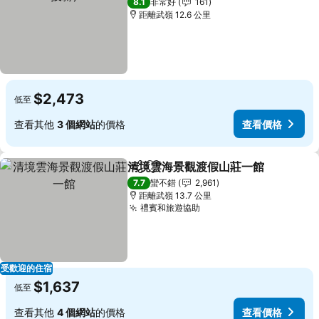
8.1
非常好
161
距離武嶺 12.6 公里
$2,473
低至
查看其他
3 個網站
的價格
查看價格
清境雲海景觀渡假山莊一館
分享
加入我的最愛
7.7
蠻不錯
2,961
距離武嶺 13.7 公里
禮賓和旅遊協助
查看價格
受歡迎的住宿
$1,637
低至
查看其他
4 個網站
的價格
查看價格