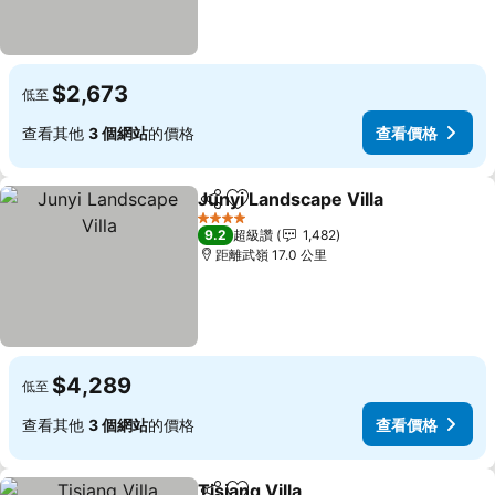
$2,673
低至
查看其他
3 個網站
的價格
查看價格
Junyi Landscape Villa
分享
加入我的最愛
查看
4 星級
9.2
超級讚
1,482
距離武嶺 17.0 公里
$4,289
低至
查看其他
3 個網站
的價格
查看價格
Tisiang Villa